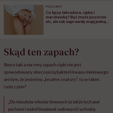
"Przeszkadzać w tym
kobiet w ciąży na rynku
wars
może chyba tylko
pracy
eksp
POLECAMY
głupota i brak
Co łączy labradora, cipkę i
wyobraźni"
marchewkę? Być może pozornie
nic, ale tak naprawdę mają jedną,
bardzo istotną wspólną cechę
Skąd ten zapach?
Skoro taki a nie inny zapach cipki nie jest
spowodowany obecnością bakterii kwasu mlekowego
ani tym, że jesteśmy „brudne z natury”, to w takim
razie czym?
„Do mieszków włosów łonowych (a także tych pod
pachami i wokół brodawek sutkowych) uchodzą