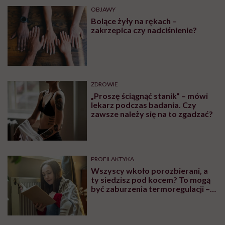
OBJAWY
Bolące żyły na rękach –
zakrzepica czy nadciśnienie?
ZDROWIE
„Proszę ściągnąć stanik” – mówi
lekarz podczas badania. Czy
zawsze należy się na to zgadzać?
PROFILAKTYKA
Wszyscy wkoło porozbierani, a
ty siedzisz pod kocem? To mogą
być zaburzenia termoregulacji –
wynikające z choroby lub złych
nawyków