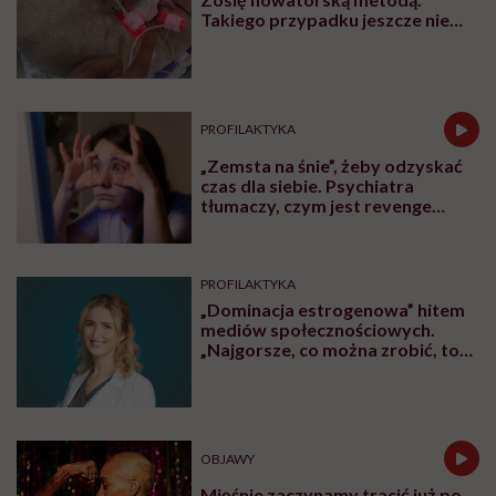
Takiego przypadku jeszcze nie
było
PROFILAKTYKA
„Zemsta na śnie”, żeby odzyskać
czas dla siebie. Psychiatra
tłumaczy, czym jest revenge
bedtime procrastination
PROFILAKTYKA
„Dominacja estrogenowa” hitem
mediów społecznościowych.
„Najgorsze, co można zrobić, to
leczyć modne hasło”
OBJAWY
Mięśnie zaczynamy tracić już po