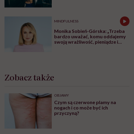
MINDFULNESS
Monika Sobień-Górska: „Trzeba
bardzo uważać, komu oddajemy
swoją wrażliwość, pieniądze i
zaufanie”
Zobacz także
OBJAWY
Czym są czerwone plamy na
nogach i co może być ich
przyczyną?