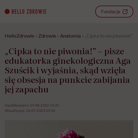
Go
to
Fundacja
content
HelloZdrowie
›
Zdrowie
›
Anatomia
›
„Cipka to nie piwonia!” –
„Cipka to nie piwonia!” – pisze
edukatorka ginekologiczna Aga
Szuścik i wyjaśnia, skąd wzięła
się obsesja na punkcie zabijania
jej zapachu
Opublikowano:
29.08.2022 14:35
Aktualizacja:
26.07.2024 13:36