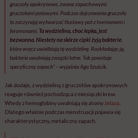
gruczoły apokrynowe, zwane zapachowymi
gruczołami potowymi. Podczas dojrzewania gruczoły
te zaczynają wytwarzać tłustawy pot z hormonami i
feromonami.
Ta wydzielina, choć lepka, jest
bezwonna. Niestety na skórze cipki żyją bakterie
,
które wręcz uwielbiają tę wydzielinę. Rozkładając ją,
bakterie uwalniają związki lotne. Tak powstaje
specyficzny zapach” – wyjaśnia Aga Szuścik.
Jak dodaje, z wydzieliną z gruczołów apokrynowych
reaguje również pochodząca z miesiączki krew.
Wtedy z hemoglobiny uwalniają się atomy
żelaza
.
Dlatego właśnie podczas menstruacji pojawia się
charakterystyczny, metaliczny zapach.