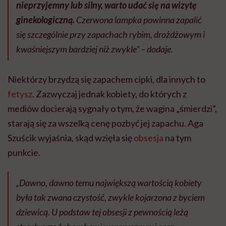
nieprzyjemny lub silny, warto udać się na wizytę
ginekologiczną.
Czerwona lampka powinna zapalić
się szczególnie przy zapachach rybim, drożdżowym i
kwaśniejszym bardziej niż zwykle” – dodaje.
Niektórzy brzydzą się zapachem cipki, dla innych to
fetysz
. Zazwyczaj jednak kobiety, do których z
mediów docierają sygnały o tym, że wagina „śmierdzi”,
starają się za wszelką cenę pozbyć jej zapachu. Aga
Szuścik wyjaśnia, skąd wzięła się
obsesja
na tym
punkcie.
„Dawno, dawno temu największą wartością kobiety
była tak zwana czystość, zwykle kojarzona z byciem
dziewicą. U podstaw tej obsesji z pewnością leżą