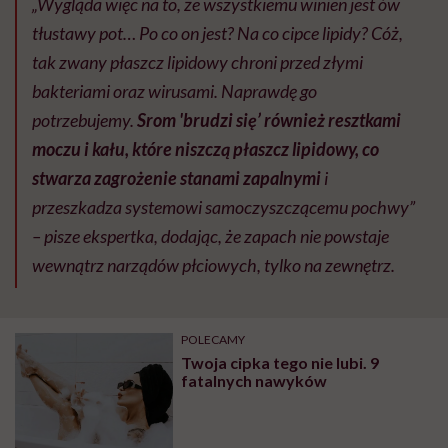
„Wygląda więc na to, że wszystkiemu winien jest ów
tłustawy pot… Po co on jest? Na co cipce lipidy? Cóż,
tak zwany płaszcz lipidowy chroni przed złymi
bakteriami oraz wirusami. Naprawdę go
potrzebujemy.
Srom 'brudzi się’ również resztkami
moczu i kału, które niszczą płaszcz lipidowy, co
stwarza zagrożenie stanami zapalnymi
i
przeszkadza systemowi samoczyszczącemu pochwy”
– pisze ekspertka, dodając, że zapach nie powstaje
wewnątrz narządów płciowych, tylko na zewnętrz.
POLECAMY
Twoja cipka tego nie lubi. 9
fatalnych nawyków