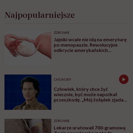
Najpopularniejsze
ZDROWIE
Jajniki wcale nie idą na emeryturę
po menopauzie. Rewolucyjne
odkrycie amerykańskich
naukowców
CHOROBY
Człowiek, który chce żyć
wiecznie, być może napotkał
przeszkodę. „Mój żołądek zjada
sam siebie”
ZDROWIE
Lekarze uratowali 700-gramową
Zosię nowatorską metodą.