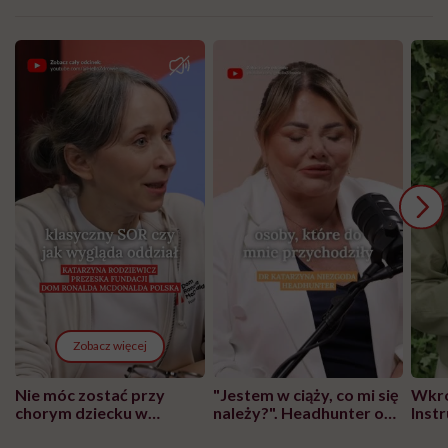
Zobacz więcej
Nie móc zostać przy
"Jestem w ciąży, co mi się
Wkró
chorym dziecku w
należy?". Headhunter o
Inst
szpitalu to tortura.
zmianie pokoleniowej u
atak