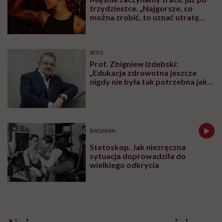
trzydziestce. „Najgorsze, co
można zrobić, to uznać utratę
sprawności za nieunikniony
element starzenia”
SEKS
Prof. Zbigniew Izdebski:
„Edukacja zdrowotna jeszcze
nigdy nie była tak potrzebna jak
teraz, kiedy jest taki chaos
informacyjny”
BADANIA
Stetoskop. Jak niezręczna
sytuacja doprowadziła do
wielkiego odkrycia