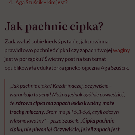
Aga Szuścik – kim jest?
Jak pachnie cipka?
Zadawałaś sobie kiedyś pytanie, jak powinna
prawidłowo pachnieć cipka i czy zapach twojej
waginy
jest w porządku? Świetny post na ten temat
opublikowała edukatorka ginekologiczna Aga Szuścik.
„Jak pachnie cipka? Każda inaczej, oczywiście –
warunkują to geny! Można jednak ogólnie powiedzieć,
że
zdrowa cipka ma zapach lekko kwaśny, może
trochę mleczny
. Srom ma pH 5,3-5,6, czyli odczyn
właśnie kwaśny” – pisze Szuścik. „
Cipka pachnie
cipką, nie piwonią! Oczywiście, jeżeli zapach jest