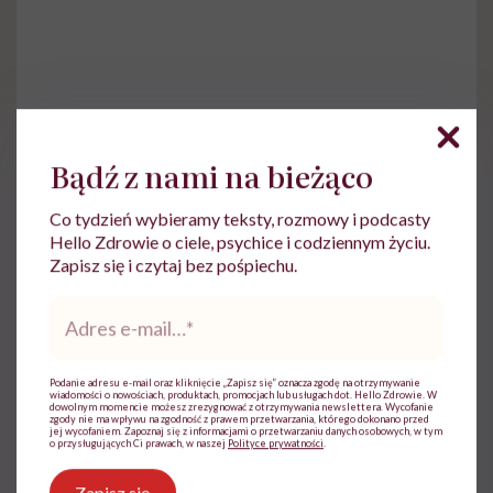
Do wyświetlenia tego materiału z zewnętrznego
serwisu (Instagram, Facebook, YouTube, itp.)
Bądź z nami na bieżąco
wymagana jest zgoda na pliki cookie.
Zmień ustawienia
Co tydzień wybieramy teksty, rozmowy i podcasty
Hello Zdrowie o ciele, psychice i codziennym życiu.
Zapisz się i czytaj bez pośpiechu.
Adres
e-
mail
*
Podanie adresu e-mail oraz kliknięcie „Zapisz się” oznacza zgodę na otrzymywanie
wiadomości o nowościach, produktach, promocjach lub usługach dot. Hello Zdrowie. W
dowolnym momencie możesz zrezygnować z otrzymywania newslettera. Wycofanie
Czy kiedykolwiek próbowałaś
zgody nie ma wpływu na zgodność z prawem przetwarzania, którego dokonano przed
jej wycofaniem. Zapoznaj się z informacjami o przetwarzaniu danych osobowych, w tym
o przysługujących Ci prawach, w naszej
Polityce prywatności
.
zabić woń cipki?
Zapisz się