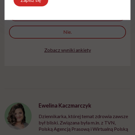
Tak.
Nie.
Zobacz wyniki ankiety
Ewelina Kaczmarczyk
Dziennikarka, której temat zdrowia zawsze
był bliski. Związana była m.in. z TVN,
Polską Agencją Prasową i Wirtualną Polską