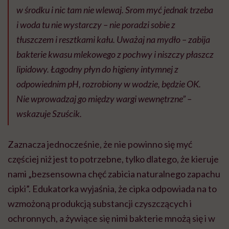
w środku i nic tam nie wlewaj. Srom myć jednak trzeba
i woda tu nie wystarczy – nie poradzi sobie z
tłuszczem i resztkami kału. Uważaj na mydło – zabija
bakterie kwasu mlekowego z pochwy i niszczy płaszcz
lipidowy. Łagodny płyn do higieny intymnej z
odpowiednim pH, rozrobiony w wodzie, będzie OK.
Nie wprowadzaj go między wargi wewnętrzne” –
wskazuje Szuścik.
Zaznacza jednocześnie, że nie powinno się myć
częściej niż jest to potrzebne, tylko dlatego, że kieruje
nami „bezsensowna chęć zabicia naturalnego zapachu
cipki”. Edukatorka wyjaśnia, że cipka odpowiada na to
wzmożoną produkcją substancji czyszczących i
ochronnych, a żywiące się nimi bakterie mnożą się i w