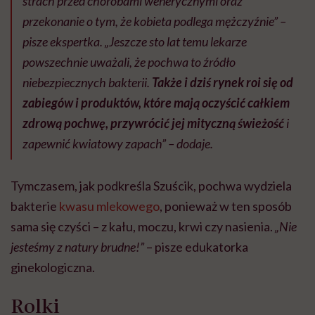
strach przed chorobami wenerycznymi oraz
przekonanie o tym, że kobieta podlega mężczyźnie” –
pisze ekspertka. „Jeszcze sto lat temu lekarze
powszechnie uważali, że pochwa to źródło
niebezpiecznych bakterii.
Także i dziś rynek roi się od
zabiegów i produktów, które mają oczyścić całkiem
zdrową pochwę, przywrócić jej mityczną świeżość
i
zapewnić kwiatowy zapach” – dodaje.
Tymczasem, jak podkreśla Szuścik, pochwa wydziela
bakterie
kwasu mlekowego
, ponieważ w ten sposób
sama się czyści – z kału, moczu, krwi czy nasienia.
„Nie
jesteśmy z natury brudne!”
– pisze edukatorka
ginekologiczna.
Rolki