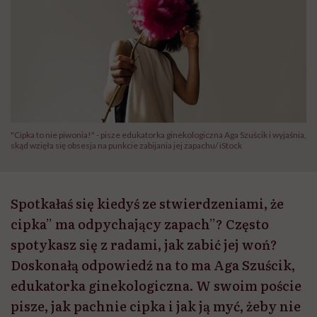
"Cipka to nie piwonia!" - pisze edukatorka ginekologiczna Aga Szuścik i wyjaśnia,
skąd wzięła się obsesja na punkcie zabijania jej zapachu/ iStock
Spotkałaś się kiedyś ze stwierdzeniami, że
cipka” ma odpychający zapach”? Często
spotykasz się z radami, jak zabić jej woń?
Doskonałą odpowiedź na to ma Aga Szuścik,
edukatorka ginekologiczna. W swoim poście
pisze, jak pachnie cipka i jak ją myć, żeby nie