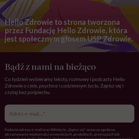
Hello Zdrowie to strona tworzona
przez Fundację Hello Zdrowie, która
jest społecznym głosem USP Zdrowie.
Bądź z nami na bieżąco
Co tydzień wybieramy teksty, rozmowy i podcasty Hello
Zdrowie o ciele, psychice i codziennym życiu. Zapisz się i
czytaj bez pośpiechu.
Adres
e-
mail
*
Podanie adresu e-mail oraz kliknięcie „Zapisz się” oznacza zgodę na
otrzymywanie wiadomości o nowościach, produktach, promocjach lub
usługach dot. Hello Zdrowie. W dowolnym momencie możesz zrezygnować z