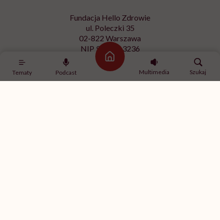
Fundacja Hello Zdrowie
ul. Poleczki 35
02-822 Warszawa
NIP 9512613236
Strona główna
Kontakt z redakcją
Multimedia
Szukaj
Tematy
Podcast
redakcja@hellozdrowie.pl
Dołącz do naszej społeczności
Właścicielem serwisu
HelloZdrowie
jest Fundacja należąca
do
USP Zdrowie sp. z o.o.
, które jest częścią
USP Group
.
Treści zawarte w serwisie HelloZdrowie mają charakter
informacyjno-edukacyjny. Jeśli potrzebujesz porady
odnośnie swojego stanu zdrowia, skonsultuj się z lekarzem
lub farmaceutą.