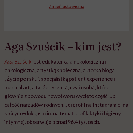
Zmień ustawienia
Aga Szuścik – kim jest?
Aga Szuścik
jest edukatorką ginekologiczną i
onkologiczną, artystką społeczną, autorką bloga
„Życie po raku”, specjalistką patient experience i
medical art, a także syrenką, czyli osobą, której
głównie z powodu nowotworu wycięto część lub
całość narządów rodnych. Jej profil na Instagramie, na
którym edukuje m.in. na temat profilaktyki i higieny
intymnej, obserwuje ponad 96,4 tys. osób.