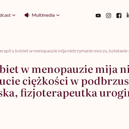
Multimedia
dcast
terapii u kobiet w menopauzie mija nietrzymanie moczu, kołatani
kobiet w menopauzie mija 
zucie ciężkości w podbrzu
ka, fizjoterapeutka urog