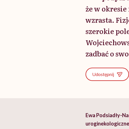
że w okresie
wzrasta. Fi
szerokie pol
Wojciechowsk
zadbać o swo
Udostępnij
Ewa Podsiadły-Nat
uroginekologiczn