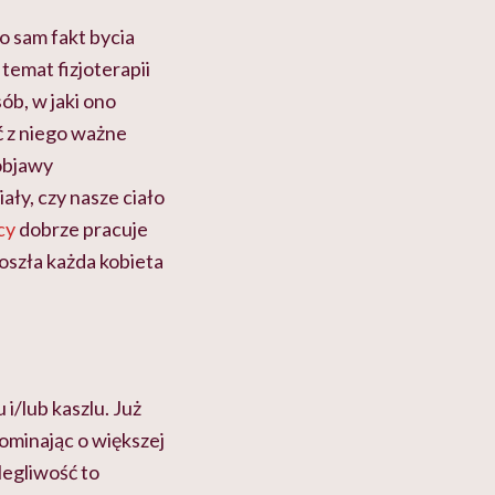
o sam fakt bycia
temat fizjoterapii
ób, w jaki ono
ć z niego ważne
 objawy
ły, czy nasze ciało
cy
dobrze pracuje
poszła każda kobieta
i/lub kaszlu. Już
ominając o większej
legliwość to