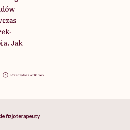
ządów
wczas
rek-
ia. Jak
Przeczytasz w 10 min
ie fizjoterapeuty