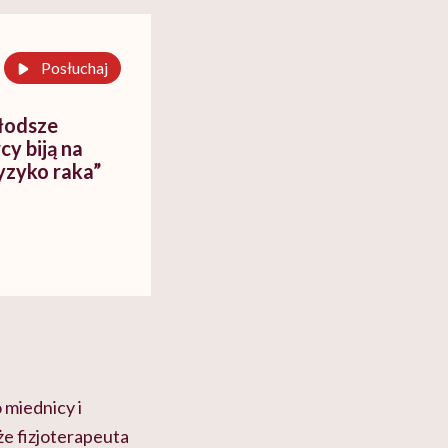
Posłuchaj
łodsze
y biją na
yzyko raka”
 miednicy i
że fizjoterapeuta