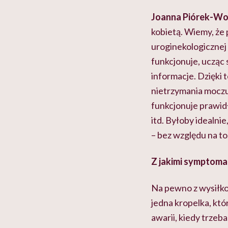
Joanna Piórek-Wo
kobietą. Wiemy, że 
uroginekologicznej 
funkcjonuje, ucząc 
informacje. Dzięki 
nietrzymania moczu 
funkcjonuje prawidł
itd. Byłoby idealni
– bez względu na to,
Z jakimi symptomam
Na pewno z wysiłkow
jedna kropelka, kt
awarii, kiedy trzeb