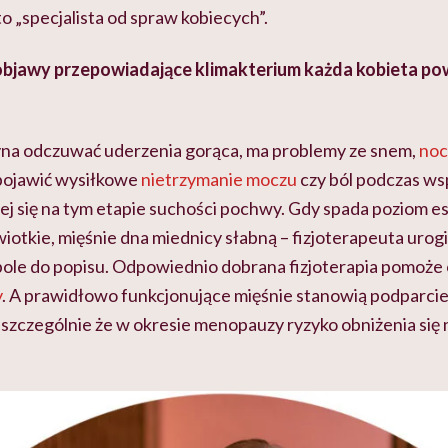
o „specjalista od spraw kobiecych”.
 objawy przepowiadające klimakterium każda kobieta po
yna odczuwać uderzenia gorąca, ma problemy ze snem,
noc
 pojawić wysiłkowe
nietrzymanie moczu
czy ból podczas wsp
cej się na tym etapie suchości pochwy. Gdy spada poziom e
 wiotkie, mięśnie dna miednicy słabną – fizjoterapeuta uro
ole do popisu. Odpowiednio dobrana fizjoterapia pomoże
y
. A prawidłowo funkcjonujące mięśnie stanowią podparci
 szczególnie że w okresie menopauzy ryzyko obniżenia się 