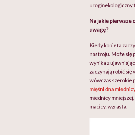
uroginekologiczny t
Na jakie pierwsze
uwagę?
Kiedy kobieta zacz
nastroju. Może się
wynika z ujawniają
zaczynają robić się
wówczas szerokie p
mięśni dna miednic
miednicy mniejszej,
macicy, wzrasta.