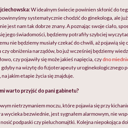
jciechowska:
W idealnym świecie powinien skłonić do teg
powinnyśmy systematycznie chodzić do ginekologa, ale już 
nie jest nam tak dobrze znany. A poznając swoje ciało, spos
się jego świadomości, będziemy potrafiły szybciej wyczyta
temu nie będziemy musiały czekać do chwili, aż pojawią się
czy obniżenia narządów, bo już wcześniej będziemy wiedzia
owo, czy pojawiły się może jakieś napięcia, czy
dno miedni
e, gdyby na wizytę do fizjoterapeuty uroginekologicznego 
 na jakim etapie życia się znajduje.
i warto przyjść do pani gabinetu?
ym nietrzymaniem moczu, które pojawia się przy kichaniu 
óra wycieka bezwiednie, jest sygnałem alarmowym, nie wsp
a nosić podpaski czy pieluchomajtki. Kolejna niepokojąca do