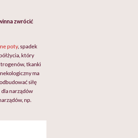
winna zwrócić
ne poty
, spadek
ółżycia, który
strogenów, tkanki
ginekologiczny ma
 odbudować siłę
e dla narządów
narządów, np.