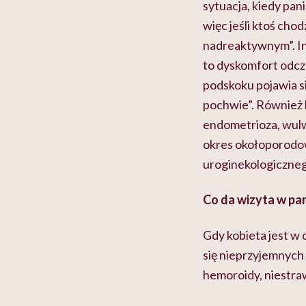
sytuacja, kiedy pan
więc jeśli ktoś cho
nadreaktywnym”. In
to dyskomfort odcz
podskoku pojawia si
pochwie”. Również b
endometrioza, wulw
okres okołoporodow
uroginekologiczne
Co da wizyta w pa
Gdy kobieta jest w 
się nieprzyjemnych d
hemoroidy, niestra