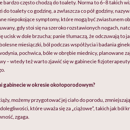
ie bardzo często chodzą do toalety. Norma to 6–8 takich wi
dzi do toalety co godzinę, a zwłaszcza co pół godziny, naz
ne niepokojące symptomy, które mogą być zwiastunem ob
uwany, gdy stoi się na szeroko rozstawionych nogach, nat
ę ucisk w dole brzucha; panie tłumaczą, że odczuwają to ja
olesne miesiączki, ból podczas współżycia i badania gine
odynia, pochwica, bóle w obrębie miednicy, planowane zaj
y – wtedy też warto zjawić się w gabinecie fizjoterapeuty
go.
ni gabinecie w okresie okołoporodowym?
ciąży, możemy przygotować jej ciało do porodu, zmniejszaj
olegliwości, które uważa się za „ciążowe”, takich jak ból k
wność, zgaga.