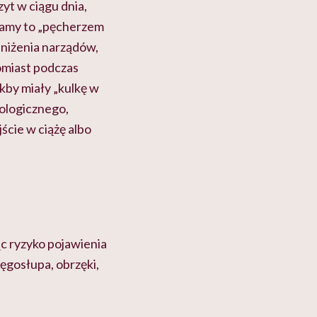
zyt w ciągu dnia,
ywamy to „pęcherzem
niżenia narządów,
omiast podczas
kby miały „kulkę w
kologicznego,
ście w ciążę albo
ąc ryzyko pojawienia
ręgosłupa, obrzęki,