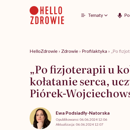
Go
to
content
Tematy
Po
HelloZdrowie
›
Zdrowie
›
Profilaktyka
›
„Po fizjo
„Po fizjoterapii u 
kołatanie serca, uc
Piórek-Wojciechows
Ewa Podsiadły-Natorska
Opublikowano:
06.06.2024 12:06
Aktualizacja:
06.06.2024 12:07