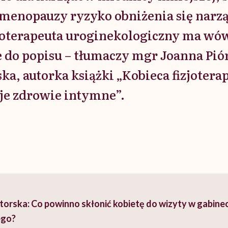
 menopauzy ryzyko obniżenia się nar
zjoterapeuta uroginekologiczny ma wó
e do popisu – tłumaczy mgr Joanna Pió
a, autorka książki „Kobieca fizjoterap
je zdrowie intymne”.
orska: Co powinno skłonić kobietę do wizyty w gabinec
ego?