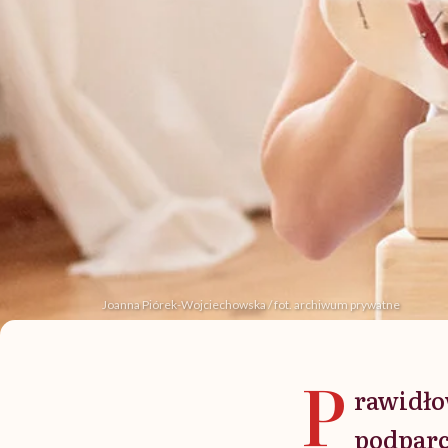
Joanna Piórek-Wojciechowska / fot. archiwum prywatne
P
rawidło
podparc