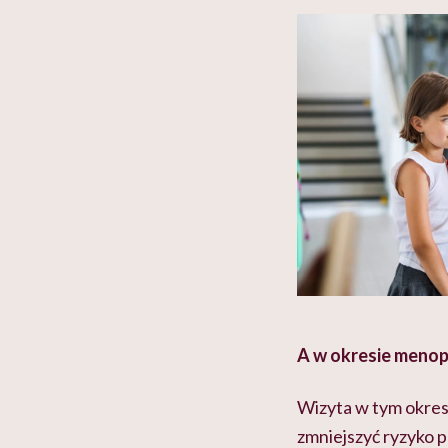
A w okresie meno
Wizyta w tym okres
zmniejszyć ryzyko p