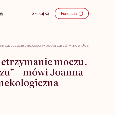
Szukaj
Fundacja
e serca, uczucie ciężkości w podbrzuszu” – mówi Joanna Piórek-W
nietrzymanie moczu,
szu” – mówi Joanna
inekologiczna