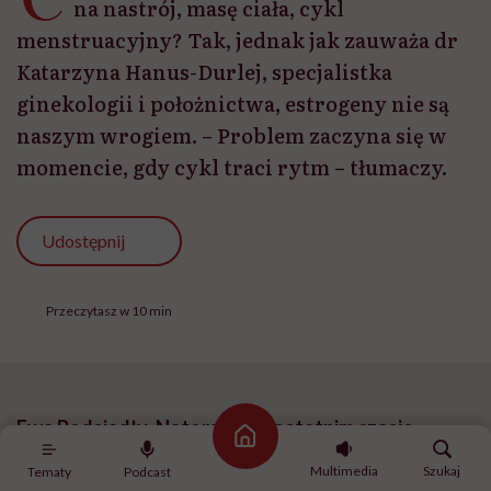
na nastrój, masę ciała, cykl
menstruacyjny? Tak, jednak jak zauważa dr
Katarzyna Hanus-Durlej, specjalistka
ginekologii i położnictwa, estrogeny nie są
naszym wrogiem. – Problem zaczyna się w
momencie, gdy cykl traci rytm – tłumaczy.
Udostępnij
Przeczytasz w 10 min
Ewa Podsiadły-Natorska: W ostatnim czasie
Strona główna
pojęcie „dominacji estrogenowej” zrobiło dużą
Multimedia
Szukaj
Tematy
Podcast