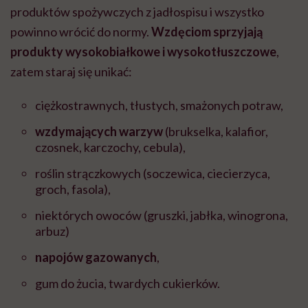
produktów spożywczych z jadłospisu i wszystko
powinno wrócić do normy.
Wzdęciom sprzyjają
produkty wysokobiałkowe i wysokotłuszczowe
,
zatem staraj się unikać:
ciężkostrawnych, tłustych, smażonych potraw,
wzdymających warzyw
(brukselka, kalafior,
czosnek, karczochy, cebula),
roślin strączkowych (soczewica, ciecierzyca,
groch, fasola),
niektórych owoców (gruszki, jabłka, winogrona,
arbuz)
napojów gazowanych
,
gum do żucia, twardych cukierków.