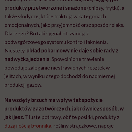
produkty przetworzone i smażone
(chipsy, frytki), a
także słodycze, które traktują w kategoriach
emocjonalnych, jako przyjemność oraz sposób relaks.
Dlaczego? Bo taki sygnał otrzymują z
podwzgórzowego systemu kontroli łaknienia.
Niestety,
układ pokarmowy nie daje sobie rady z
nadwyżką jedzenia
. Spowolnione trawienie
powoduje zaleganie niestrawionych resztek w
jelitach, w wyniku czego dochodzi do nadmiernej
produkcji gazów.
Na wzdęty brzuch ma wpływ też spożycie
produktów gazotwórczych, jak również sposób, w
jaki jesz.
Tłuste potrawy, obfite posiłki, produkty z
dużą ilością błonnika
, rośliny strączkowe, napoje