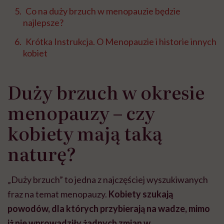
Co na duży brzuch w menopauzie będzie
najlepsze?
Krótka Instrukcja. O Menopauzie i historie innych
kobiet
Duży brzuch w okresie
menopauzy – czy
kobiety mają taką
naturę?
„Duży brzuch” to jedna z najczęściej wyszukiwanych
fraz na temat menopauzy.
Kobiety szukają
powodów, dla których przybierają na wadze, mimo
iż nie wprowadziły żadnych zmian w