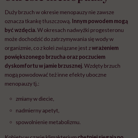
Duży brzuch w okresie menopauzy nie zawsze
oznacza tkankę tłuszczową.
Innym powodem mogą
być wzdęcia.
W okresach nadwyżki progesteronu
może dochodzić do zatrzymywania się wody w
organizmie, co z kolei
związane jest z
wrażeniem
powiększonego brzucha oraz poczuciem
dyskomfortu w jamie brzusznej
.
Wzdęty brzuch
mogą powodować też inne efekty uboczne
menopauzy tj.:
zmiany w diecie,
nadmierny apetyt,
spowolnienie metabolizmu.
Kobiety w czasie klimakterium
chętniej sięgają po