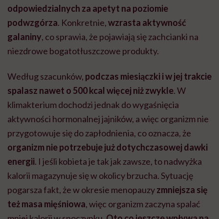
odpowiedzialnych za apetyt na poziomie
podwzgórza
. Konkretnie,
wzrasta aktywność
galaniny
, co sprawia, że pojawiają się zachcianki na
niezdrowe bogatotłuszczowe produkty.
Według szacunków,
podczas miesiączki i w jej trakcie
spalasz nawet o 500 kcal więcej niż zwykle
. W
klimakterium dochodzi jednak do wygaśnięcia
aktywności hormonalnej jajników, a więc organizm nie
przygotowuje się do zapłodnienia, co oznacza, że
organizm nie potrzebuje już dotychczasowej dawki
energii
. I jeśli kobieta je tak jak zawsze, to nadwyżka
kalorii magazynuje się w okolicy brzucha. Sytuację
pogarsza fakt, że w okresie menopauzy
zmniejsza się
też masa mięśniowa
, więc organizm zaczyna spalać
mniej kalorii w spoczynku.
Oto co jeszcze wpływa na