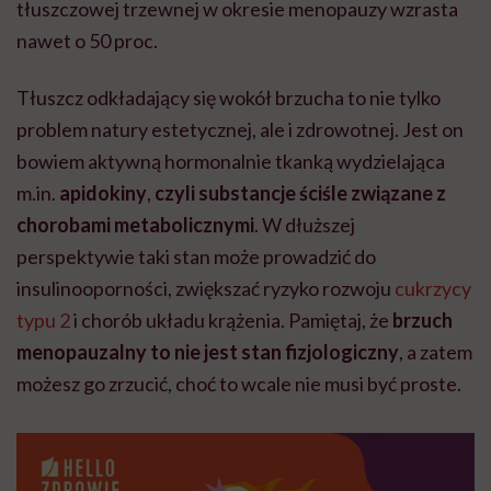
tłuszczowej trzewnej w okresie menopauzy wzrasta
nawet o 50 proc.
Tłuszcz odkładający się wokół brzucha to nie tylko
problem natury estetycznej, ale i zdrowotnej. Jest on
bowiem aktywną hormonalnie tkanką wydzielająca
m.in.
apidokiny
,
czyli substancje ściśle związane z
chorobami metabolicznymi
. W dłuższej
perspektywie taki stan może prowadzić do
insulinooporności, zwiększać ryzyko rozwoju
cukrzycy
typu 2
i chorób układu krążenia. Pamiętaj, że
brzuch
menopauzalny to nie jest stan fizjologiczny
, a zatem
możesz go zrzucić, choć to wcale nie musi być proste.