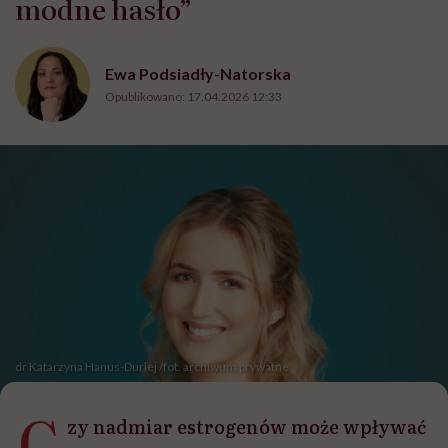
modne hasło”
Ewa Podsiadły-Natorska
Opublikowano:
17.04.2026 12:33
dr Katarzyna Hanus-Durlej /fot. archiwum prywatne
C
zy nadmiar estrogenów może wpływać