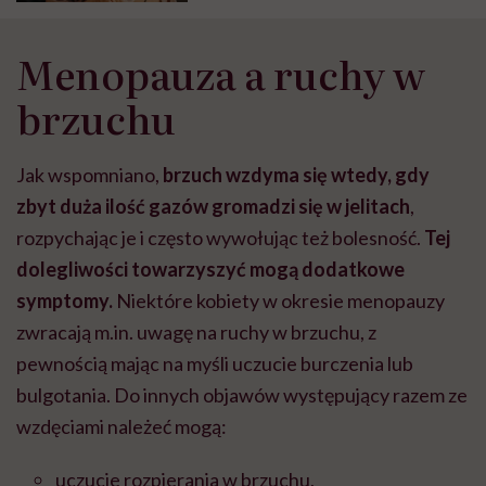
Menopauza a ruchy w
brzuchu
Jak wspomniano,
brzuch wzdyma się
wtedy, gdy
zbyt duża ilość gazów gromadzi się w jelitach
,
rozpychając je i często wywołując też bolesność.
Tej
dolegliwości towarzyszyć mogą dodatkowe
symptomy.
Niektóre kobiety w okresie menopauzy
zwracają m.in. uwagę na ruchy w brzuchu, z
pewnością mając na myśli uczucie burczenia lub
bulgotania.
Do innych objawów występujący razem ze
wzdęciami należeć mogą:
uczucie rozpierania w brzuchu,