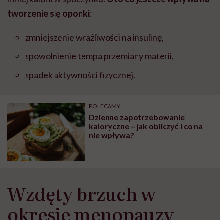
tworzenie się oponki
:
zmniejszenie wrażliwości na insulinę,
spowolnienie tempa przemiany materii,
spadek aktywności fizycznej.
POLECAMY
Dzienne zapotrzebowanie
kaloryczne – jak obliczyć i co na
nie wpływa?
Wzdęty brzuch w
okresie menopauzy