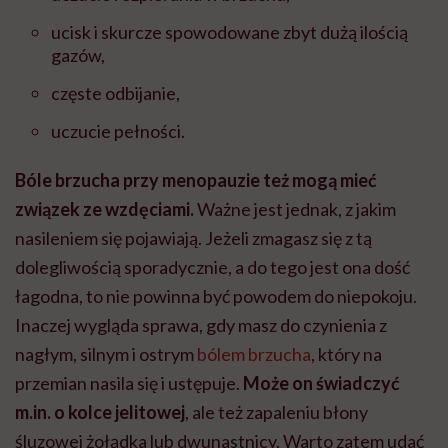
ucisk i skurcze spowodowane zbyt dużą ilością
gazów,
częste odbijanie,
uczucie pełności.
Bóle brzucha przy menopauzie też mogą mieć
związek ze wzdęciami.
Ważne jest jednak, z jakim
nasileniem się pojawiają.
Jeżeli zmagasz się z tą
dolegliwością sporadycznie, a do tego jest ona dość
łagodna, to nie powinna być powodem do niepokoju.
Inaczej wygląda sprawa, gdy masz do czynienia z
nagłym, silnym i ostrym
bólem brzucha
, który na
przemian nasila się i ustępuje.
Może on świadczyć
m.in. o kolce jelitowej
, ale też zapaleniu błony
śluzowej żołądka lub dwunastnicy. Warto zatem udać