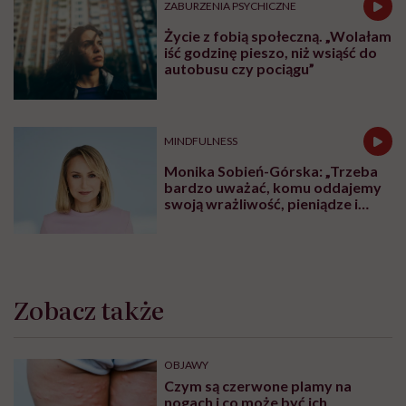
ZABURZENIA PSYCHICZNE
Życie z fobią społeczną. „Wolałam
iść godzinę pieszo, niż wsiąść do
autobusu czy pociągu”
MINDFULNESS
Monika Sobień-Górska: „Trzeba
bardzo uważać, komu oddajemy
swoją wrażliwość, pieniądze i
zaufanie”
Zobacz także
OBJAWY
Czym są czerwone plamy na
nogach i co może być ich