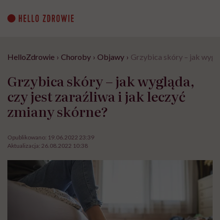
Go
to
content
HelloZdrowie
›
Choroby
›
Objawy
›
Grzybica skóry – jak wyglą
Grzybica skóry – jak wygląda,
czy jest zaraźliwa i jak leczyć
zmiany skórne?
Opublikowano:
19.06.2022 23:39
Aktualizacja:
26.08.2022 10:38