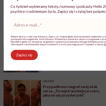
Co tydzień wybieramy teksty, rozmowy i podcasty Hello Zd
psychice i codziennym życiu. Zapisz się i czytaj bez pośpiec
Adres
e-
mail
*
Najpopularniejsze
Podanie adresu e-mail oraz kliknięcie „Zapisz się” oznacza zgodę na otrzymywanie wiadomości o n
promocjach lub usługach dot. Hello Zdrowie. W dowolnym momencie możesz zrezygnować z otr
Wycofanie zgody nie ma wpływu na zgodność z prawem przetwarzania, którego dokonano przed jej
informacjami o przetwarzaniu danych osobowych, w tym o przysługujących Ci prawach, w naszej
Po
SPOŁECZEŃSTWO
Zapisz się
Jagoda choruje na alzheimera o
wczesnym początku. „Zostało mi
10, może 11 wakacji, a kolejnych
nie będę już świadoma”
OBJAWY
Przypadkowo nagrał swój atak
serca. „To najstraszniejsza rzecz,
jaka mi się przydarzyła”