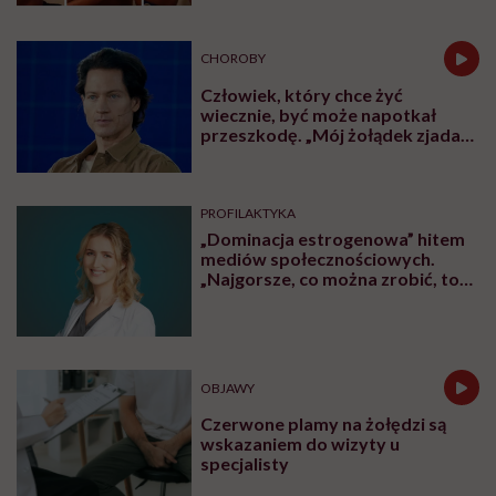
CHOROBY
Człowiek, który chce żyć
wiecznie, być może napotkał
przeszkodę. „Mój żołądek zjada
sam siebie”
PROFILAKTYKA
„Dominacja estrogenowa” hitem
mediów społecznościowych.
„Najgorsze, co można zrobić, to
leczyć modne hasło”
OBJAWY
Czerwone plamy na żołędzi są
wskazaniem do wizyty u
specjalisty