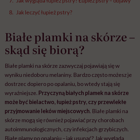
Jak wygląda łupież pstry? Łupież pstry – objawy
Jak leczyć łupież pstry?
Białe plamki na skórze –
skąd się biorą?
Białe plamki na skórze zazwyczaj pojawiają się w
wyniku niedoboru melaniny. Bardzo często możesz je
dostrzec dopiero po opalaniu, bo wtedy stają się
wyraźniejsze.
Przyczyną białych plamek na skórze
może być bielactwo, łupież pstry, czy przewlekłe
przyjmowanie leków miejscowych
. Białe plamki na
skórze mogą się również pojawiać przy chorobach
autoimmunologicznych, czy infekcjach grzybiczych.
Białe plamy po opalaniu – jak usunąć? Jak wygląda