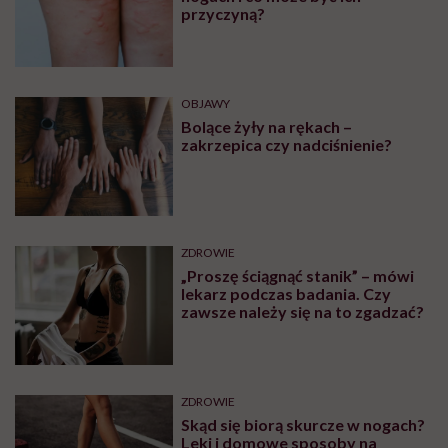
przyczyną?
OBJAWY
Bolące żyły na rękach –
zakrzepica czy nadciśnienie?
ZDROWIE
„Proszę ściągnąć stanik” – mówi
lekarz podczas badania. Czy
zawsze należy się na to zgadzać?
ZDROWIE
Skąd się biorą skurcze w nogach?
Leki i domowe sposoby na