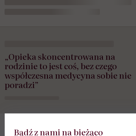
„Opieka skoncentrowana na
rodzinie to jest coś, bez czego
współczesna medycyna sobie nie
poradzi”
Bądź z nami na bieżąco