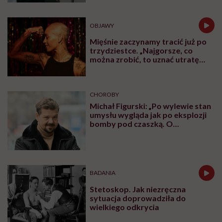
OBJAWY
Mięśnie zaczynamy tracić już po
trzydziestce. „Najgorsze, co
można zrobić, to uznać utratę
sprawności za nieunikniony
element starzenia”
CHOROBY
Michał Figurski: „Po wylewie stan
umysłu wygląda jak po eksplozji
bomby pod czaszką. O
jakiejkolwiek pracy myśli się na
samym końcu”
BADANIA
Stetoskop. Jak niezręczna
sytuacja doprowadziła do
wielkiego odkrycia