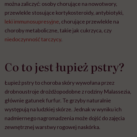
można zaliczyć: osoby chorujące na nowotwory,
przewlekle stosujące kortykosteroidy, antybiotyki,
leki immunosupresyjne
, chorujące przewlekle na
choroby metaboliczne, takie jak cukrzyca, czy
niedoczynność tarczycy
.
Co to jest łupież pstry?
Łupież pstry to choroba skóry wywołana przez
drobnoustroje drożdżopodobne z rodziny Malassezia,
głównie gatunek furfur. Te grzyby naturalnie
występują na ludzkiej skórze. Jednak w wyniku ich
nadmiernego nagromadzenia może dojść do zajęcia
zewnętrznej warstwy rogowej naskórka.