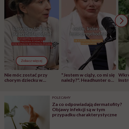
Zobacz więcej
Nie móc zostać przy
"Jestem w ciąży, co mi się
Wkró
chorym dziecku w
należy?". Headhunter o
Inst
szpitalu to tortura.
zmianie pokoleniowej u
atak
"Przeszkadzać w tym
kobiet w ciąży na rynku
wars
może chyba tylko
pracy
eksp
POLECAMY
głupota i brak
Za co odpowiadają dermatofity?
wyobraźni"
Objawy infekcji są w tym
przypadku charakterystyczne