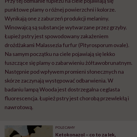
Przy tej odmianie łupieżu na ciele pojawiają się
punktowe plamy o różnej powierzchni i kolorze.
Wynikają one z zaburzeń produkcji melaniny.
Winowajcą są substancje wytwarzane przez grzyby.
Łupież pstry jest spowodowany zakażeniem
drożdżakami Malassezia furfur (Pityrosporum ovale).
Na samym początku na ciele pojawiają się lekko
łuszczące się plamy o zabarwieniu żółtawobrunatnym.
Następnie pod wpływem promieni słonecznych na
skórze zaczynają występować odbarwienia. W
badaniu lampą Wooda jest dostrzegalna ceglasta
fluorescencja. Łupież pstry jest chorobą przewlekłą i
nawrotową.
POLECAMY
Ketokonazol – co to za lek,