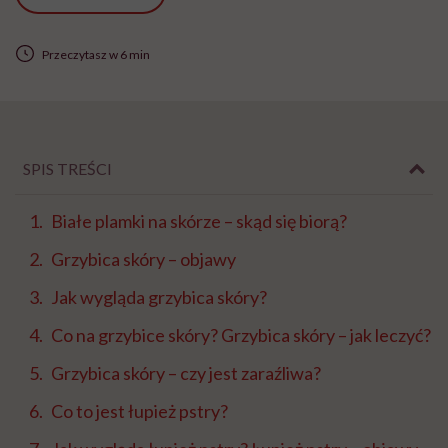
Przeczytasz w 6 min
SPIS TREŚCI
Białe plamki na skórze – skąd się biorą?
Grzybica skóry – objawy
Jak wygląda grzybica skóry?
Co na grzybice skóry? Grzybica skóry – jak leczyć?
Grzybica skóry – czy jest zaraźliwa?
Co to jest łupież pstry?