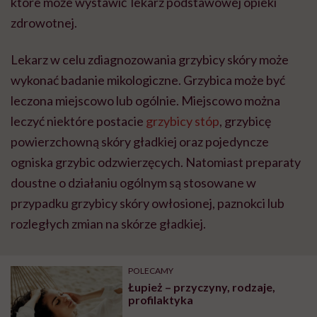
które może wystawić lekarz podstawowej opieki
zdrowotnej.
Lekarz w celu zdiagnozowania grzybicy skóry może
wykonać badanie mikologiczne. Grzybica może być
leczona miejscowo lub ogólnie. Miejscowo można
leczyć niektóre postacie
grzybicy stóp
, grzybicę
powierzchowną skóry gładkiej oraz pojedyncze
ogniska grzybic odzwierzęcych. Natomiast preparaty
doustne o działaniu ogólnym są stosowane w
przypadku grzybicy skóry owłosionej, paznokci lub
rozległych zmian na skórze gładkiej.
POLECAMY
Łupież – przyczyny, rodzaje,
profilaktyka