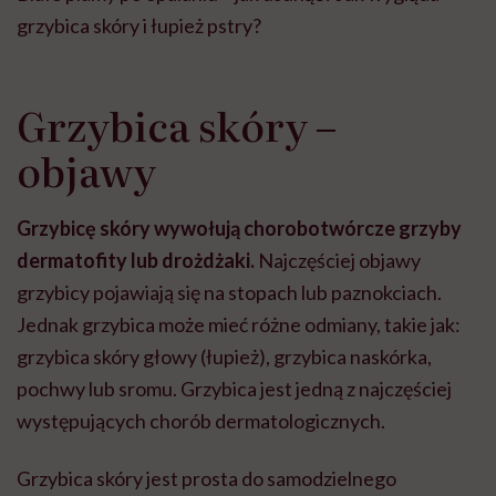
grzybica skóry i łupież pstry?
Grzybica skóry –
objawy
Grzybicę skóry wywołują chorobotwórcze grzyby
dermatofity lub drożdżaki.
Najczęściej objawy
grzybicy pojawiają się na stopach lub paznokciach.
Jednak grzybica może mieć różne odmiany, takie jak:
grzybica skóry głowy (łupież), grzybica naskórka,
pochwy lub sromu. Grzybica jest jedną z najczęściej
występujących chorób dermatologicznych.
Grzybica skóry jest prosta do samodzielnego