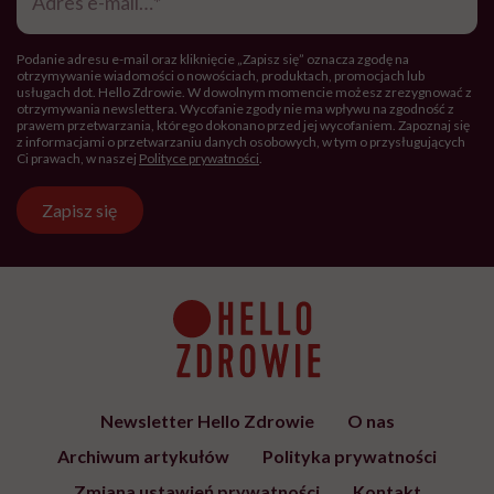
mail
*
Podanie adresu e-mail oraz kliknięcie „Zapisz się” oznacza zgodę na
otrzymywanie wiadomości o nowościach, produktach, promocjach lub
usługach dot. Hello Zdrowie. W dowolnym momencie możesz zrezygnować z
otrzymywania newslettera. Wycofanie zgody nie ma wpływu na zgodność z
prawem przetwarzania, którego dokonano przed jej wycofaniem. Zapoznaj się
z informacjami o przetwarzaniu danych osobowych, w tym o przysługujących
Ci prawach, w naszej
Polityce prywatności
.
Zapisz się
Newsletter Hello Zdrowie
O nas
Archiwum artykułów
Polityka prywatności
Zmiana ustawień prywatności
Kontakt