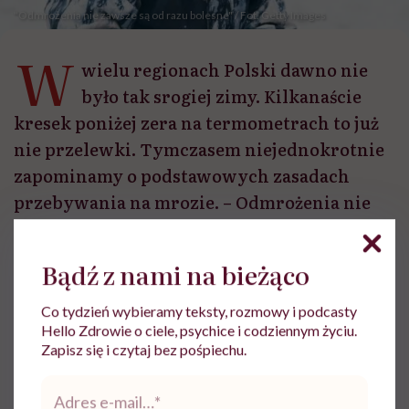
"Odmrożenia nie zawsze są od razu bolesne" / Fot. Getty Images
W
wielu regionach Polski dawno nie
było tak srogiej zimy. Kilkanaście
kresek poniżej zera na termometrach to już
nie przelewki. Tymczasem niejednokrotnie
zapominamy o podstawowych zasadach
przebywania na mrozie. – Odmrożenia nie
zawsze są od razu bolesne. Wręcz
przeciwnie, często zaczynają się od
Bądź z nami na bieżąco
drętwienia, uczucia „sztywnej” skóry oraz
jej bladości. W niskich temperaturach
Co tydzień wybieramy teksty, rozmowy i podcasty
Hello Zdrowie o ciele, psychice i codziennym życiu.
dochodzi do zmniejszenia wrażliwości
Zapisz się i czytaj bez pośpiechu.
receptorów bólowych, a skurcz naczyń
Adres
krwionośnych ogranicza przepływ krwi,
e-