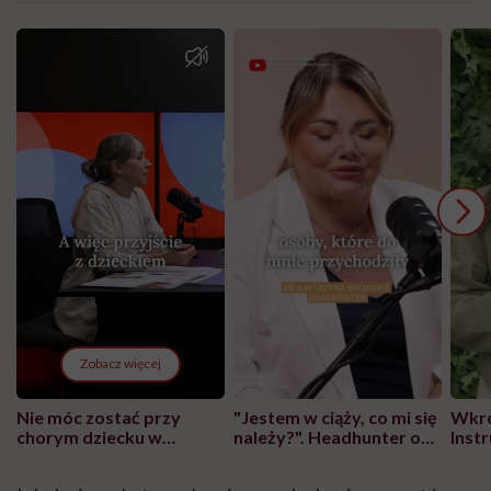
Zobacz więcej
Nie móc zostać przy
"Jestem w ciąży, co mi się
Wkró
chorym dziecku w
należy?". Headhunter o
Inst
szpitalu to tortura.
zmianie pokoleniowej u
atak
"Przeszkadzać w tym
kobiet w ciąży na rynku
wars