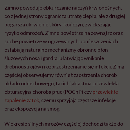
Zimno powoduje obkurczanie naczyń krwionośnych,
co z jednej strony ogranicza utratę ciepła, ale z drugiej
pogarsza ukrwienie skóry i kończyn, zwiększając
ryzyko odmrożeń. Zimne powietrze na zewnątrz oraz
suche powietrze w ogrzewanych pomieszczeniach
osłabiają naturalne mechanizmy obronne błon
śluzowych nosa i gardła, ułatwiając wnikanie
drobnoustrojów i rozprzestrzenianie się infekcji. Zimą
częściej obserwujemy również zaostrzenia chorób
układu oddechowego, takich jak astma, przewlekła
obturacyjna choroba płuc (POChP) czy
przewlekłe
zapalenie zatok
, czemu sprzyjają częstsze infekcje
oraz ekspozycja na smog.
W okresie silnych mrozów częściej dochodzi także do