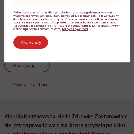
prowadząc do niedokrwienia tkanek i ich
mail
*
uszkodzenia. To właśnie brak bólu sprawia,
Podanie adresu e-mail oraz kliknięcie „Zapisz się” oznacza zgodę na otrzymywanie
wiadomości o nowościach, produktach, promocjach lub usługach dot. Hello Zdrowie. W
że początkowe objawy odmrożeń bywają
dowolnym momencie możesz zrezygnować z otrzymywania newslettera. Wycofanie
zgody nie ma wpływu na zgodność z prawem przetwarzania, którego dokonano przed
bagatelizowane – ostrzega dr n. med. lek.
jej wycofaniem. Zapoznaj się z informacjami o przetwarzaniu danych osobowych, w tym
o przysługujących Ci prawach, w naszej
Polityce prywatności
.
Anna Mazur, specjalistka chorób
Zapisz się
wewnętrznych i reumatolog.
Udostępnij
Przeczytasz w 14 min
Klaudia Kierzkowska, Hello Zdrowie: Zastanawiam
się, czy ta prawdziwa zima, która przyszła po kilku
latach zim łagodnych, powinna budzić w nas