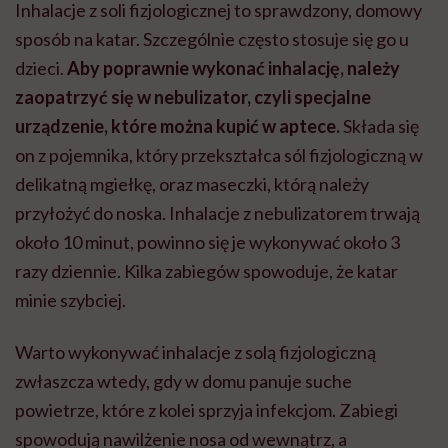
Inhalacje z soli fizjologicznej to sprawdzony, domowy
sposób na katar. Szczególnie często stosuje się go u
dzieci.
Aby poprawnie wykonać inhalację, należy
zaopatrzyć się w nebulizator, czyli specjalne
urządzenie, które można kupić w aptece.
Składa się
on z pojemnika, który przekształca sól fizjologiczną w
delikatną mgiełkę, oraz maseczki, którą należy
przyłożyć do noska. Inhalacje z nebulizatorem trwają
około 10 minut, powinno się je wykonywać około 3
razy dziennie. Kilka zabiegów spowoduje, że katar
minie szybciej.
Warto wykonywać inhalacje z solą fizjologiczną
zwłaszcza wtedy, gdy w domu panuje suche
powietrze, które z kolei sprzyja infekcjom. Zabiegi
spowodują nawilżenie nosa od wewnątrz, a