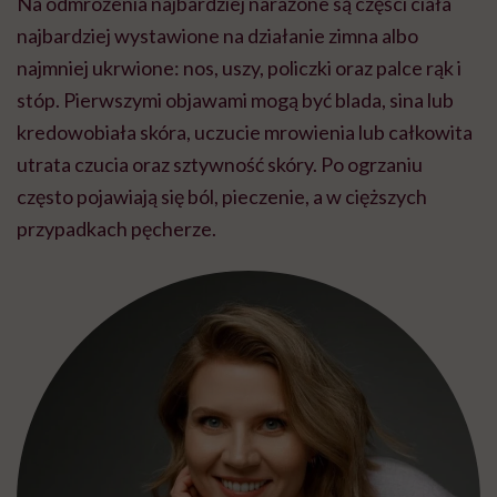
Na odmrożenia najbardziej narażone są części ciała
najbardziej wystawione na działanie zimna albo
najmniej ukrwione: nos, uszy, policzki oraz palce rąk i
stóp. Pierwszymi objawami mogą być blada, sina lub
kredowobiała skóra, uczucie mrowienia lub całkowita
utrata czucia oraz sztywność skóry. Po ogrzaniu
często pojawiają się ból, pieczenie, a w cięższych
przypadkach pęcherze.