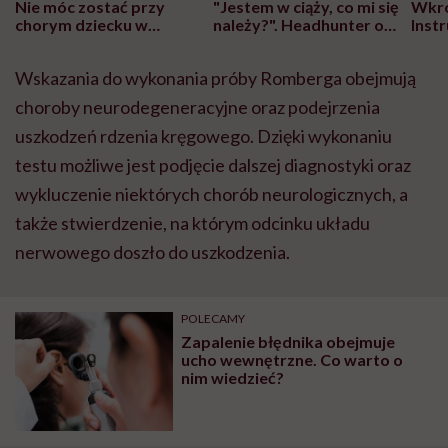
Nie móc zostać przy
"Jestem w ciąży, co mi się
Wkró
chorym dziecku w
należy?". Headhunter o
Inst
szpitalu to tortura.
zmianie pokoleniowej u
atak
"Przeszkadzać w tym
kobiet w ciąży na rynku
wars
Wskazania do wykonania próby Romberga obejmują
może chyba tylko
pracy
eksp
głupota i brak
choroby neurodegeneracyjne oraz podejrzenia
wyobraźni"
uszkodzeń rdzenia kręgowego. Dzięki wykonaniu
testu możliwe jest podjęcie dalszej diagnostyki oraz
wykluczenie niektórych chorób neurologicznych, a
także stwierdzenie, na którym odcinku układu
nerwowego doszło do uszkodzenia.
POLECAMY
Zapalenie błędnika obejmuje
ucho wewnętrzne. Co warto o
nim wiedzieć?