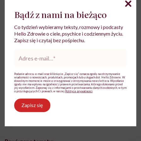
Bądź z nami na bieżąco
Co tydzień wybieramy teksty, rozmowy i podcasty
lek. Ewelina Stefanowicz
Hello Zdrowie o ciele, psychice i codziennym życiu.
Zapisz się i czytaj bez pośpiechu.
Lekarka stażystka, absolwentka
Gdańskiego Uniwersytetu Medycznego.
Adres
Mam za sobą wiele miesięcy praktyk w
e-
mail
*
licznych trójmiejskich szpitalach. Interesuję
się funkcjonowaniem ludzkiego organizmu
Podanie adresu e-mail oraz kliknięcie „Zapisz się” oznacza zgodę na otrzymywanie
zarówno od jego fizycznej, jak i psychicznej
wiadomości o nowościach, produktach, promocjach lub usługach dot. Hello Zdrowie. W
dowolnym momencie możesz zrezygnować z otrzymywania newslettera. Wycofanie
strony
zgody nie ma wpływu na zgodność z prawem przetwarzania, którego dokonano przed
jej wycofaniem. Zapoznaj się z informacjami o przetwarzaniu danych osobowych, w tym
o przysługujących Ci prawach, w naszej
Polityce prywatności
.
Zobacz profil
Zapisz się
Udostępnij