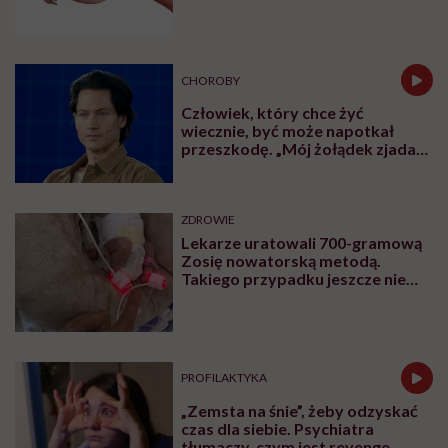
CHOROBY
Człowiek, który chce żyć
wiecznie, być może napotkał
przeszkodę. „Mój żołądek zjada
sam siebie”
ZDROWIE
Lekarze uratowali 700-gramową
Zosię nowatorską metodą.
Takiego przypadku jeszcze nie
było
PROFILAKTYKA
„Zemsta na śnie”, żeby odzyskać
czas dla siebie. Psychiatra
tłumaczy, czym jest revenge