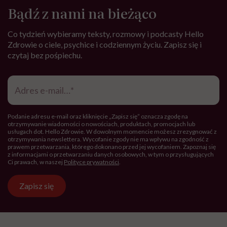
Bądź z nami na bieżąco
Co tydzień wybieramy teksty, rozmowy i podcasty Hello
Zdrowie o ciele, psychice i codziennym życiu. Zapisz się i
czytaj bez pośpiechu.
Adres
e-
mail
*
Podanie adresu e-mail oraz kliknięcie „Zapisz się” oznacza zgodę na
otrzymywanie wiadomości o nowościach, produktach, promocjach lub
usługach dot. Hello Zdrowie. W dowolnym momencie możesz zrezygnować z
otrzymywania newslettera. Wycofanie zgody nie ma wpływu na zgodność z
prawem przetwarzania, którego dokonano przed jej wycofaniem. Zapoznaj się
z informacjami o przetwarzaniu danych osobowych, w tym o przysługujących
Ci prawach, w naszej
Polityce prywatności
.
Zapisz się