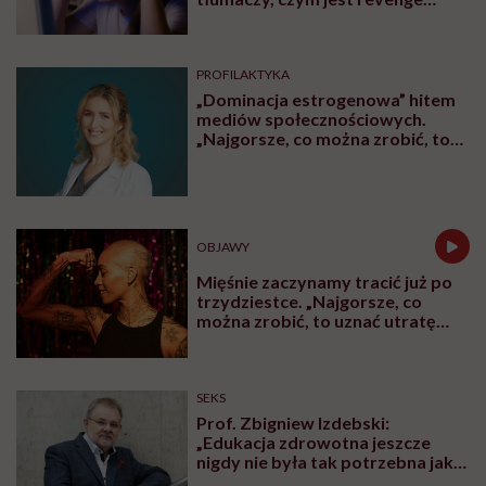
bedtime procrastination
PROFILAKTYKA
„Dominacja estrogenowa” hitem
mediów społecznościowych.
„Najgorsze, co można zrobić, to
leczyć modne hasło”
OBJAWY
Mięśnie zaczynamy tracić już po
trzydziestce. „Najgorsze, co
można zrobić, to uznać utratę
sprawności za nieunikniony
element starzenia”
SEKS
Prof. Zbigniew Izdebski:
„Edukacja zdrowotna jeszcze
nigdy nie była tak potrzebna jak
teraz, kiedy jest taki chaos