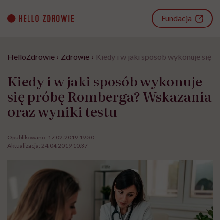
Go
to
Fundacja
content
HelloZdrowie
›
Zdrowie
›
Kiedy i w jaki sposób wykonuje się 
Kiedy i w jaki sposób wykonuje
się próbę Romberga? Wskazania
oraz wyniki testu
Opublikowano:
17.02.2019 19:30
Aktualizacja:
24.04.2019 10:37