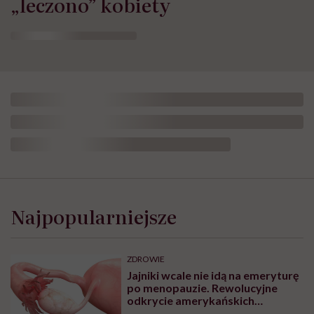
„leczono” kobiety
Dorota
Szelągowska:
„Kocham
Najpopularniejsze
siebie
dużo
bardziej
niż
ZDROWIE
kiedykolwiek
Jajniki wcale nie idą na emeryturę
do
po menopauzie. Rewolucyjne
tej
odkrycie amerykańskich
pory”
naukowców