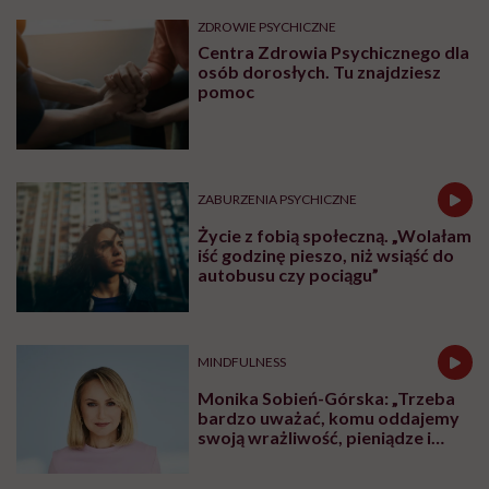
ZDROWIE PSYCHICZNE
Centra Zdrowia Psychicznego dla
osób dorosłych. Tu znajdziesz
pomoc
ZABURZENIA PSYCHICZNE
Życie z fobią społeczną. „Wolałam
iść godzinę pieszo, niż wsiąść do
autobusu czy pociągu”
MINDFULNESS
Monika Sobień-Górska: „Trzeba
bardzo uważać, komu oddajemy
swoją wrażliwość, pieniądze i
zaufanie”