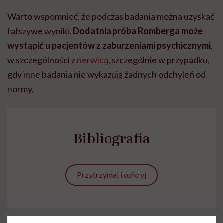
Warto wspomnieć, że podczas badania można uzyskać
fałszywe wyniki.
Dodatnia próba Romberga może
wystąpić u pacjentów z zaburzeniami psychicznymi
,
w szczególności z
nerwicą
, szczególnie w przypadku,
gdy inne badania nie wykazują żadnych odchyleń od
normy.
Bibliografia
Przytrzymaj i odkryj