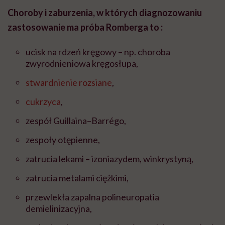
Choroby i zaburzenia, w których diagnozowaniu
zastosowanie ma próba Romberga to :
ucisk na rdzeń kręgowy – np. choroba
zwyrodnieniowa kręgosłupa,
stwardnienie rozsiane
,
cukrzyca
,
zespół Guillaina–Barrégo,
zespoły otępienne,
zatrucia lekami – izoniazydem, winkrystyną,
zatrucia metalami ciężkimi,
przewlekła zapalna polineuropatia
demielinizacyjna,