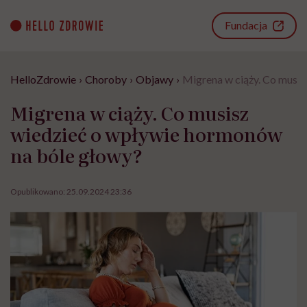
Go
to
Fundacja
content
HelloZdrowie
›
Choroby
›
Objawy
›
Migrena w ciąży. Co musi
Migrena w ciąży. Co musisz
wiedzieć o wpływie hormonów
na bóle głowy?
Opublikowano:
25.09.2024 23:36