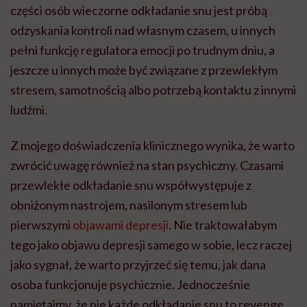
części osób wieczorne odkładanie snu jest próbą
odzyskania kontroli nad własnym czasem, u innych
pełni funkcję regulatora emocji po trudnym dniu, a
jeszcze u innych może być związane z przewlekłym
stresem, samotnością albo potrzebą kontaktu z innymi
ludźmi.
Z mojego doświadczenia klinicznego wynika, że warto
zwrócić uwagę również na stan psychiczny. Czasami
przewlekłe odkładanie snu współwystępuje z
obniżonym nastrojem, nasilonym stresem lub
pierwszymi
objawami depresji
. Nie traktowałabym
tego jako objawu depresji samego w sobie, lecz raczej
jako sygnał, że warto przyjrzeć się temu, jak dana
osoba funkcjonuje psychicznie. Jednocześnie
pamiętajmy, że nie każde odkładanie snu to revenge