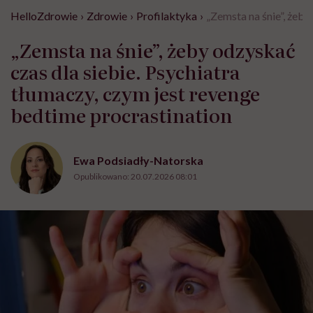
HelloZdrowie
›
Zdrowie
›
Profilaktyka
›
„Zemsta na śnie”, żeby
„Zemsta na śnie”, żeby odzyskać
czas dla siebie. Psychiatra
tłumaczy, czym jest revenge
bedtime procrastination
Ewa Podsiadły-Natorska
Opublikowano:
20.07.2026 08:01