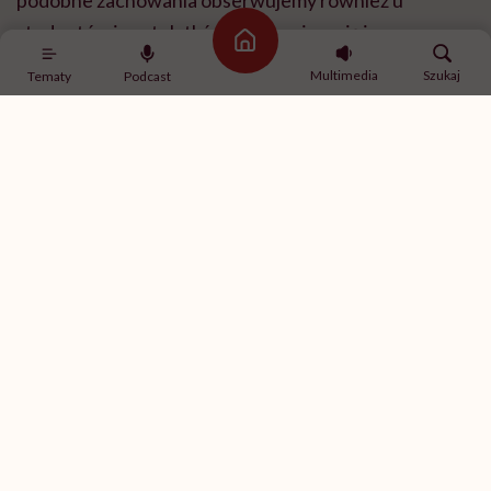
podobne zachowania obserwujemy również u
studentów i nastolatków, którzy nie mają jeszcze
Strona główna
takiej liczby obowiązków jak dorośli. Pokazuje to, że
Multimedia
Szukaj
Tematy
Podcast
nie możemy tłumaczyć tego zjawiska wyłącznie
przepracowaniem. U młodzieży istotniejszą rolę
często odgrywa FOMO, czyli lęk przed tym, że coś ich
ominie, potrzeba pozostawania w kontakcie z
rówieśnikami, media społecznościowe czy po prostu
trudność z odłączeniem się od cyfrowego świata. Stąd
u jednej osoby będzie to próba odzyskania czasu dla
siebie, u drugiej sposób radzenia sobie ze stresem, a u
trzeciej efekt funkcjonowania w środowisku pełnym
bodźców i powiadomień.
W takim razie czy revenge bedtime procrastination
można traktować jako sygnał, że nasze życie jest