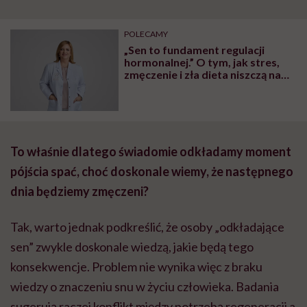
POLECAMY
„Sen to fundament regulacji
hormonalnej.” O tym, jak stres,
zmęczenie i zła dieta niszczą nam
organizm, opowiada dr n. med.
Katarzyna Romanek-Piva
To właśnie dlatego świadomie odkładamy moment
pójścia spać, choć doskonale wiemy, że następnego
dnia będziemy zmęczeni?
Tak, warto jednak podkreślić, że osoby „odkładające
sen” zwykle doskonale wiedzą, jakie będą tego
konsekwencje. Problem nie wynika więc z braku
wiedzy o znaczeniu snu w życiu człowieka. Badania
sugerują raczej konflikt między potrzebą regeneracji a