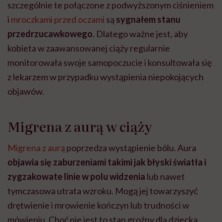
szczególnie te połączone z podwyższonym ciśnieniem
i
mroczkami przed oczami
są
sygnałem stanu
przedrzucawkowego
. Dlatego ważne jest, aby
kobieta w zaawansowanej ciąży regularnie
monitorowała swoje samopoczucie i konsultowała się
z lekarzem w przypadku wystąpienia niepokojących
objawów.
Migrena z aurą w ciąży
Migrena z aurą
poprzedza wystąpienie bólu. Aura
objawia się zaburzeniami takimi jak błyski światła i
zygzakowate linie w polu widzenia
lub nawet
tymczasowa utrata wzroku. Mogą jej towarzyszyć
drętwienie i mrowienie kończyn lub trudności w
mówieniu. Choć nie jest to stan groźny dla dziecka,