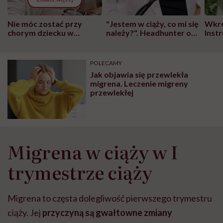
Nie móc zostać przy
"Jestem w ciąży, co mi się
Wkró
chorym dziecku w
należy?". Headhunter o
Inst
szpitalu to tortura.
zmianie pokoleniowej u
atak
"Przeszkadzać w tym
kobiet w ciąży na rynku
wars
może chyba tylko
pracy
eksp
POLECAMY
głupota i brak
Jak objawia się przewlekła
wyobraźni"
migrena. Leczenie migreny
przewlekłej
Migrena w ciąży w I
trymestrze ciąży
Migrena to częsta dolegliwość pierwszego trymestru
ciąży. Jej
przyczyną są gwałtowne zmiany