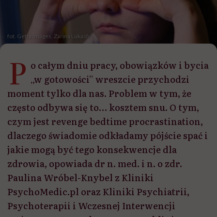
fot. Getty Images, Zarina Lukash
P
o całym dniu pracy, obowiązków i bycia
„w gotowości” wreszcie przychodzi
moment tylko dla nas. Problem w tym, że
często odbywa się to… kosztem snu. O tym,
czym jest revenge bedtime procrastination,
dlaczego świadomie odkładamy pójście spać i
jakie mogą być tego konsekwencje dla
zdrowia, opowiada dr n. med. i n. o zdr.
Paulina Wróbel-Knybel z Kliniki
PsychoMedic.pl oraz Kliniki Psychiatrii,
Psychoterapii i Wczesnej Interwencji