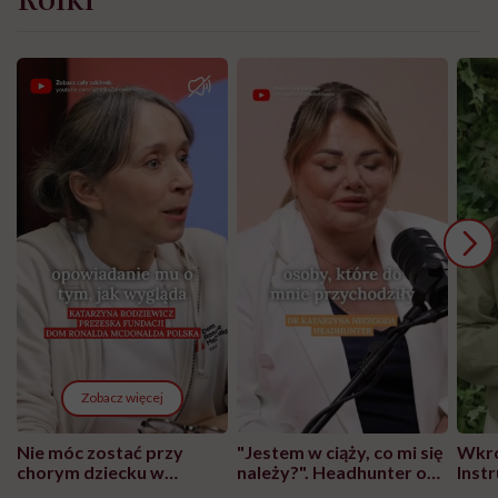
Zobacz więcej
Nie móc zostać przy
"Jestem w ciąży, co mi się
Wkró
chorym dziecku w
należy?". Headhunter o
Inst
szpitalu to tortura.
zmianie pokoleniowej u
atak