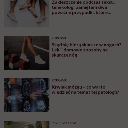
Zakleszczenie podczas seksu.
Ginekolog: pamiętam dwa
poważne przypadki, które
wymagały interwencji szpitalnej
ZDROWIE
Skąd się biorą skurcze w nogach?
Leki i domowe sposoby na
skurcze nóg
ZDROWIE
Krwiak mózgu – co warto
wiedzieć na temat tej patologii?
PROFILAKTYKA