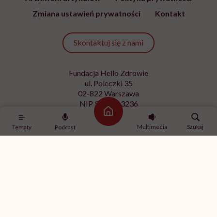
Zmiana ustawień prywatności
Kontakt
Skontaktuj się z nami
Fundacja Hello Zdrowie
ul. Poleczki 35
02-822 Warszawa
NIP 9512613236
Strona główna
Kontakt z redakcją
Multimedia
Szukaj
Tematy
Podcast
redakcja@hellozdrowie.pl
Dołącz do naszej społeczności
Właścicielem serwisu
HelloZdrowie
jest Fundacja należąca