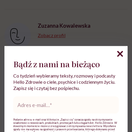
"Przeszkadzać w tym
kobiet w ciąży na rynku
wars
może chyba tylko
pracy
eksp
głupota i brak
wyobraźni"
Zuzanna Kowalewska
Zobacz profil
Bądź z nami na bieżąco
Udostępnij
Co tydzień wybieramy teksty, rozmowy i podcasty
Hello Zdrowie o ciele, psychice i codziennym życiu.
Zapisz się i czytaj bez pośpiechu.
Powiązane tematy:
Adres
e-
Zęby
mail
*
Podanie adresu e-mail oraz kliknięcie „Zapisz się” oznacza zgodę na otrzymywanie
wiadomości o nowościach, produktach, promocjach lub usługach dot. Hello Zdrowie. W
dowolnym momencie możesz zrezygnować z otrzymywania newslettera. Wycofanie
zgody nie ma wpływu na zgodność z prawem przetwarzania, którego dokonano przed