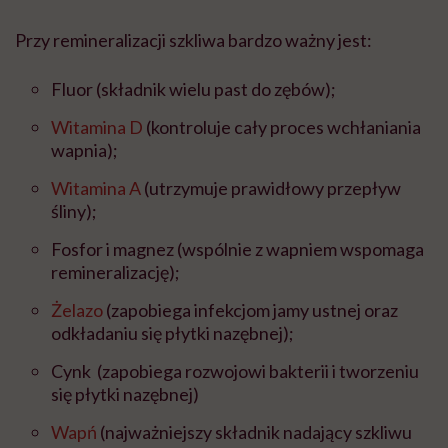
Przy remineralizacji szkliwa bardzo ważny jest:
Fluor (składnik wielu past do zębów);
Witamina D
(kontroluje cały proces wchłaniania
wapnia);
Witamina A
(utrzymuje prawidłowy przepływ
śliny);
Fosfor i magnez (wspólnie z wapniem wspomaga
remineralizację);
Żelazo
(zapobiega infekcjom jamy ustnej oraz
odkładaniu się płytki nazębnej);
Cynk (zapobiega rozwojowi bakterii i tworzeniu
się płytki nazębnej)
Wapń
(najważniejszy składnik nadający szkliwu