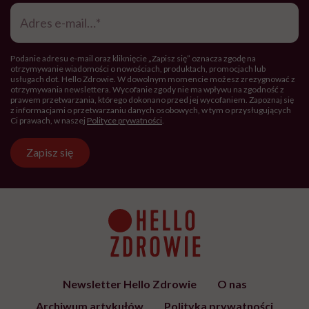
Adres
e-
mail
*
Podanie adresu e-mail oraz kliknięcie „Zapisz się” oznacza zgodę na
otrzymywanie wiadomości o nowościach, produktach, promocjach lub
usługach dot. Hello Zdrowie. W dowolnym momencie możesz zrezygnować z
otrzymywania newslettera. Wycofanie zgody nie ma wpływu na zgodność z
prawem przetwarzania, którego dokonano przed jej wycofaniem. Zapoznaj się
z informacjami o przetwarzaniu danych osobowych, w tym o przysługujących
Ci prawach, w naszej
Polityce prywatności
.
Zapisz się
Newsletter Hello Zdrowie
O nas
Archiwum artykułów
Polityka prywatności