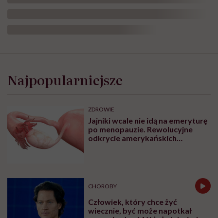
Najpopularniejsze
ZDROWIE
Jajniki wcale nie idą na emeryturę
po menopauzie. Rewolucyjne
odkrycie amerykańskich
naukowców
CHOROBY
Człowiek, który chce żyć
wiecznie, być może napotkał