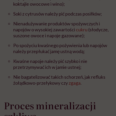
koktajle owocowe i wino);
Soki z cytrusów należy pić podczas posiłków;
Nienadużywanie produktów spożywczych i
napojów o wysokiej zawartości
cukru
(słodycze,
suszone owoce i napoje gazowane);
Po spożyciu kwaśnego pożywienia lub napojów
należy przepłukać jamę ustną wodą;
Kwaśne napoje należy pić szybko i nie
przetrzymywać ich w jamie ustnej;
Nie bagatelizować takich schorzeń, jak refluks
żołądkowo-przełykowy czy
zgaga
.
Proces mineralizacji
szkliwa