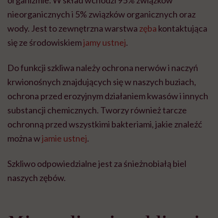
organizmie. W skład wchodzi 95% związków
nieorganicznych i 5% związków organicznych oraz
wody. Jest to zewnętrzna warstwa
zęba
kontaktująca
się ze środowiskiem
jamy ustnej
.
Do funkcji szkliwa należy ochrona nerwów i naczyń
krwionośnych znajdujących się w naszych buziach,
ochrona przed erozyjnym działaniem kwasów i innych
substancji chemicznych. Tworzy również tarcze
ochronną przed wszystkimi bakteriami, jakie znaleźć
można w
jamie ustnej
.
Szkliwo odpowiedzialne jest za śnieżnobiałą biel
naszych zębów.