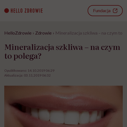
Go
to
Fundacja
content
HelloZdrowie
›
Zdrowie
›
Mineralizacja szkliwa – na czym to p
Mineralizacja szkliwa – na czym
to polega?
Opublikowano:
14.10.2019 06:29
Aktualizacja:
03.11.2019 06:32