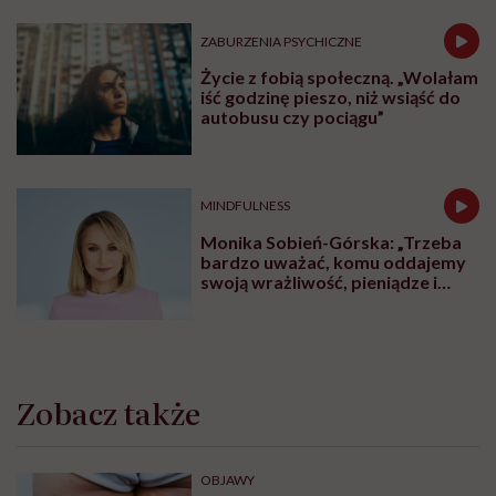
ZABURZENIA PSYCHICZNE
Życie z fobią społeczną. „Wolałam
iść godzinę pieszo, niż wsiąść do
autobusu czy pociągu”
MINDFULNESS
Monika Sobień-Górska: „Trzeba
bardzo uważać, komu oddajemy
swoją wrażliwość, pieniądze i
zaufanie”
Zobacz także
OBJAWY