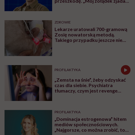
przeszkodę. „Mój żołądek zjada
sam siebie”
ZDROWIE
Lekarze uratowali 700-gramową
Zosię nowatorską metodą.
Takiego przypadku jeszcze nie
było
PROFILAKTYKA
„Zemsta na śnie”, żeby odzyskać
czas dla siebie. Psychiatra
tłumaczy, czym jest revenge
bedtime procrastination
PROFILAKTYKA
„Dominacja estrogenowa” hitem
mediów społecznościowych.
„Najgorsze, co można zrobić, to