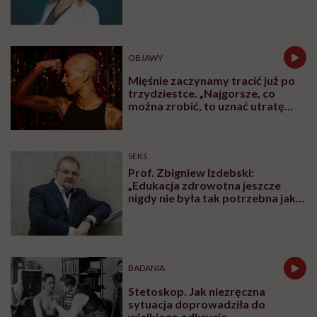
leczyć modne hasło”
OBJAWY
Mięśnie zaczynamy tracić już po
trzydziestce. „Najgorsze, co
można zrobić, to uznać utratę
sprawności za nieunikniony
element starzenia”
SEKS
Prof. Zbigniew Izdebski:
„Edukacja zdrowotna jeszcze
nigdy nie była tak potrzebna jak
teraz, kiedy jest taki chaos
informacyjny”
BADANIA
Stetoskop. Jak niezręczna
sytuacja doprowadziła do
wielkiego odkrycia