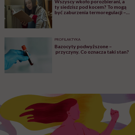
Wszyscy wkoło porozbierani, a
ty siedzisz pod kocem? To mogą
być zaburzenia termoregulacji –
wynikające z choroby lub złych
nawyków
PROFILAKTYKA
Bazocyty podwyższone –
przyczyny. Co oznacza taki stan?