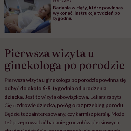
POLECAMY
Badania w ciąży, które powinnaś
wykonać. Instrukcja tydzień po
tygodniu
Pierwsza wizyta u
ginekologa po porodzie
Pierwsza wizyta u ginekologa po porodzie powinna się
odbyć do około 6-8. tygodnia od urodzenia
dziecka
. Jest to wizyta obowiązkowa. Lekarz zapyta
Cię o
zdrowie dziecka, połóg oraz przebieg porodu
.
Będzie też zainteresowany, czy karmisz piersią. Może
też przeprowadzić badanie gruczołów piersiowych,
aby dowiedzieć się, czy na tym polu nie ma pewnych