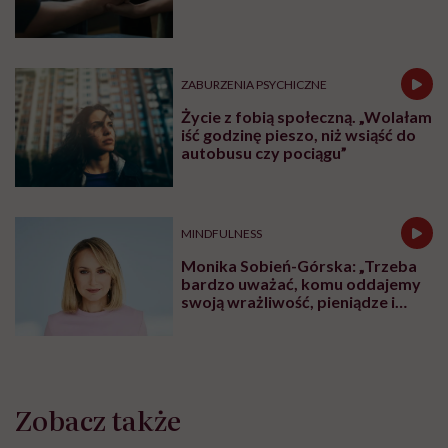
ZABURZENIA PSYCHICZNE
Życie z fobią społeczną. „Wolałam
iść godzinę pieszo, niż wsiąść do
autobusu czy pociągu”
MINDFULNESS
Monika Sobień-Górska: „Trzeba
bardzo uważać, komu oddajemy
swoją wrażliwość, pieniądze i
zaufanie”
Zobacz także