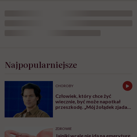
Najpopularniejsze
CHOROBY
Człowiek, który chce żyć
wiecznie, być może napotkał
przeszkodę. „Mój żołądek zjada
sam siebie”
ZDROWIE
Jajniki wcale nie idą na emeryturę