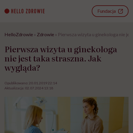
Go
to
Fundacja
content
HelloZdrowie
›
Zdrowie
›
Pierwsza wizyta u ginekologa nie jes
Pierwsza wizyta u ginekologa
nie jest taka straszna. Jak
wygląda?
Opublikowano:
20.01.2019 22:14
Aktualizacja:
02.07.2024 13:18