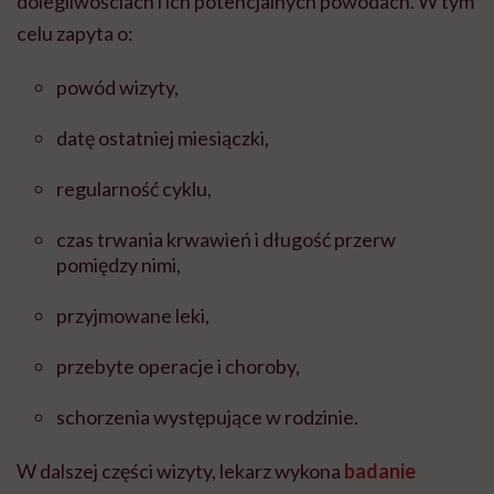
dolegliwościach i ich potencjalnych powodach. W tym
celu zapyta o:
powód wizyty,
datę ostatniej miesiączki,
regularność cyklu,
czas trwania krwawień i długość przerw
pomiędzy nimi,
przyjmowane leki,
przebyte operacje i choroby,
schorzenia występujące w rodzinie.
W dalszej części wizyty, lekarz wykona
badanie