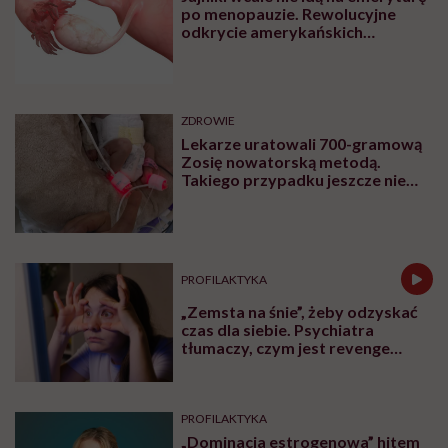
po menopauzie. Rewolucyjne
odkrycie amerykańskich
naukowców
ZDROWIE
Lekarze uratowali 700-gramową
Zosię nowatorską metodą.
Takiego przypadku jeszcze nie
było
PROFILAKTYKA
„Zemsta na śnie”, żeby odzyskać
czas dla siebie. Psychiatra
tłumaczy, czym jest revenge
bedtime procrastination
PROFILAKTYKA
„Dominacja estrogenowa” hitem