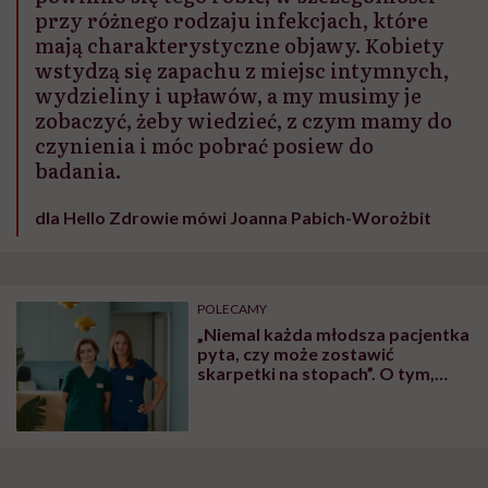
przy różnego rodzaju infekcjach, które
mają charakterystyczne objawy. Kobiety
wstydzą się zapachu z miejsc intymnych,
wydzieliny i upławów, a my musimy je
zobaczyć, żeby wiedzieć, z czym mamy do
czynienia i móc pobrać posiew do
badania.
dla Hello Zdrowie mówi Joanna Pabich-Worożbit
POLECAMY
„Niemal każda młodsza pacjentka
pyta, czy może zostawić
skarpetki na stopach”. O tym,
czego Polki wstydzą się u
ginekologa, mówią Olga
Błaszczak-Galewska i Joanna
Pabich-Worożbit