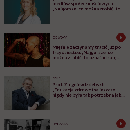
mediów społecznościowych.
„Najgorsze, co można zrobić, to
leczyć modne hasło”
OBJAWY
Mięśnie zaczynamy tracić już po
trzydziestce. „Najgorsze, co
można zrobić, to uznać utratę
sprawności za nieunikniony
element starzenia”
SEKS
Prof. Zbigniew Izdebski:
„Edukacja zdrowotna jeszcze
nigdy nie była tak potrzebna jak
teraz, kiedy jest taki chaos
informacyjny”
BADANIA