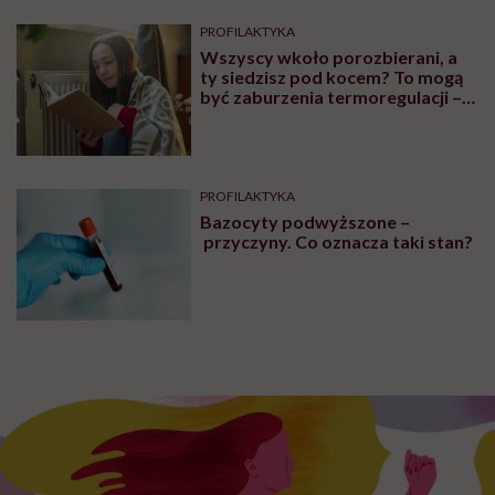
PROFILAKTYKA
Wszyscy wkoło porozbierani, a
ty siedzisz pod kocem? To mogą
być zaburzenia termoregulacji –
wynikające z choroby lub złych
nawyków
PROFILAKTYKA
Bazocyty podwyższone –
przyczyny. Co oznacza taki stan?