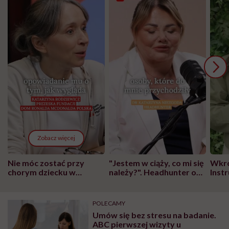
Zobacz więcej
Nie móc zostać przy
"Jestem w ciąży, co mi się
Wkró
chorym dziecku w
należy?". Headhunter o
Inst
szpitalu to tortura.
zmianie pokoleniowej u
atak
"Przeszkadzać w tym
kobiet w ciąży na rynku
wars
może chyba tylko
pracy
eksp
POLECAMY
głupota i brak
Umów się bez stresu na badanie.
wyobraźni"
ABC pierwszej wizyty u