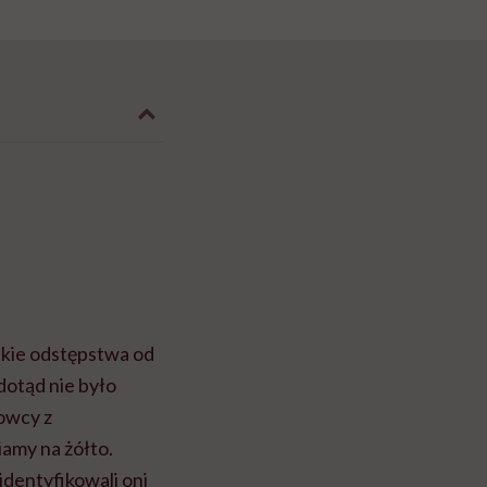
lkie odstępstwa od
dotąd nie było
owcy z
iamy na żółto.
identyfikowali oni