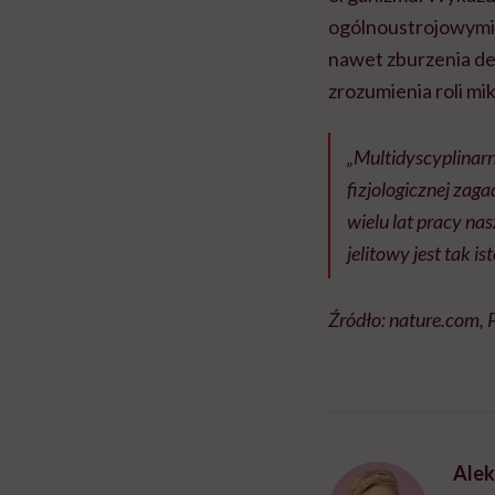
ogólnoustrojowymi, 
nawet zburzenia de
zrozumienia roli m
„Multidyscyplinarn
fizjologicznej zaga
wielu lat pracy na
jelitowy jest tak 
Źródło: nature.com,
Alek