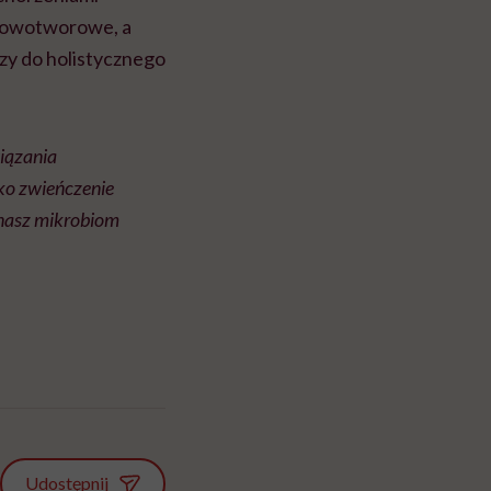
nowotworowe, a
zy do holistycznego
wiązania
ylko zwieńczenie
 nasz mikrobiom
Udostępnij