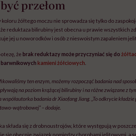
 być przełom
koloru żółtego moczu nie sprowadza się tylko do zaspokoj
że reduktaza bilirubiny jest obecna u prawie wszystkich 
akuje jej u noworodków i osób z nieswoistym zapaleniem jelit
potezę, że
brak reduktazy może przyczyniać się do
żółta
a barwnikowych
kamieni żółciowych
.
tyfikowaliśmy ten enzym, możemy rozpocząć badania nad sposob
wpływają na poziom krążącej bilirubiny i na różne związane z ty
 współautorka badania dr Xiaofang Jiang. „To odkrycie kładzie
litowo-wątrobowej” – dodaje.
a składa się z drobnoustrojów, które występują w poszcz
e się obecnie związek pomiędzy chorobami jelitowymi, a 