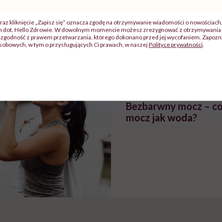
zy
"Jestem w ciąży, co mi się
Wkrótce nowa "
raz kliknięcie „Zapisz się” oznacza zgodę na otrzymywanie wiadomości o nowościach
szpitalu
należy?". Headhunter o
Instrukcja". Tym 
ch dot. Hello Zdrowie. W dowolnym momencie możesz zrezygnować z otrzymywania 
zgodność z prawem przetwarzania, którego dokonano przed jej wycofaniem. Zapoznaj
szkadzać
zmianie pokoleniowej u
atakach paniki. Z
sobowych, w tym o przysługujących Ci prawach, w naszej
Polityce prywatności
.
tylko
kobiet w ciąży na rynku
warsztat pacjen
braźni"
pracy
ekspercki
POLECAMY
Bezbarwny mocz – co
mocz jak woda?