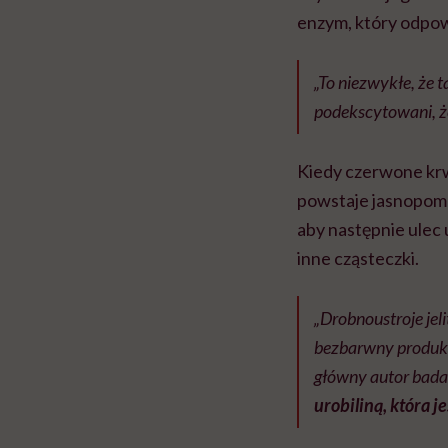
enzym, który odpow
„To niezwykłe, że 
podekscytowani, ż
Kiedy czerwone krwi
powstaje jasnopomar
aby następnie ulec 
inne cząsteczki.
„Drobnoustroje jel
bezbarwny produkt 
główny autor badan
urobiliną, która 