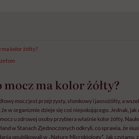
ma kolor żółty?
rzełom
 mocz ma kolor żółty?
łowy mocz jest przejrzysty, słomkowy i jasnożółty, a wsze
że w organizmie dzieje się coś niepokojącego. Jednak, jak 
mocz u zdrowej osoby przybiera właśnie kolor żółty. Nauk
and w Stanach Zjednoczonych odkryli, co sprawia, że sius
nia opublikowali w „Nature Microbiology”. Jak czytamy, z