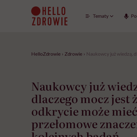
Go
to
content
Tematy
Po
HelloZdrowie
›
Zdrowie
›
Naukowcy już wiedzą, dl
Naukowcy już wiedz
dlaczego mocz jest ż
odkrycie może mie
przełomowe znaczen
kolejnych badań