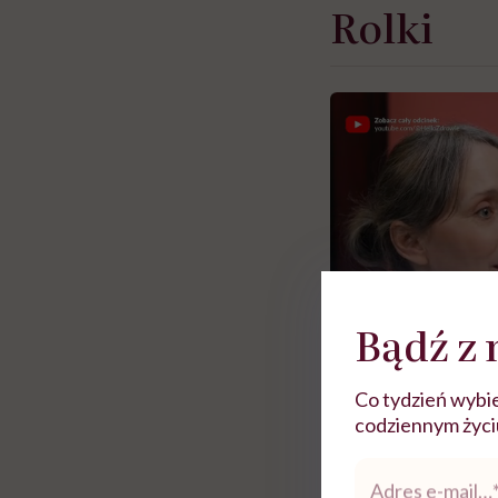
Rolki
Bądź z 
Co tydzień wybie
codziennym życiu.
Zobacz więce
Adres
e-