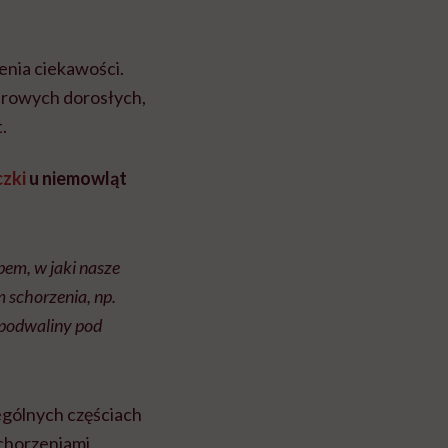
enia ciekawości.
zdrowych dorosłych,
.
czki
u niemowląt
em, w jaki nasze
m schorzenia, np.
 podwaliny pod
ególnych częściach
schorzeniami