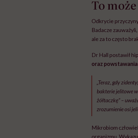
To może
Odkrycie przyczyny 
Badacze zauważyli, 
ale za to często br
Dr Hall postawił hi
oraz powstawani
„Teraz, gdy ziden
bakterie jelitowe 
żółtaczkę” – uważa
zrozumienie osi je
Mikrobiom człowiek
organizmu. Wykazuj