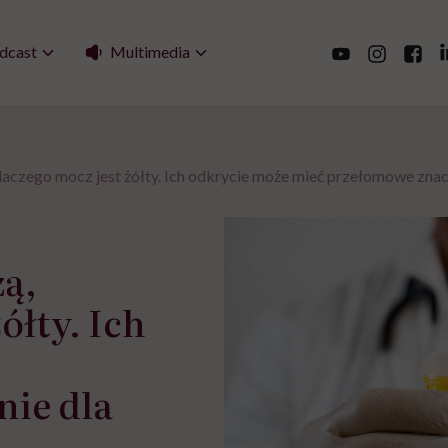
Multimedia
dcast
aczego mocz jest żółty. Ich odkrycie może mieć przełomowe znac
ą,
ółty. Ich
ć
ie dla