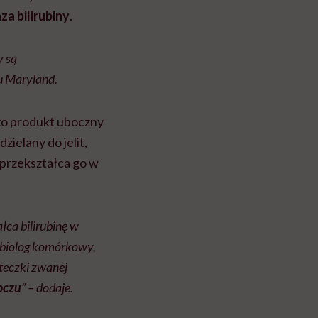
za bilirubiny
.
y są
u Maryland.
ako produkt uboczny
ielany do jelit,
a przekształca go w
łca bilirubinę w
i biolog komórkowy,
steczki zwanej
oczu
” – dodaje.