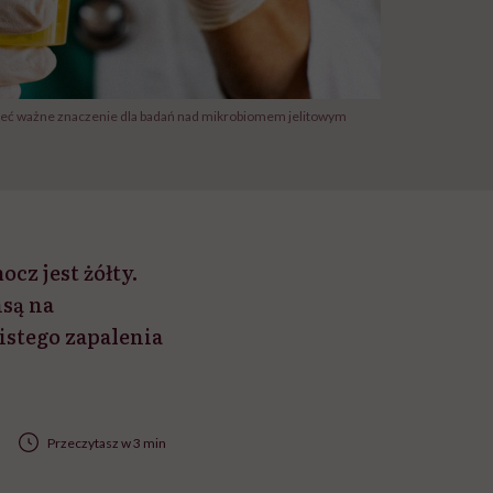
ieć ważne znaczenie dla badań nad mikrobiomem jelitowym
cz jest żółty.
nsą na
istego zapalenia
Przeczytasz w 3 min