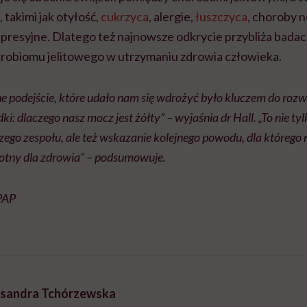
takimi jak otyłość,
cukrzyca
, alergie,
łuszczyca
, choroby 
presyjne. Dlatego też najnowsze odkrycie przybliża badac
ikrobiomu jelitowego w utrzymaniu zdrowia człowieka.
e podejście, które udało nam się wdrożyć było kluczem do roz
dki: dlaczego nasz mocz jest żółty” – wyjaśnia dr Hall. „To nie t
szego zespołu, ale też wskazanie kolejnego powodu, dla którego
istotny dla zdrowia” – podsumowuje.
 PAP
sandra Tchórzewska