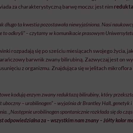
iada za charakterystyczną barwę moczu: jest nim
redukta
tak długo ta kwestia pozostawała niewyjaśniona. Nasi naukowc
e to odkryli” – czytamy w komunikacie prasowym Uniwersytet
nki rozpadają się po sześciu miesiącach swojego życia, j
ańczowy barwnik zwany bilirubiną. Zazwyczaj jest on wydz
usunięciu z organizmu. Znajdująca się w jelitach mikroflor
itowe kodują enzym zwany reduktazą bilirubiny, który przekszta
uboczny – urobilinogen” – wyjaśnia dr Brantley Hall, genetyk 
ia. „Następnie urobilinogen spontanicznie rozkłada się do czą
jest odpowiedzialna za – wszystkim nam znany – żółty kolor m