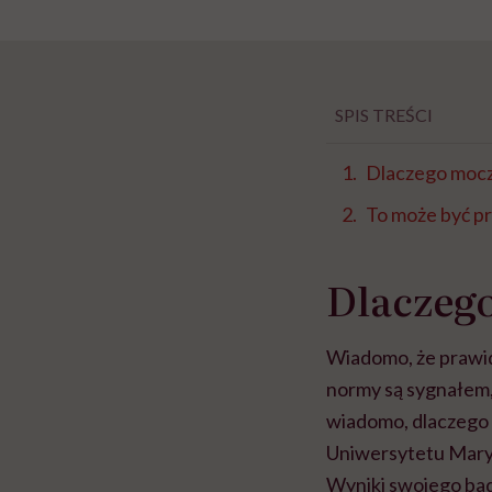
SPIS TREŚCI
Dlaczego mocz 
To może być p
Dlaczego
Wiadomo, że prawid
normy są sygnałem, 
wiadomo, dlaczego 
Uniwersytetu Maryl
Wyniki swojego bada