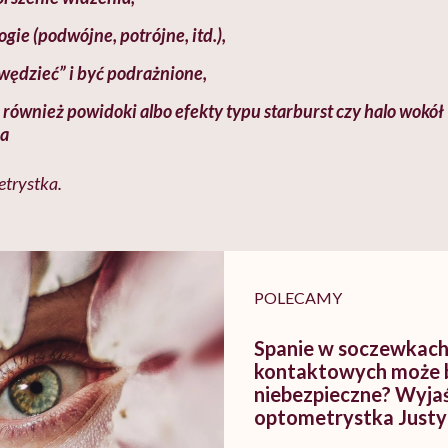
ie (podwójne, potrójne, itd.),
wędzieć” i być podrażnione,
 również powidoki albo efekty typu starburst czy halo wokół
ła
trystka.
POLECAMY
Spanie w soczewkac
kontaktowych może 
niebezpieczne? Wyja
optometrystka Justy