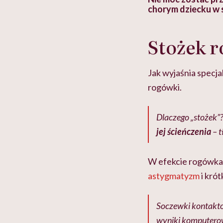
 lekko
banalna, a może
chorym dziecku w 
ie”
zapobiegać nowotworom
to tortura. "Prze
w tym może chyba 
głupota i brak wyo
Stożek r
Jak wyjaśnia specja
rogówki.
Dlaczego „stożek”?
jej ścieńczenia
– t
W efekcie rogówka 
astygmatyzm
i kró
Soczewki kontaktow
wyniki komputerow