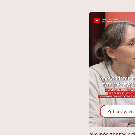
Zobacz więce
 i miał
Najlepsza dieta wydaje się
Nie móc zostać pr