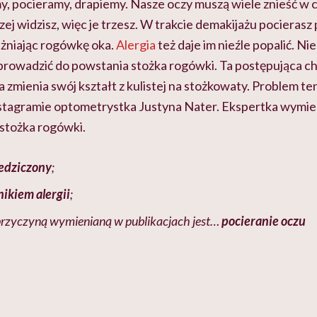
y, pocieramy, drapiemy. Nasze oczy muszą wiele znieść w c
ej widzisz, więc je trzesz. W trakcie demakijażu pocierasz
żniając rogówkę oka.
Alergia
też daje im nieźle popalić. Nie
prowadzić do powstania stożka rogówki. Ta postępująca c
 zmienia swój kształt z kulistej na stożkowaty. Problem te
nstagramie optometrystka Justyna Nater. Ekspertka wymien
stożka rogówki.
edziczony
;
ikiem alergii
;
przyczyną wymienianą w publikacjach jest…
pocieranie oczu