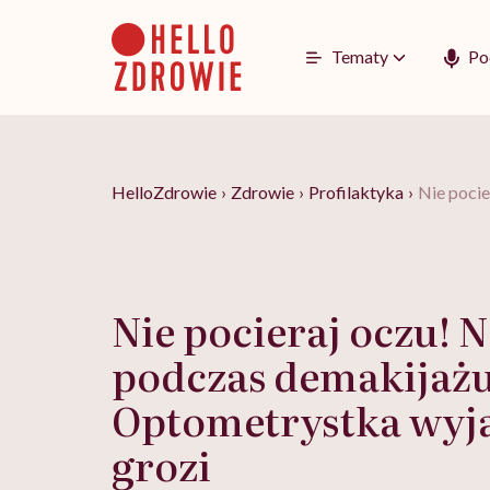
Go
to
content
Tematy
Po
HelloZdrowie
›
Zdrowie
›
Profilaktyka
›
Nie pocie
Nie pocieraj oczu! 
podczas demakijażu
Optometrystka wyjaś
grozi