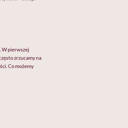
. W pierwszej
często zrzucamy na
ości. Co możemy