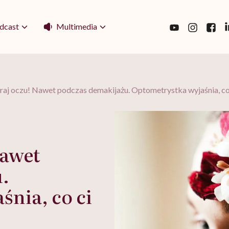
Multimedia
dcast
raj oczu! Nawet podczas demakijażu. Optometrystka wyjaśnia, co 
Nawet
.
nia, co ci