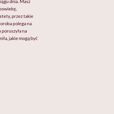
iągu dnia. Masz
 powiekę,
stety, przez takie
horoba polega na
n poruszyła na
iła, jakie mogą być