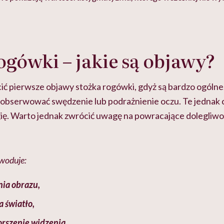
ogówki – jakie są objawy?
ić pierwsze objawy stożka rogówki, gdyż są bardzo ogólne
aobserwować swędzenie lub podrażnienie oczu. Te jednak 
gię. Warto jednak zwrócić uwagę na powracające dolegliw
woduje:
nia obrazu,
a światło,
rszenie widzenia,