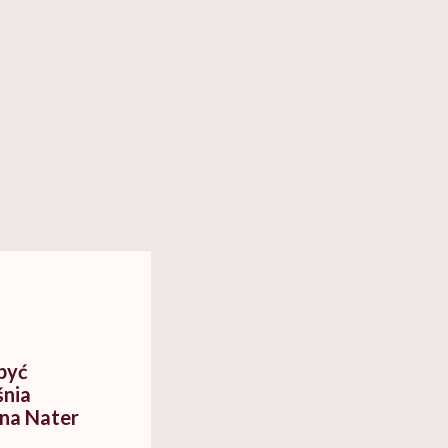
h
być
śnia
na Nater