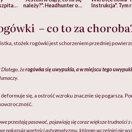
szpitalu
należy?". Headhunter o
Instrukcja". Tym 
szkadzać
zmianie pokoleniowej u
atakach paniki. Z
tylko
kobiet w ciąży na rynku
warsztat pacjen
braźni"
ogówki – co to za choroba
pracy
ekspercki
listka, stożek rogówki jest schorzeniem przedniej powierzch
 Dlatego, że
rogówka się uwypukla, a w miejscu tego uwypuk
łumaczy.
deformuje się, a ostrość wzroku znacznie się pogarsza. P
tkowzroczność.
e przestają pasować, pojawiają się coraz większe trudności z
e pokazują wartości astygmatyzmu, którego wcześniej nie wy