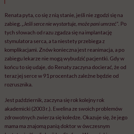
Renata pyta, co się z nią stanie, jeśli nie zgodzi się na
zabieg.
„Jeśli serce nie wystartuje, może pani umrzeć”
. Po
tych słowach od razu zgadza się na implantację
stymulatora serca, a ta niestety przebiega z
komplikacjami. Znów konieczna jest reanimacja, a po
zabiegu lekarze nie mogą wybudzić pacjentki. Gdy w
końcu to się udaje, do Renaty zaczyna docierać, że od
teraz jej serce w 91 procentach zależne będzie od
rozrusznika.
Jest październik, zaczyna się rok kolejny rok
akademicki (2003 r.). Ewelina ze swoich problemów
zdrowotnych zwierza się koledze. Okazuje się, że jego
mama ma znajomą panią doktor w ówczesnym