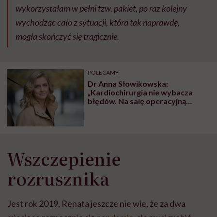
wykorzystałam w pełni tzw. pakiet, po raz kolejny
wychodząc cało z sytuacji, która tak naprawdę,
mogła skończyć się tragicznie.
POLECAMY
Dr Anna Słowikowska:
„Kardiochirurgia nie wybacza
błędów. Na salę operacyjną
wjeżdża cały pacjent, a nie tylko
jego serce”
Wszczepienie
rozrusznika
Jest rok 2019, Renata jeszcze nie wie, że za dwa