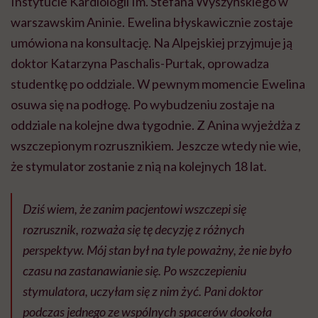
Instytucie Kardiologii Im. Stefana Wyszyńskiego w
warszawskim Aninie. Ewelina błyskawicznie zostaje
umówiona na konsultację. Na Alpejskiej przyjmuje ją
doktor Katarzyna Paschalis-Purtak, oprowadza
studentkę po oddziale. W pewnym momencie Ewelina
osuwa się na podłogę. Po wybudzeniu zostaje na
oddziale na kolejne dwa tygodnie. Z Anina wyjeżdża z
wszczepionym rozrusznikiem. Jeszcze wtedy nie wie,
że stymulator zostanie z nią na kolejnych 18 lat
.
Dziś wiem, że zanim pacjentowi wszczepi się
rozrusznik, rozważa się tę decyzję z różnych
perspektyw. Mój stan był na tyle poważny, że nie było
czasu na zastanawianie się. Po wszczepieniu
stymulatora, uczyłam się z nim żyć. Pani doktor
podczas jednego ze wspólnych spacerów dookoła