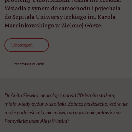
Dr Anita Siewko, neurolog z ponad 20-letnim stażem,
miała wtedy dyżur w szpitalu. Zobaczyła dziecko, które nie
może podnieść ręki, nie mówi, ma porażenie połowiczne.
Pomyślała: udar. Ale u 9-latka?
W ciągu godziny chłopiec był na tomografii. W ciągu
półtorej – dostał kroplówkę z lekiem, który rozpuszcza
zakrzepy. Lekiem dla dorosłych.
Teraz, pół roku później, lekarze wiedzą, że podjęli dobrą
decyzję. Chłopiec, któremu podali lek off-label, wrócił do
zdrowia. Nie ma deficytu neurologicznego, chodzi, mówi,
porusza rękami. Mama zareagowała wzorcowo. Lekarze –
też.