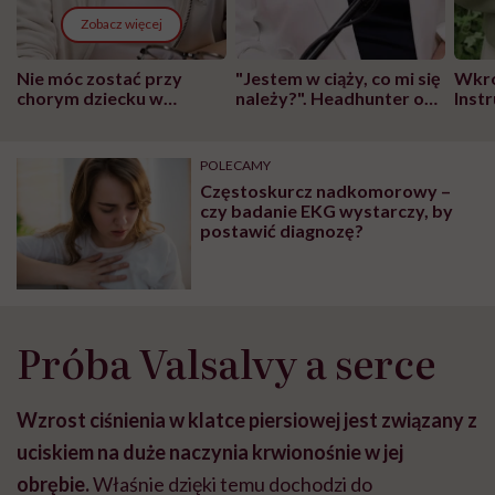
Zobacz więcej
Nie móc zostać przy
"Jestem w ciąży, co mi się
Wkró
chorym dziecku w
należy?". Headhunter o
Inst
szpitalu to tortura.
zmianie pokoleniowej u
atak
"Przeszkadzać w tym
kobiet w ciąży na rynku
wars
może chyba tylko
pracy
eksp
POLECAMY
głupota i brak
Częstoskurcz nadkomorowy –
wyobraźni"
czy badanie EKG wystarczy, by
postawić diagnozę?
Próba Valsalvy a serce
Wzrost ciśnienia w klatce piersiowej jest związany z
uciskiem na duże naczynia krwionośnie w jej
obrębie.
Właśnie dzięki temu dochodzi do