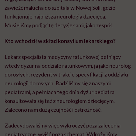
neurologii dorosłych. Radziliśmy się z naszymi
pediatrami, a pełniąca tego dnia dyżur pediatra
konsultowała się też z neurologiem dziecięcym.
Zalecono nam dużą czujność i ostrożność.
Zadecydowaliśmy więc wykroczyć poza zalecenia
pediatryczne, wyjść poza schemat. Wdrożyliśmy
leczenie trombolityczne – oczywiście po
uwzględnieniu potencjalnego ryzyka i korzyści.
Jakie było ryzyko?
Mogliśmy spowodować krwotok śródmózgowy albo
krwotok z innego miejsca, np. przewodu
pokarmowego czy dróg moczowych.