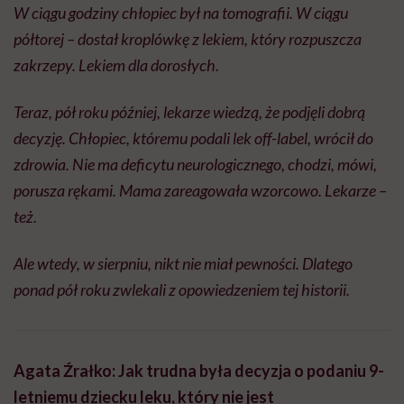
Ale wtedy, w sierpniu, nikt nie miał pewności. Dlatego
ponad pół roku zwlekali z opowiedzeniem tej historii.
Agata Źrałko: Jak trudna była decyzja o podaniu 9-
letniemu dziecku leku, który nie jest
zarejestrowany dla dzieci?
Anita Siewko:
Bardzo trudna, bo jako lekarze
obawiamy się powikłań. Czasu było mało, ponieważ
okno czasowe
dla podjęcia decyzji co do leczenia
trombolitycznego, czyli dożylnego leczenia mającego
na celu rozpuszczenie potencjalnej skrzepliny
blokującej przepływ krwi do mózgu, wynosi tylko 4,5
godziny.