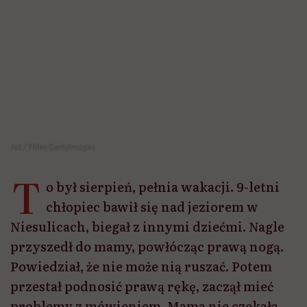
T
o był sierpień, pełnia wakacji. 9-letni
chłopiec bawił się nad jeziorem w
Niesulicach, biegał z innymi dziećmi. Nagle
przyszedł do mamy, powłócząc prawą nogą.
Powiedział, że nie może nią ruszać. Potem
przestał podnosić prawą rękę, zaczął mieć
problemy z mówieniem. Mama nie czekała.
Wsiadła z synem do samochodu i pojechała
do Szpitala Uniwersyteckiego im. Karola
Marcinkowskiego w Zielonej Górze.
Udostępnij
Przeczytasz w 9 min