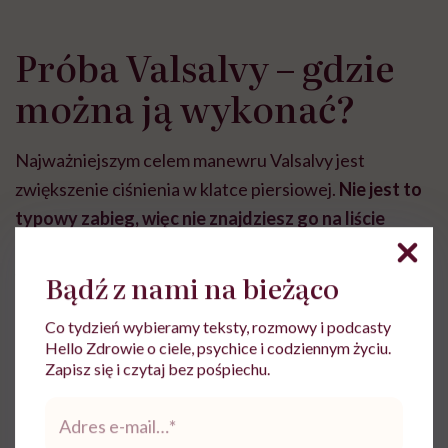
Próba Valsalvy – gdzie
można ją wykonać?
Najważniejszym celem manewru Valsalvy jest
zwiększenie ciśnienia w klatce piersiowej.
Nie jest to
typowy zabieg, więc nie znajdziesz go na liście
usług medycznych
. Możesz samodzielnie wykonać go
w domu lub w gabinecie kardiologa pod kontrolą
Bądź z nami na bieżąco
lekarza.
Co tydzień wybieramy teksty, rozmowy i podcasty
Hello Zdrowie o ciele, psychice i codziennym życiu.
Nie ma konieczności zdobywania skierowania na
Zapisz się i czytaj bez pośpiechu.
próbę Valsalvy ani ponoszenia dodatkowych kosztów.
Adres
Poza opłatą za wizytę u lekarza – jeżeli leczysz się
e-
mail
*
prywatnie.