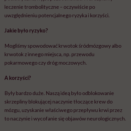
A korzyści?
Były bardzo duże. Naszą ideą było odblokowanie
skrzepliny blokującej naczynie tłoczące krew do
mózgu, uzyskanie właściwego przepływu krwi przez
to naczynie i wycofanie się objawów neurologicznych.
Dlaczego więc zapadła taka decyzja?
Przeanalizowaliśmy dokładnie sytuację medyczną
małego pacjenta, zrobiliśmy wywiad chorobowy.
Chłopiec był bez obciążeń, które mogłyby zwiększyć
ryzyko powikłań krwotocznych.
POLECAMY
Polscy lekarze operowali 2-latka