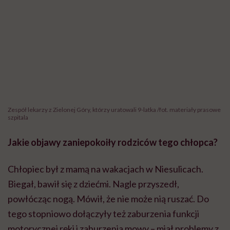
Jakie objawy zaniepokoiły rodziców tego chłopca?
Chłopiec był z mamą na wakacjach w Niesulicach.
Biegał, bawił się z dziećmi. Nagle przyszedł,
powłócząc nogą. Mówił, że nie może nią ruszać. Do
tego stopniowo dołączyły też zaburzenia funkcji
motorycznej ręki i zaburzenia mowy – miał problemy z
uniesieniem ręki i nogi, bardzo źle mówił.
Czyli dokładnie takie same objawy, które
obserwuje się u dorosłych.
Tak, mama była bardzo czujna. Nie zlekceważyła
objawów, od razu zaczęła szukać pomocy lekarskiej.
Bardzo dobra reakcja!