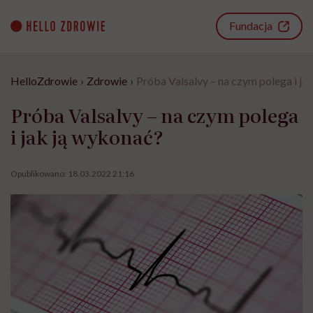
Go
to
Fundacja
content
HelloZdrowie
›
Zdrowie
›
Próba Valsalvy – na czym polega i ja
Próba Valsalvy – na czym polega
i jak ją wykonać?
Opublikowano:
18.03.2022 21:16