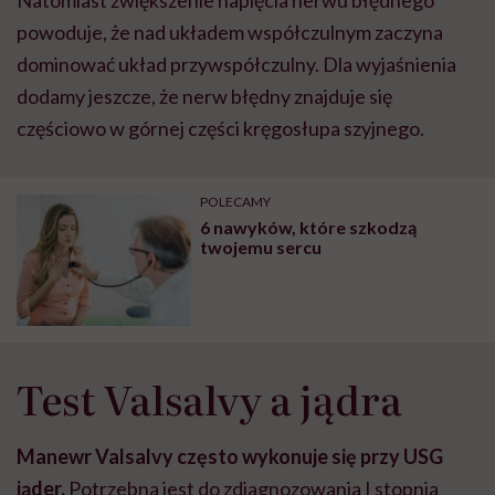
powoduje, że nad układem współczulnym zaczyna
dominować układ przywspółczulny. Dla wyjaśnienia
dodamy jeszcze, że nerw błędny znajduje się
częściowo w górnej części kręgosłupa szyjnego.
POLECAMY
6 nawyków, które szkodzą
twojemu sercu
Test Valsalvy a jądra
Manewr Valsalvy często wykonuje się przy USG
jąder.
Potrzebna jest do zdiagnozowania I stopnia