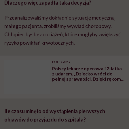
z udarem. „Dziecko wróci do
pełnej sprawności. Dzięki rękom
całego zespołu terapeutycznego i
za Twoje, i moje składki”
Ile czasu minęło od wystąpienia pierwszych
objawów do przyjazdu do szpitala?
Dziecko trafiło na badania w pierwszej godzinie od
wystąpienia objawów.
A do podania leku?
Około półtorej godziny.
Złote okno czasowe zostało zachowane.