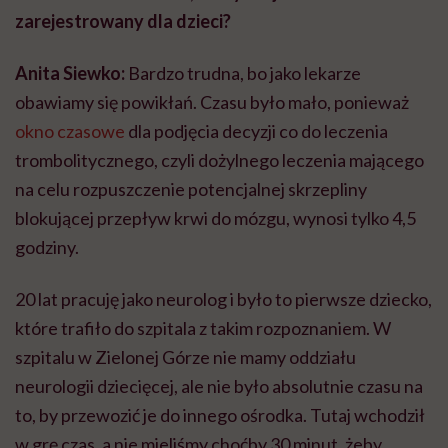
20 lat pracuję jako neurolog i było to pierwsze dziecko,
które trafiło do szpitala z takim rozpoznaniem. W
szpitalu w Zielonej Górze nie mamy oddziału
neurologii dziecięcej, ale nie było absolutnie czasu na
to, by przewozić je do innego ośrodka. Tutaj wchodził
w grę czas, a nie mieliśmy choćby 30 minut, żeby
zawieźć malucha do szpitala w Nowej Soli, gdzie
funkcjonuje najbliższa neurologia dziecięca.
Musieliśmy podjąć tę decyzję sami, jako zespół.
Kto wchodził w skład konsylium lekarskiego?
Lekarz specjalista medycyny ratunkowej pełniący
wtedy dyżur na oddziale ratunkowym, ja jako neurolog
dorosłych, rezydent w trakcie specyfikacji z oddziału