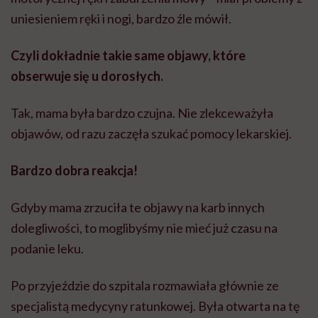
Gdyby mama zrzuciła te objawy na karb innych
dolegliwości, to moglibyśmy nie mieć już czasu na
podanie leku.
Po przyjeździe do szpitala rozmawiała głównie ze
specjalistą medycyny ratunkowej. Była otwarta na tę
metodę leczenia, poinformowana o efektach tej
terapii, również tych niekorzystnych i podpisała
zgodę. Przez cały czas była też przy chłopcu.
Jakie są rokowania? Czy chłopiec może wrócić do
pełnej sprawności?
Jak najbardziej. Nie chcę wypowiadać się w imieniu
lekarzy, którzy prowadzą obecnie to dziecko, ale