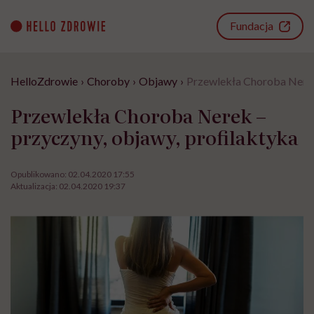
Go
to
Fundacja
content
HelloZdrowie
›
Choroby
›
Objawy
›
Przewlekła Choroba Nerek 
Przewlekła Choroba Nerek –
przyczyny, objawy, profilaktyka
Opublikowano:
02.04.2020 17:55
Aktualizacja:
02.04.2020 19:37