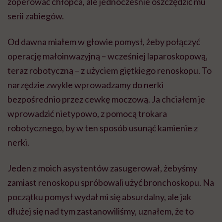
zoperować chłopca, ale jednocześnie oszczędzić mu
serii zabiegów.
Od dawna miałem w głowie pomysł, żeby połączyć
operację małoinwazyjną – wcześniej laparoskopową,
teraz robotyczną – z użyciem giętkiego renoskopu. To
narzędzie zwykle wprowadzamy do nerki
bezpośrednio przez cewkę moczową. Ja chciałem je
wprowadzić nietypowo, z pomocą trokara
robotycznego, by w ten sposób usunąć kamienie z
nerki.
Jeden z moich asystentów zasugerował, żebyśmy
zamiast renoskopu spróbowali użyć bronchoskopu. Na
początku pomysł wydał mi się absurdalny, ale jak
dłużej się nad tym zastanowiliśmy, uznałem, że to