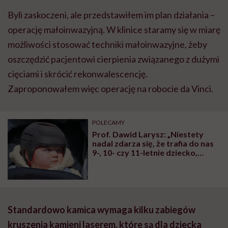
Byli zaskoczeni, ale przedstawiłem im plan działania –
operację małoinwazyjną. W klinice staramy się w miarę
możliwości stosować techniki małoinwazyjne, żeby
oszczędzić pacjentowi cierpienia związanego z dużymi
cięciami i skrócić rekonwalescencję.
Zaproponowałem więc operację na robocie da Vinci.
POLECAMY
Prof. Dawid Larysz: „Niestety
nadal zdarza się, że trafia do nas
9-, 10- czy 11-letnie dziecko,
które ma na przykład dwa lata
odroczenia szkolnego, a dopiero
teraz ktoś zwrócił uwagę na
nieprawidłowy kształt jego
głowy”
Standardowo kamica wymaga kilku zabiegów
kruszenia kamieni laserem, które są dla dziecka