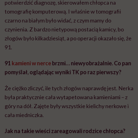
potwierdzić diagnozę, skierowałem chłopca na
tomografię komputerową. I właśnie w tomografii
czarno na białym było widać, z czym mamy do
czynienia. Z bardzo nietypową postacią kamicy, bo
złogów było kilkadziesiąt, a po operacji okazało się, że
91.
91
kamieni w nerce
brzmi… niewyobrażalnie. Co pan
pomyślał, oglądając wyniki TK po raz pierwszy?
Że ciężko zliczyć, ile tych złogów naprawdę jest. Nerka
była praktycznie cała wytapetowana kamieniami – z
góry na dół. Zajęte były wszystkie kielichy nerkowe i
cała miedniczka.
Jak na takie wieści zareagowali rodzice chłopca?