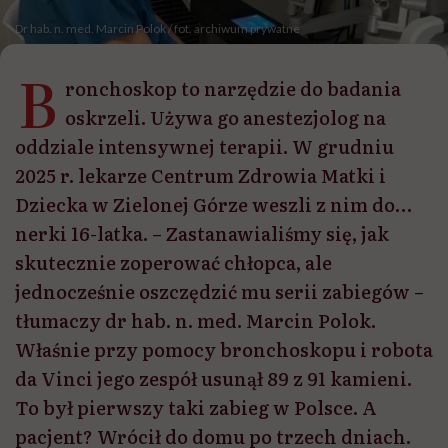
Dr hab. n. med. Marcin Polok / fot. archiwum prywatne
B
ronchoskop to narzędzie do badania
oskrzeli. Używa go anestezjolog na
oddziale intensywnej terapii. W grudniu
2025 r. lekarze Centrum Zdrowia Matki i
Dziecka w Zielonej Górze weszli z nim do…
nerki 16-latka. – Zastanawialiśmy się, jak
skutecznie zoperować chłopca, ale
jednocześnie oszczędzić mu serii zabiegów –
tłumaczy dr hab. n. med. Marcin Polok.
Właśnie przy pomocy bronchoskopu i robota
da Vinci jego zespół usunął 89 z 91 kamieni.
To był pierwszy taki zabieg w Polsce. A
pacjent? Wrócił do domu po trzech dniach.