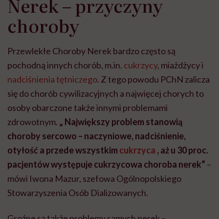
Nerek – przyczyny
choroby
Przewlekłe Choroby Nerek bardzo często są
pochodną innych chorób, m.in.
cukrzycy
, miażdżycy i
nadciśnienia tętniczego
. Z tego powodu PChN zalicza
się do chorób cywilizacyjnych a najwięcej chorych to
osoby obarczone także innymi problemami
zdrowotnym.
„ Największy problem stanowią
choroby sercowo – naczyniowe, nadciśnienie,
otyłość a przede wszystkim
cukrzyca
, aż u 30 proc.
pacjentów występuje cukrzycowa choroba nerek”
–
mówi Iwona Mazur, szefowa Ogólnopolskiego
Stowarzyszenia Osób Dializowanych.
Groźne są także problemy samych nerek –