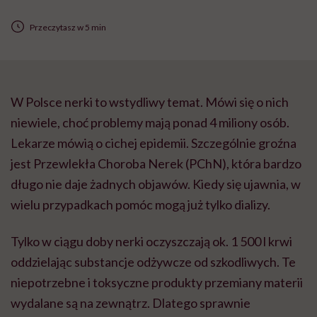
Przeczytasz w 5 min
W Polsce nerki to wstydliwy temat. Mówi się o nich
niewiele, choć problemy mają ponad 4 miliony osób.
Lekarze mówią o cichej epidemii. Szczególnie groźna
jest Przewlekła Choroba Nerek (PChN), która bardzo
długo nie daje żadnych objawów. Kiedy się ujawnia, w
wielu przypadkach pomóc mogą już tylko dializy.
Tylko w ciągu doby nerki oczyszczają ok. 1 500 l krwi
oddzielając substancje odżywcze od szkodliwych. Te
niepotrzebne i toksyczne produkty przemiany materii
wydalane są na zewnątrz. Dlatego sprawnie