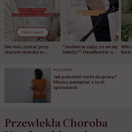
Zobacz więcej
Nie móc zostać przy
"Jestem w ciąży, co mi się
Wkró
chorym dziecku w
należy?". Headhunter o
Inst
szpitalu to tortura.
zmianie pokoleniowej u
atak
"Przeszkadzać w tym
kobiet w ciąży na rynku
wars
może chyba tylko
pracy
eksp
POLECAMY
głupota i brak
Jak pobudzić nerki do pracy?
wyobraźni"
Musisz pamiętać o tych
sposobach
Przewlekła Choroba