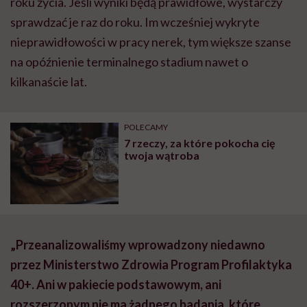
roku życia. Jeśli wyniki będą prawidłowe, wystarczy
sprawdzać je raz do roku. Im wcześniej wykryte
nieprawidłowości w pracy nerek, tym większe szanse
na opóźnienie terminalnego stadium nawet o
kilkanaście lat.
POLECAMY
7 rzeczy, za które pokocha cię
twoja wątroba
„Przeanalizowaliśmy wprowadzony niedawno
przez Ministerstwo Zdrowia Program Profilaktyka
40+. Ani w pakiecie podstawowym, ani
rozszerzonym nie ma żadnego badania, które