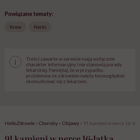
Powiązane tematy:
Krew
Nerki
Treści zawarte w serwisie mają wyłącznie
i
charakter informacyjny i nie stanowią porady
lekarskiej. Pamiętaj, że w przypadku
problemów ze zdrowiem należy bezwzględnie
skonsultować się z lekarzem.
HelloZdrowie
›
Choroby
›
Objawy
›
91 kamieni w nerce 16-latk
91 kamieni w nerce 16-latka.