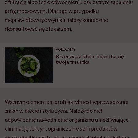
z filtracją albo też o odwodnieniu czy ostrym zapaleniu
dróg moczowych. Dlatego w przypadku
nieprawidłowego wyniku należy koniecznie
skonsultować się z lekarzem.
POLECAMY
8 rzeczy, za które pokocha cię
twoja trzustka
Ważnym elementem profilaktyki jest wprowadzenie
zmian w diecie i stylu życia. Należy do nich
odpowiednie nawodnienie organizmu umożliwiające
eliminację toksyn, ograniczenie soli i produktów
wysokobiałkowych, ograniczenie alkoholu i nikotyny,