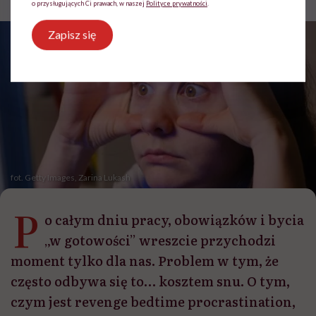
o przysługujących Ci prawach, w naszej
Polityce prywatności
.
Zapisz się
fot. Getty Images, Zarina Lukash
P
o całym dniu pracy, obowiązków i bycia
„w gotowości” wreszcie przychodzi
moment tylko dla nas. Problem w tym, że
często odbywa się to… kosztem snu. O tym,
czym jest revenge bedtime procrastination,