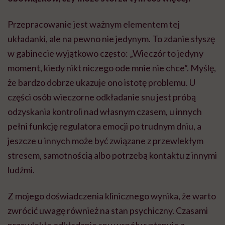
Przepracowanie jest ważnym elementem tej
układanki, ale na pewno nie jedynym. To zdanie słyszę
w gabinecie wyjątkowo często: „Wieczór to jedyny
moment, kiedy nikt niczego ode mnie nie chce”. Myślę,
że bardzo dobrze ukazuje ono istotę problemu. U
części osób wieczorne odkładanie snu jest próbą
odzyskania kontroli nad własnym czasem, u innych
pełni funkcję regulatora emocji po trudnym dniu, a
jeszcze u innych może być związane z przewlekłym
stresem, samotnością albo potrzebą kontaktu z innymi
ludźmi.
Z mojego doświadczenia klinicznego wynika, że warto
zwrócić uwagę również na stan psychiczny. Czasami
przewlekłe odkładanie snu współwystępuje z