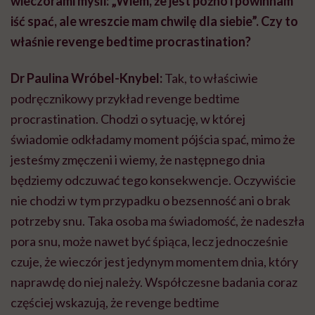
wieczorami myśli: „Wiem, że jest późno i powinnam
iść spać, ale wreszcie mam chwilę dla siebie”. Czy to
właśnie revenge bedtime procrastination?
Dr Paulina Wróbel-Knybel:
Tak, to właściwie
podręcznikowy przykład revenge bedtime
procrastination. Chodzi o sytuację, w której
świadomie odkładamy moment pójścia spać, mimo że
jesteśmy zmęczeni i wiemy, że następnego dnia
będziemy odczuwać tego konsekwencje. Oczywiście
nie chodzi w tym przypadku o bezsenność ani o brak
potrzeby snu. Taka osoba ma świadomość, że nadeszła
pora snu, może nawet być śpiąca, lecz jednocześnie
czuje, że wieczór jest jedynym momentem dnia, który
naprawdę do niej należy. Współczesne badania coraz
częściej wskazują, że revenge bedtime