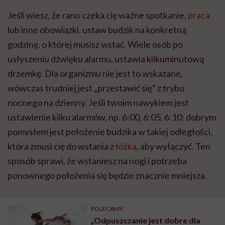
wyobraźni"
Jeśli wiesz, że rano czeka cię ważne spotkanie,
praca
lub inne obowiązki, ustaw budzik na konkretną
godzinę, o której musisz wstać. Wiele osób po
usłyszeniu dźwięku alarmu, ustawia kilkuminutową
drzemkę. Dla organizmu nie jest to wskazane,
wówczas trudniej jest „przestawić się” z trybu
nocnego na dzienny. Jeśli twoim nawykiem jest
ustawienie kilku alarmów, np. 6:00, 6:05, 6:10; dobrym
pomysłem jest położenie budzika w takiej odległości,
która zmusi cię do wstania z
łóżka
, aby wyłączyć. Ten
sposób sprawi, że wstaniesz na nogi i potrzeba
ponownego położenia się będzie znacznie mniejsza.
POLECAMY
„Odpuszczanie jest dobre dla