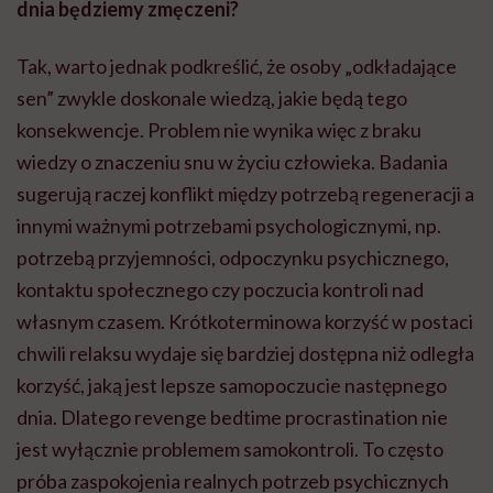
dnia będziemy zmęczeni?
Tak, warto jednak podkreślić, że osoby „odkładające
sen” zwykle doskonale wiedzą, jakie będą tego
konsekwencje. Problem nie wynika więc z braku
wiedzy o znaczeniu snu w życiu człowieka. Badania
sugerują raczej konflikt między potrzebą regeneracji a
innymi ważnymi potrzebami psychologicznymi, np.
potrzebą przyjemności, odpoczynku psychicznego,
kontaktu społecznego czy poczucia kontroli nad
własnym czasem. Krótkoterminowa korzyść w postaci
chwili relaksu wydaje się bardziej dostępna niż odległa
korzyść, jaką jest lepsze samopoczucie następnego
dnia. Dlatego revenge bedtime procrastination nie
jest wyłącznie problemem samokontroli. To często
próba zaspokojenia realnych potrzeb psychicznych