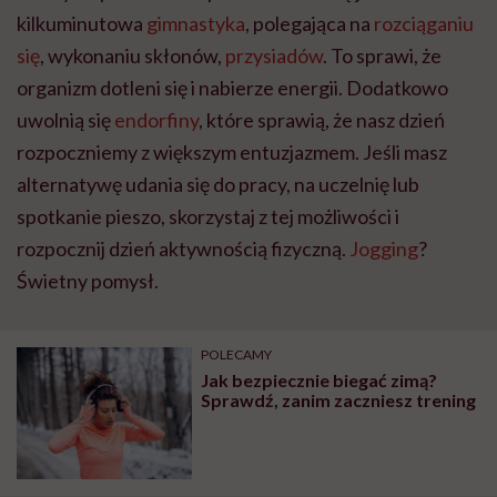
kilkuminutowa
gimnastyka
, polegająca na
rozciąganiu
się
, wykonaniu skłonów,
przysiadów
. To sprawi, że
organizm dotleni się i nabierze energii. Dodatkowo
uwolnią się
endorfiny
, które sprawią, że nasz dzień
rozpoczniemy z większym entuzjazmem. Jeśli masz
alternatywę udania się do pracy, na uczelnię lub
spotkanie pieszo, skorzystaj z tej możliwości i
rozpocznij dzień aktywnością fizyczną.
Jogging
?
Świetny pomysł.
POLECAMY
Jak bezpiecznie biegać zimą?
Sprawdź, zanim zaczniesz trening