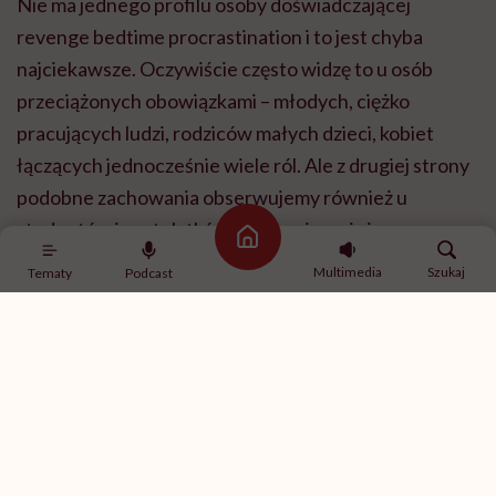
Nie ma jednego profilu osoby doświadczającej
revenge bedtime procrastination i to jest chyba
najciekawsze. Oczywiście często widzę to u osób
przeciążonych obowiązkami – młodych, ciężko
pracujących ludzi, rodziców małych dzieci, kobiet
łączących jednocześnie wiele ról. Ale z drugiej strony
podobne zachowania obserwujemy również u
studentów i nastolatków, którzy nie mają jeszcze
Strona główna
takiej liczby obowiązków jak dorośli. Pokazuje to, że
Multimedia
Szukaj
Tematy
Podcast
nie możemy tłumaczyć tego zjawiska wyłącznie
przepracowaniem. U młodzieży istotniejszą rolę
często odgrywa FOMO, czyli lęk przed tym, że coś ich
ominie, potrzeba pozostawania w kontakcie z
rówieśnikami, media społecznościowe czy po prostu
trudność z odłączeniem się od cyfrowego świata. Stąd
u jednej osoby będzie to próba odzyskania czasu dla