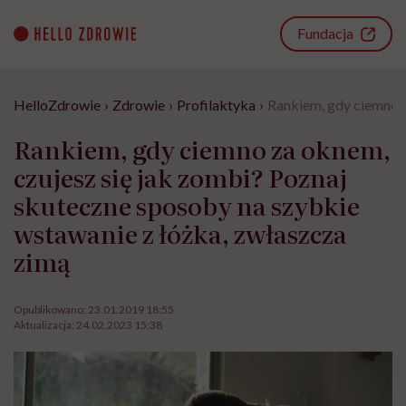
Go
to
Fundacja
content
HelloZdrowie
›
Zdrowie
›
Profilaktyka
›
Rankiem, gdy ciemno z
Rankiem, gdy ciemno za oknem,
czujesz się jak zombi? Poznaj
skuteczne sposoby na szybkie
wstawanie z łóżka, zwłaszcza
zimą
Opublikowano:
23.01.2019 18:55
Aktualizacja:
24.02.2023 15:38