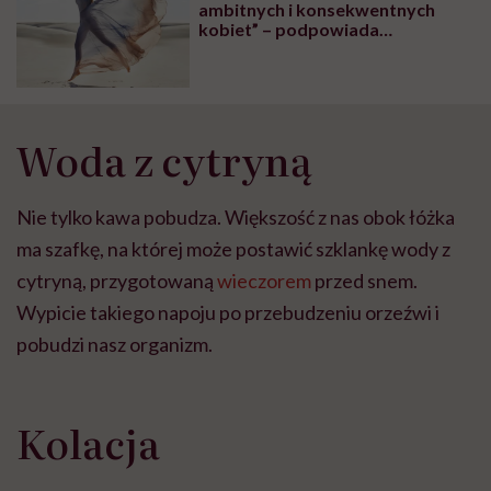
ambitnych i konsekwentnych
kobiet” – podpowiada
psycholożka Anita Kruszewska
Woda z cytryną
Nie tylko kawa pobudza. Większość z nas obok łóżka
ma szafkę, na której może postawić szklankę wody z
cytryną, przygotowaną
wieczorem
przed snem.
Wypicie takiego napoju po przebudzeniu orzeźwi i
pobudzi nasz organizm.
Kolacja