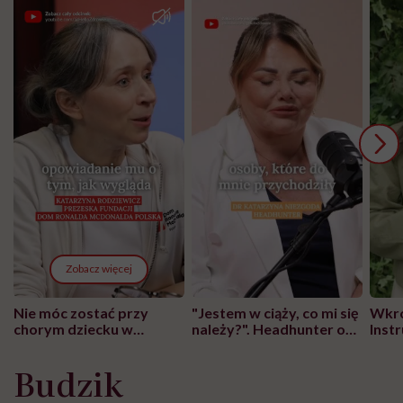
Zobacz więcej
Nie móc zostać przy
"Jestem w ciąży, co mi się
Wkró
chorym dziecku w
należy?". Headhunter o
Inst
szpitalu to tortura.
zmianie pokoleniowej u
atak
"Przeszkadzać w tym
kobiet w ciąży na rynku
wars
Budzik
może chyba tylko
pracy
eksp
głupota i brak