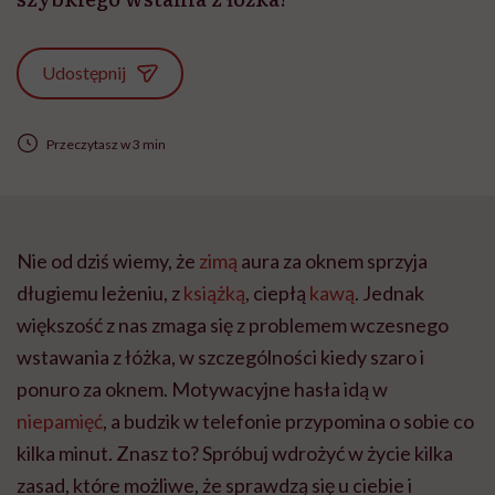
Udostępnij
Przeczytasz w 3 min
Nie od dziś wiemy, że
zimą
aura za oknem sprzyja
długiemu leżeniu, z
książką
, ciepłą
kawą
. Jednak
większość z nas zmaga się z problemem wczesnego
wstawania z łóżka, w szczególności kiedy szaro i
ponuro za oknem. Motywacyjne hasła idą w
niepamięć
, a budzik w telefonie przypomina o sobie co
kilka minut. Znasz to? Spróbuj wdrożyć w życie kilka
zasad, które możliwe, że sprawdzą się u ciebie i