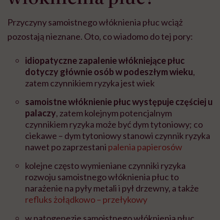
Przyczyny samoistnego włóknienia płuc wciąż
pozostają nieznane. Oto, co wiadomo do tej pory:
idiopatyczne zapalenie włókniejące płuc
dotyczy głównie osób w podeszłym wieku
,
zatem czynnikiem ryzyka jest wiek
samoistne włóknienie płuc występuje częściej u
palaczy
, zatem kolejnym potencjalnym
czynnikiem ryzyka może być dym tytoniowy; co
ciekawe – dym tytoniowy stanowi czynnik ryzyka
nawet po zaprzestani
palenia papierosów
kolejne często wymieniane czynniki ryzyka
rozwoju samoistnego włóknienia płuc to
narażenie na pyły metali i pył drzewny, a także
refluks żołądkowo – przełykowy
w patogenezie samoistnego włóknienia płuc