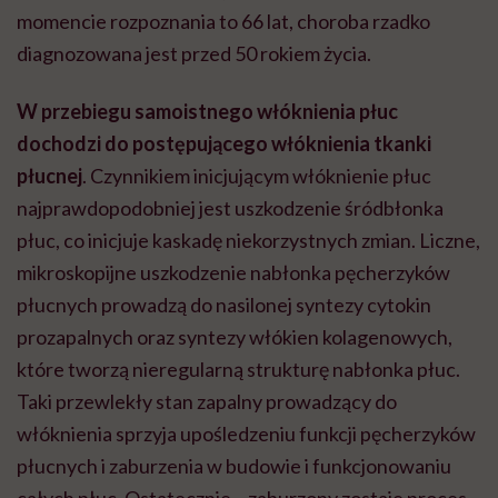
momencie rozpoznania to 66 lat, choroba rzadko
diagnozowana jest przed 50 rokiem życia.
W przebiegu samoistnego włóknienia płuc
dochodzi do postępującego włóknienia tkanki
płucnej
. Czynnikiem inicjującym włóknienie płuc
najprawdopodobniej jest uszkodzenie śródbłonka
płuc, co inicjuje kaskadę niekorzystnych zmian. Liczne,
mikroskopijne uszkodzenie nabłonka pęcherzyków
płucnych prowadzą do nasilonej syntezy cytokin
prozapalnych oraz syntezy włókien kolagenowych,
które tworzą nieregularną strukturę nabłonka płuc.
Taki przewlekły stan zapalny prowadzący do
włóknienia sprzyja upośledzeniu funkcji pęcherzyków
płucnych i zaburzenia w budowie i funkcjonowaniu