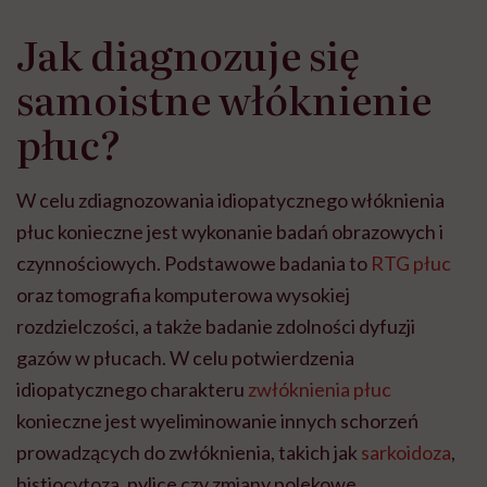
Jak diagnozuje się
samoistne włóknienie
płuc?
W celu zdiagnozowania idiopatycznego włóknienia
płuc konieczne jest wykonanie badań obrazowych i
czynnościowych. Podstawowe badania to
RTG płuc
oraz tomografia komputerowa wysokiej
rozdzielczości, a także badanie zdolności dyfuzji
gazów w płucach. W celu potwierdzenia
idiopatycznego charakteru
zwłóknienia płuc
konieczne jest wyeliminowanie innych schorzeń
prowadzących do zwłóknienia, takich jak
sarkoidoza
,
histiocytoza, pylice czy zmiany polekowe.