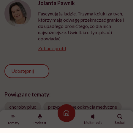
Jolanta Pawnik
Fascynują ją ludzie. Trzyma kciuki za tych,
którzy mają odwagę przekraczać granice i
do upadłego bronić tego, co dla nich
najważniejsze. Uwielbia o tym pisać i
opowiadać
Zobacz profil
Udostępnij
Powiązane tematy:
choroby płuc
przypadkowe odkrycia medyczne
Strona główna
Serce
zapalenie płuc
Multimedia
Szukaj
Tematy
Podcast