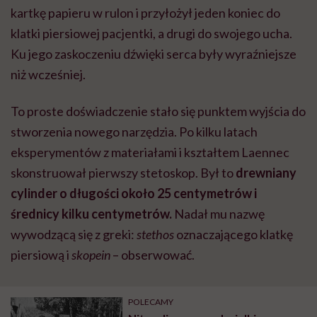
kartkę papieru w rulon i przyłożył jeden koniec do
klatki piersiowej pacjentki, a drugi do swojego ucha.
Ku jego zaskoczeniu dźwięki serca były wyraźniejsze
niż wcześniej.
To proste doświadczenie stało się punktem wyjścia do
stworzenia nowego narzędzia. Po kilku latach
eksperymentów z materiałami i kształtem Laennec
skonstruował pierwszy stetoskop. Był to
drewniany
cylinder o długości około 25 centymetrów i
średnicy kilku centymetrów.
Nadał mu nazwę
wywodzącą się z greki:
stethos
oznaczającego klatkę
piersiową i
skopein
– obserwować.
POLECAMY