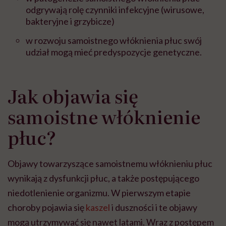
odgrywają rolę czynniki infekcyjne (wirusowe,
bakteryjne i grzybicze)
w rozwoju samoistnego włóknienia płuc swój
udział mogą mieć predyspozycje genetyczne.
Jak objawia się
samoistne włóknienie
płuc?
Objawy towarzyszące samoistnemu włóknieniu płuc
wynikają z dysfunkcji płuc, a także postępującego
niedotlenienie organizmu. W pierwszym etapie
choroby pojawia się
kaszel
i duszności i te objawy
mogą utrzymywać się nawet latami. Wraz z postępem