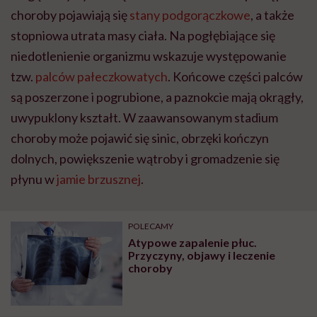
choroby pojawiają się
stany podgorączkowe
, a także
stopniowa utrata masy ciała. Na pogłębiające się
niedotlenienie organizmu wskazuje występowanie
tzw.
palców pałeczkowatych
. Końcowe części palców
są poszerzone i pogrubione, a paznokcie mają okrągły,
uwypuklony kształt. W zaawansowanym stadium
choroby może pojawić się sinic, obrzęki kończyn
dolnych, powiększenie wątroby i gromadzenie się
płynu w
jamie brzusznej
.
POLECAMY
Atypowe zapalenie płuc.
Przyczyny, objawy i leczenie
choroby