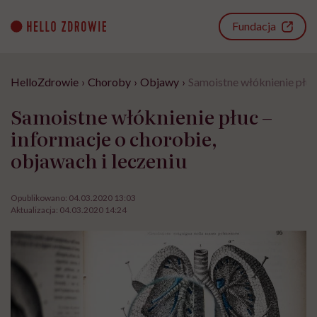
Go
to
Fundacja
content
HelloZdrowie
›
Choroby
›
Objawy
›
Samoistne włóknienie płuc 
Samoistne włóknienie płuc –
informacje o chorobie,
objawach i leczeniu
Opublikowano:
04.03.2020 13:03
Aktualizacja:
04.03.2020 14:24