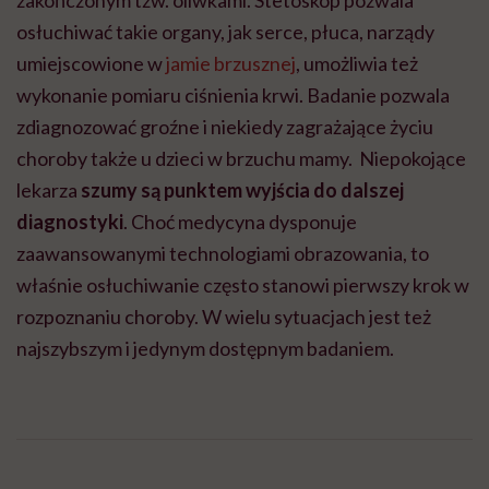
zakończonym tzw. oliwkami. Stetoskop pozwala
osłuchiwać takie organy, jak serce, płuca, narządy
umiejscowione w
jamie brzusznej
, umożliwia też
wykonanie pomiaru ciśnienia krwi. Badanie pozwala
zdiagnozować groźne i niekiedy zagrażające życiu
choroby także u dzieci w brzuchu mamy. Niepokojące
lekarza
szumy są punktem wyjścia do dalszej
diagnostyki
. Choć medycyna dysponuje
zaawansowanymi technologiami obrazowania, to
właśnie osłuchiwanie często stanowi pierwszy krok w
rozpoznaniu choroby. W wielu sytuacjach jest też
najszybszym i jedynym dostępnym badaniem.