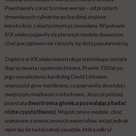
Powstawały coraz to nowe wersje – od prostych
drewnianych cylindrów po bardziej złożone
konstrukcje z elastycznymi przewodami. W połowie
XIX wieku pojawiły się pierwsze modele dwuuszne,
choć początkowo nie cieszyły się dużą popularnością.
Dopiero w XX wieku konstrukcja stetoskopu została
dopracowana i upowszechniona. Prawie 150 lat po
jego wynalezieniu kardiolog David Littmann
wyposażył go w membranę, co poprawiło akustykę i
zwiększyło możliwości osłuchowe. Jeszcze później
powstała
dwustronna głowica pozwalająca badać
różne częstotliwości
. Współczesne modele, choć
wykonane z nowoczesnych materiałów, wciąż jednak
opierają się na tej samej zasadzie, którą odkrył