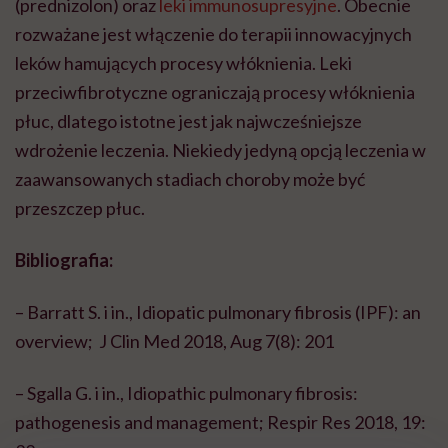
(prednizolon) oraz
leki immunosupresyjne
. Obecnie
rozważane jest włączenie do terapii innowacyjnych
leków hamujących procesy włóknienia. Leki
przeciwfibrotyczne ograniczają procesy włóknienia
płuc, dlatego istotne jest jak najwcześniejsze
wdrożenie leczenia. Niekiedy jedyną opcją leczenia w
zaawansowanych stadiach choroby może być
przeszczep płuc.
Bibliografia:
– Barratt S. i in., Idiopatic pulmonary fibrosis (IPF): an
overview; J Clin Med 2018, Aug 7(8): 201
– Sgalla G. i in., Idiopathic pulmonary fibrosis:
pathogenesis and management; Respir Res 2018, 19: