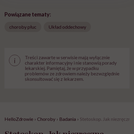
Powiązane tematy:
choroby płuc
Układ oddechowy
Treści zawarte w serwisie mają wyłącznie
i
charakter informacyjny i nie stanowią porady
lekarskiej. Pamiętaj, że w przypadku
problemów ze zdrowiem należy bezwzględnie
skonsultować się z lekarzem.
HelloZdrowie
›
Choroby
›
Badania
›
Stetoskop. Jak niezręczna
Stetoskop. Jak niezręczna