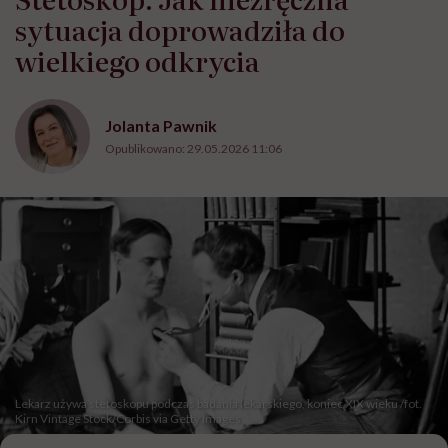
sytuacja doprowadziła do
wielkiego odkrycia
Jolanta Pawnik
Opublikowano:
29.05.2026 11:06
Lekarz używa stetoskopu podczas badania lekarskiego, koniec XIX wieku /fot.
Kirn Vintage Stock/Corbis via Getty Images