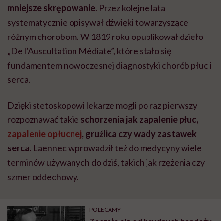
mniejsze skrępowanie
. Przez kolejne lata
systematycznie opisywał dźwięki towarzyszące
różnym chorobom. W 1819 roku opublikował dzieło
„De l’Auscultation Médiate”, które stało się
fundamentem nowoczesnej diagnostyki chorób płuc i
serca.
Dzięki stetoskopowi lekarze mogli po raz pierwszy
rozpoznawać takie
schorzenia jak zapalenie płuc,
zapalenie opłucnej
, gruźlica czy wady zastawek
serca
. Laennec wprowadził też do medycyny wiele
terminów używanych do dziś, takich jak rzężenia czy
szmer oddechowy.
POLECAMY
Zaczęło się od brudnych bandaży.