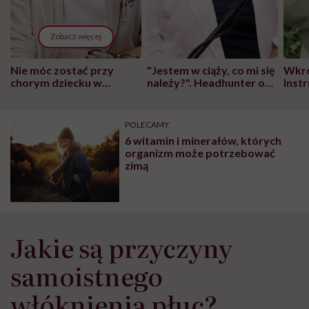
Zobacz więcej
Nie móc zostać przy
"Jestem w ciąży, co mi się
Wkró
chorym dziecku w
należy?". Headhunter o
Inst
szpitalu to tortura.
zmianie pokoleniowej u
atak
"Przeszkadzać w tym
kobiet w ciąży na rynku
wars
może chyba tylko
pracy
eksp
POLECAMY
głupota i brak
6 witamin i minerałów, których
wyobraźni"
organizm może potrzebować
zimą
Jakie są przyczyny
samoistnego
włóknienia płuc?