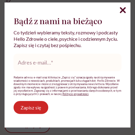
32
– Maher T., Strek M., Antifibrotic therapy for
Bądź z nami na bieżąco
idiopathic pulmonary fibrosis: time to treat; Respir
Co tydzień wybieramy teksty, rozmowy i podcasty
Res. 2019; 20: 205.
Hello Zdrowie o ciele, psychice i codziennym życiu.
Zapisz się i czytaj bez pośpiechu.
Adres
e-
mail
*
Justyna Mazur
Podanie adresu e-mail oraz kliknięcie „Zapisz się” oznacza zgodę na otrzymywanie
wiadomości o nowościach, produktach, promocjach lub usługach dot. Hello Zdrowie. W
dowolnym momencie możesz zrezygnować z otrzymywania newslettera. Wycofanie
Diagnostka laboratoryjna z wykształcenia,
zgody nie ma wpływu na zgodność z prawem przetwarzania, którego dokonano przed
jej wycofaniem. Zapoznaj się z informacjami o przetwarzaniu danych osobowych, w tym
a z zawodu copywriterka medyczna.
o przysługujących Ci prawach, w naszej
Polityce prywatności
.
Zobacz profil
Zapisz się
Udostępnij