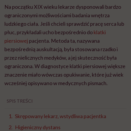
Na początku XIX wieku lekarze dysponowali bardzo
ograniczonymi możliwościami badania wnętrza
ludzkiego ciała. Jeśli chcieli sprawdzić pracę serca lub
płuc, przykładali ucho bezpośrednio do
klatki
piersiowej
pacjenta. Metoda ta, nazywana
bezpośrednią auskultacją, była stosowana rzadko i
przez nielicznych medyków, a jej skuteczność była
ograniczona. W diagnostyce klatki piersiowej większe
znaczenie miało wówczas opukiwanie, które już wiek
wcześniej opisywano w medycznych pismach.
SPIS TREŚCI
Skrępowany lekarz, wstydliwa pacjentka
Higieniczny dystans