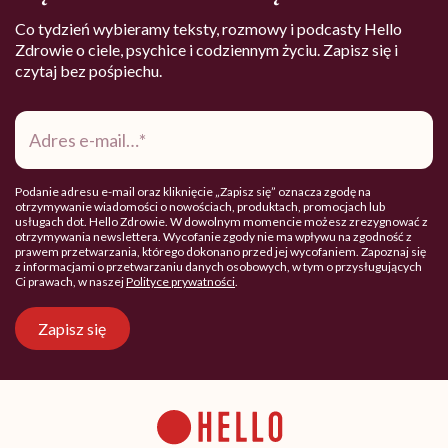
Co tydzień wybieramy teksty, rozmowy i podcasty Hello
Zdrowie o ciele, psychice i codziennym życiu. Zapisz się i
czytaj bez pośpiechu.
Adres
e-
mail
*
Podanie adresu e-mail oraz kliknięcie „Zapisz się” oznacza zgodę na
otrzymywanie wiadomości o nowościach, produktach, promocjach lub
usługach dot. Hello Zdrowie. W dowolnym momencie możesz zrezygnować z
otrzymywania newslettera. Wycofanie zgody nie ma wpływu na zgodność z
prawem przetwarzania, którego dokonano przed jej wycofaniem. Zapoznaj się
z informacjami o przetwarzaniu danych osobowych, w tym o przysługujących
Ci prawach, w naszej
Polityce prywatności
.
Zapisz się