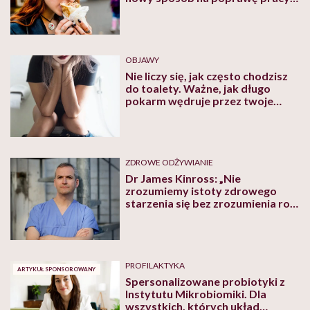
jelit
OBJAWY
Nie liczy się, jak często chodzisz
do toalety. Ważne, jak długo
pokarm wędruje przez twoje
jelita. Nowe badania zmieniają
spojrzenie na zdrowie
ZDROWE ODŻYWIANIE
Dr James Kinross: „Nie
zrozumiemy istoty zdrowego
starzenia się bez zrozumienia roli
mikrobiomu”
PROFILAKTYKA
ARTYKUŁ SPONSOROWANY
Spersonalizowane probiotyki z
Instytutu Mikrobiomiki. Dla
wszystkich, których układ