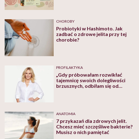
Ekstedta i Henrika Ennarta
CHOROBY
Probiotyki w Hashimoto. Jak
zadbać o zdrowe jelita przy tej
chorobie?
PROFILAKTYKA
„Gdy próbowałam rozwikłać
tajemnicę swoich dolegliwości
brzusznych, odbiłam się od
ściany”. Kasia Dziurska o SIBO
ANATOMIA
7 przykazań dla zdrowych jelit.
Chcesz mieć szczęśliwe bakterie?
Musisz o nich pamiętać