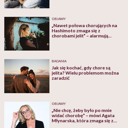
OBJAWY
„Nawet połowa chorujących na
Hashimoto zmaga się z
chorobami jelit” – alarmują
autorki „Ogarnij Hashimoto”
BADANIA
Jak się kochać, gdy chore są
jelita? Wielu problemom można
zaradzić
OBJAWY
„Nie chcę, żeby było po mnie
widać chorobę” – mówi Agata
Młynarska, która zmaga się z
chorobą Leśniowskiego-Crohna