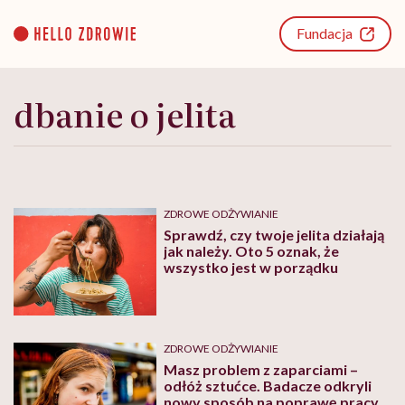
Go
to
Fundacja
content
dbanie o jelita
ZDROWE ODŻYWIANIE
Sprawdź, czy twoje jelita działają
jak należy. Oto 5 oznak, że
wszystko jest w porządku
ZDROWE ODŻYWIANIE
Masz problem z zaparciami –
odłóż sztućce. Badacze odkryli
nowy sposób na poprawę pracy