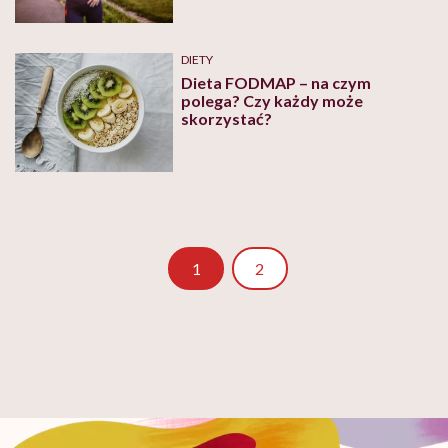
DIETY
Dieta FODMAP – na czym
polega? Czy każdy może
skorzystać?
Strona
1
2