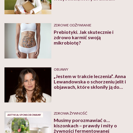
pokarmowy domaga się
równowagi. Przetestowałam!
ZDROWE ODŻYWIANIE
Prebiotyki. Jak skutecznie i
zdrowo karmić swoją
mikrobiotę?
OBJAWY
„Jestem w trakcie leczenia”. Anna
Lewandowska o schorzeniu jelit i
objawach, które skłoniły ją do
badań
ZDROWA ŻYWNOŚĆ
ARTYKUŁ SPONSOROWANY
Musimy porozmawiać o…
kiszonkach – prawdy i mity o
żywności fermentowanej