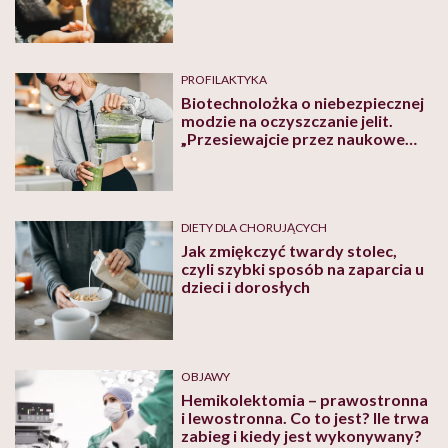
PROFILAKTYKA
Biotechnolożka o niebezpiecznej
modzie na oczyszczanie jelit.
„Przesiewajcie przez naukowe
sito tego typu internetowe
wymysły”
DIETY DLA CHORUJĄCYCH
Jak zmiękczyć twardy stolec,
czyli szybki sposób na zaparcia u
dzieci i dorosłych
OBJAWY
Hemikolektomia – prawostronna
i lewostronna. Co to jest? Ile trwa
zabieg i kiedy jest wykonywany?