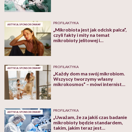
PROFILAKTYKA
ARTYKUŁ SPONSOROWANY
„Mikrobiota jest jak odcisk palca”,
czyli fakty i mity na temat
mikrobioty jelitowej i
probiotyków
PROFILAKTYKA
ARTYKUŁ SPONSOROWANY
„Każdy dom ma swój mikrobiom.
Wszyscy tworzymy własny
mikrokosmos” – mówi internistka
lek. Katarzyna Bukol-Krawczyk
PROFILAKTYKA
ARTYKUŁ SPONSOROWANY
„Uważam, że za jakiś czas badanie
mikrobioty będzie standardem,
takim, jakim teraz jest