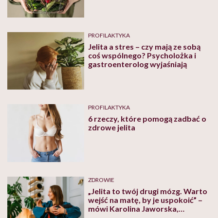
PROFILAKTYKA
Jelita a stres – czy mają ze sobą
coś wspólnego? Psycholożka i
gastroenterolog wyjaśniają
PROFILAKTYKA
6 rzeczy, które pomogą zadbać o
zdrowe jelita
ZDROWIE
„Jelita to twój drugi mózg. Warto
wejść na matę, by je uspokoić” –
mówi Karolina Jaworska,
nauczycielka jogi