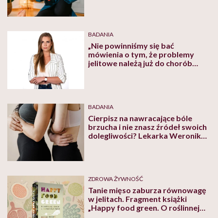
BADANIA
„Nie powinniśmy się bać
mówienia o tym, że problemy
jelitowe należą już do chorób
cywilizacyjnych” – mówi Roksana
Środa, dietetyk kliniczna
BADANIA
Cierpisz na nawracające bóle
brzucha i nie znasz źródeł swoich
dolegliwości? Lekarka Weronika
Błaszczyk wymienia możliwe
ścieżki diagnostyki
ZDROWA ŻYWNOŚĆ
Tanie mięso zaburza równowagę
w jelitach. Fragment książki
„Happy food green. O roślinnej
diecie i szczęśliwym życiu” Niklasa