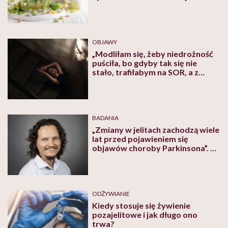
OBJAWY
„Modliłam się, żeby niedrożność
puściła, bo gdyby tak się nie
stało, trafiłabym na SOR, a z
niego szybko na stół operacyjny”
– opowiada Joanna cierpiąca na
chorobę Leśniowskiego-Crohna
BADANIA
„Zmiany w jelitach zachodzą wiele
lat przed pojawieniem się
objawów choroby Parkinsona”. O
badaniach nad wpływem
mikrobioty jelitowej na choroby
neurodegeneracyjne mówi prof.
Daniel Czyż
ODŻYWIANIE
Kiedy stosuje się żywienie
pozajelitowe i jak długo ono
trwa?