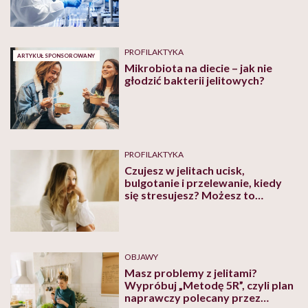
morfologia” – o przełomie w
rozumieniu relacji mikrobioty z
człowiekiem mówi Marcin
Dzioba, współtwórca Instytutu
Mikrobiomiki
PROFILAKTYKA
ARTYKUŁ SPONSOROWANY
Mikrobiota na diecie – jak nie
głodzić bakterii jelitowych?
PROFILAKTYKA
Czujesz w jelitach ucisk,
bulgotanie i przelewanie, kiedy
się stresujesz? Możesz to
złagodzić w prosty i szybki
sposób
OBJAWY
Masz problemy z jelitami?
Wypróbuj „Metodę 5R”, czyli plan
naprawczy polecany przez