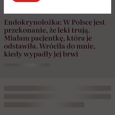
Endokrynolożka: W Polsce jest
przekonanie, że leki trują.
Miałam pacjentkę, która je
odstawiła. Wróciła do mnie,
kiedy wypadły jej brwi