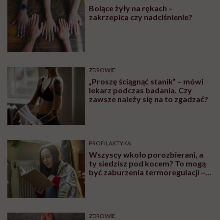
Bolące żyły na rękach –
zakrzepica czy nadciśnienie?
ZDROWIE
„Proszę ściągnąć stanik” – mówi
lekarz podczas badania. Czy
zawsze należy się na to zgadzać?
PROFILAKTYKA
Wszyscy wkoło porozbierani, a
ty siedzisz pod kocem? To mogą
być zaburzenia termoregulacji –
wynikające z choroby lub złych
nawyków
ZDROWIE