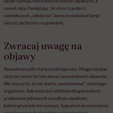
się do rozwoju nieswoistych chorób zapalnych, a
nawet raka. Pamiętając, że stres to jeden z
największych „zabójców”, lepiej zredukować bieg i
cieszyć się życiem na spokojnie.
Zwracaj uwagę na
objawy
Nowotwory jelit słyną z podstępności. Mogą rozwijać
się przez wiele lat i nie dawać zauważalnych objawów.
Nie znaczy to, że nie warto „monitorować” własnego
organizmu. Rak może być efektem długotrwałych
problemów jelitowych o podłożu zapalnym,
bakteryjnym lub wirusowym. Sygnałem do wzmożenia
uwagi powinny być problemy z trawieniem i