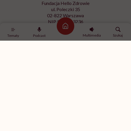
Fundacja Hello Zdrowie
ul. Poleczki 35
02-822 Warszawa
NIP 9512613236
Strona główna
Kontakt z redakcją
Multimedia
Szukaj
Tematy
Podcast
redakcja@hellozdrowie.pl
Dołącz do naszej społeczności
Właścicielem serwisu
HelloZdrowie
jest Fundacja należąca
do
USP Zdrowie sp. z o.o.
, które jest częścią
USP Group
.
Treści zawarte w serwisie HelloZdrowie mają charakter
informacyjno-edukacyjny. Jeśli potrzebujesz porady
odnośnie swojego stanu zdrowia, skonsultuj się z lekarzem
lub farmaceutą.
© 2012-2026 | HelloZdrowie