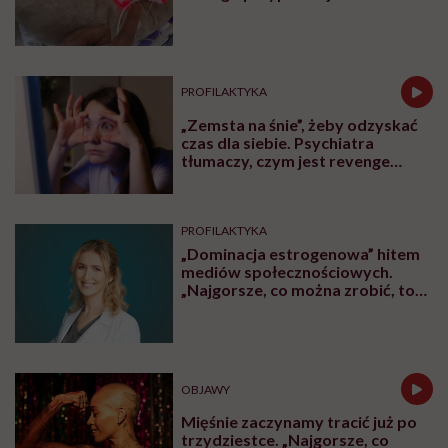
było
PROFILAKTYKA
„Zemsta na śnie”, żeby odzyskać
czas dla siebie. Psychiatra
tłumaczy, czym jest revenge
bedtime procrastination
PROFILAKTYKA
„Dominacja estrogenowa” hitem
mediów społecznościowych.
„Najgorsze, co można zrobić, to
leczyć modne hasło”
OBJAWY
Mięśnie zaczynamy tracić już po
trzydziestce. „Najgorsze, co