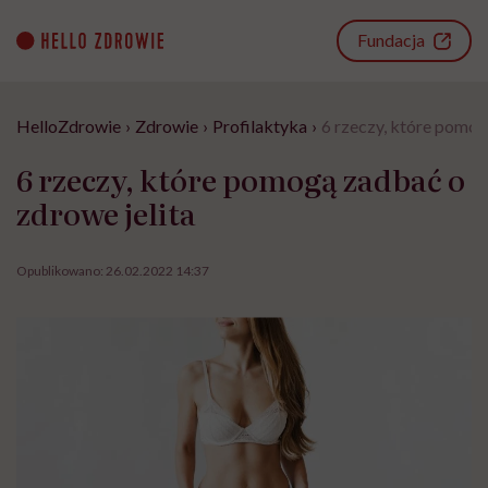
Go
to
Fundacja
content
HelloZdrowie
›
Zdrowie
›
Profilaktyka
›
6 rzeczy, które pomog
6 rzeczy, które pomogą zadbać o
zdrowe jelita
Opublikowano:
26.02.2022 14:37