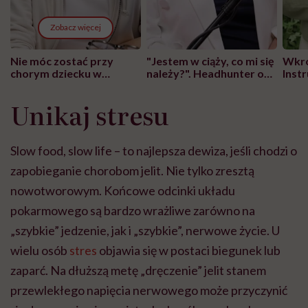
Zobacz więcej
Nie móc zostać przy
"Jestem w ciąży, co mi się
Wkró
chorym dziecku w
należy?". Headhunter o
Inst
szpitalu to tortura.
zmianie pokoleniowej u
atak
"Przeszkadzać w tym
kobiet w ciąży na rynku
wars
Unikaj stresu
może chyba tylko
pracy
eksp
głupota i brak
wyobraźni"
Slow food, slow life – to najlepsza dewiza, jeśli chodzi o
zapobieganie chorobom jelit. Nie tylko zresztą
nowotworowym. Końcowe odcinki układu
pokarmowego są bardzo wrażliwe zarówno na
„szybkie” jedzenie, jak i „szybkie”, nerwowe życie. U
wielu osób
stres
objawia się w postaci biegunek lub
zaparć. Na dłuższą metę „dręczenie” jelit stanem
przewlekłego napięcia nerwowego może przyczynić