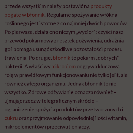
przede wszystkim należy postawić na
produkty
bogate w błonnik
. Regularne spożywanie włókna
roślinnego jest istotne z co najmniej dwóch powodów.
Po pierwsze, działa ono niczym „wycior”: czyści nasz
przewód pokarmowy z resztek pożywienia, udrażnia
go i pomaga usunąć szkodliwe pozostałości procesu
trawienia. Po drugie,
błonnik
to pokarm „dobrych”
bakterii. A właściwy
mikrobiom
odgrywa kluczową
rolę w prawidłowym funkcjonowaniu nie tylko jelit, ale
również całego organizmu. Jednak błonnik to nie
wszystko. Zdrowe odżywianie oznacza również –
ujmując rzecz w telegraficznym skrócie –
ograniczenie spożycia produktów przetworzonych i
cukru
oraz przyjmowanie odpowiedniej ilości witamin,
mikroelementów i przeciwutleniaczy.