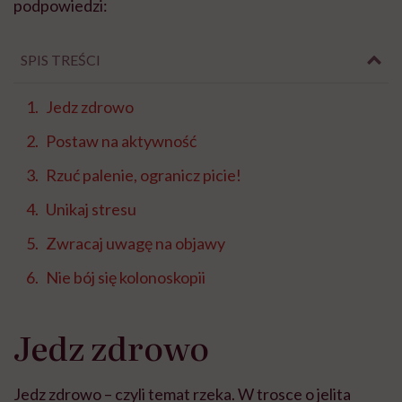
podpowiedzi:
SPIS TREŚCI
Jedz zdrowo
Postaw na aktywność
Rzuć palenie, ogranicz picie!
Unikaj stresu
Zwracaj uwagę na objawy
Nie bój się kolonoskopii
Jedz zdrowo
Jedz zdrowo – czyli temat rzeka. W trosce o jelita