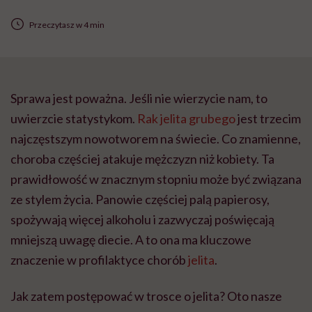
Przeczytasz w 4 min
Sprawa jest poważna. Jeśli nie wierzycie nam, to
uwierzcie statystykom.
Rak jelita grubego
jest trzecim
najczęstszym nowotworem na świecie. Co znamienne,
choroba częściej atakuje mężczyzn niż kobiety. Ta
prawidłowość w znacznym stopniu może być związana
ze stylem życia. Panowie częściej palą papierosy,
spożywają więcej alkoholu i zazwyczaj poświęcają
mniejszą uwagę diecie. A to ona ma kluczowe
znaczenie w profilaktyce chorób
jelita
.
Jak zatem postępować w trosce o jelita? Oto nasze