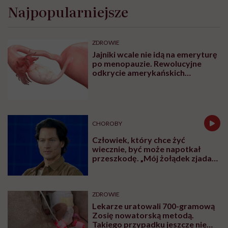
Najpopularniejsze
ZDROWIE
Jajniki wcale nie idą na emeryturę
po menopauzie. Rewolucyjne
odkrycie amerykańskich
naukowców
CHOROBY
Człowiek, który chce żyć
wiecznie, być może napotkał
przeszkodę. „Mój żołądek zjada
sam siebie”
ZDROWIE
Lekarze uratowali 700-gramową
Zosię nowatorską metodą.
Takiego przypadku jeszcze nie