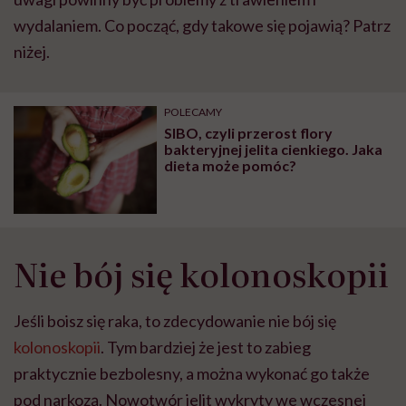
wydalaniem. Co począć, gdy takowe się pojawią? Patrz
niżej.
POLECAMY
SIBO, czyli przerost flory
bakteryjnej jelita cienkiego. Jaka
dieta może pomóc?
Nie bój się kolonoskopii
Jeśli boisz się raka, to zdecydowanie nie bój się
kolonoskopii
. Tym bardziej że jest to zabieg
praktycznie bezbolesny, a można wykonać go także
pod narkozą. Nowotwór jelit wykryty we wczesnej