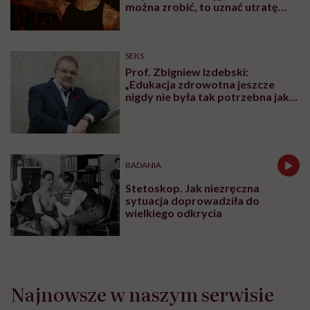
można zrobić, to uznać utratę
sprawności za nieunikniony
element starzenia”
SEKS
Prof. Zbigniew Izdebski:
„Edukacja zdrowotna jeszcze
nigdy nie była tak potrzebna jak
teraz, kiedy jest taki chaos
informacyjny”
BADANIA
Stetoskop. Jak niezręczna
sytuacja doprowadziła do
wielkiego odkrycia
Najnowsze w naszym serwisie