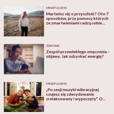
MINDFULNESS
Martwisz się o przyszłość? Oto 7
sposobów, przy pomocy których
ze zmartwieniami radzą sobie
specjaliści
ZDROWIE
Zespół przewlekłego zmęczenia –
objawy. Jak odzyskać energię?
MINDFULNESS
„Po sesji muzyki wibracyjnej
czujesz się zdecydowanie
zrelaksowany i wypoczęty”. O
tym, co w ich duszach gra,
opowiadają Asia Orłowska i Alek
Sabuda