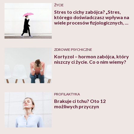
ŻYCIE
Stres to cichy zabójca? „Stres,
którego doświadczasz wpływa na
wiele procesów fizjologicznych, w
tym trawienie, działanie układu
odpornościowego, nastrój,
emocje” – tłumaczy lekarka
ZDROWIE PSYCHICZNE
Kortyzol – hormon zabójca, który
niszczy ci życie. Co o nim wiemy?
PROFILAKTYKA
Brakuje ci tchu? Oto 12
możliwych przyczyn