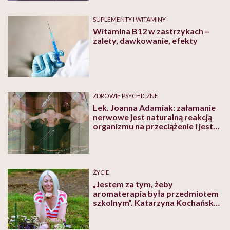
SUPLEMENTY I WITAMINY
Witamina B12 w zastrzykach –
zalety, dawkowanie, efekty
ZDROWIE PSYCHICZNE
Lek. Joanna Adamiak: załamanie
nerwowe jest naturalną reakcją
organizmu na przeciążenie i jest
poniekąd reakcją obronną
ŻYCIE
„Jestem za tym, żeby
aromaterapia była przedmiotem
szkolnym”. Katarzyna Kochańska
opowiada, jak zapach może
pomóc w nauce i pracy