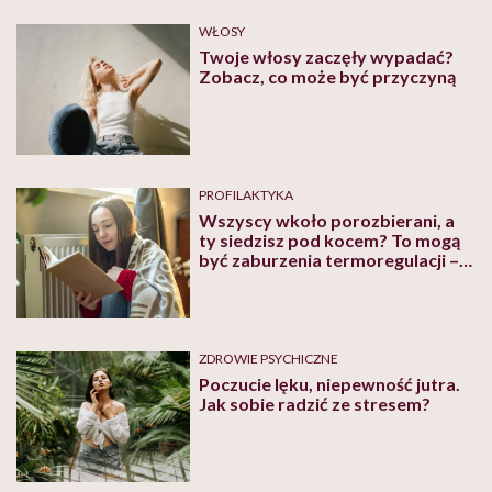
WŁOSY
Twoje włosy zaczęły wypadać?
Zobacz, co może być przyczyną
PROFILAKTYKA
Wszyscy wkoło porozbierani, a
ty siedzisz pod kocem? To mogą
być zaburzenia termoregulacji –
wynikające z choroby lub złych
nawyków
ZDROWIE PSYCHICZNE
Poczucie lęku, niepewność jutra.
Jak sobie radzić ze stresem?