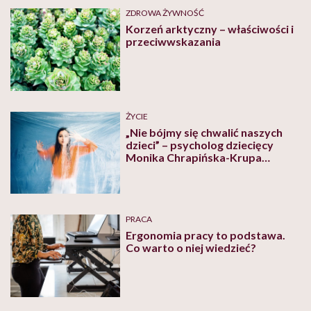
ZDROWA ŻYWNOŚĆ
Korzeń arktyczny – właściwości i
przeciwwskazania
ŻYCIE
„Nie bójmy się chwalić naszych
dzieci” – psycholog dziecięcy
Monika Chrapińska-Krupa
opowiada o stresie i depresji
wśród młodych ludzi
PRACA
Ergonomia pracy to podstawa.
Co warto o niej wiedzieć?