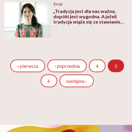
ŻYCIE
„Tradycja jest dla nas ważna,
dopóki jest wygodna. A jeżeli
tradycja wiąże się ze stawianiem
nam wymagań, ograniczeń,
nakazów – to jej nie lubimy”. Jak
nie zwariować w Święta i przeżyć
je bez nadmiernego stresu?
Wyjaśnia psycholog
Strona
« pierwsza
‹ poprzednia
4
5
Strona
6
następna ›