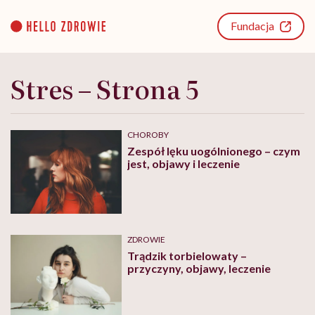
Go
to
Fundacja
content
Stres – Strona 5
CHOROBY
Zespół lęku uogólnionego – czym
jest, objawy i leczenie
ZDROWIE
Trądzik torbielowaty –
przyczyny, objawy, leczenie