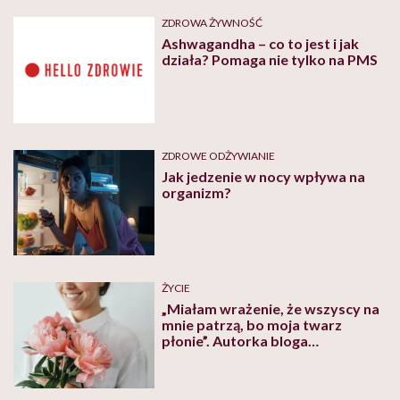
ZDROWA ŻYWNOŚĆ
Ashwagandha – co to jest i jak
działa? Pomaga nie tylko na PMS
ZDROWE ODŻYWIANIE
Jak jedzenie w nocy wpływa na
organizm?
ŻYCIE
„Miałam wrażenie, że wszyscy na
mnie patrzą, bo moja twarz
płonie”. Autorka bloga
Nieekspertka o zaczerwienieniu
twarzy, które było oznaką i
powodem stresu