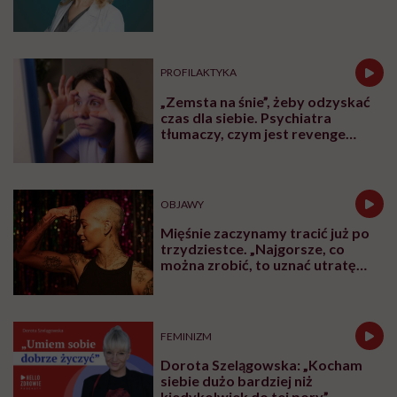
leczyć modne hasło”
PROFILAKTYKA
„Zemsta na śnie”, żeby odzyskać
czas dla siebie. Psychiatra
tłumaczy, czym jest revenge
bedtime procrastination
OBJAWY
Mięśnie zaczynamy tracić już po
trzydziestce. „Najgorsze, co
można zrobić, to uznać utratę
sprawności za nieunikniony
element starzenia”
FEMINIZM
Dorota Szelągowska: „Kocham
siebie dużo bardziej niż
kiedykolwiek do tej pory”