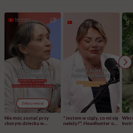
Zobacz więcej
Nie móc zostać przy
"Jestem w ciąży, co mi się
Wkró
chorym dziecku w
należy?". Headhunter o
Inst
szpitalu to tortura.
zmianie pokoleniowej u
atak