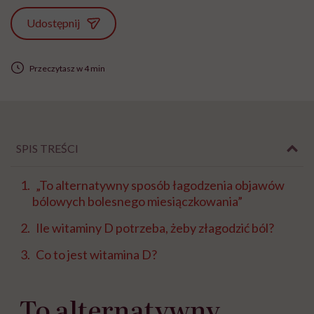
Udostępnij
Przeczytasz w 4 min
SPIS TREŚCI
„To alternatywny sposób łagodzenia objawów
bólowych bolesnego miesiączkowania”
Ile witaminy D potrzeba, żeby złagodzić ból?
Co to jest witamina D?
„To alternatywny