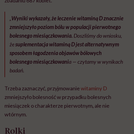
zbadaniu 687 kobiet.
„
Wyniki wykazały, że leczenie witaminą D znacznie
zmniejszyło poziom bólu w populacji pierwotnego
bolesnego miesiączkowania.
Doszliśmy do wniosku,
że
suplementacja
witaminą D jest alternatywnym
sposobem łagodzenia objawów bólowych
bolesnego miesiączkowani
a
—
czytamy w wynikach
badań.
Trzeba zaznaczyć, przyjmowanie
witaminy D
zmniejszyło bolesność w przypadku bolesnych
miesiączek o charakterze pierwotnym
,
ale nie
wtórnym.
Rolki