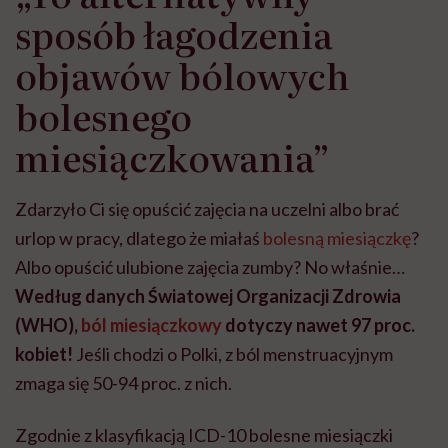
sposób łagodzenia
objawów bólowych
bolesnego
miesiączkowania”
Zdarzyło Ci się opuścić zajęcia na uczelni albo brać
urlop w pracy, dlatego że miałaś
bolesną miesiączkę
?
Albo opuścić ulubione zajęcia zumby? No właśnie…
Według danych Światowej Organizacji Zdrowia
(WHO),
ból miesiączkowy
dotyczy nawet 97 proc.
kobiet!
Jeśli chodzi o Polki, z ból menstruacyjnym
zmaga się 50-94 proc. z nich.
Zgodnie z klasyfikacją ICD-10 bolesne miesiączki