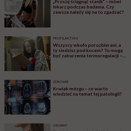
„Proszę ściągnąć stanik” – mówi
lekarz podczas badania. Czy
zawsze należy się na to zgadzać?
PROFILAKTYKA
Wszyscy wkoło porozbierani, a
ty siedzisz pod kocem? To mogą
być zaburzenia termoregulacji –
wynikające z choroby lub złych
nawyków
ZDROWIE
Krwiak mózgu – co warto
wiedzieć na temat tej patologii?
OBJAWY