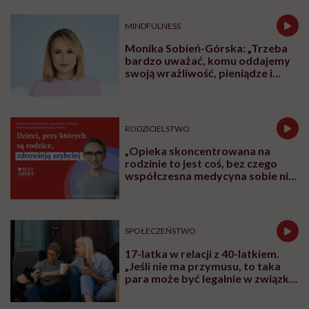
MINDFULNESS
Monika Sobień-Górska: „Trzeba
bardzo uważać, komu oddajemy
swoją wrażliwość, pieniądze i
zaufanie”
RODZICIELSTWO
„Opieka skoncentrowana na
rodzinie to jest coś, bez czego
współczesna medycyna sobie nie
poradzi”
SPOŁECZEŃSTWO
17-latka w relacji z 40-latkiem.
„Jeśli nie ma przymusu, to taka
para może być legalnie w związku.
I mówiąc brutalnie: nic nikomu do
tego”