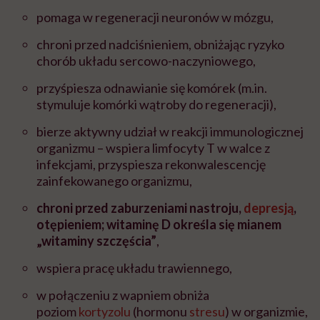
pomaga w regeneracji neuronów w mózgu,
chroni przed nadciśnieniem, o
bniżając ryzyko
chorób układu sercowo-naczyniowego,
przyśpiesza odnawianie się komórek (m.in.
stymuluje komórki wątroby do regeneracji),
bierze aktywny udział w reakcji immunologicznej
organizmu –
wspiera limfocyty T w walce z
infekcjami, przyspiesza rekonwalescencję
zainfekowanego organizmu,
chroni przed zaburzeniami nastroju,
depresją
,
otępieniem; witaminę D określa się mianem
„witaminy szczęścia”
,
wspiera pracę układu trawiennego,
w połączeniu z wapniem obniża
poziom
kortyzolu
(hormonu
stresu
) w organizmie,