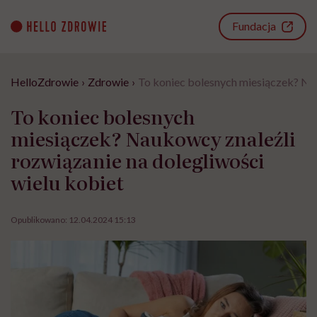
Go
to
Fundacja
content
HelloZdrowie
›
Zdrowie
›
To koniec bolesnych miesiączek? Nau
To koniec bolesnych
miesiączek? Naukowcy znaleźli
rozwiązanie na dolegliwości
wielu kobiet
Opublikowano:
12.04.2024 15:13