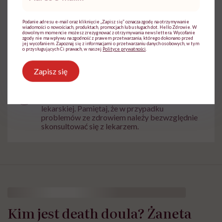
mail
*
Powiązane tematy:
Podanie adresu e-mail oraz kliknięcie „Zapisz się” oznacza zgodę na otrzymywanie
wiadomości o nowościach, produktach, promocjach lub usługach dot. Hello Zdrowie. W
dowolnym momencie możesz zrezygnować z otrzymywania newslettera. Wycofanie
zgody nie ma wpływu na zgodność z prawem przetwarzania, którego dokonano przed
Ból
Miesiączka
sposoby na ból
jej wycofaniem. Zapoznaj się z informacjami o przetwarzaniu danych osobowych, w tym
o przysługujących Ci prawach, w naszej
Polityce prywatności
.
Zapisz się
Treści zawarte w serwisie mają wyłącznie
i
charakter informacyjny i nie stanowią porady
lekarskiej. Pamiętaj, że w przypadku
problemów ze zdrowiem należy bezwzględnie
skonsultować się z lekarzem.
Kim jest death doula? Żaneta