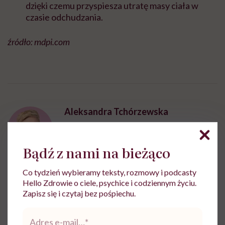
dzięki czemu przyspiesza utratę masy ciała w
czasie odchudzania.
źródło: mdpi.com
Aleksandra Tchórzewska
Z wykształcenia nauczycielka języka
polskiego, z zamiłowania dziennikarka.
Bądź z nami na bieżąco
Wierzy, że słowa mają moc
Zobacz profil
Co tydzień wybieramy teksty, rozmowy i podcasty
Hello Zdrowie o ciele, psychice i codziennym życiu.
Zapisz się i czytaj bez pośpiechu.
Udostępnij
Adres
e-