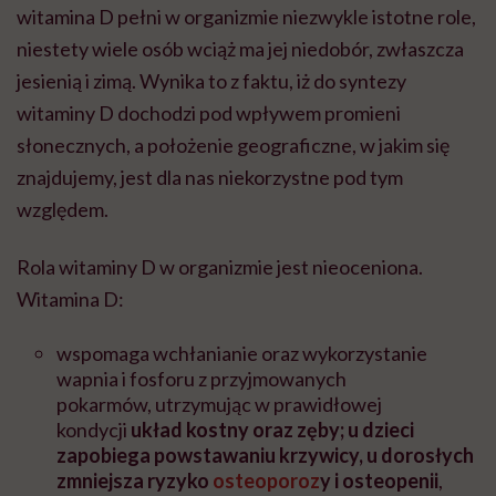
witamina D pełni w organizmie niezwykle istotne role,
niestety wiele osób wciąż ma jej niedobór, zwłaszcza
jesienią i zimą. Wynika to z faktu, iż do syntezy
witaminy D dochodzi pod wpływem promieni
słonecznych, a
położenie geograficzne, w jakim się
znajdujemy, jest dla nas niekorzystne pod tym
względem.
Rola witaminy D w organizmie jest nieoceniona.
Witamina D:
wspomaga wchłanianie oraz wykorzystanie
wapnia i fosforu z przyjmowanych
pokarmów
,
utrzymując w prawidłowej
kondycji
układ kostny oraz zęby; u dzieci
zapobiega powstawaniu krzywicy, u dorosłych
zmniejsza ryzyko
osteoporoz
y i osteopenii
,