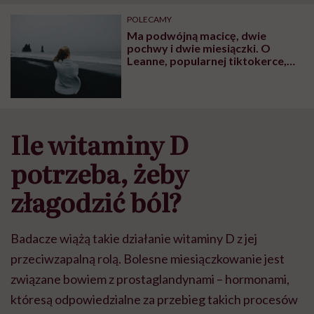
"Przeszkadzać w tym
kobiet w ciąży na rynku
wars
może chyba tylko
pracy
eksp
POLECAMY
głupota i brak
Ma podwójną macicę, dwie
wyobraźni"
pochwy i dwie miesiączki. O
Leanne, popularnej tiktokerce,
rozmawiamy z ginekolożką
Ile witaminy D
potrzeba, żeby
złagodzić ból?
Badacze wiążą takie działanie witaminy D z jej
przeciwzapalną rolą. Bolesne miesiączkowanie jest
związane bowiem z prostaglandynami – hormonami,
któresą odpowiedzialne za przebieg takich procesów