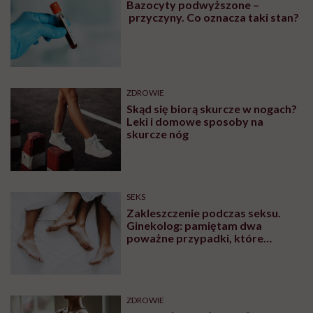
Bazocyty podwyższone –
przyczyny. Co oznacza taki stan?
ZDROWIE
Skąd się biorą skurcze w nogach?
Leki i domowe sposoby na
skurcze nóg
SEKS
Zakleszczenie podczas seksu.
Ginekolog: pamiętam dwa
poważne przypadki, które
wymagały interwencji szpitalnej
ZDROWIE