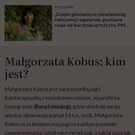
POLECAMY
„Dzięki gimnastyce słowiańskiej
ćwiczonej regularnie, postawa
staje się bardziej sprężysta, PMS,
bóle kręgosłupa, jak i bolesne
miesiączki mijają, wyrównuje się
cykl menstruacyjny” – mówi
trenerka Julia Marcinowska
Małgorzata Kobus: kim
jest?
Małgorzata Kobus jest nauczycielką jogi i
fizjoterapeutką z wieloletnim stażem. Jej profil na
Instagramie
@anatomiajogi,
gdzie dzieli się swoją
wiedzą, obserwuje ponad 54 tys. osób. Małgorzata
Kobus uczy bezpiecznej jogi na każdym poziomie
zaawansowania, szkoli nauczycieli jogi, a także uczy jak