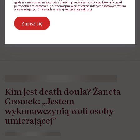
zgody nie ma wpływu na zgodność z prawem przetwarzania, którego dokonano przed
jej wycofaniem. Zapoznaj się z informacjami o przetwarzaniu danych osobowych, w tym
o przysługujących Ci prawach, w naszej
Polityce prywatności
.
Treści zawarte w serwisie mają wyłącznie
i
charakter informacyjny i nie stanowią porady
Zapisz się
lekarskiej. Pamiętaj, że w przypadku
problemów ze zdrowiem należy bezwzględnie
skonsultować się z lekarzem.
Kim jest death doula? Żaneta
Gromek: „Jestem
wykonawczynią woli osoby
umierającej”