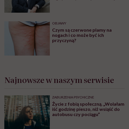
teraz, kiedy jest taki chaos
informacyjny”
OBJAWY
Czym są czerwone plamy na
nogach i co może być ich
przyczyną?
Najnowsze w naszym serwisie
ZABURZENIA PSYCHICZNE
Życie z fobią społeczną. „Wolałam
iść godzinę pieszo, niż wsiąść do
autobusu czy pociągu”