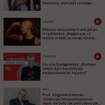
tłumaczy, czym jest revenge
bedtime procrastination
OBJAWY
Mięśnie zaczynamy tracić już po
trzydziestce. „Najgorsze, co
można zrobić, to uznać utratę
sprawności za nieunikniony
element starzenia”
FEMINIZM
Dorota Szelągowska: „Kocham
siebie dużo bardziej niż
kiedykolwiek do tej pory”
SEKS
Prof. Zbigniew Izdebski:
„Edukacja zdrowotna jeszcze
nigdy nie była tak potrzebna jak