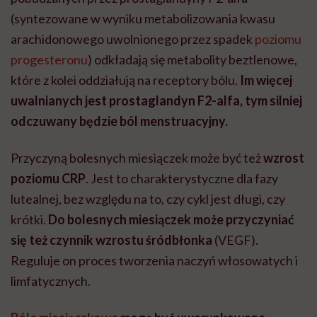
(syntezowane w wyniku metabolizowania kwasu
arachidonowego uwolnionego przez spadek
poziomu
progesteronu
) odkładają się metabolity beztlenowe,
które z kolei oddziałują na receptory bólu.
Im więcej
uwalnianych jest prostaglandyn F2-alfa, tym silniej
odczuwany będzie ból menstruacyjny.
Przyczyną bolesnych miesiączek może być też
wzrost
poziomu CRP
. Jest to charakterystyczne dla fazy
lutealnej, bez względu na to, czy cykl jest długi, czy
krótki.
Do bolesnych miesiączek może przyczyniać
się też czynnik wzrostu śródbłonka
(VEGF).
Reguluje on proces tworzenia naczyń włosowatych i
limfatycznych.