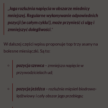
„
Joga rozluźnia napięcia w obszarze miednicy
mniejszej. Regularne wykonywanie odpowiednich
pozycji (w całym cyklu!), może przynieść ci ulgę i
zmniejszyć dolegliwości
.”
W dalszej części wpisu proponuje top trzy asany na
bolesne miesiączki. Są to:
pozycja szewca
– zmniejsza napięcie w
przywodzicielach ud;
pozycja jeźdźca
– rozluźnia mięsień biodrowo-
lędźwiowy i cały obszar jego przebiegu;