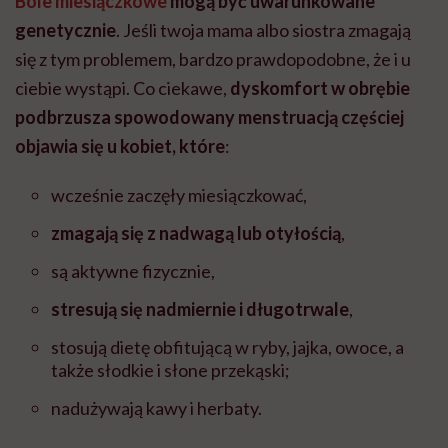
Bóle miesiączkowe
mogą być uwarunkowane
genetycznie
. Jeśli twoja mama albo siostra zmagają
się z tym problemem, bardzo prawdopodobne, że i u
ciebie wystąpi. Co ciekawe,
dyskomfort w obrębie
podbrzusza spowodowany menstruacją częściej
objawia się u kobiet, które
:
wcześnie zaczęły miesiączkować,
zmagają się z nadwagą lub otyłością
,
są aktywne fizycznie,
stresują się nadmiernie i długotrwale
,
stosują dietę obfitującą w ryby, jajka, owoce, a
także słodkie i słone przekąski;
nadużywają kawy i herbaty.