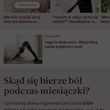
Zobacz więcej
Nie móc zostać przy
"Jestem w ciąży, co mi się
Wkró
chorym dziecku w
należy?". Headhunter o
Inst
szpitalu to tortura.
zmianie pokoleniowej u
atak
"Przeszkadzać w tym
kobiet w ciąży na rynku
wars
może chyba tylko
pracy
eksp
POLECAMY
głupota i brak
Joga na dobranoc. Wypróbuj,
wyobraźni"
zanim pójdziesz spać
Skąd się bierze ból
podczas miesiączki?
Cykl miesiączkowy regulowany jest przez
ściśle
zależne od siebie przemiany hormonalne
. Jednak
to