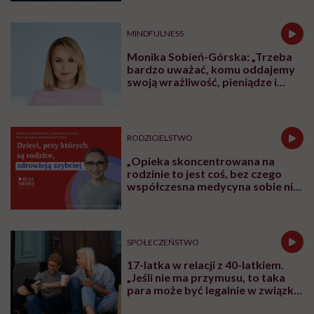
MINDFULNESS
Monika Sobień-Górska: „Trzeba
bardzo uważać, komu oddajemy
swoją wrażliwość, pieniądze i
zaufanie”
RODZICIELSTWO
„Opieka skoncentrowana na
rodzinie to jest coś, bez czego
współczesna medycyna sobie nie
poradzi”
SPOŁECZEŃSTWO
17-latka w relacji z 40-latkiem.
„Jeśli nie ma przymusu, to taka
para może być legalnie w związku.
I mówiąc brutalnie: nic nikomu do