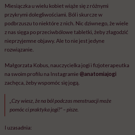
Miesiączka u wielu kobiet wiąże się z różnymi
przykrymi dolegliwościami. Ból i skurcze w
podbrzuszu to niektóre z nich. Nic dziwnego, że wiele
z nas sięga po przeciwbólowe tabletki, żeby złagodzić
nieprzyjemne objawy. Ale to nie jest jedyne
rozwiązanie.
Małgorzata Kobus, nauczycielka jogi i fizjoterapeutka
na swoim profilu na Instagramie
@anatomiajogi
zachęca, żeby wspomóc się jogą.
„Czy wiesz, że na ból podczas menstruacji może
pomóc ci praktyka jogi?” –
pisze.
I uzasadnia: