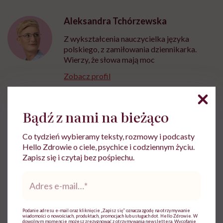
Aleksandra Tchórzewska
Z wykształcenia nauczycielka języka
polskiego, z zamiłowania dziennikarka.
Wierzy, że słowa mają moc
Zobacz profil
Bądź z nami na bieżąco
Udostępnij
Co tydzień wybieramy teksty, rozmowy i podcasty
Hello Zdrowie o ciele, psychice i codziennym życiu.
Powiązane tematy:
Zapisz się i czytaj bez pośpiechu.
Ból
Cykl miesiączkowy
Joga
Adres
e-
mail
*
Miesiączka
sposoby na ból
Podanie adresu e-mail oraz kliknięcie „Zapisz się” oznacza zgodę na otrzymywanie
wiadomości o nowościach, produktach, promocjach lub usługach dot. Hello Zdrowie. W
dowolnym momencie możesz zrezygnować z otrzymywania newslettera. Wycofanie