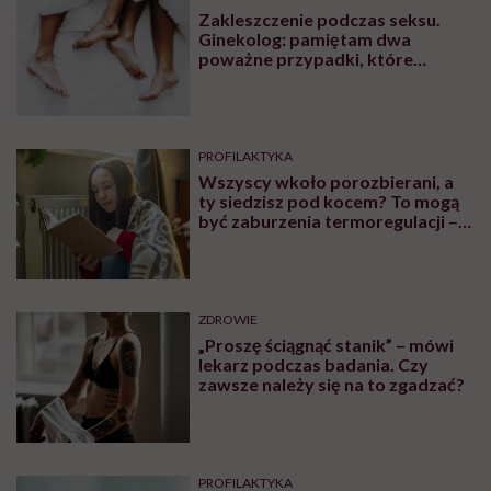
Zakleszczenie podczas seksu.
Ginekolog: pamiętam dwa
poważne przypadki, które
wymagały interwencji szpitalnej
PROFILAKTYKA
Wszyscy wkoło porozbierani, a
ty siedzisz pod kocem? To mogą
być zaburzenia termoregulacji –
wynikające z choroby lub złych
nawyków
ZDROWIE
„Proszę ściągnąć stanik” – mówi
lekarz podczas badania. Czy
zawsze należy się na to zgadzać?
PROFILAKTYKA