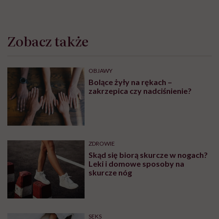
tego”
Zobacz także
OBJAWY
Bolące żyły na rękach –
zakrzepica czy nadciśnienie?
ZDROWIE
Skąd się biorą skurcze w nogach?
Leki i domowe sposoby na
skurcze nóg
SEKS