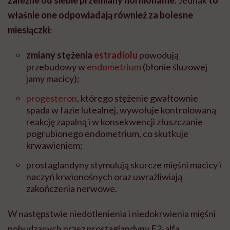
właśnie one odpowiadają również za bolesne
miesiączki
:
zmiany stężenia
estradiolu
powodują
przebudowy w
endometrium
(błonie śluzowej
jamy macicy);
progesteron
, którego stężenie gwałtownie
spada w fazie lutealnej, wywołuje kontrolowaną
reakcję zapalną i w konsekwencji złuszczanie
pogrubionego endometrium, co skutkuje
krwawieniem;
prostaglandyny stymulują skurcze mięśni macicy i
naczyń krwionośnych oraz uwrażliwiają
zakończenia nerwowe.
W następstwie niedotlenienia i niedokrwienia mięśni
pobudzanych przez prostaglandyny F2-alfa