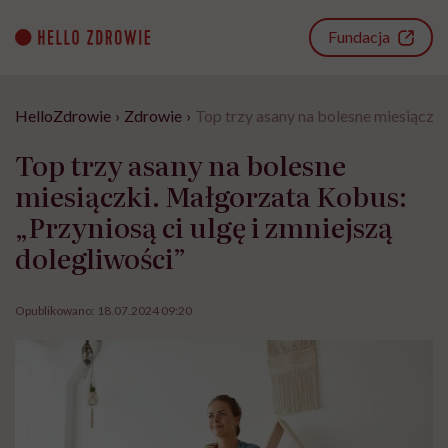
Go
to
Fundacja
content
HelloZdrowie
›
Zdrowie
›
Top trzy asany na bolesne miesiączki
Top trzy asany na bolesne
miesiączki. Małgorzata Kobus:
„Przyniosą ci ulgę i zmniejszą
dolegliwości”
Opublikowano:
18.07.2024 09:20