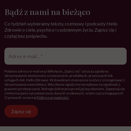
Bądź z nami na bieżąco
Co tydzień wybieramy teksty, rozmowy i podcasty Hello
Zdrowie o ciele, psychice i codziennym życiu. Zapisz się i
czytaj bez pośpiechu.
Adres
e-
mail
*
Podanie adresu e-mail oraz kliknięcie „Zapisz się” oznacza zgodę na
otrzymywanie wiadomości o nowościach, produktach, promocjach lub
usługach dot. Hello Zdrowie. W dowolnym momencie możesz zrezygnować z
otrzymywania newslettera. Wycofanie zgody nie ma wpływu na zgodność z
prawem przetwarzania, którego dokonano przed jej wycofaniem. Zapoznaj się
z informacjami o przetwarzaniu danych osobowych, w tym o przysługujących
Ci prawach, w naszej
Polityce prywatności
.
Zapisz się