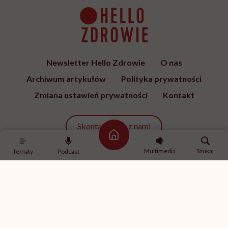
Newsletter Hello Zdrowie
O nas
Archiwum artykułów
Polityka prywatności
Zmiana ustawień prywatności
Kontakt
Skontaktuj się z nami
Strona główna
Multimedia
Szukaj
Tematy
Podcast
Fundacja Hello Zdrowie
ul. Poleczki 35
02-822 Warszawa
NIP 9512613236
Kontakt z redakcją
redakcja@hellozdrowie.pl