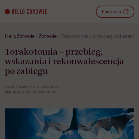
Go
to
Fundacja
content
HelloZdrowie
›
Zdrowie
›
Torakotomia – przebieg, wskazania 
Torakotomia – przebieg,
wskazania i rekonwalescencja
po zabiegu
Opublikowano:
24.03.2019 19:57
Aktualizacja:
24.04.2019 10:34