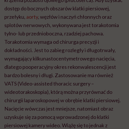
krążenia pozaustrojowego (płucoserca). Aby uzyskać
dostęp do bocznych obszarów klatki piersiowej,
przełyku,
aorty
, węzłów i naczyń chłonnych oraz
splotów nerwowych, wykonywana jest torakotomia
tylno- lub przednioboczna, rzadziej pachowa.
Torakotomia wymaga od chirurga precyzji i
dokładności. Jest to zabieg rozległy i długotrwały,
wymagający kilkunastocentymetrowego nacięcia,
dlatego pooperacyjny okres rekonwalescencji jest
bardzo bolesny i długi. Zastosowanie ma również
VATS (Video-assisted thoracic surgery –
wideotorakoskopia), którą można przyrównać do
chirurgii laparoskopowej w obrębie klatki piersiowej.
Nacięcie wówczas jest mniejsze, natomiast obraz
uzyskuje się za pomocą wprowadzonej do klatki
piersiowej kamery wideo. Wiążę się to jednak z