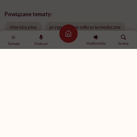
Powiązane tematy:
choroby płuc
przypadkowe odkrycia medyczne
Strona główna
Serce
zapalenie płuc
Multimedia
Szukaj
Tematy
Podcast
Treści zawarte w serwisie mają wyłącznie
i
charakter informacyjny i nie stanowią porady
lekarskiej. Pamiętaj, że w przypadku
problemów ze zdrowiem należy bezwzględnie
skonsultować się z lekarzem.