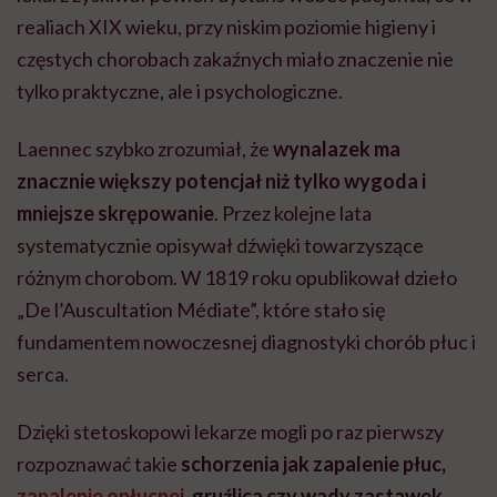
realiach XIX wieku, przy niskim poziomie higieny i
częstych chorobach zakaźnych miało znaczenie nie
tylko praktyczne, ale i psychologiczne.
Laennec szybko zrozumiał, że
wynalazek ma
znacznie większy potencjał niż tylko wygoda i
mniejsze skrępowanie
. Przez kolejne lata
systematycznie opisywał dźwięki towarzyszące
różnym chorobom. W 1819 roku opublikował dzieło
„De l’Auscultation Médiate”, które stało się
fundamentem nowoczesnej diagnostyki chorób płuc i
serca.
Dzięki stetoskopowi lekarze mogli po raz pierwszy
rozpoznawać takie
schorzenia jak zapalenie płuc,
zapalenie opłucnej
, gruźlica czy wady zastawek