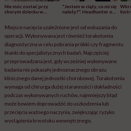
Nie móc zostać przy
"Jestem w ciąży, co mi się
Wkró
chorym dziecku w
należy?". Headhunter o
Inst
szpitalu to tortura.
zmianie pokoleniowej u
atak
"Przeszkadzać w tym
kobiet w ciąży na rynku
wars
Miejsce nacięcia uzależnione jest od wskazania do
może chyba tylko
pracy
eksp
głupota i brak
operacji. Wykonywana jest również torakotomia
wyobraźni"
diagnostyczna w celu pobrania próbki czy fragmentu
tkanki do specjalistycznych badań. Najczęściej
przeprowadzana jest, gdy wcześniej wykonywane
badania nie pokazały jednoznacznego obrazu
klinicznego danej jednostki chorobowej. Torakotomia
wymaga od chirurga dużej staranności i dokładności
podczas wykonywanych ruchów, najmniejszy błąd
może bowiem doprowadzić do uszkodzenia lub
przecięcia ważnego naczynia, zwiększając ryzyko
wystąpienia krwotoku wewnętrznego.