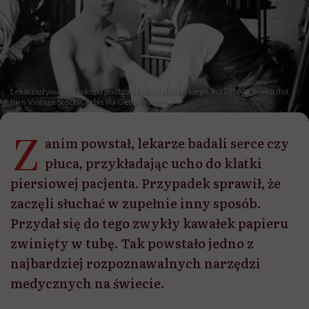
Lekarz używa stetoskopu podczas badania lekarskiego, koniec XIX wieku /fot.
Kirn Vintage Stock/Corbis via Getty Images
Z
anim powstał, lekarze badali serce czy
płuca, przykładając ucho do klatki
piersiowej pacjenta. Przypadek sprawił, że
zaczęli słuchać w zupełnie inny sposób.
Przydał się do tego zwykły kawałek papieru
zwinięty w tubę. Tak powstało jedno z
najbardziej rozpoznawalnych narzędzi
medycznych na świecie.