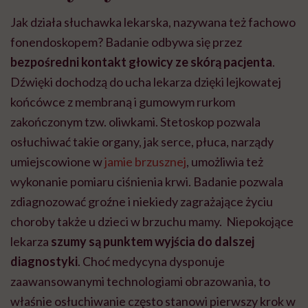
Jak działa słuchawka lekarska, nazywana też fachowo
fonendoskopem? Badanie odbywa się przez
bezpośredni kontakt głowicy ze skórą pacjenta
.
Dźwięki dochodzą do ucha lekarza dzięki lejkowatej
końcówce z membraną i gumowym rurkom
zakończonym tzw. oliwkami. Stetoskop pozwala
osłuchiwać takie organy, jak serce, płuca, narządy
umiejscowione w
jamie brzusznej
, umożliwia też
wykonanie pomiaru ciśnienia krwi. Badanie pozwala
zdiagnozować groźne i niekiedy zagrażające życiu
choroby także u dzieci w brzuchu mamy. Niepokojące
lekarza
szumy są punktem wyjścia do dalszej
diagnostyki
. Choć medycyna dysponuje
zaawansowanymi technologiami obrazowania, to
właśnie osłuchiwanie często stanowi pierwszy krok w