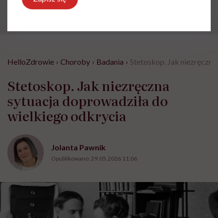
HelloZdrowie
›
Choroby
›
Badania
›
Stetoskop. Jak niezręczna
Stetoskop. Jak niezręczna
sytuacja doprowadziła do
wielkiego odkrycia
Jolanta Pawnik
Opublikowano:
29.05.2026 11:06