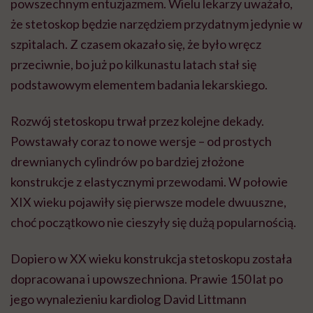
powszechnym entuzjazmem. Wielu lekarzy uważało,
że stetoskop będzie narzędziem przydatnym jedynie w
szpitalach. Z czasem okazało się, że było wręcz
przeciwnie, bo już po kilkunastu latach stał się
podstawowym elementem badania lekarskiego.
Rozwój stetoskopu trwał przez kolejne dekady.
Powstawały coraz to nowe wersje – od prostych
drewnianych cylindrów po bardziej złożone
konstrukcje z elastycznymi przewodami. W połowie
XIX wieku pojawiły się pierwsze modele dwuuszne,
choć początkowo nie cieszyły się dużą popularnością.
Dopiero w XX wieku konstrukcja stetoskopu została
dopracowana i upowszechniona. Prawie 150 lat po
jego wynalezieniu kardiolog David Littmann