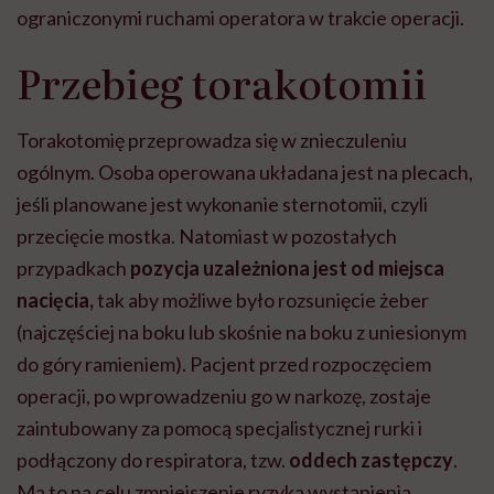
ograniczonymi ruchami operatora w trakcie operacji.
Przebieg torakotomii
Torakotomię przeprowadza się w znieczuleniu
ogólnym. Osoba operowana układana jest na plecach,
jeśli planowane jest wykonanie sternotomii, czyli
przecięcie mostka. Natomiast w pozostałych
przypadkach
pozycja uzależniona jest od miejsca
nacięcia,
tak aby możliwe było rozsunięcie żeber
(najczęściej na boku lub skośnie na boku z uniesionym
do góry ramieniem). Pacjent przed rozpoczęciem
operacji, po wprowadzeniu go w narkozę, zostaje
zaintubowany za pomocą specjalistycznej rurki i
podłączony do respiratora, tzw.
oddech zastępczy
.
Ma to na celu zmniejszenie ryzyka wystąpienia