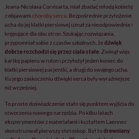
Jeana-Nicolasa Corvisarta, miał zbadać młodą kobietę
z objawami
choroby serca
. Bezpośrednie przyłożenie
ucha do jej klatki piersiowej uznał za nieodpowiednie i
krępujące dla obu stron. Szukając rozwiązania,
przypomniał sobie z czasów szkolnych, że
dźwięk
dobrze rozchodzi się przez ciała stałe
. Zwinął więc
kartkę papieru w rulon i przyłożył jeden koniec do
klatki piersiowej pacjentki, a drugi do swojego ucha.
Ku jego zaskoczeniu dźwięki serca były wyraźniejsze
niż wcześniej.
To proste doświadczenie stało się punktem wyjścia do
stworzenia nowego narzędzia. Po kilku latach
eksperymentów z materiałami i kształtem Laennec
skonstruował pierwszy stetoskop. Był to
drewniany