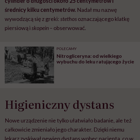
cylinder o długości około 25 centymetrów i
średnicy kilku centymetrów.
Nadał mu nazwę
wywodzącą się z greki:
stethos
oznaczającego klatkę
piersiową i
skopein
– obserwować.
POLECAMY
Nitrogliceryna: od wielkiego
wybuchu do leku ratującego życie
Higieniczny dystans
Nowe urządzenie nie tylko ułatwiało badanie, ale też
całkowicie zmieniało jego charakter. Dzięki niemu
lekarz zyskiwał pewien dystans wobec pacjenta, co w