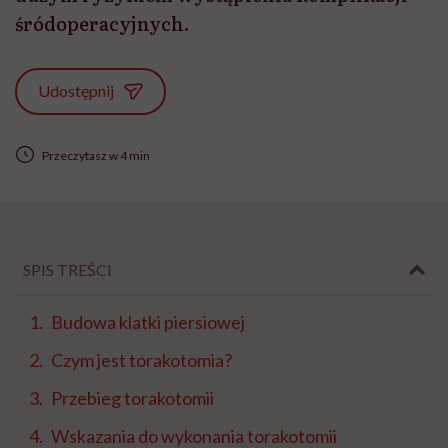
śródoperacyjnych.
Udostępnij
Przeczytasz w 4 min
SPIS TREŚCI
Budowa klatki piersiowej
Czym jest torakotomia?
Przebieg torakotomii
Wskazania do wykonania torakotomii