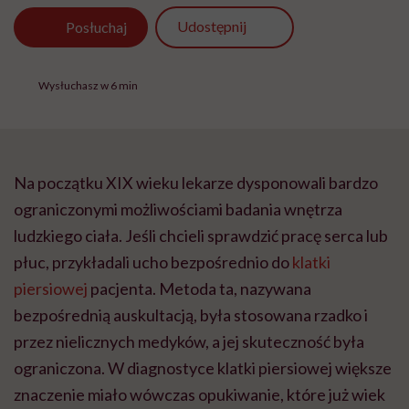
Udostępnij
Posłuchaj
Wysłuchasz w 6 min
Na początku XIX wieku lekarze dysponowali bardzo
ograniczonymi możliwościami badania wnętrza
ludzkiego ciała. Jeśli chcieli sprawdzić pracę serca lub
płuc, przykładali ucho bezpośrednio do
klatki
piersiowej
pacjenta. Metoda ta, nazywana
bezpośrednią auskultacją, była stosowana rzadko i
przez nielicznych medyków, a jej skuteczność była
ograniczona. W diagnostyce klatki piersiowej większe
znaczenie miało wówczas opukiwanie, które już wiek