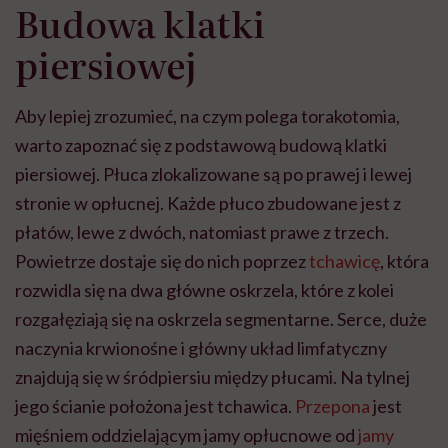
Budowa klatki
piersiowej
Aby lepiej zrozumieć, na czym polega torakotomia,
warto zapoznać się z podstawową budową klatki
piersiowej. Płuca zlokalizowane są po prawej i lewej
stronie w opłucnej. Każde płuco zbudowane jest z
płatów, lewe z dwóch, natomiast prawe z trzech.
Powietrze dostaje się do nich poprzez
tchawicę
, która
rozwidla się na dwa główne oskrzela, które z kolei
rozgałęziają się na oskrzela segmentarne. Serce, duże
naczynia krwionośne i główny układ limfatyczny
znajdują się w śródpiersiu między płucami. Na tylnej
jego ścianie położona jest tchawica.
Przepona
jest
mięśniem oddzielającym jamy opłucnowe od
jamy