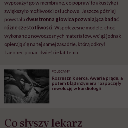
wyposażył go w membranę, co poprawiło akustykę i
zwiększyło możliwości osłuchowe. Jeszcze później
powstała
dwustronna głowica pozwalająca badać
różne częstotliwości
. Współczesne modele, choć
wykonane z nowoczesnych materiałów, wciąż jednak
opierają się na tej samej zasadzie, którą odkrył
Laennec ponad dwieście lat temu.
POLECAMY
Rozrusznik serca. Awaria prądu, a
potem błąd inżyniera rozpoczęły
rewolucję w kardiologii
Co słyszy lekarz