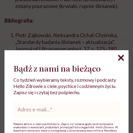
zmiany pourazowe (krwiaki, ropnie ślinianek).
Bibliografia:
Piotr Zajkowski, Aleksandra Ochal-Choińska,
„Standardy badania ślinianek – aktualizacja”,
Journal of Ultrasonography t. 17, s. 175–190,
2016.
Bądź z nami na bieżąco
Paweł Szwedowicz, Ewa Osuch-Wójcikiewicz,
„Diagnostyka guzów ślinianki przyusznej”, Polski
Co tydzień wybieramy teksty, rozmowy i podcasty
Przegląd Otorynolaryngologiczny t. 1, nr 1, 2012.
Hello Zdrowie o ciele, psychice i codziennym życiu.
Peter Abrahams, „Atlas anatomiczny. Ciało
Zapisz się i czytaj bez pośpiechu.
człowieka: budowa i funkcjonowanie”, Świat
Adres
Książki, 2012.
e-
mail
*
Podanie adresu e-mail oraz kliknięcie „Zapisz się” oznacza zgodę na otrzymywanie
wiadomości o nowościach, produktach, promocjach lub usługach dot. Hello Zdrowie. W
dowolnym momencie możesz zrezygnować z otrzymywania newslettera. Wycofanie