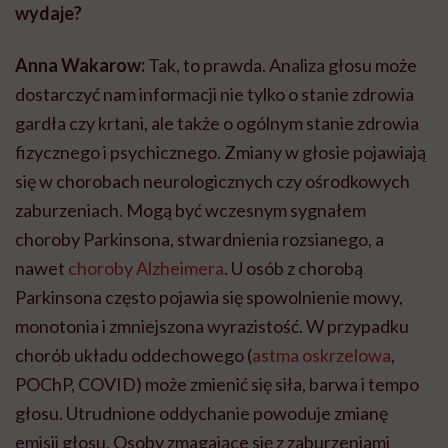
wydaje?
Anna Wakarow:
Tak, to prawda. Analiza głosu może
dostarczyć nam informacji nie tylko o stanie zdrowia
gardła czy krtani, ale także o ogólnym stanie zdrowia
fizycznego i psychicznego. Zmiany w głosie pojawiają
się w chorobach neurologicznych czy ośrodkowych
zaburzeniach. Mogą być wczesnym sygnałem
choroby Parkinsona, stwardnienia rozsianego, a
nawet
choroby Alzheimera
. U osób z chorobą
Parkinsona często pojawia się spowolnienie mowy,
monotonia i zmniejszona wyrazistość. W przypadku
chorób układu oddechowego (
astma oskrzelowa
,
POChP, COVID) może zmienić się siła, barwa i tempo
głosu. Utrudnione oddychanie powoduje zmianę
emisji głosu. Osoby zmagające się z zaburzeniami