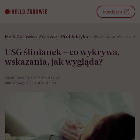
Go
to
Fundacja
content
HelloZdrowie
›
Zdrowie
›
Profilaktyka
›
USG ślinianek – co wy
USG ślinianek – co wykrywa,
wskazania, jak wygląda?
Opublikowano:
19.11.2020 13:42
Aktualizacja:
25.10.2023 11:59