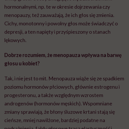
hormonalnymi, np. te w okresie dojrzewania czy
menopauzy, też zauważają, że ich głos się zmienia.
Cichy, monotonny i powolny głos może świadczyć o
depresji, a ten napięty i przyśpieszony o stanach
lękowych.
Dobrze rozumiem, że menopauza wpływa na barwę
głosu u kobiet?
Tak, i nie jest to mit. Menopauza wiąże się ze spadkiem
poziomu hormonów płciowych, głównie estrogenu i
progesteronu, a także względnym wzrostem
androgenów (hormonów męskich). Wspomniane
zmiany sprawiają, że błony śluzowe krtani stają się
cieńsze, mniej nawilżone, bardziej podatne na
podrażnienia, fałdy głosowe tracą elastyczność i