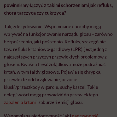
powinniśmy łączyć z takimi schorzeniami jak refluks,
chora tarczyca czy cukrzyca?
Tak, zdecydowanie. Wspomniane choroby mogą
wpływać na funkcjonowanie narządu głosu – zarówno
bezpośrednio, jak i pośrednio. Refluks, szczególnie
tzw. refluks krtaniowo-gardłowy (LPR), jest jedną z
najczęstszych przyczyn przewlekłych problemów z
głosem. Kwaśna treść żołądkowa może podrażniać
krtań, w tym fałdy głosowe. Pojawia się chrypka,
przewlekłe odchrząkiwanie, uczucie
kluski/przeszkody w gardle, suchy kaszel. Takie
dolegliwości mogą prowadzić do przewlekłego
zapalenia krtani
i zaburzeń emisji głosu.
Wspomniana niedoczynność, jak i
nadczynność