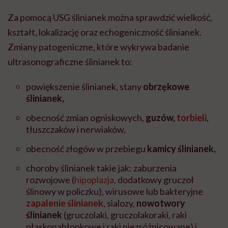
Za pomocą USG ślinianek można sprawdzić wielkość,
kształt, lokalizację oraz echogeniczność ślinianek.
Zmiany patogeniczne, które wykrywa badanie
ultrasonograficzne ślinianek to:
powiększenie ślinianek, stany
obrzękowe
ślinianek,
obecność zmian ogniskowych,
guzów,
torbieli
,
tłuszczaków i nerwiaków,
obecność złogów w przebiegu
kamicy ślinianek,
choroby ślinianek takie jak: zaburzenia
rozwojowe (
hipoplazja
, dodatkowy gruczoł
ślinowy w policzku), wirusowe lub bakteryjne
zapalenie ślinianek
, sialozy,
nowotwory
ślinianek
(gruczolaki, gruczolakoraki, raki
płaskonabłonkowe i raki niezróżnicowane) i