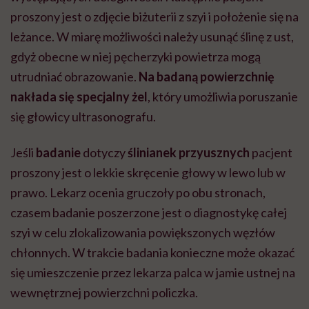
proszony jest o zdjęcie biżuterii z szyi i położenie się na
leżance. W miarę możliwości należy usunąć ślinę z ust,
gdyż obecne w niej pęcherzyki powietrza mogą
utrudniać obrazowanie.
Na badaną powierzchnię
nakłada się specjalny żel
, który umożliwia poruszanie
się głowicy ultrasonografu.
Jeśli
badanie
dotyczy
ślinianek przyusznych
pacjent
proszony jest o lekkie skręcenie głowy w lewo lub w
prawo. Lekarz ocenia gruczoły po obu stronach,
czasem badanie poszerzone jest o diagnostykę całej
szyi w celu zlokalizowania powiększonych węzłów
chłonnych. W trakcie badania konieczne może okazać
się umieszczenie przez lekarza palca w jamie ustnej na
wewnętrznej powierzchni policzka.