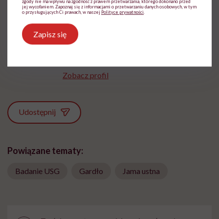
zgody nie ma wpływu na zgodność z prawem przetwarzania, którego dokonano przed
jej wycofaniem. Zapoznaj się z informacjami o przetwarzaniu danych osobowych, w tym
o przysługujących Ci prawach, w naszej
Polityce prywatności
.
Patrycja Nawojowska
Zapisz się
Od wielu lat zajmuje się tworzeniem treści z
zakresu szeroko pojętego zdrowia i
medycyny.
Zobacz profil
Udostępnij
Powiązane tematy:
Badanie USG
Gardło
Jama ustna