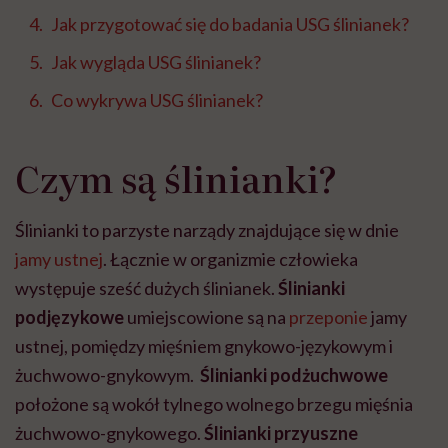
Jak przygotować się do badania USG ślinianek?
Jak wygląda USG ślinianek?
Co wykrywa USG ślinianek?
Czym są ślinianki?
Ślinianki to parzyste narządy znajdujące się w dnie
jamy ustnej
. Łącznie w organizmie człowieka
występuje sześć dużych ślinianek.
Ślinianki
podjęzykowe
umiejscowione są na
przeponie
jamy
ustnej, pomiędzy mięśniem gnykowo-językowym i
żuchwowo-gnykowym.
Ślinianki podżuchwowe
położone są wokół tylnego wolnego brzegu mięśnia
żuchwowo-gnykowego.
Ślinianki przyuszne