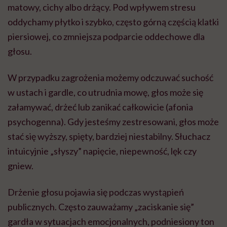
matowy, cichy albo drżący. Pod wpływem stresu
oddychamy płytko i szybko, często górną częścią klatki
piersiowej, co zmniejsza podparcie oddechowe dla
głosu.
W przypadku zagrożenia możemy odczuwać suchość
w ustach i gardle, co utrudnia mowę, głos może się
załamywać, drżeć lub zanikać całkowicie (afonia
psychogenna). Gdy jesteśmy zestresowani, głos może
stać się wyższy, spięty, bardziej niestabilny. Słuchacz
intuicyjnie „słyszy” napięcie, niepewność, lęk czy
gniew.
Drżenie głosu pojawia się podczas wystąpień
publicznych. Często zauważamy „zaciskanie się”
gardła w sytuacjach emocjonalnych, podniesiony ton