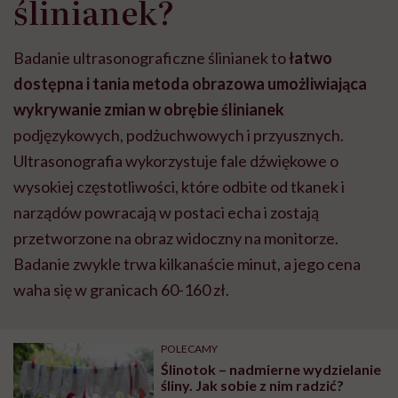
ślinianek?
wyobraźni"
Badanie ultrasonograficzne ślinianek to
łatwo
dostępna i tania metoda obrazowa umożliwiająca
wykrywanie zmian w obrębie ślinianek
podjęzykowych, podżuchwowych i przyusznych.
Ultrasonografia wykorzystuje fale dźwiękowe o
wysokiej częstotliwości, które odbite od tkanek i
narządów powracają w postaci echa i zostają
przetworzone na obraz widoczny na monitorze.
Badanie zwykle trwa kilkanaście minut, a jego cena
waha się w granicach 60-160 zł.
POLECAMY
Ślinotok – nadmierne wydzielanie
śliny. Jak sobie z nim radzić?