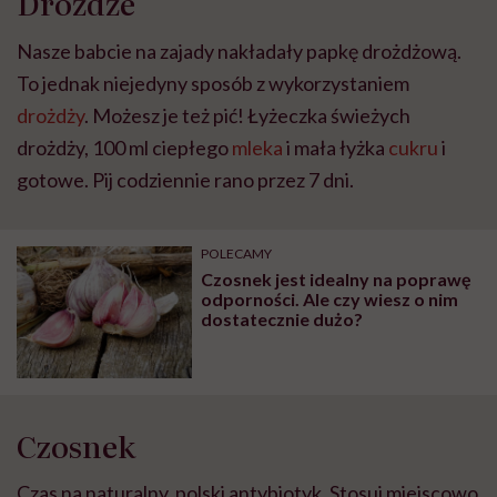
Drożdże
Nasze babcie na zajady nakładały papkę drożdżową.
To jednak niejedyny sposób z wykorzystaniem
drożdży
. Możesz je też pić! Łyżeczka świeżych
drożdży, 100 ml ciepłego
mleka
i mała łyżka
cukru
i
gotowe. Pij codziennie rano przez 7 dni.
POLECAMY
Czosnek jest idealny na poprawę
odporności. Ale czy wiesz o nim
dostatecznie dużo?
Czosnek
Czas na naturalny, polski antybiotyk. Stosuj miejscowo