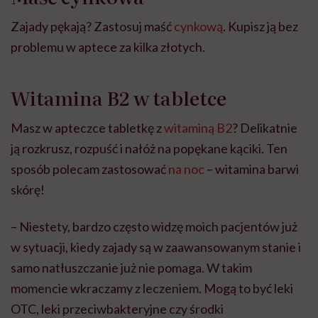
Zajady pękają? Zastosuj maść
cynkową
. Kupisz ją bez
problemu w aptece za kilka złotych.
Witamina B2 w tabletce
Masz w apteczce tabletkę z
witaminą B2
? Delikatnie
ją rozkrusz, rozpuść i nałóż na popękane kąciki. Ten
sposób polecam zastosować
na noc
– witamina barwi
skórę!
– Niestety, bardzo często widzę moich pacjentów już
w sytuacji, kiedy zajady są w zaawansowanym stanie i
samo natłuszczanie już nie pomaga. W takim
momencie wkraczamy z leczeniem. Mogą to być leki
OTC, leki przeciwbakteryjne czy środki