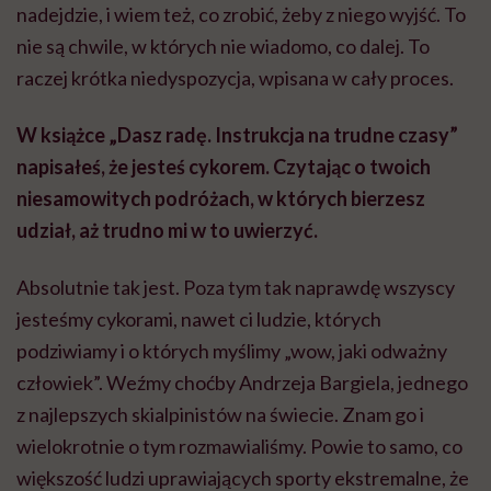
nadejdzie, i wiem też, co zrobić, żeby z niego wyjść. To
nie są chwile, w których nie wiadomo, co dalej. To
raczej krótka niedyspozycja, wpisana w cały proces.
W książce „Dasz radę. Instrukcja na trudne czasy”
napisałeś, że jesteś cykorem. Czytając o twoich
niesamowitych podróżach, w których bierzesz
udział, aż trudno mi w to uwierzyć.
Absolutnie tak jest. Poza tym tak naprawdę wszyscy
jesteśmy cykorami, nawet ci ludzie, których
podziwiamy i o których myślimy „wow, jaki odważny
człowiek”. Weźmy choćby Andrzeja Bargiela, jednego
z najlepszych skialpinistów na świecie. Znam go i
wielokrotnie o tym rozmawialiśmy. Powie to samo, co
większość ludzi uprawiających sporty ekstremalne, że