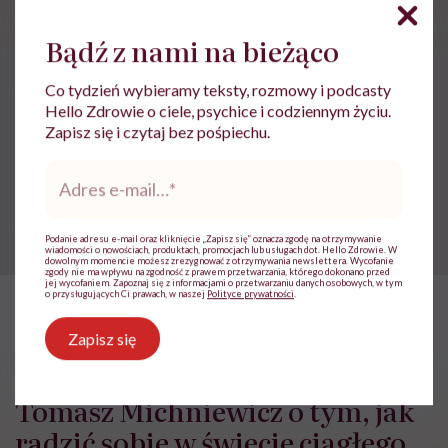
Odporność
Zdrowe usta
Bądź z nami na bieżąco
Co tydzień wybieramy teksty, rozmowy i podcasty
Hello Zdrowie o ciele, psychice i codziennym życiu.
Treści zawarte w serwisie mają wyłącznie
i
Zapisz się i czytaj bez pośpiechu.
charakter informacyjny i nie stanowią porady
lekarskiej. Pamiętaj, że w przypadku
Adres
problemów ze zdrowiem należy bezwzględnie
e-
skonsultować się z lekarzem.
mail
*
Podanie adresu e-mail oraz kliknięcie „Zapisz się” oznacza zgodę na otrzymywanie
wiadomości o nowościach, produktach, promocjach lub usługach dot. Hello Zdrowie. W
dowolnym momencie możesz zrezygnować z otrzymywania newslettera. Wycofanie
zgody nie ma wpływu na zgodność z prawem przetwarzania, którego dokonano przed
jej wycofaniem. Zapoznaj się z informacjami o przetwarzaniu danych osobowych, w tym
o przysługujących Ci prawach, w naszej
Polityce prywatności
.
HelloZdrowie
›
Zdrowie Psychiczne
›
„Odwaga to nie brak stra
Zapisz się
„Odwaga to nie brak strachu”.
Tomasz Michniewicz o tym, jak
radzić sobie w świecie ciągłego