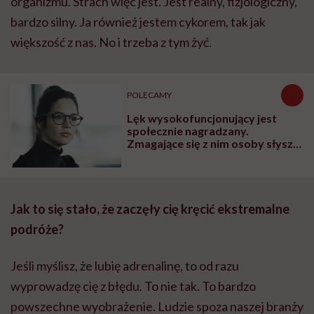
organizmu. Strach więc jest. Jest realny, fizjologiczny,
bardzo silny. Ja również jestem cykorem, tak jak
większość z nas. No i trzeba z tym żyć.
POLECAMY
Lęk wysokofuncjonujący jest
społecznie nagradzany.
Zmagające się z nim osoby słyszą:
„rób jeszcze więcej”
Jak to się stało, że zaczęły cię kręcić ekstremalne
podróże?
Jeśli myślisz, że lubię adrenalinę, to od razu
wyprowadzę cię z błędu. To nie tak. To bardzo
powszechne wyobrażenie. Ludzie spoza naszej branży