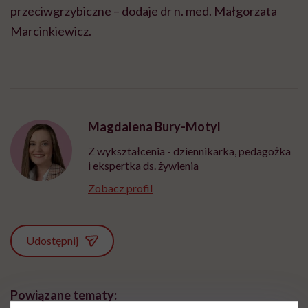
przeciwgrzybiczne – dodaje dr n. med. Małgorzata
Marcinkiewicz.
Magdalena Bury-Motyl
Z wykształcenia - dziennikarka, pedagożka
i ekspertka ds. żywienia
Zobacz profil
Udostępnij
Powiązane tematy: