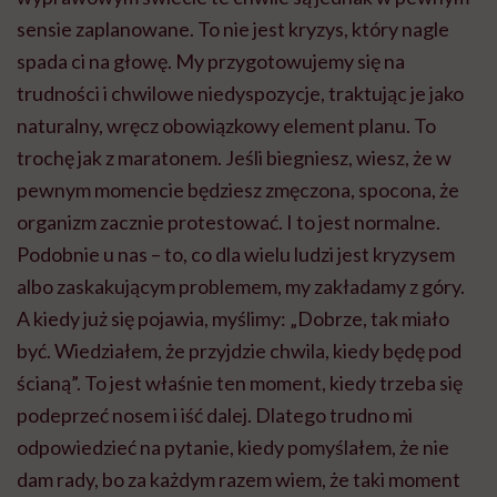
sensie zaplanowane. To nie jest kryzys, który nagle
spada ci na głowę. My przygotowujemy się na
trudności i chwilowe niedyspozycje, traktując je jako
naturalny, wręcz obowiązkowy element planu. To
trochę jak z maratonem. Jeśli biegniesz, wiesz, że w
pewnym momencie będziesz zmęczona, spocona, że
organizm zacznie protestować. I to jest normalne.
Podobnie u nas – to, co dla wielu ludzi jest kryzysem
albo zaskakującym problemem, my zakładamy z góry.
A kiedy już się pojawia, myślimy: „Dobrze, tak miało
być. Wiedziałem, że przyjdzie chwila, kiedy będę pod
ścianą”. To jest właśnie ten moment, kiedy trzeba się
podeprzeć nosem i iść dalej. Dlatego trudno mi
odpowiedzieć na pytanie, kiedy pomyślałem, że nie
dam rady, bo za każdym razem wiem, że taki moment