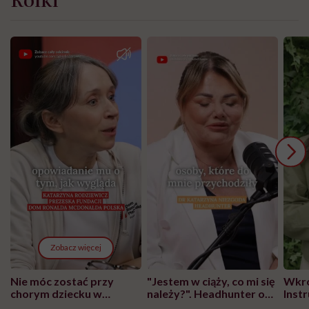
Zobacz więcej
Nie móc zostać przy
"Jestem w ciąży, co mi się
Wkró
chorym dziecku w
należy?". Headhunter o
Inst
szpitalu to tortura.
zmianie pokoleniowej u
atak