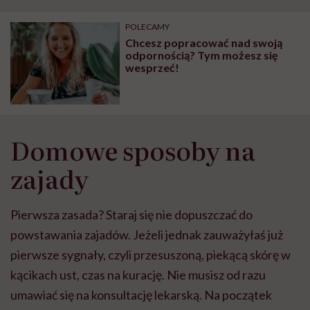
"Przeszkadzać w tym
kobiet w ciąży na rynku
wars
może chyba tylko
pracy
eksp
POLECAMY
głupota i brak
Chcesz popracować nad swoją
wyobraźni"
odpornością? Tym możesz się
wesprzeć!
Domowe sposoby na
zajady
Pierwsza zasada? Staraj się nie dopuszczać do
powstawania zajadów. Jeżeli jednak zauważyłaś już
pierwsze sygnały, czyli przesuszoną, piekącą skórę w
kącikach ust, czas na kurację. Nie musisz od razu
umawiać się na konsultację lekarską. Na początek