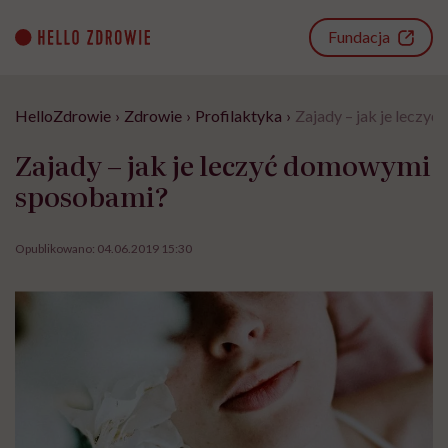
Go
to
Fundacja
content
HelloZdrowie
›
Zdrowie
›
Profilaktyka
›
Zajady – jak je lecz
Zajady – jak je leczyć domowymi
sposobami?
Opublikowano:
04.06.2019 15:30