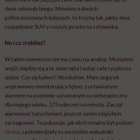
dwie sekundy biegu. Mówimy o dwóch
półtoratonowych kolosach, to trochę tak, jakby dwa
rozpędzone SUV-y ruszyły prosto na człowieka.
No i co zrobiłeś?
W takim momencie nie ma czasu na analizę. Musiałem
wejść między nią a te zwierzęta i wziąć całe ryzyko na
siebie. Czy się bałem? Absolutnie. Mam zegarek
wyprawowy monitorujący tętno, z ustawionym
alarmem na poziomie uznawanym za niebezpieczny
dla mojego wieku, 175 uderzeń na minutę. Zaczął
alarmować natychmiast, jeszcze zanim zdążyłem
zareagować. To pokazuje, jak ekstremalny był poziom
stresu
, i potwierdzały to wszystkie wskaźniki