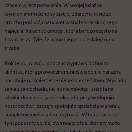
czasem wręcz potwornie. W swojej książce
wymieniałem różne sytuacje: zdarzyło mi się ze
strachu posikać, raz nawet zasnąłem ze skrajnego
napięcia. Strach to emocja, która bardzo często mi
towarzyszy. Tyle, że mimo niego robię dalej to, co
trzeba.
Rok temu, w maju, podczas wyprawy do buszu
klientka, którą prowadziłem, nieświadomie naraziła
nas oboje na śmiertelne niebezpieczeństwo. Wysiadła
sama z samochodu, nic mi nie mówiąc, usiadła na
płaskim kamieniu, jak się okazało, przy wodopoju
nosorożców, i zaczęła spokojnie opalać się w słońcu,
kompletnie nieświadoma sytuacji. W tym czasie od
tyłu podeszły do niej dwa nosorożce. Stanęły może
osiem metrów za jej plecami. Dla takich zwierząt to