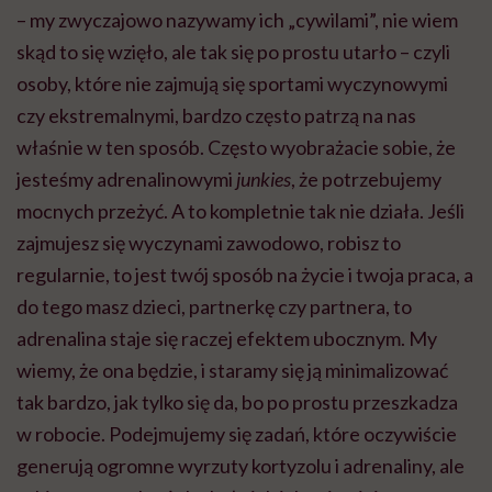
– my zwyczajowo nazywamy ich „cywilami”, nie wiem
skąd to się wzięło, ale tak się po prostu utarło – czyli
osoby, które nie zajmują się sportami wyczynowymi
czy ekstremalnymi, bardzo często patrzą na nas
właśnie w ten sposób. Często wyobrażacie sobie, że
jesteśmy adrenalinowymi
junkies
, że potrzebujemy
mocnych przeżyć. A to kompletnie tak nie działa. Jeśli
zajmujesz się wyczynami zawodowo, robisz to
regularnie, to jest twój sposób na życie i twoja praca, a
do tego masz dzieci, partnerkę czy partnera, to
adrenalina staje się raczej efektem ubocznym. My
wiemy, że ona będzie, i staramy się ją minimalizować
tak bardzo, jak tylko się da, bo po prostu przeszkadza
w robocie. Podejmujemy się zadań, które oczywiście
generują ogromne wyrzuty kortyzolu i adrenaliny, ale