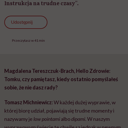
Instrukcja na trudne czasy”.
Udostępnij
Przeczytasz w 41 min
Magdalena Tereszczuk-Brach, Hello Zdrowie:
Tomku, czy pamiętasz, kiedy ostatnio pomyślałeś
sobie, że nie dasz rady?
Tomasz Michniewicz:
W każdej dużej wyprawie, w
której biorę udział, pojawiają się trudne momenty i
nazywamy je
low pointami
albo
dipami
. W naszym
wyprawowym świecie te chwile są jednak w pewnym