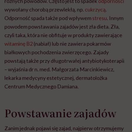
różnych powodów. Często jest to spadek
odporności
wywołany chorobą przewlekłą, np.
cukrzycą
.
Odporność spada także pod wpływem
stresu
. Innym
powodem powstawania zajadów jest zła dieta. Zła,
czyli taka, która nie obfituje w produkty zawierające
witaminę B2
(nabiał) lub nie zawiera pokarmów
białkowych pochodzenia zwierzęcego. Zajady
powstają także przy długotrwałej antybiotykoterapii
– wyjaśnia dr n. med. Małgorzata Marcinkiewicz,
lekarka medycyny estetycznej, dermatolożka
Centrum Medycznego Damiana.
Powstawanie zajadów
Zanim jednak pojawi się zajad, najpierw otrzymujemy