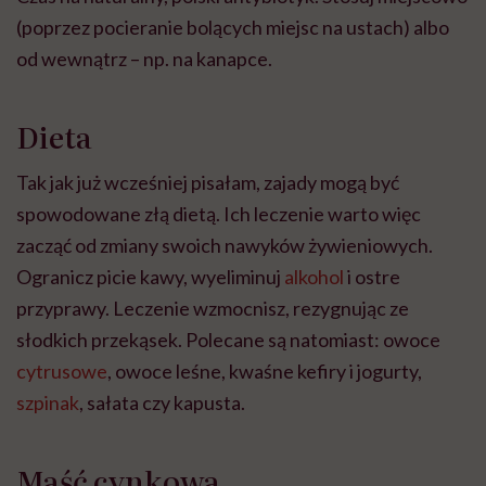
(poprzez pocieranie bolących miejsc na ustach) albo
od wewnątrz – np. na kanapce.
Dieta
Tak jak już wcześniej pisałam, zajady mogą być
spowodowane złą dietą. Ich leczenie warto więc
zacząć od zmiany swoich nawyków żywieniowych.
Ogranicz picie kawy, wyeliminuj
alkohol
i ostre
przyprawy. Leczenie wzmocnisz, rezygnując ze
słodkich przekąsek. Polecane są natomiast: owoce
cytrusowe
, owoce leśne, kwaśne kefiry i jogurty,
szpinak
, sałata czy kapusta.
Maść cynkowa