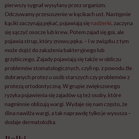
pierwszy sygnał wysyłany przez organizm.
Odczuwamy przesuszenie w kącikach ust. Następnie
kąciki zaczynają pękać, pojawiają się
nadżerki
, zaczyna
się sączyć osocze lub krew. Potem zajad się goi, ale
pojawia strup, który znowu pęka. – I w związku z tym
może dojść do zakażenia bakteryjnego lub
grzybiczego. Zajady pojawiają się także w obliczu
problemów stomatologicznych, czyli np. z powodu źle
dobranych protez u osób starszych czy problemów z
protezą ortodontyczną. W grupie zwiększonego
ryzyka pojawienia się zajadów są też osoby, które
nagminnie oblizują wargi. Wydaje się nam często, że
ślina nawilża wargi, a tak naprawdę tylko je wysusza –
dodaje dermatolożka.
Rolki