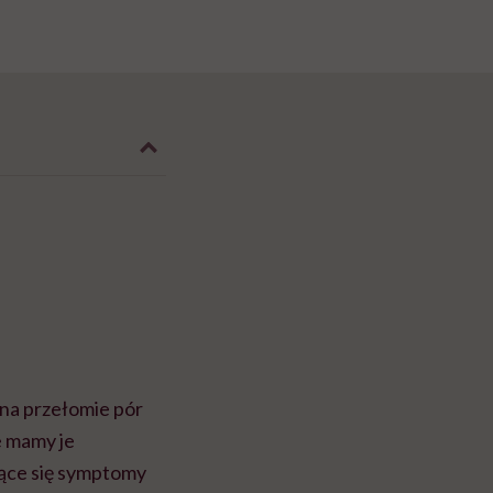
na przełomie pór
e mamy je
jące się symptomy