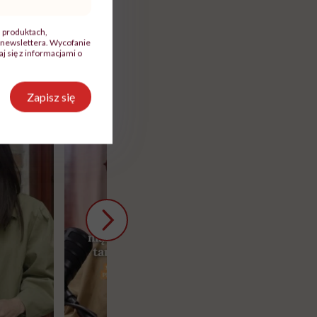
, produktach,
newslettera. Wycofanie
 się z informacjami o
Zapisz się