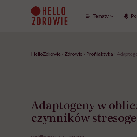
Go
to
content
Tematy
Po
HelloZdrowie
›
Zdrowie
›
Profilaktyka
›
Adaptoge
Adaptogeny w oblic
czynników stresog
Opublikowano:
06.03.2021 09:29