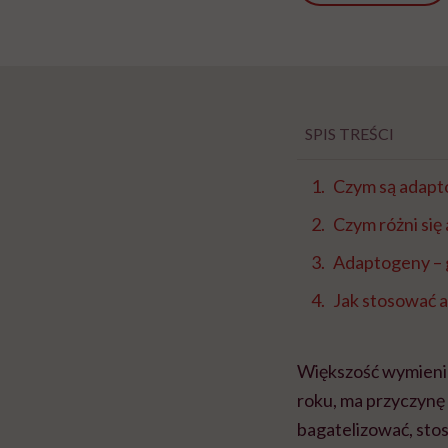
SPIS TREŚCI
Czym są adapt
Czym różni si
Adaptogeny – 
Jak stosować 
Większość wymieni
roku, ma przyczynę
bagatelizować, sto