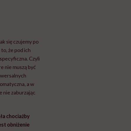
jak się czujemy po
to, że pod ich
pecyficzna. Czyli
re nie muszą być
niwersalnych
utomatyczna, a w
 nie zaburzając
ała chociażby
est obniżenie