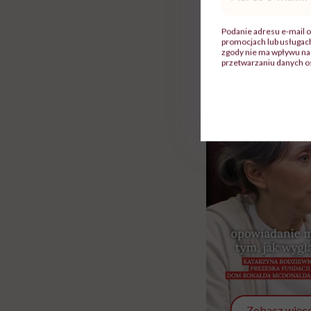
mail
*
Rolki
Podanie adresu e-mail o
promocjach lub usługa
zgody nie ma wpływu na 
przetwarzaniu danych o
Zobacz więce