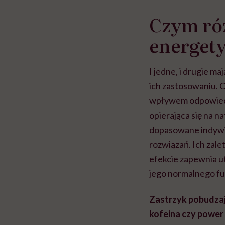
Czym róż
energet
I jedne, i drugie m
ich zastosowaniu. C
wpływem odpowiedź 
opierająca się na 
dopasowane indywid
rozwiązań. Ich zalet
efekcie zapewnia u
jego normalnego fu
Zastrzyk pobudzają
kofeina czy power 