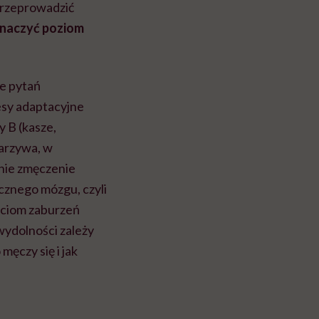
przeprowadzić
znaczyć poziom
le pytań
esy adaptacyjne
 B (kasze,
warzywa, w
nie zmęczenie
cznego mózgu, czyli
aciom zaburzeń
ydolności zależy
męczy się i jak