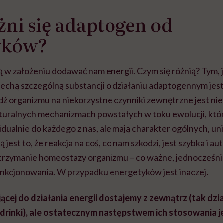
ni się adaptogen od
yków?
ają w założeniu dodawać nam energii. Czym się różnią? Tym, 
echą szczególną substancji o działaniu adaptogennym jest 
organizmu na niekorzystne czynniki zewnętrzne jest nies
naturalnych mechanizmach powstałych w toku ewolucji, któ
ualnie do każdego z nas, ale mają charakter ogólnych, u
ą jest to, że reakcja na coś, co nam szkodzi, jest szybka i a
trzymanie homeostazy organizmu – co ważne, jednocześnie
nkcjonowania. W przypadku energetyków jest inaczej
.
cej do działania energii dostajemy z zewnątrz (tak dzi
drinki), ale ostatecznym następstwem ich stosowania j