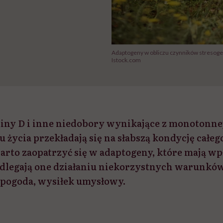
Adaptogeny w obliczu czynników stresog
Istock.com
ny D i inne niedobory wynikające z monotonnej
życia przekładają się na słabszą kondycję całeg
 warto zaopatrzyć się w adaptogeny, które mają w
Podlegają one działaniu niekorzystnych warunk
, pogoda, wysiłek umysłowy.