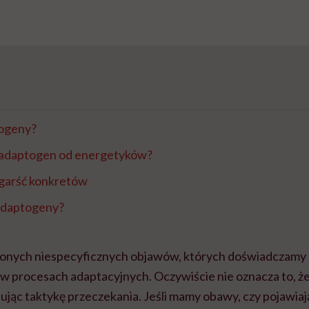
ogeny?
ę adaptogen od energetyków?
garść konkretów
adaptogeny?
onych niespecyficznych objawów, których doświadczamy 
 w procesach adaptacyjnych. Oczywiście nie oznacza to, ż
sując taktykę przeczekania. Jeśli mamy obawy, czy pojawia