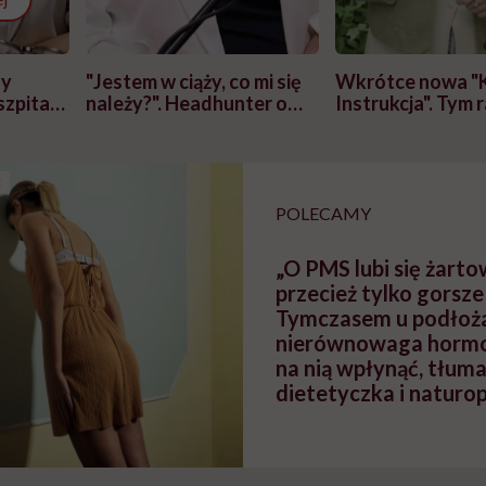
zy
"Jestem w ciąży, co mi się
Wkrótce nowa "
szpitalu
należy?". Headhunter o
Instrukcja". Tym 
szkadzać
zmianie pokoleniowej u
atakach paniki. Z
tylko
kobiet w ciąży na rynku
warsztat pacjen
braźni"
pracy
ekspercki
E
POLECAMY
„O PMS lubi się żarto
przecież tylko gorsze
Tymczasem u podłoż
nierównowaga hormon
na nią wpłynąć, tłum
dietetyczka i naturo
Skuza