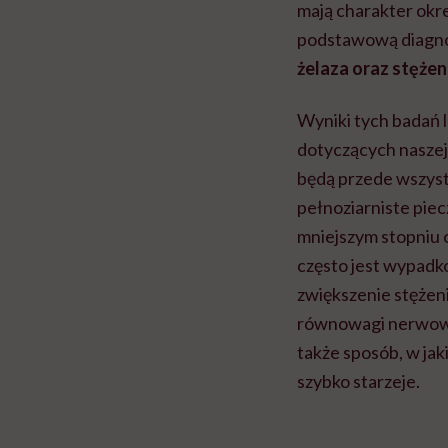
mają charakter okr
podstawową diagn
żelaza oraz stęże
Wyniki tych badań 
dotyczących naszej
będą przede wszyst
pełnoziarniste pie
mniejszym stopniu 
często jest wypadk
zwiększenie stężen
równowagi nerwowo
także sposób, w jak
szybko starzeje.