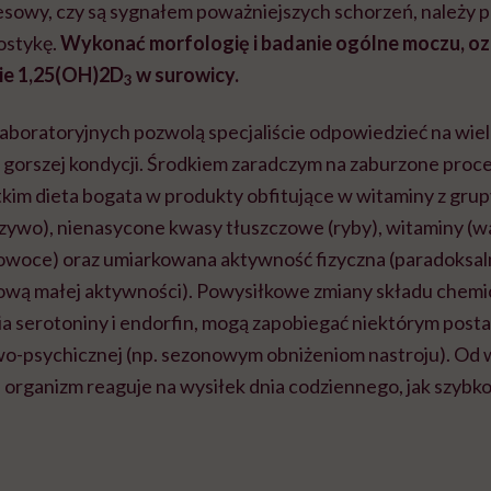
esowy, czy są sygnałem poważniejszych schorzeń, należy 
ostykę.
Wykonać morfologię i badanie ogólne moczu, o
nie 1,25(OH)2D
w surowicy.
3
laboratoryjnych pozwolą specjaliście odpowiedzieć na wie
 gorszej kondycji. Środkiem zaradczym na zaburzone proc
kim dieta bogata w produkty obfitujące w witaminy z grupy
czywo), nienasycone kwasy tłuszczowe (ryby), witaminy (
owoce) oraz umiarkowana aktywność fizyczna (paradoksal
ową małej aktywności). Powysiłkowe zmiany składu chemi
ia serotoniny i endorfin, mogą zapobiegać niektórym post
-psychicznej (np. sezonowym obniżeniom nastroju). Od w
i organizm reaguje na wysiłek dnia codziennego, jak szybko 