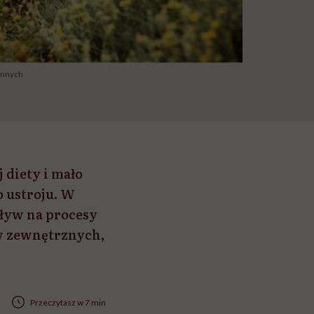
ennych
 diety i mało
o ustroju. W
pływ na procesy
ów zewnętrznych,
Przeczytasz w 7 min