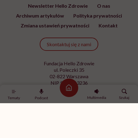
Newsletter Hello Zdrowie
O nas
Archiwum artykułów
Polityka prywatności
Zmiana ustawień prywatności
Kontakt
Skontaktuj się z nami
Fundacja Hello Zdrowie
ul. Poleczki 35
02-822 Warszawa
NIP 9512613236
Strona główna
Kontakt z redakcją
Multimedia
Szukaj
Tematy
Podcast
redakcja@hellozdrowie.pl
Dołącz do naszej społeczności