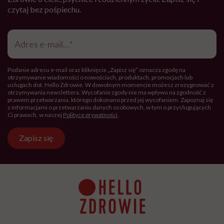
czytaj bez pośpiechu.
Adres
e-
mail
*
Podanie adresu e-mail oraz kliknięcie „Zapisz się” oznacza zgodę na
otrzymywanie wiadomości o nowościach, produktach, promocjach lub
usługach dot. Hello Zdrowie. W dowolnym momencie możesz zrezygnować z
otrzymywania newslettera. Wycofanie zgody nie ma wpływu na zgodność z
prawem przetwarzania, którego dokonano przed jej wycofaniem. Zapoznaj się
z informacjami o przetwarzaniu danych osobowych, w tym o przysługujących
Ci prawach, w naszej
Polityce prywatności
.
Zapisz się