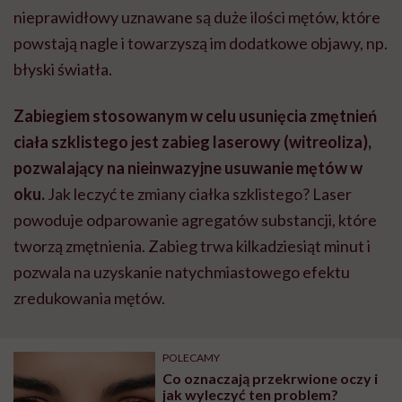
nieprawidłowy uznawane są duże ilości mętów, które
powstają nagle i towarzyszą im dodatkowe objawy, np.
błyski światła.
Zabiegiem stosowanym w celu usunięcia zmętnień
ciała szklistego jest zabieg laserowy (witreoliza),
pozwalający na nieinwazyjne usuwanie mętów w
oku.
Jak leczyć te zmiany ciałka szklistego? Laser
powoduje odparowanie agregatów substancji, które
tworzą zmętnienia. Zabieg trwa kilkadziesiąt minut i
pozwala na uzyskanie natychmiastowego efektu
zredukowania mętów.
POLECAMY
Co oznaczają przekrwione oczy i
jak wyleczyć ten problem?