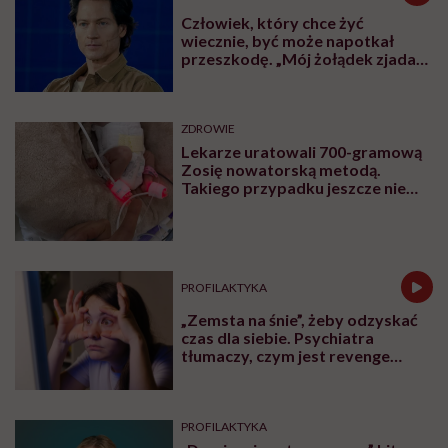
Człowiek, który chce żyć
wiecznie, być może napotkał
przeszkodę. „Mój żołądek zjada
sam siebie”
ZDROWIE
Lekarze uratowali 700-gramową
Zosię nowatorską metodą.
Takiego przypadku jeszcze nie
było
PROFILAKTYKA
„Zemsta na śnie”, żeby odzyskać
czas dla siebie. Psychiatra
tłumaczy, czym jest revenge
bedtime procrastination
PROFILAKTYKA