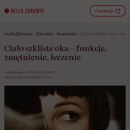
Go
to
Fundacja
content
HelloZdrowie
›
Zdrowie
›
Anatomia
›
Ciało szkliste oka – funkc
Ciało szkliste oka – funkcje,
zmętnienie, leczenie
Opublikowano:
05.04.2021 14:39
Aktualizacja:
06.04.2021 11:11