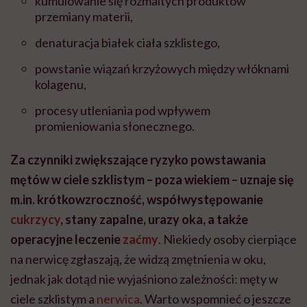
kumulowanie się rozmaitych produktów
przemiany materii,
denaturacja białek ciała szklistego,
powstanie wiązań krzyżowych między włóknami
kolagenu,
procesy utleniania pod wpływem
promieniowania słonecznego.
Za czynniki zwiększające ryzyko powstawania
mętów w ciele szklistym – poza wiekiem – uznaje się
m.in. krótkowzroczność, współwystępowanie
cukrzycy
, stany zapalne, urazy oka, a także
operacyjne leczenie
zaćmy
. Niekiedy osoby cierpiące
na nerwicę zgłaszają, że widzą zmętnienia w oku,
jednak jak dotąd nie wyjaśniono zależności: męty w
ciele szklistym a
nerwica
. Warto wspomnieć o jeszcze