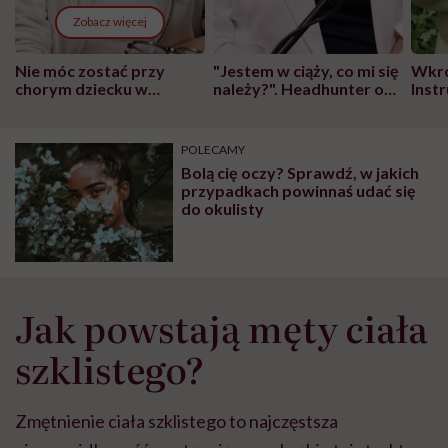
Zobacz więcej
Nie móc zostać przy
"Jestem w ciąży, co mi się
Wkró
chorym dziecku w
należy?". Headhunter o
Inst
szpitalu to tortura.
zmianie pokoleniowej u
atak
"Przeszkadzać w tym
kobiet w ciąży na rynku
wars
może chyba tylko
pracy
eksp
POLECAMY
głupota i brak
Bolą cię oczy? Sprawdź, w jakich
wyobraźni"
przypadkach powinnaś udać się
do okulisty
Jak powstają męty ciała
szklistego?
Zmętnienie ciała szklistego to najczęstsza