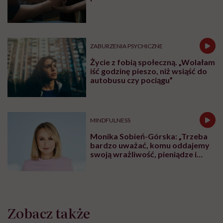
ZABURZENIA PSYCHICZNE
Życie z fobią społeczną. „Wolałam
iść godzinę pieszo, niż wsiąść do
autobusu czy pociągu”
MINDFULNESS
Monika Sobień-Górska: „Trzeba
bardzo uważać, komu oddajemy
swoją wrażliwość, pieniądze i
zaufanie”
Zobacz także