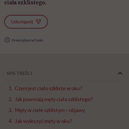
ciała szklistego.
Udostępnij
Przeczytasz w 5 min
SPIS TREŚCI
Czym jest ciało szkliste w oku?
Jak powstają męty ciała szklistego?
Męty w ciele szklistym – objawy
Jak wyleczyć męty w oku?