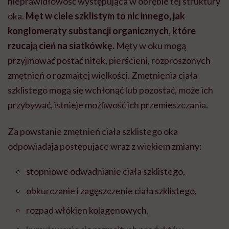
nieprawidłowość występująca w obrębie tej struktury
oka.
Męt w ciele szklistym to nic innego, jak
konglomeraty substancji organicznych, które
rzucają cień na siatkówkę.
Męty w oku mogą
przyjmować postać nitek, pierścieni, rozproszonych
zmętnień o rozmaitej wielkości. Zmętnienia ciała
szklistego mogą się wchłonąć lub pozostać, może ich
przybywać, istnieje możliwość ich przemieszczania.
Za powstanie zmętnień ciała szklistego oka
odpowiadają postępujące wraz z wiekiem zmiany:
stopniowe odwadnianie ciała szklistego,
obkurczanie i zagęszczenie ciała szklistego,
rozpad włókien kolagenowych,