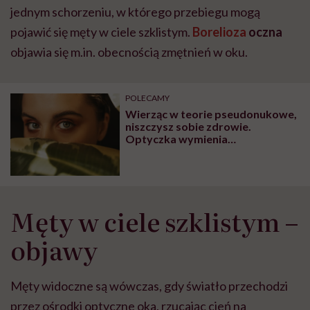
jednym schorzeniu, w którego przebiegu mogą
pojawić się męty w ciele szklistym.
Borelioza
oczna
objawia się m.in. obecnością zmętnień w oku.
POLECAMY
Wierząc w teorie pseudonukowe,
niszczysz sobie zdrowie.
Optyczka wymienia
najpopularniejsze z teorii, przez
które można popsuć sobie wzrok
Męty w ciele szklistym –
objawy
Męty widoczne są wówczas, gdy światło przechodzi
przez ośrodki optyczne oka, rzucając cień na