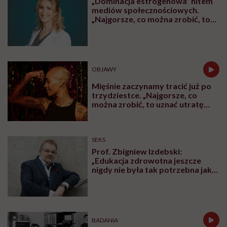
„Dominacja estrogenowa” hitem
mediów społecznościowych.
„Najgorsze, co można zrobić, to
leczyć modne hasło”
OBJAWY
Mięśnie zaczynamy tracić już po
trzydziestce. „Najgorsze, co
można zrobić, to uznać utratę
sprawności za nieunikniony
element starzenia”
SEKS
Prof. Zbigniew Izdebski:
„Edukacja zdrowotna jeszcze
nigdy nie była tak potrzebna jak
teraz, kiedy jest taki chaos
informacyjny”
BADANIA