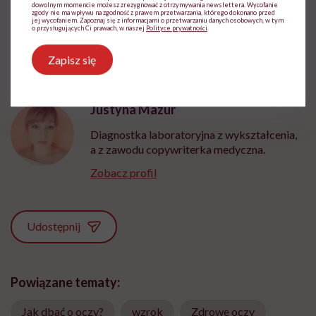
dowolnym momencie możesz zrezygnować z otrzymywania newslettera. Wycofanie
2010 r.
zgody nie ma wpływu na zgodność z prawem przetwarzania, którego dokonano przed
jej wycofaniem. Zapoznaj się z informacjami o przetwarzaniu danych osobowych, w tym
o przysługujących Ci prawach, w naszej
Polityce prywatności
.
Zapisz się
Justyna Mazur
Diagnostka laboratoryjna z wykształcenia,
a z zawodu copywriterka medyczna.
Zobacz profil
Udostępnij
Powiązane tematy:
Jak dbać o oczy?
wzrok
Zdrowe oczy