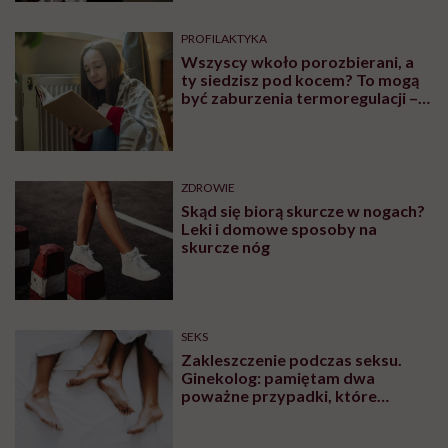
PROFILAKTYKA
Wszyscy wkoło porozbierani, a
ty siedzisz pod kocem? To mogą
być zaburzenia termoregulacji –
wynikające z choroby lub złych
nawyków
ZDROWIE
Skąd się biorą skurcze w nogach?
Leki i domowe sposoby na
skurcze nóg
SEKS
Zakleszczenie podczas seksu.
Ginekolog: pamiętam dwa
poważne przypadki, które
wymagały interwencji szpitalnej