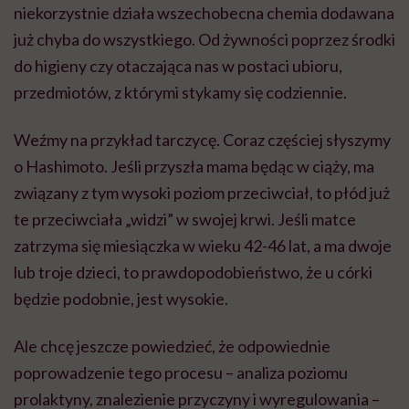
niekorzystnie działa wszechobecna chemia dodawana
już chyba do wszystkiego. Od żywności poprzez środki
do higieny czy otaczająca nas w postaci ubioru,
przedmiotów, z którymi stykamy się codziennie.
Weźmy na przykład tarczycę. Coraz częściej słyszymy
o Hashimoto. Jeśli przyszła mama będąc w ciąży, ma
związany z tym wysoki poziom przeciwciał, to płód już
te przeciwciała „widzi” w swojej krwi. Jeśli matce
zatrzyma się miesiączka w wieku 42-46 lat, a ma dwoje
lub troje dzieci, to prawdopodobieństwo, że u córki
będzie podobnie, jest wysokie.
Ale chcę jeszcze powiedzieć, że odpowiednie
poprowadzenie tego procesu – analiza poziomu
prolaktyny, znalezienie przyczyny i wyregulowania –