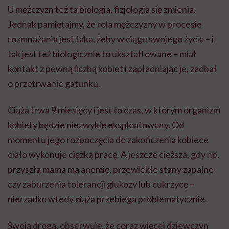
U mężczyzn też ta biologia, fizjologia się zmienia.
Jednak pamiętajmy, że rola mężczyzny w procesie
rozmnażania jest taka, żeby w ciągu swojego życia – i
tak jest też biologicznie to ukształtowane – miał
kontakt z pewną liczbą kobiet i zapładniając je, zadbał
o przetrwanie gatunku.
Ciąża trwa 9 miesięcy i jest to czas, w którym organizm
kobiety będzie niezwykle eksploatowany. Od
momentu jego rozpoczęcia do zakończenia kobiece
ciało wykonuje ciężką pracę. A jeszcze cięższa, gdy np.
przyszła mama ma anemię, przewlekłe stany zapalne
czy zaburzenia tolerancji glukozy lub cukrzycę –
nierzadko wtedy ciąża przebiega problematycznie.
Swoją drogą, obserwuję, że coraz więcej dziewczyn