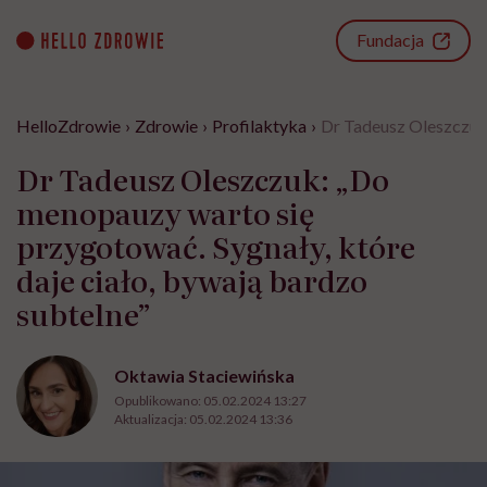
Go
to
Fundacja
content
HelloZdrowie
›
Zdrowie
›
Profilaktyka
›
Dr Tadeusz Oleszczuk:
Dr Tadeusz Oleszczuk: „Do
menopauzy warto się
przygotować. Sygnały, które
daje ciało, bywają bardzo
subtelne”
Oktawia Staciewińska
Opublikowano:
05.02.2024 13:27
Aktualizacja:
05.02.2024 13:36