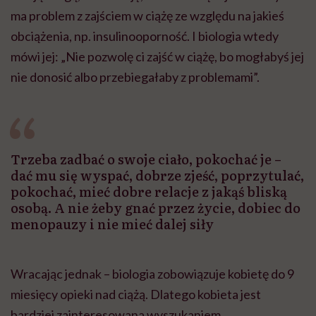
ma problem z zajściem w ciążę ze względu na jakieś
obciążenia, np. insulinooporność. I biologia wtedy
mówi jej: „Nie pozwolę ci zajść w ciążę, bo mogłabyś jej
nie donosić albo przebiegałaby z problemami”.
Trzeba zadbać o swoje ciało, pokochać je –
dać mu się wyspać, dobrze zjeść, poprzytulać,
pokochać, mieć dobre relacje z jakąś bliską
osobą. A nie żeby gnać przez życie, dobiec do
menopauzy i nie mieć dalej siły
Wracając jednak – biologia zobowiązuje kobietę do 9
miesięcy opieki nad ciążą. Dlatego kobieta jest
bardziej zainteresowana wyszukaniem