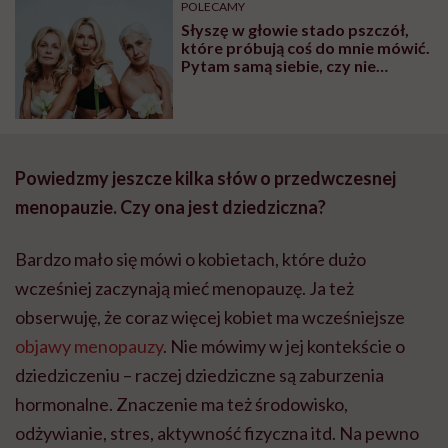
POLECAMY
Słyszę w głowie stado pszczół,
które próbują coś do mnie mówić.
Pytam samą siebie, czy nie
zwariowałam – tak też może
objawiać się menopauza
Powiedzmy jeszcze kilka słów o przedwczesnej
menopauzie. Czy ona jest dziedziczna?
Bardzo mało się mówi o kobietach, które dużo
wcześniej zaczynają mieć menopauzę. Ja też
obserwuję, że coraz więcej kobiet ma wcześniejsze
objawy menopauzy
. Nie mówimy w jej kontekście o
dziedziczeniu – raczej dziedziczne są zaburzenia
hormonalne. Znaczenie ma też środowisko,
odżywianie, stres, aktywność fizyczna itd. Na pewno