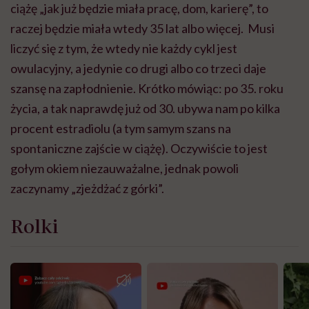
ciążę „jak już będzie miała pracę, dom, karierę”, to
raczej będzie miała wtedy 35 lat albo więcej. Musi
liczyć się z tym, że wtedy nie każdy cykl jest
owulacyjny, a jedynie co drugi albo co trzeci daje
szansę na zapłodnienie. Krótko mówiąc: po 35. roku
życia, a tak naprawdę już od 30. ubywa nam po kilka
procent estradiolu (a tym samym szans na
spontaniczne zajście w ciążę). Oczywiście to jest
gołym okiem niezauważalne, jednak powoli
zaczynamy „zjeżdżać z górki”.
Rolki