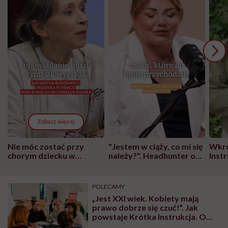
Zobacz więcej
Nie móc zostać przy
"Jestem w ciąży, co mi się
Wkró
chorym dziecku w
należy?". Headhunter o
Inst
szpitalu to tortura.
zmianie pokoleniowej u
atak
"Przeszkadzać w tym
kobiet w ciąży na rynku
wars
może chyba tylko
pracy
eksp
POLECAMY
głupota i brak
„Jest XXI wiek. Kobiety mają
wyobraźni"
prawo dobrze się czuć!”. Jak
powstaje Krótka Instrukcja. O
Menopauzie