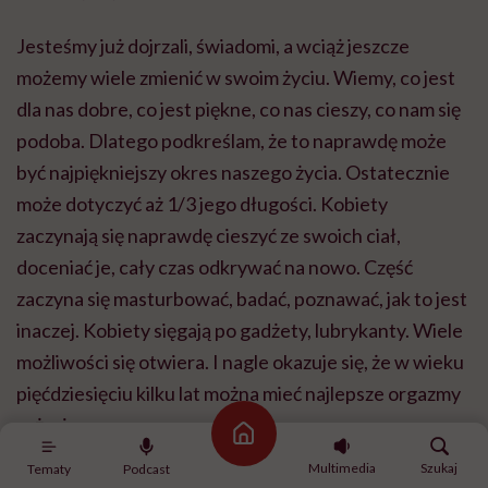
Jesteśmy już dojrzali, świadomi, a wciąż jeszcze
możemy wiele zmienić w swoim życiu. Wiemy, co jest
dla nas dobre, co jest piękne, co nas cieszy, co nam się
podoba. Dlatego podkreślam, że to naprawdę może
być najpiękniejszy okres naszego życia. Ostatecznie
może dotyczyć aż 1/3 jego długości. Kobiety
zaczynają się naprawdę cieszyć ze swoich ciał,
doceniać je, cały czas odkrywać na nowo. Część
zaczyna się masturbować, badać, poznawać, jak to jest
inaczej. Kobiety sięgają po gadżety, lubrykanty. Wiele
możliwości się otwiera. I nagle okazuje się, że w wieku
pięćdziesięciu kilku lat można mieć najlepsze orgazmy
w życiu.
Strona główna
Multimedia
Szukaj
Tematy
Podcast
I nawiązując do tego, co wcześniej – jeśli facet