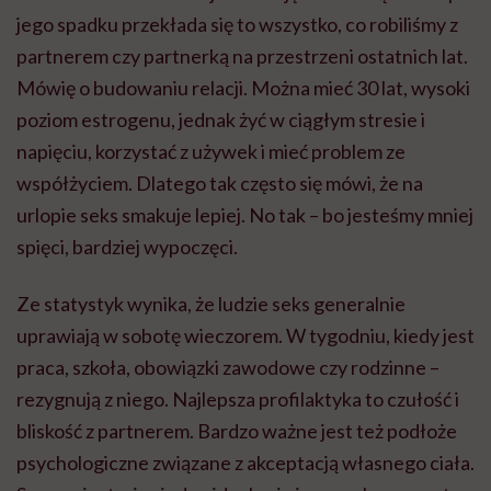
jego spadku przekłada się to wszystko, co robiliśmy z
partnerem czy partnerką na przestrzeni ostatnich lat.
Mówię o budowaniu relacji. Można mieć 30 lat, wysoki
poziom estrogenu, jednak żyć w ciągłym stresie i
napięciu, korzystać z używek i mieć problem ze
współżyciem. Dlatego tak często się mówi, że na
urlopie seks smakuje lepiej. No tak – bo jesteśmy mniej
spięci, bardziej wypoczęci.
Ze statystyk wynika, że ludzie seks generalnie
uprawiają w sobotę wieczorem. W tygodniu, kiedy jest
praca, szkoła, obowiązki zawodowe czy rodzinne –
rezygnują z niego. Najlepsza profilaktyka to czułość i
bliskość z partnerem. Bardzo ważne jest też podłoże
psychologiczne związane z akceptacją własnego ciała.