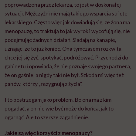
poprowadzona przez lekarza, to jest w doskonałej
sytuacji. Mężczyźni nie mają takiego wsparcia stricte
lekarskiego. Często więc jak dowiadują się, ze żona ma
menopauzę, to traktują to jak wyrok i wycofują się, nie
podejmując żadnych działań. Siadają na kanapie,
uznając, że to już koniec. Ona tymczasem rozkwita,
chce jej się żyć, spotykać, podróżować. Przychodzi do
gabinetu i opowiada, że nie poznaje swojego partnera,
że on gaśnie, a nigdy taki nie był. Szkoda mi więc też
panów, którzy „rezygnują z życia”.
I to postrzegam jako problem. Bo ona ma z kim
pogadać, a on nie wie być może do końca, jak to
ogarnąć. Ale to szersze zagadnienie.
Jakie są więc korzyści z menopauzy?