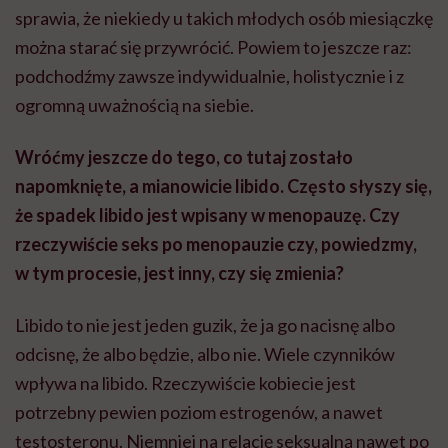
sprawia, że niekiedy u takich młodych osób miesiączkę
można starać się przywrócić. Powiem to jeszcze raz:
podchodźmy zawsze indywidualnie, holistycznie i z
ogromną uważnością na siebie.
Wróćmy jeszcze do tego, co tutaj zostało
napomknięte, a mianowicie libido. Często słyszy się,
że spadek libido jest wpisany w menopauzę. Czy
rzeczywiście seks po menopauzie czy, powiedzmy,
w tym procesie, jest inny, czy się zmienia?
Libido to nie jest jeden guzik, że ja go nacisnę albo
odcisnę, że albo będzie, albo nie. Wiele czynników
wpływa na libido. Rzeczywiście kobiecie jest
potrzebny pewien poziom estrogenów, a nawet
testosteronu. Niemniej na relację seksualną nawet po