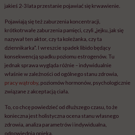
jakieś 2-3 lata przestanie pojawiać się krwawienie.
Pojawiają się też zaburzenia koncentracji,
krótkotrwałe zaburzenia pamięci, czyli „jejku, jak się
nazywał ten aktor, czy ta koleżanka, czy ta
dziennikarka”. I wreszcie spadek libido będący
konsekwencją spadku poziomu estrogenów. Tu
jednak sprawa wygląda różnie – indywidualnie
właśnie w zależności od ogólnego stanu zdrowia,
pracy wątroby
, poziomów hormonów, psychologicznie
związane z akceptacją ciała.
To, co chcę powiedzieć od dłuższego czasu, to że
konieczna jest holistyczna ocena stanu własnego
zdrowia, analiza parametrów i indywidualna,
odpowiednia opieka.