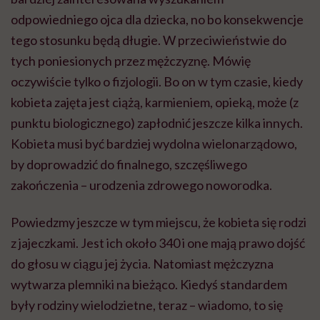
odpowiedniego ojca dla dziecka, no bo konsekwencje
tego stosunku będą długie. W przeciwieństwie do
tych poniesionych przez mężczyznę. Mówię
oczywiście tylko o fizjologii. Bo on w tym czasie, kiedy
kobieta zajęta jest ciążą, karmieniem, opieką, może (z
punktu biologicznego) zapłodnić jeszcze kilka innych.
Kobieta musi być bardziej wydolna wielonarządowo,
by doprowadzić do finalnego, szczęśliwego
zakończenia – urodzenia zdrowego noworodka.
Powiedzmy jeszcze w tym miejscu, że kobieta się rodzi
z jajeczkami. Jest ich około 340 i one mają prawo dojść
do głosu w ciągu jej życia. Natomiast mężczyzna
wytwarza plemniki na bieżąco. Kiedyś standardem
były rodziny wielodzietne, teraz – wiadomo, to się