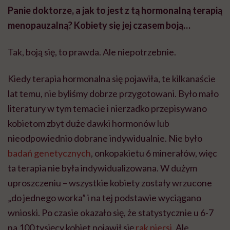
Panie doktorze, a jak to jest z tą hormonalną terapią
menopauzalną? Kobiety się jej czasem boją…
Tak, boją się, to prawda. Ale niepotrzebnie.
Kiedy terapia hormonalna się pojawiła, te kilkanaście
lat temu, nie byliśmy dobrze przygotowani. Było mało
literatury w tym temacie i nierzadko przepisywano
kobietom zbyt duże dawki hormonów lub
nieodpowiednio dobrane indywidualnie. Nie było
badań genetycznych
, onkopakietu 6 minerałów, więc
ta terapia nie była indywidualizowana. W dużym
uproszczeniu – wszystkie kobiety zostały wrzucone
„do jednego worka” i na tej podstawie wyciągano
wnioski. Po czasie okazało się, że statystycznie u 6-7
na 100 tysięcy kobiet pojawił się
rak piersi
. Ale