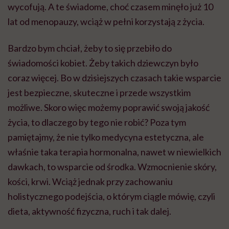
wycofują. A te świadome, choć czasem minęło już 10
lat od menopauzy, wciąż w pełni korzystają z życia.
Bardzo bym chciał, żeby to się przebiło do
świadomości kobiet. Żeby takich dziewczyn było
coraz więcej. Bo w dzisiejszych czasach takie wsparcie
jest bezpieczne, skuteczne i przede wszystkim
możliwe. Skoro więc możemy poprawić swoją jakość
życia, to dlaczego by tego nie robić? Poza tym
pamiętajmy, że nie tylko medycyna estetyczna, ale
właśnie taka terapia hormonalna, nawet w niewielkich
dawkach, to wsparcie od środka. Wzmocnienie skóry,
kości, krwi. Wciąż jednak przy zachowaniu
holistycznego podejścia, o którym ciągle mówię, czyli
dieta, aktywność fizyczna, ruch i tak dalej.