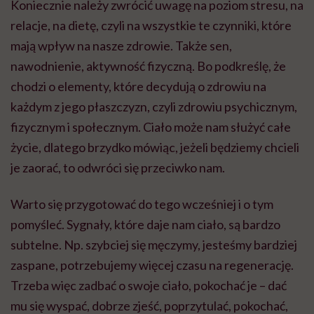
Koniecznie należy zwrócić uwagę na poziom stresu, na
relacje, na dietę, czyli na wszystkie te czynniki, które
mają wpływ na nasze zdrowie. Także sen,
nawodnienie, aktywność fizyczną. Bo podkreślę, że
chodzi o elementy, które decydują o zdrowiu na
każdym z jego płaszczyzn, czyli zdrowiu psychicznym,
fizycznym i społecznym. Ciało może nam służyć całe
życie, dlatego brzydko mówiąc, jeżeli będziemy chcieli
je zaorać, to odwróci się przeciwko nam.
Warto się przygotować do tego wcześniej i o tym
pomyśleć. Sygnały, które daje nam ciało, są bardzo
subtelne. Np. szybciej się męczymy, jesteśmy bardziej
zaspane, potrzebujemy więcej czasu na regenerację.
Trzeba więc zadbać o swoje ciało, pokochać je – dać
mu się wyspać, dobrze zjeść, poprzytulać, pokochać,