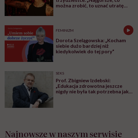
można zrobić, to uznać utratę
sprawności za nieunikniony
element starzenia”
FEMINIZM
Dorota Szelągowska: „Kocham
siebie dużo bardziej niż
kiedykolwiek do tej pory”
SEKS
Prof. Zbigniew Izdebski:
„Edukacja zdrowotna jeszcze
nigdy nie była tak potrzebna jak
teraz, kiedy jest taki chaos
informacyjny”
Najnowsze w naszym serwisie