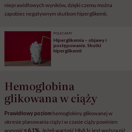
nieprawidłowych wyników, dzięki czemu można
zapobiec negatywnym skutkom hiperglikemii.
POLECAMY
Hiperglikemia – objawy i
postępowanie. Skutki
hiperglikemii
Hemoglobina
glikowana w ciąży
Prawidłowy poziom
hemoglobiny glikowanej w
okresie planowania ciąży i w czasie ciąży powinien
wynosić
≤ 6,1%.
Jeżeli wartość HbA1c jest wyższa niż