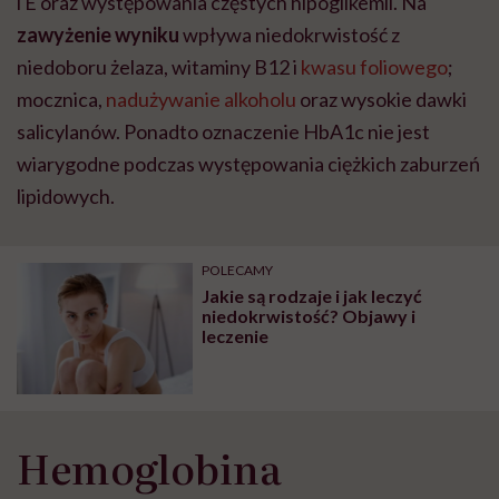
i E oraz występowania częstych hipoglikemii. Na
zawyżenie wyniku
wpływa niedokrwistość z
niedoboru żelaza, witaminy B12 i
kwasu foliowego
;
mocznica,
nadużywanie alkoholu
oraz wysokie dawki
salicylanów. Ponadto oznaczenie HbA1c nie jest
wiarygodne podczas występowania ciężkich zaburzeń
lipidowych.
POLECAMY
Jakie są rodzaje i jak leczyć
niedokrwistość? Objawy i
leczenie
Hemoglobina