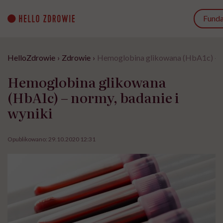
Go
to
Funda
content
HelloZdrowie
›
Zdrowie
›
Hemoglobina glikowana (HbA1c) – no
Hemoglobina glikowana
(HbA1c) – normy, badanie i
wyniki
Opublikowano:
29.10.2020 12:31