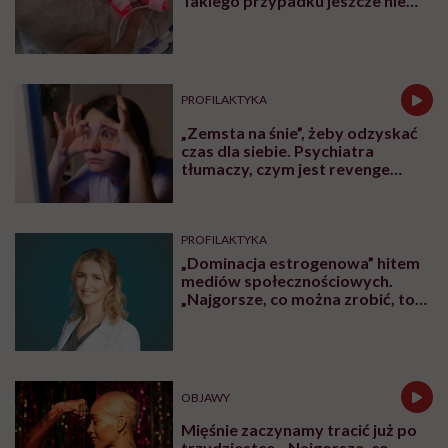
Takiego przypadku jeszcze nie
było
PROFILAKTYKA
„Zemsta na śnie”, żeby odzyskać
czas dla siebie. Psychiatra
tłumaczy, czym jest revenge
bedtime procrastination
PROFILAKTYKA
„Dominacja estrogenowa” hitem
mediów społecznościowych.
„Najgorsze, co można zrobić, to
leczyć modne hasło”
OBJAWY
Mięśnie zaczynamy tracić już po
trzydziestce. „Najgorsze, co