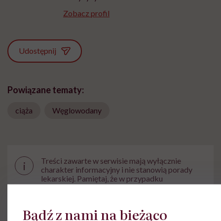
Zobacz profil
Udostępnij
Powiązane tematy:
ciąża
Węglowodany
Treści zawarte w serwisie mają wyłącznie
i
charakter informacyjny i nie stanowią porady
lekarskiej. Pamiętaj, że w przypadku
problemów ze zdrowiem należy bezwzględnie
skonsultować się z lekarzem.
Bądź z nami na bieżąco