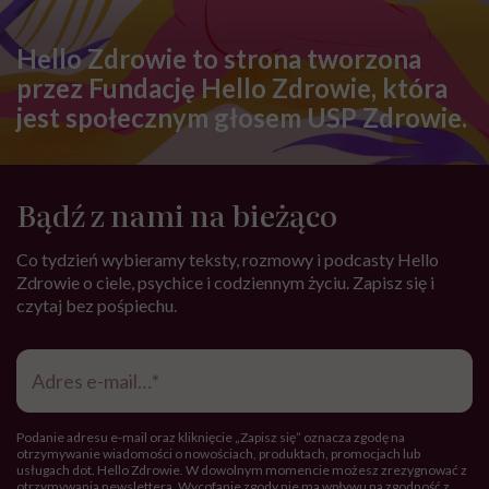
Hello Zdrowie to strona tworzona
przez Fundację Hello Zdrowie, która
jest społecznym głosem USP Zdrowie.
Bądź z nami na bieżąco
Co tydzień wybieramy teksty, rozmowy i podcasty Hello
Zdrowie o ciele, psychice i codziennym życiu. Zapisz się i
czytaj bez pośpiechu.
Adres
e-
mail
*
Podanie adresu e-mail oraz kliknięcie „Zapisz się” oznacza zgodę na
otrzymywanie wiadomości o nowościach, produktach, promocjach lub
usługach dot. Hello Zdrowie. W dowolnym momencie możesz zrezygnować z
otrzymywania newslettera. Wycofanie zgody nie ma wpływu na zgodność z