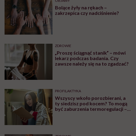
OBJAWY
Bolące żyły na rękach –
zakrzepica czy nadciśnienie?
ZDROWIE
„Proszę ściągnąć stanik” – mówi
lekarz podczas badania. Czy
zawsze należy się na to zgadzać?
PROFILAKTYKA
Wszyscy wkoło porozbierani, a
ty siedzisz pod kocem? To mogą
być zaburzenia termoregulacji –
wynikające z choroby lub złych
nawyków