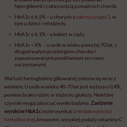
hiperglikemii i z obecnością poważnych chorób,
HbA1c
≤
6,5% – u chorych z
cukrzycą typu 1
, w
tym u dzieci i młodzieży,
HbA1c
≤
6,1% – u kobiet w ciąży,
HbA1c < 8% – u osób w wieku powyżej 70 lat, z
długotrwałym przebiegiem choroby i
zaawansowanymi powikłaniami sercowo-
naczyniowymi.
Wartość hemoglobiny glikowanej zmienia się wraz z
wiekiem. U osób w wieku 40-70 lat jest wyższa o 0,4%,
pomimo braku różnic w stężeniu glukozy. Niektóre
czynniki mogą zaburzać wyniki badania.
Zaniżenie
wyników HbA1c
może wynikać z
niedokrwistości
hemolitycznej
, krwawień, wysokiej podaży witaminy C