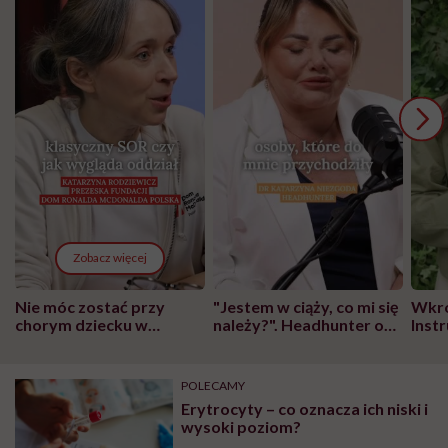
Zobacz więcej
Nie móc zostać przy
"Jestem w ciąży, co mi się
Wkró
chorym dziecku w
należy?". Headhunter o
Inst
szpitalu to tortura.
zmianie pokoleniowej u
atak
"Przeszkadzać w tym
kobiet w ciąży na rynku
wars
może chyba tylko
pracy
eksp
POLECAMY
głupota i brak
Erytrocyty – co oznacza ich niski i
wyobraźni"
wysoki poziom?