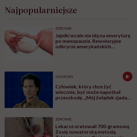
Najpopularniejsze
ZDROWIE
Jajniki wcale nie idą na emeryturę
po menopauzie. Rewolucyjne
odkrycie amerykańskich
naukowców
CHOROBY
Człowiek, który chce żyć
wiecznie, być może napotkał
przeszkodę. „Mój żołądek zjada
sam siebie”
ZDROWIE
Lekarze uratowali 700-gramową
Zosię nowatorską metodą.