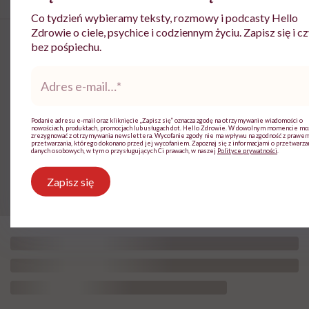
Co tydzień wybieramy teksty, rozmowy i podcasty Hello
Zdrowie o ciele, psychice i codziennym życiu. Zapisz się i cz
bez pośpiechu.
Adres
Dr n. med. Magdalena Ziętara:
e-
mail
*
„Ciało po ciąży nie wraca do
normy. Ono tworzy nową
Podanie adresu e-mail oraz kliknięcie „Zapisz się” oznacza zgodę na otrzymywanie wiadomości o
nowościach, produktach, promocjach lub usługach dot. Hello Zdrowie. W dowolnym momencie m
zrezygnować z otrzymywania newslettera. Wycofanie zgody nie ma wpływu na zgodność z prawe
normę”
przetwarzania, którego dokonano przed jej wycofaniem. Zapoznaj się z informacjami o przetwarza
danych osobowych, w tym o przysługujących Ci prawach, w naszej
Polityce prywatności
.
Zapisz się