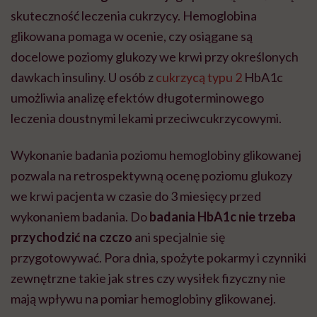
skuteczność leczenia cukrzycy. Hemoglobina
glikowana pomaga w ocenie, czy osiągane są
docelowe poziomy glukozy we krwi przy określonych
dawkach insuliny. U osób z
cukrzycą typu 2
HbA1c
umożliwia analizę efektów długoterminowego
leczenia doustnymi lekami przeciwcukrzycowymi.
Wykonanie badania poziomu hemoglobiny glikowanej
pozwala na retrospektywną ocenę poziomu glukozy
we krwi pacjenta w czasie do 3 miesięcy przed
wykonaniem badania. Do
badania HbA1c nie trzeba
przychodzić na czczo
ani specjalnie się
przygotowywać. Pora dnia, spożyte pokarmy i czynniki
zewnętrzne takie jak stres czy wysiłek fizyczny nie
mają wpływu na pomiar hemoglobiny glikowanej.