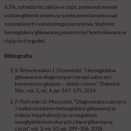
6,5%, odradza się zajście w ciąże, ponieważ wysoki
poziom glikemii zwiększa ryzyko powstawania wad
rozwojowych i samoistnego poronienia. Stężenie
hemoglobiny glikowanej powinno być kontrolowane w
ciąży co 6 tygodni.
Bibliografia:
S. Wenclewska i J. Drzewoski, “Hemoglobina
glikowana w diagnostyce i terapii zaburzeń
homeostazy glukozy — blaski i cienie”, Diabetol.
Klin., vol. 3, no. 4, pp. 167–175, 2014.
P. Pietrasik i D. Moczulski, “Diagnostyka cukrzycy
z wykorzystaniem hemoglobiny glikowanej w
trakcie hospitalizacji ze szczególnym
uwzględnieniem chorych z hiperglikemią na
czczo”, vol. 3, no. 53, pp. 299–306, 2018.