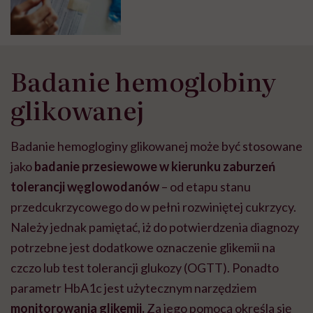
Badanie hemoglobiny
glikowanej
Badanie hemogloginy glikowanej może być stosowane
jako
badanie przesiewowe w kierunku zaburzeń
tolerancji węglowodanów
– od etapu stanu
przedcukrzycowego do w pełni rozwiniętej cukrzycy.
Należy jednak pamiętać, iż do potwierdzenia diagnozy
potrzebne jest dodatkowe oznaczenie glikemii na
czczo lub test tolerancji glukozy (OGTT). Ponadto
parametr HbA1c jest użytecznym narzędziem
monitorowania glikemii.
Za jego pomocą określa się