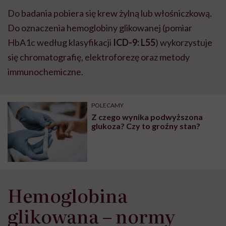
Do badania pobiera się krew żylną lub włośniczkową.
Do oznaczenia hemoglobiny glikowanej (pomiar
HbA1c według klasyfikacji
ICD-9: L55
) wykorzystuje
się chromatografię, elektroforezę oraz metody
immunochemiczne.
POLECAMY
Z czego wynika podwyższona
glukoza? Czy to groźny stan?
Hemoglobina
glikowana – normy