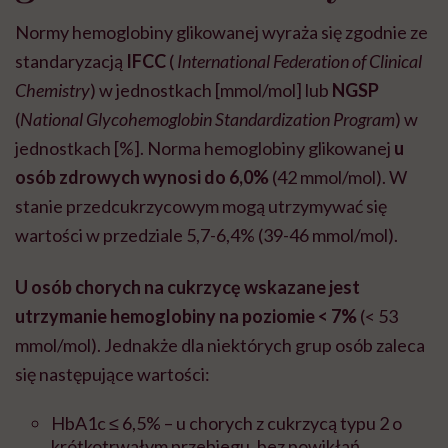
Normy hemoglobiny glikowanej wyraża się zgodnie ze
standaryzacją
IFCC
(
International Federation of Clinical
Chemistry
) w jednostkach [mmol/mol] lub
NGSP
(
National Glycohemoglobin Standardization Program
) w
jednostkach [%]. Norma hemoglobiny glikowanej
u
osób zdrowych wynosi do 6,0%
(42 mmol/mol). W
stanie przedcukrzycowym mogą utrzymywać się
wartości w przedziale 5,7-6,4% (39-46 mmol/mol).
U osób chorych na cukrzycę wskazane jest
utrzymanie hemoglobiny na poziomie < 7%
(< 53
mmol/mol). Jednakże dla niektórych grup osób zaleca
się następujące wartości:
HbA1c
≤
6,5% – u chorych z cukrzycą typu 2 o
krótkotrwałym przebiegu, bez powikłań