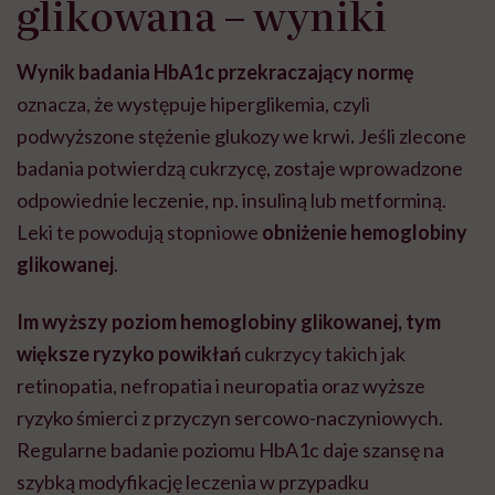
glikowana – wyniki
Wynik badania HbA1c przekraczający normę
oznacza, że występuje hiperglikemia, czyli
podwyższone stężenie glukozy we krwi
.
Jeśli zlecone
badania potwierdzą cukrzycę, zostaje wprowadzone
odpowiednie leczenie, np. insuliną lub metforminą.
Leki te powodują stopniowe
obniżenie hemoglobiny
glikowanej
.
Im wyższy poziom
hemoglobiny glikowanej, tym
większe ryzyko powikłań
cukrzycy takich jak
retinopatia, nefropatia i neuropatia oraz wyższe
ryzyko śmierci z przyczyn sercowo-naczyniowych.
Regularne badanie poziomu HbA1c daje szansę na
szybką modyfikację leczenia w przypadku