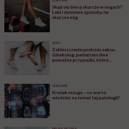
ZDROWIE
Skąd się biorą skurcze w nogach?
Leki i domowe sposoby na
skurcze nóg
SEKS
Zakleszczenie podczas seksu.
Ginekolog: pamiętam dwa
poważne przypadki, które
wymagały interwencji szpitalnej
ZDROWIE
Krwiak mózgu – co warto
wiedzieć na temat tej patologii?
PROFILAKTYKA