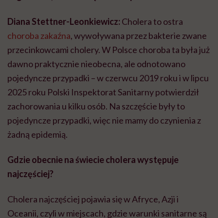
Diana Stettner-Leonkiewicz:
Cholera to ostra
choroba zakaźna
, wywoływana przez bakterie zwane
przecinkowcami cholery. W Polsce choroba ta była już
dawno praktycznie nieobecna, ale odnotowano
pojedyncze przypadki – w czerwcu 2019 roku i w lipcu
2025 roku Polski Inspektorat Sanitarny potwierdził
zachorowania u kilku osób. Na szczęście były to
pojedyncze przypadki, więc nie mamy do czynienia z
żadną epidemią.
Gdzie obecnie na świecie cholera występuje
najczęściej?
Cholera najczęściej pojawia się w Afryce, Azji i
Oceanii, czyli w miejscach, gdzie warunki sanitarne są