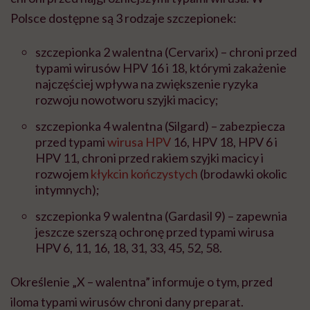
Polsce dostępne są 3 rodzaje szczepionek:
szczepionka 2 walentna (Cervarix) – chroni przed
typami wirusów HPV 16 i 18, którymi zakażenie
najczęściej wpływa na zwiększenie ryzyka
rozwoju nowotworu szyjki macicy;
szczepionka 4 walentna (Silgard) – zabezpiecza
przed typami
wirusa HPV
16, HPV 18, HPV 6 i
HPV 11, chroni przed rakiem szyjki macicy i
rozwojem
kłykcin kończystych
(brodawki okolic
intymnych);
szczepionka 9 walentna (Gardasil 9) – zapewnia
jeszcze szerszą ochronę przed typami wirusa
HPV 6, 11, 16, 18, 31, 33, 45, 52, 58.
Określenie „X – walentna” informuje o tym, przed
iloma typami wirusów chroni dany preparat.