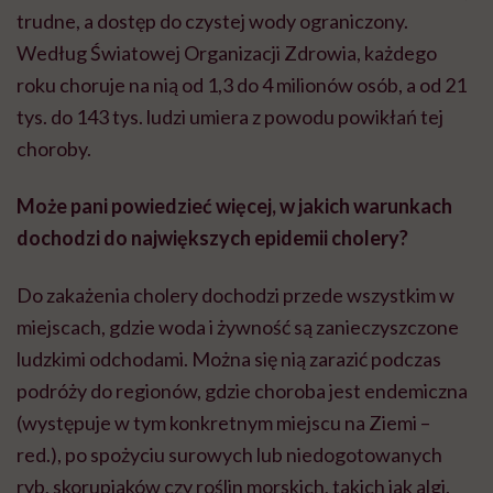
trudne, a dostęp do czystej wody ograniczony.
Według Światowej Organizacji Zdrowia, każdego
roku choruje na nią od 1,3 do 4 milionów osób, a od 21
tys. do 143 tys. ludzi umiera z powodu powikłań tej
choroby.
Może pani powiedzieć więcej, w jakich warunkach
dochodzi do największych epidemii cholery?
Do zakażenia cholery dochodzi przede wszystkim w
miejscach, gdzie woda i żywność są zanieczyszczone
ludzkimi odchodami. Można się nią zarazić podczas
podróży do regionów, gdzie choroba jest endemiczna
(występuje w tym konkretnym miejscu na Ziemi –
red.), po spożyciu surowych lub niedogotowanych
ryb, skorupiaków czy roślin morskich, takich jak algi.