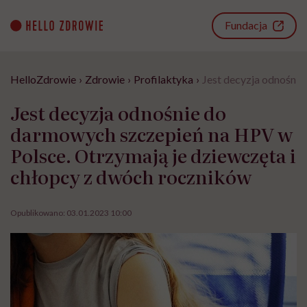
Go
to
Fundacja
content
HelloZdrowie
›
Zdrowie
›
Profilaktyka
›
Jest decyzja odnośni
Jest decyzja odnośnie do
darmowych szczepień na HPV w
Polsce. Otrzymają je dziewczęta i
chłopcy z dwóch roczników
Opublikowano:
03.01.2023 10:00