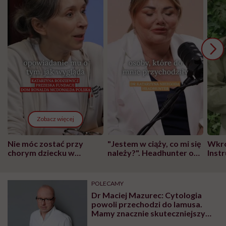
Zobacz więcej
Nie móc zostać przy
"Jestem w ciąży, co mi się
Wkró
chorym dziecku w
należy?". Headhunter o
Inst
szpitalu to tortura.
zmianie pokoleniowej u
atak
"Przeszkadzać w tym
kobiet w ciąży na rynku
wars
może chyba tylko
pracy
eksp
POLECAMY
głupota i brak
Dr Maciej Mazurec: Cytologia
wyobraźni"
powoli przechodzi do lamusa.
Mamy znacznie skuteczniejszy
test, który zwiększa