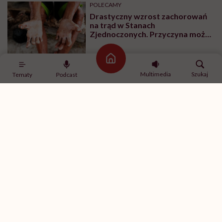
POLECAMY
Drastyczny wzrost zachorowań
na trąd w Stanach
Zjednoczonych. Przyczyna może
leżeć w genach
Strona główna
Multimedia
Szukaj
Tematy
Podcast
Jakie są objawy cholery i jak szybko należy
reagować w przypadku podejrzenia zakażenia?
Pacjent z cholerą zwykle ma silną, wodnistą biegunkę,
czasem towarzyszą jej wymioty. Choroba przebiega
bez gorączki i
bólu brzucha
. Charakterystyczne są
tzw. stolce „ryżowe” – wodniste, pozbawione
zapachu, oddawane bez uczucia parcia i bez
możliwości ich zatrzymania. W ciężkich przypadkach
chory może stracić nawet do 30 litrów płynów w ciągu