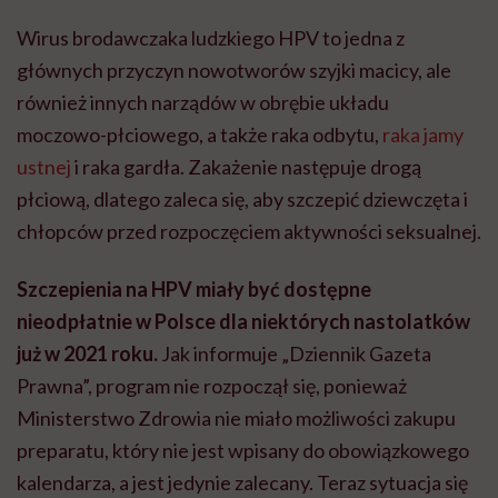
Wirus brodawczaka ludzkiego HPV to jedna z
głównych przyczyn nowotworów szyjki macicy, ale
również innych narządów w obrębie układu
moczowo-płciowego, a także raka odbytu,
raka jamy
ustnej
i raka gardła. Zakażenie następuje drogą
płciową, dlatego zaleca się, aby szczepić dziewczęta i
chłopców przed rozpoczęciem aktywności seksualnej.
Szczepienia na HPV miały być dostępne
nieodpłatnie w Polsce dla niektórych nastolatków
już w 2021 roku.
Jak informuje „Dziennik Gazeta
Prawna”, program nie rozpoczął się, ponieważ
Ministerstwo Zdrowia nie miało możliwości zakupu
preparatu, który nie jest wpisany do obowiązkowego
kalendarza, a jest jedynie zalecany. Teraz sytuacja się