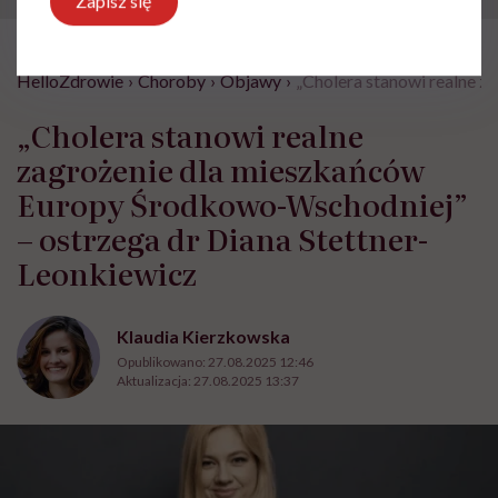
Zapisz się
HelloZdrowie
›
Choroby
›
Objawy
›
„Cholera stanowi realne 
„Cholera stanowi realne
zagrożenie dla mieszkańców
Europy Środkowo-Wschodniej”
– ostrzega dr Diana Stettner-
Leonkiewicz
Klaudia Kierzkowska
Opublikowano:
27.08.2025 12:46
Aktualizacja:
27.08.2025 13:37