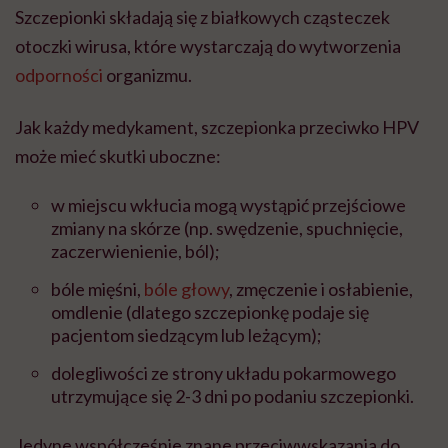
Szczepionki składają się z białkowych cząsteczek
otoczki wirusa, które wystarczają do wytworzenia
odporności
organizmu.
Jak każdy medykament, szczepionka przeciwko HPV
może mieć skutki uboczne:
w miejscu wkłucia mogą wystąpić przejściowe
zmiany na skórze (np. swędzenie, spuchnięcie,
zaczerwienienie, ból);
bóle mięśni,
bóle głowy
, zmęczenie i osłabienie,
omdlenie (dlatego szczepionkę podaje się
pacjentom siedzącym lub leżącym);
dolegliwości ze strony układu pokarmowego
utrzymujące się 2-3 dni po podaniu szczepionki.
Jedyne współcześnie znane przeciwwskazania do