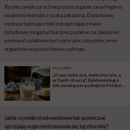
Ryzyko zwiększa też nieprzestrzeganie zasad higieny
osobistej i kontakt z osobą zakażoną. Dodatkowo
osoby przyjmujące leki zobojętniające kwas
żołądkowy mogą być bardziej podatne na zakażenie,
ponieważ osłabione jest naturalne zabezpieczenie
organizmu w postaci kwasu solnego.
POLECAMY
„U nas cicho sza, mało kto wie, a
w Danii straszą”. Epidemiolog o
lekceważącym podejściu Polaków
do problemu listeriozy
Jakie czynniki środowiskowe lub społeczne
sprzyjają rozprzestrzenianiu się tej choroby?