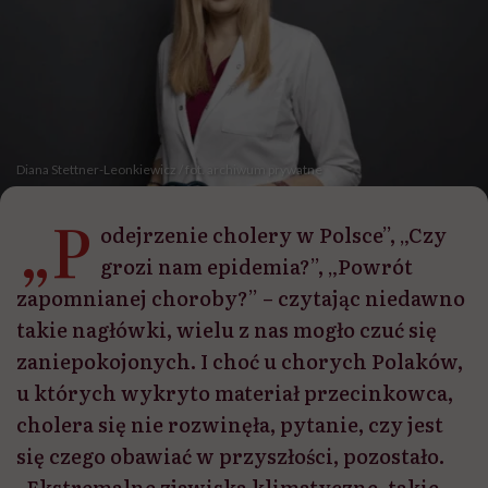
Diana Stettner-Leonkiewicz / fot. archiwum prywatne
„P
odejrzenie cholery w Polsce”, „Czy
grozi nam epidemia?”, „Powrót
zapomnianej choroby?” – czytając niedawno
takie nagłówki, wielu z nas mogło czuć się
zaniepokojonych. I choć u chorych Polaków,
u których wykryto materiał przecinkowca,
cholera się nie rozwinęła, pytanie, czy jest
się czego obawiać w przyszłości, pozostało.
„Ekstremalne zjawiska klimatyczne, takie