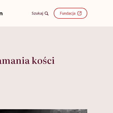
Szukaj
Fundacja
amania kości