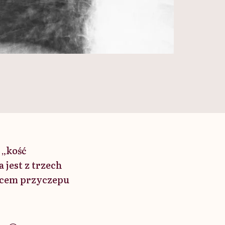
 „kość
jest z trzech
jscem przyczepu