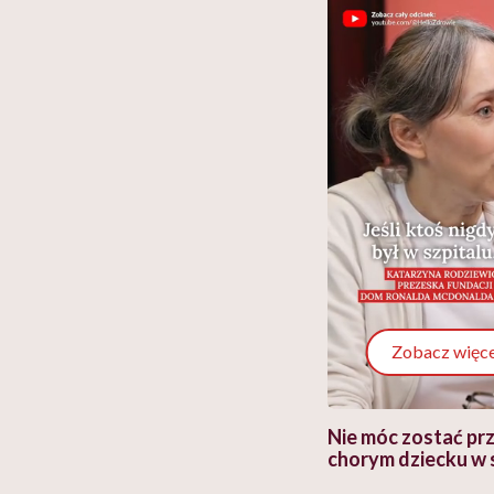
Zobacz więce
 i miał
Najlepsza dieta wydaje się
Nie móc zostać pr
 lekko
banalna, a może
chorym dziecku w 
ie”
zapobiegać nowotworom
to tortura. "Prze