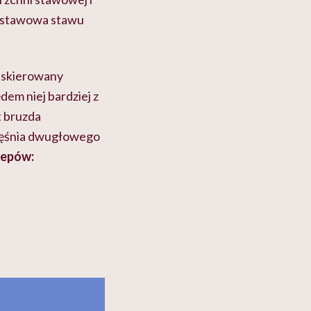
ka stawowa stawu
t skierowany
dem niej bardziej z
t bruzda
mięśnia dwugłowego
zepów: