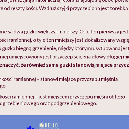
ę od reszty kości. Wzdłuż szyjki przyczepiona jest toreb
ne są dwa guzki: większy i mniejszy. O ile ten pierwszy jes
ści ramiennej, o tyle ten mniejszy jest zlokalizowany wzglę
 guzka biegn
ą grzebienie, m
iędzy którymi usytuowana jes
iej umiejscowiony jest przyczep ścięgna głowy długiej 
znaczyć, że również same guzki stanowią miejsce przyc
 kości ramiennej – stanowi miejsce przyczepu mięśnia
go,
kości ramiennej – jest miejscem przyczepu mięśni obłego
adgrzebieniowego oraz podgrzebieniowego.