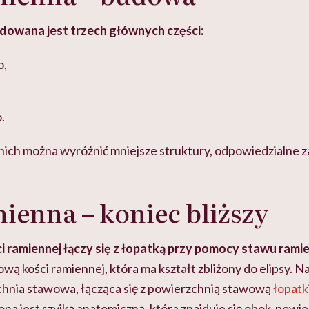
dowana jest trzech głównych części:
o,
.
nich można wyróżnić mniejsze struktury, odpowiedzialne z
ienna – koniec bliższy
ci ramiennej łączy się z łopatką przy pomocy stawu rami
wą kości ramiennej, która ma kształt zbliżony do elipsy. Na
zchnia stawowa,
łącząca się
z powierzchnią stawową
łopatk
na jest szyjk
ą
anatomiczn
ą,
która znajduje się obok powie