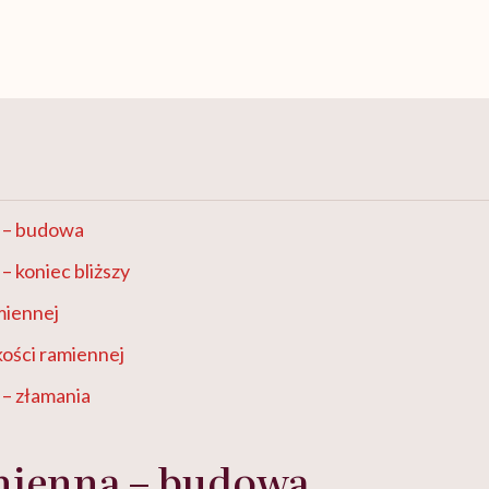
 – budowa
– koniec bliższy
miennej
kości ramiennej
 – złamania
mienna – budowa