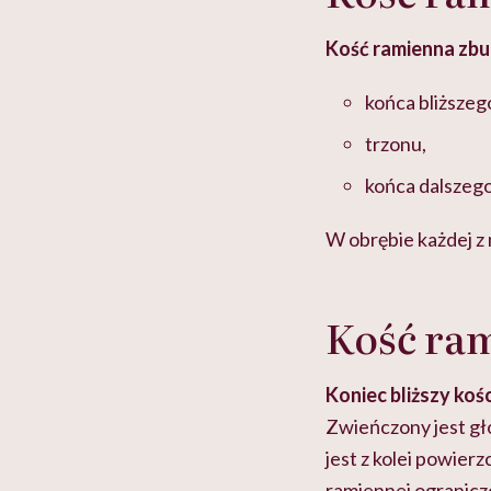
Kość ramienna zbu
końca bliższeg
trzonu,
końca dalszego
W obrębie każdej z 
Kość ram
Koniec bliższy koś
Zwieńczony jest gło
jest z kolei powier
ramiennej ograniczo