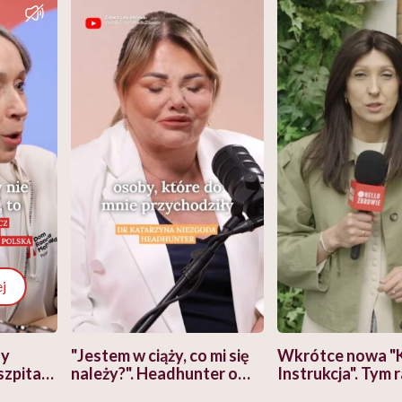
j
zy
"Jestem w ciąży, co mi się
Wkrótce nowa "
szpitalu
należy?". Headhunter o
Instrukcja". Tym 
szkadzać
zmianie pokoleniowej u
atakach paniki. Z