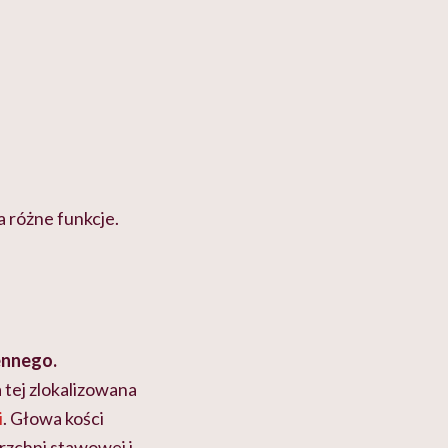
a różne funkcje.
ennego.
 tej zlokalizowana
i
. Głowa kości
rzchni stawowej i