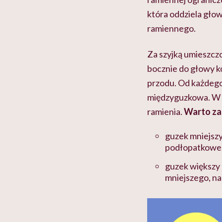
która oddziela głow
ramiennego.
Za szyjką umieszczo
bocznie do głowy ko
przodu. Od każdego
międzyguzkowa. W n
ramienia.
Warto za
guzek mniejszy
podłopatkowe
guzek większy 
mniejszego, n