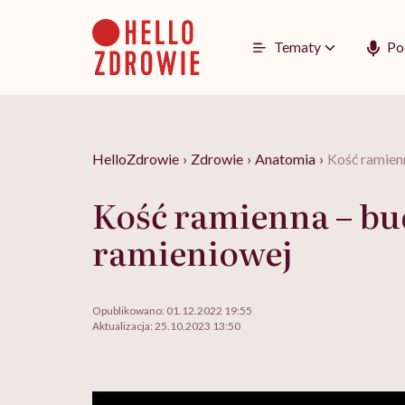
Go
to
content
Tematy
Po
HelloZdrowie
›
Zdrowie
›
Anatomia
›
Kość ramien
Kość ramienna – bu
ramieniowej
Opublikowano:
01.12.2022 19:55
Aktualizacja:
25.10.2023 13:50