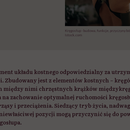
Kręgosłup - budowa, funkcje, przyczyny bó
Istock.com
ement układu kostnego odpowiedzialny za utrz
i. Zbudowany jest z elementów kostnych – kręgó
h między nimi chrzęstnych krążków międzykrę
 na zachowanie optymalnej ruchomości kręgosł
ząsy i przeciążenia. Siedzący tryb życia, nadwag
iewłaściwej pozycji mogą przyczynić się do po
gosłupa.