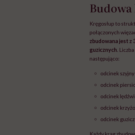
Budowa 
Kręgosłup to struk
połączonych więzad
zbudowana jest z 3
guzicznych
. Liczb
następująco:
odcinek szyjny
odcinek piers
odcinek lędźwi
odcinek krzyżo
odcinek guzicz
Każdy krąg zbudowa