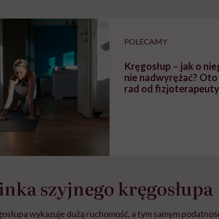
szkadzać
zmianie pokoleniowej u
atakach paniki. Z
tylko
kobiet w ciąży na rynku
warsztat pacjen
braźni"
pracy
ekspercki
POLECAMY
Kręgosłup – jak o nie
nie nadwyrężać? Oto
rad od fizjoterapeut
inka szyjnego kręgosłupa
gosłupa wykazuje dużą ruchomość, a tym samym podatność