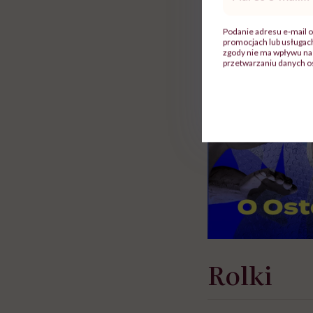
mail
*
Podanie adresu e-mail o
promocjach lub usługa
zgody nie ma wpływu na 
przetwarzaniu danych o
Rolki