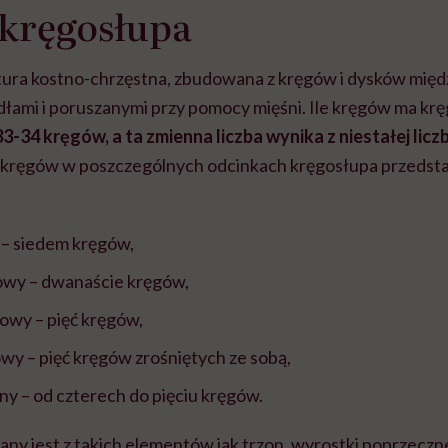
kręgosłupa
tura kostno-chrzęstna, zbudowana z kręgów i dysków mię
łami i poruszanymi przy pomocy mięśni. Ile kręgów ma kr
3-34 kręgów, a ta zmienna liczba wynika z niestałej lic
a kręgów w poszczególnych odcinkach kręgosłupa przedsta
 – siedem kręgów,
iowy – dwanaście kręgów,
owy – pięć kręgów,
wy – pięć kręgów zrośniętych ze sobą,
ny – od czterech do pięciu kręgów.
ny jest z takich elementów jak trzon, wyrostki poprzeczn