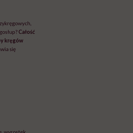
dzykręgowych,
ęgosłup?
Całość
zby kręgów
wia się
e, wyrostek