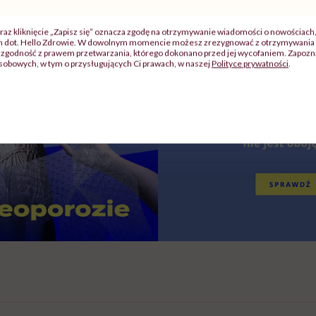
raz kliknięcie „Zapisz się” oznacza zgodę na otrzymywanie wiadomości o nowościach
ch dot. Hello Zdrowie. W dowolnym momencie możesz zrezygnować z otrzymywania 
zgodność z prawem przetwarzania, którego dokonano przed jej wycofaniem. Zapoznaj
sobowych, w tym o przysługujących Ci prawach, w naszej
Polityce prywatności
.