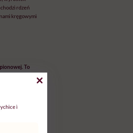
echodzi rdzeń
zonami kręgowymi
 pionowej. To
ą „gorset
słupa, ta struktura
 ruchy szyi i
istotną funkcją
ychice i
ów.