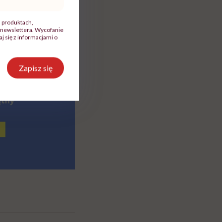
, produktach,
newslettera. Wycofanie
 się z informacjami o
Zapisz się