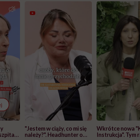
j
zy
"Jestem w ciąży, co mi się
Wkrótce nowa "
szpitalu
należy?". Headhunter o
Instrukcja". Tym 