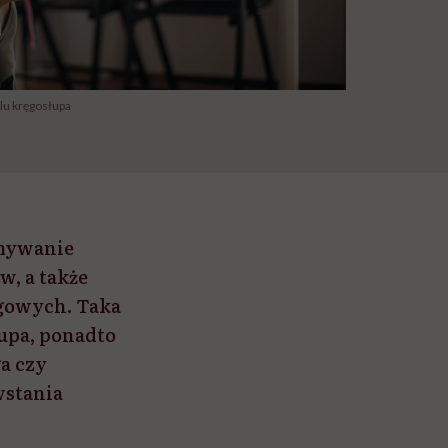
lu kręgosłupa
ymywanie
w, a także
gowych. Taka
upa, ponadto
a czy
wstania