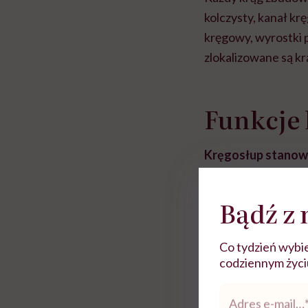
kolczysty, kanał k
kręgowy, wyrostki 
zlokalizowane są k
Funkcje
Kręgosłup stanowi 
swoiste rusztowani
mięśniowy” wokół 
Bądź z 
kostno – chrzęstna
głowy, a kręgi pier
Co tydzień wybie
kręgosłupa jest oc
codziennym życiu.
Adres
e-