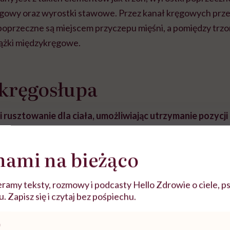
ręgowy oraz wyrostki stawowe. Przez kanał kręgowych prz
poprzeczne są miejscem przyczepu mięśni, a pomiędzy tr
rążki międzykręgowe.
 kręgosłupa
rusztowanie dla ciała, umożliwiając utrzymanie pozycji
e stanowi miejsce przyczepu wielu mięśni, które tworz
tułowia
. Dzięki występowaniu naturalnych krzywizn kręgo
nami na bieżąco
 może skutecznie amortyzować upadki. Kręgosłup umożliwia
siowe stanowią miejsce przyczepu 12 par żeber. Niezwykle 
ramy teksty, rozmowy i podcasty Hello Zdrowie o ciele, ps
hrona rdzenia kręgowego oraz przebiegających z nim nerw
 Zapisz się i czytaj bez pośpiechu.