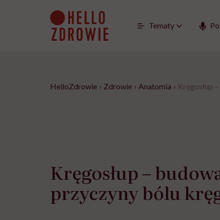
Go
to
content
Tematy
Po
HelloZdrowie
›
Zdrowie
›
Anatomia
›
Kręgosłup –
Kręgosłup – budowa
przyczyny bólu krę