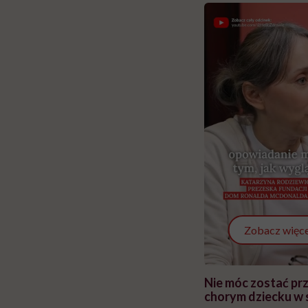
Zobacz więce
 i miał
Najlepsza dieta wydaje się
Nie móc zostać pr
 lekko
banalna, a może
chorym dziecku w 