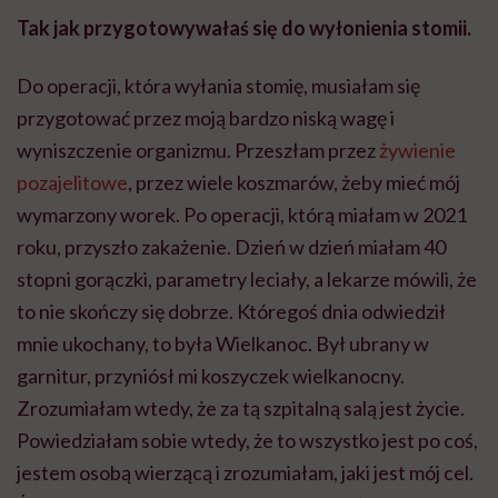
Tak jak przygotowywałaś się do wyłonienia stomii.
Do operacji, która wyłania stomię, musiałam się
przygotować przez moją bardzo niską wagę i
wyniszczenie organizmu. Przeszłam przez
żywienie
pozajelitowe
, przez wiele koszmarów, żeby mieć mój
wymarzony worek. Po operacji, którą miałam w 2021
roku, przyszło zakażenie. Dzień w dzień miałam 40
stopni gorączki, parametry leciały, a lekarze mówili, że
to nie skończy się dobrze. Któregoś dnia odwiedził
mnie ukochany, to była Wielkanoc. Był ubrany w
garnitur, przyniósł mi koszyczek wielkanocny.
Zrozumiałam wtedy, że za tą szpitalną salą jest życie.
Powiedziałam sobie wtedy, że to wszystko jest po coś,
jestem osobą wierzącą i zrozumiałam, jaki jest mój cel.