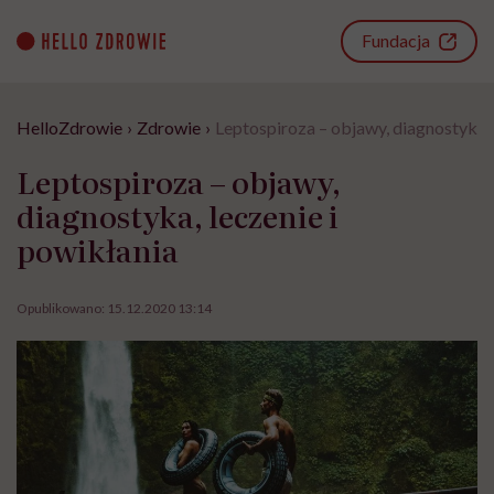
Go
to
Fundacja
content
HelloZdrowie
›
Zdrowie
›
Leptospiroza – objawy, diagnostyka, 
Leptospiroza – objawy,
diagnostyka, leczenie i
powikłania
Opublikowano:
15.12.2020 13:14