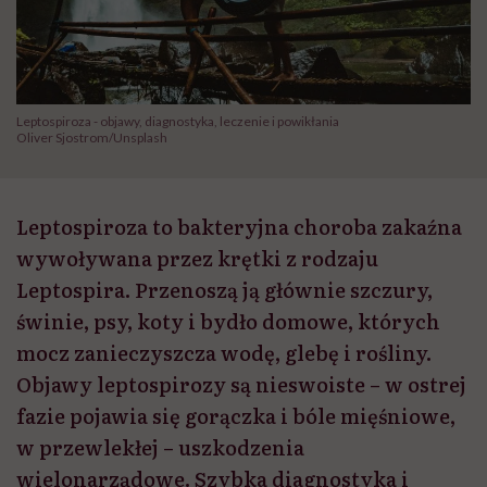
Leptospiroza - objawy, diagnostyka, leczenie i powikłania
Oliver Sjostrom/Unsplash
Leptospiroza to bakteryjna choroba zakaźna
wywoływana przez krętki z rodzaju
Leptospira. Przenoszą ją głównie szczury,
świnie, psy, koty i bydło domowe, których
mocz zanieczyszcza wodę, glebę i rośliny.
Objawy leptospirozy są nieswoiste – w ostrej
fazie pojawia się gorączka i bóle mięśniowe,
w przewlekłej – uszkodzenia
wielonarządowe. Szybka diagnostyka i