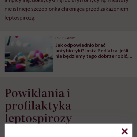
nie istnieje szczepionka chroniąca przed zakażeniem
leptospirozą.
POLECAMY
Jak odpowiednio brać
antybiotyki? Insta Pediatra: jeśli
nie będziemy tego dobrze robić,
to antybiotyki przestaną być
skuteczne, a my zostaniemy bez
broni w walce z bakteriami
Powikłania i
profilaktyka
leptospirozy
Nieleczona leptospiroza może prowadzić do