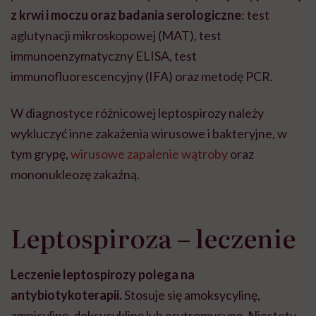
z krwi i moczu oraz badania serologiczne
: test
aglutynacji mikroskopowej (MAT), test
immunoenzymatyczny ELISA, test
immunofluorescencyjny (IFA) oraz metodę PCR.
W diagnostyce różnicowej leptospirozy należy
wykluczyć inne zakażenia wirusowe i bakteryjne, w
tym grypę,
wirusowe zapalenie wątroby
oraz
mononukleozę zakaźną.
Leptospiroza – leczenie
Leczenie leptospirozy polega na
antybiotykoterapii.
Stosuje się amoksycylinę,
ampicylinę, doksycyklinę lub erytromycynę. Niestety