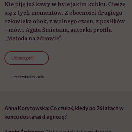
Nie piję już kawy w byle jakim kubku. Cieszę
się z tych momentów. Z obecności drugiego
człowieka obok, z wolnego czasu, z posiłków
– mówi Agata Śmietana, autorka profilu
„Metoda na zdrowie”.
Udostępnij
Przeczytasz w 9 min
Anna Korytowska: Co czułaś, kiedy po 26 latach w
końcu dostałaś diagnozę?
Agata Śmietana:
Płakałam tak, jakbym dostała