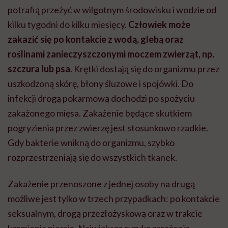
potrafią przeżyć w wilgotnym środowisku i wodzie od
kilku tygodni do kilku miesięcy.
Człowiek może
zakazić się po kontakcie z wodą, glebą oraz
roślinami zanieczyszczonymi moczem zwierząt, np.
szczura lub psa
. Krętki dostają się do organizmu przez
uszkodzoną skórę, błony śluzowe i spojówki. Do
infekcji drogą pokarmową dochodzi po spożyciu
zakażonego mięsa. Zakażenie będące skutkiem
pogryzienia przez zwierzę jest stosunkowo rzadkie.
Gdy bakterie wnikną do organizmu, szybko
rozprzestrzeniają się do wszystkich tkanek.
Zakażenie przenoszone z jednej osoby na drugą
możliwe jest tylko w trzech przypadkach: po kontakcie
seksualnym, drogą przezłożyskową oraz w trakcie
karmienia piersią. Największe ryzyko zarażenia