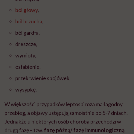
ból głowy
,
ból brzucha
,
ból gardła,
dreszcze,
wymioty,
osłabienie,
przekrwienie spojówek,
wysypkę.
W większości przypadków leptospiroza ma łagodny
przebieg, a objawy ustępują samoistnie po 5-7 dniach.
Jednakże u niektórych osób choroba przechodzi w
drugą fazę – tzw.
fazę późną/ fazę immunologiczną
,