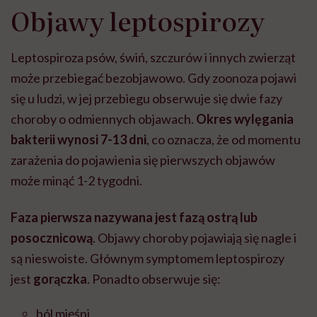
Objawy leptospirozy
Leptospiroza psów, świń, szczurów i innych zwierząt
może przebiegać bezobjawowo. Gdy zoonoza pojawi
się u ludzi, w jej przebiegu obserwuje się dwie fazy
choroby o odmiennych objawach.
Okres wylęgania
bakterii wynosi 7-13 dni
, co oznacza, że od momentu
zarażenia do pojawienia się pierwszych objawów
może minąć 1-2 tygodni.
Faza pierwsza nazywana jest fazą ostrą lub
posocznicową
. Objawy choroby pojawiają się nagle i
są nieswoiste. Głównym symptomem leptospirozy
jest
gorączka
. Ponadto obserwuje się:
ból mięśni,