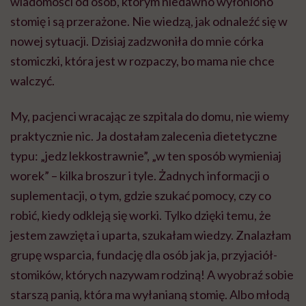
wiadomości od osób, którym niedawno wyłoniono
stomię i są przerażone. Nie wiedzą, jak odnaleźć się w
nowej sytuacji. Dzisiaj zadzwoniła do mnie córka
stomiczki, która jest w rozpaczy, bo mama nie chce
walczyć.
My, pacjenci wracając ze szpitala do domu, nie wiemy
praktycznie nic. Ja dostałam zalecenia dietetyczne
typu: „jedz lekkostrawnie”, „w ten sposób wymieniaj
worek” – kilka broszur i tyle. Żadnych informacji o
suplementacji, o tym, gdzie szukać pomocy, czy co
robić, kiedy odkleją się worki. Tylko dzięki temu, że
jestem zawzięta i uparta, szukałam wiedzy. Znalazłam
grupę wsparcia, fundację dla osób jak ja, przyjaciół-
stomików, których nazywam rodziną! A wyobraź sobie
starszą panią, która ma wyłanianą stomię. Albo młodą