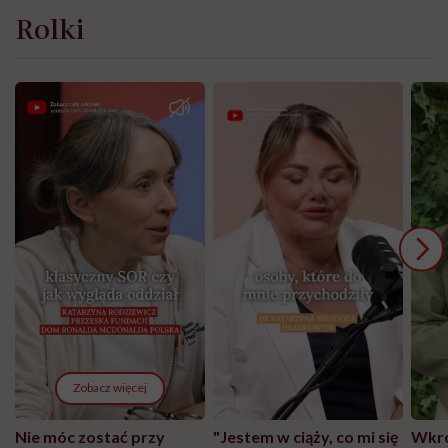
Rolki
Zobacz więcej
Nie móc zostać przy
"Jestem w ciąży, co mi się
Wkró