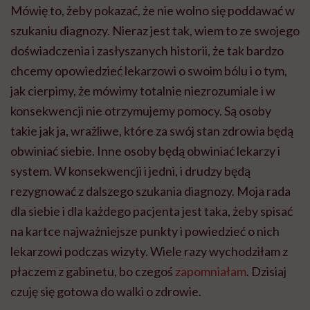
Mówię to, żeby pokazać, że nie wolno się poddawać w
szukaniu diagnozy. Nieraz jest tak, wiem to ze swojego
doświadczenia i zasłyszanych historii, że tak bardzo
chcemy opowiedzieć lekarzowi o swoim bólu i o tym,
jak cierpimy, że mówimy totalnie niezrozumiale i w
konsekwencji nie otrzymujemy pomocy. Są osoby
takie jak ja, wrażliwe, które za swój stan zdrowia będą
obwiniać siebie. Inne osoby będą obwiniać lekarzy i
system. W konsekwencji i jedni, i drudzy będą
rezygnować z dalszego szukania diagnozy. Moja rada
dla siebie i dla każdego pacjenta jest taka, żeby spisać
na kartce najważniejsze punkty i powiedzieć o nich
lekarzowi podczas wizyty. Wiele razy wychodziłam z
płaczem z gabinetu, bo czegoś
zapomniałam
. Dzisiaj
czuję się gotowa do walki o zdrowie.