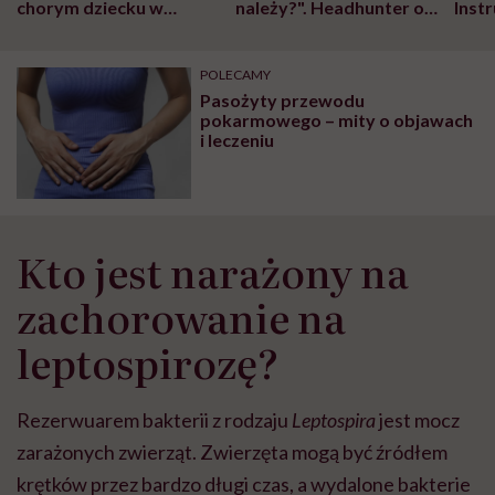
chorym dziecku w
należy?". Headhunter o
Inst
szpitalu to tortura.
zmianie pokoleniowej u
atak
"Przeszkadzać w tym
kobiet w ciąży na rynku
wars
może chyba tylko
pracy
eksp
POLECAMY
głupota i brak
Pasożyty przewodu
wyobraźni"
pokarmowego – mity o objawach
i leczeniu
Kto jest narażony na
zachorowanie na
leptospirozę?
Rezerwuarem bakterii z rodzaju
Leptospira
jest mocz
zarażonych zwierząt. Zwierzęta mogą być źródłem
krętków przez bardzo długi czas, a wydalone bakterie