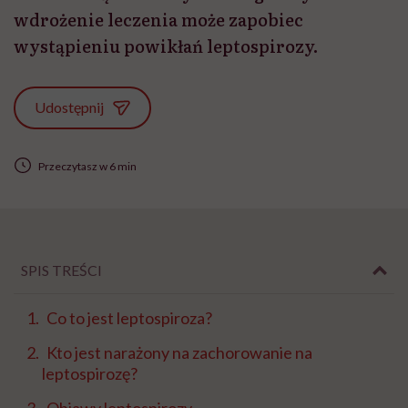
wdrożenie leczenia może zapobiec
wystąpieniu powikłań leptospirozy.
Udostępnij
Przeczytasz w 6 min
SPIS TREŚCI
Co to jest leptospiroza?
Kto jest narażony na zachorowanie na
leptospirozę?