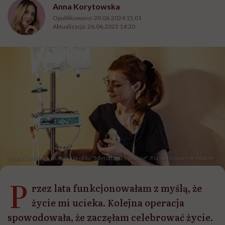
Anna Korytowska
Opublikowano:
20.06.2024 15:01
Aktualizacja:
26.06.2025 14:20
Agata Śmietana, autorka profilu "Metoda na zdrowie" /fot. archiwum prywatne
P
rzez lata funkcjonowałam z myślą, że
życie mi ucieka. Kolejna operacja
spowodowała, że zaczęłam celebrować życie.