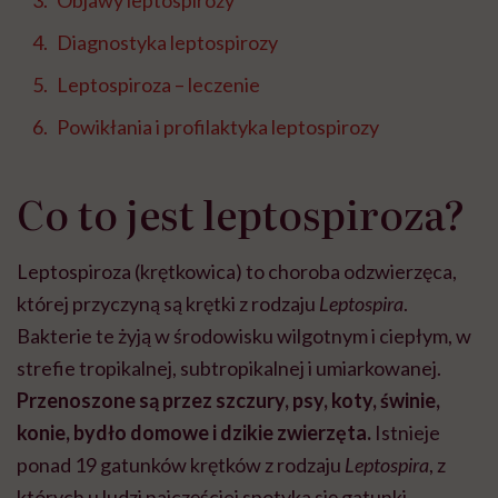
Objawy leptospirozy
Diagnostyka leptospirozy
Leptospiroza – leczenie
Powikłania i profilaktyka leptospirozy
Co to jest leptospiroza?
Leptospiroza (krętkowica) to choroba odzwierzęca,
której przyczyną są krętki z rodzaju
Leptospira
.
Bakterie te żyją w środowisku wilgotnym i ciepłym, w
strefie tropikalnej, subtropikalnej i umiarkowanej.
Przenoszone są przez szczury, psy, koty, świnie,
konie, bydło domowe i dzikie zwierzęta.
Istnieje
ponad 19 gatunków krętków z rodzaju
Leptospira
, z
których u ludzi najczęściej spotyka się gatunki