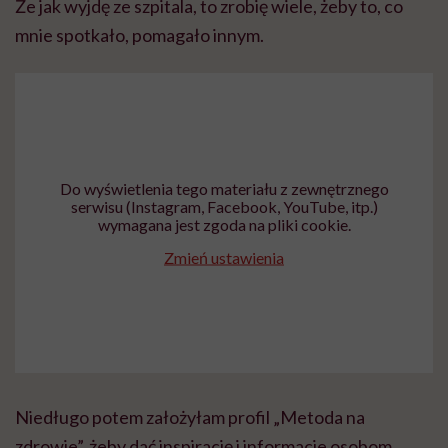
Że jak wyjdę ze szpitala, to zrobię wiele, żeby to, co
mnie spotkało, pomagało innym.
Do wyświetlenia tego materiału z zewnętrznego
serwisu (Instagram, Facebook, YouTube, itp.)
wymagana jest zgoda na pliki cookie.
Zmień ustawienia
Niedługo potem założyłam profil „Metoda na
zdrowie”, żeby dać inspirację i informacje osobom