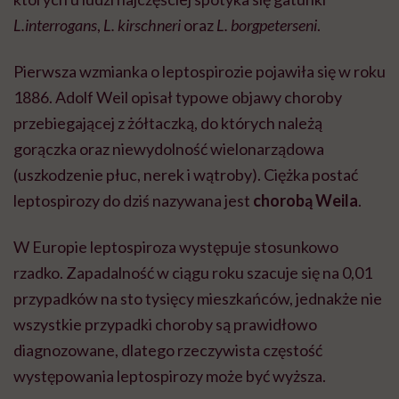
L.interrogans
,
L. kirschneri
oraz
L. borgpeterseni
.
Pierwsza wzmianka o leptospirozie pojawiła się w roku
1886. Adolf Weil opisał typowe objawy choroby
przebiegającej z żółtaczką, do których należą
gorączka oraz niewydolność wielonarządowa
(uszkodzenie płuc, nerek i wątroby). Ciężka postać
leptospirozy do dziś nazywana jest
chorobą Weila
.
W Europie leptospiroza występuje stosunkowo
rzadko. Zapadalność w ciągu roku szacuje się na 0,01
przypadków na sto tysięcy mieszkańców, jednakże nie
wszystkie przypadki choroby są prawidłowo
diagnozowane, dlatego rzeczywista częstość
występowania leptospirozy może być wyższa.