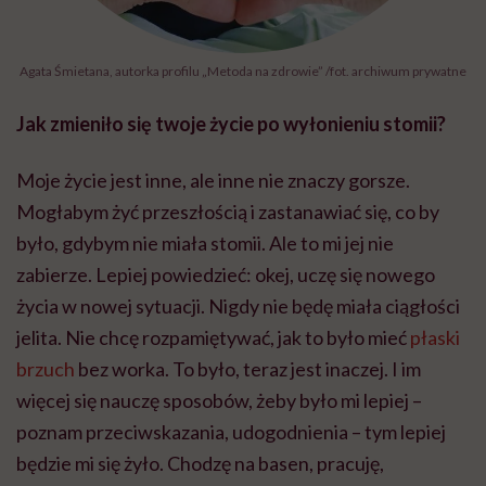
Agata Śmietana, autorka profilu „Metoda na zdrowie” /fot. archiwum prywatne
Jak zmieniło się twoje życie po wyłonieniu stomii?
Moje życie jest inne, ale inne nie znaczy gorsze.
Mogłabym żyć przeszłością i zastanawiać się, co by
było, gdybym nie miała stomii. Ale to mi jej nie
zabierze. Lepiej powiedzieć: okej, uczę się nowego
życia w nowej sytuacji. Nigdy nie będę miała ciągłości
jelita. Nie chcę rozpamiętywać, jak to było mieć
płaski
brzuch
bez worka. To było, teraz jest inaczej. I im
więcej się nauczę sposobów, żeby było mi lepiej –
poznam przeciwskazania, udogodnienia – tym lepiej
będzie mi się żyło. Chodzę na basen, pracuję,