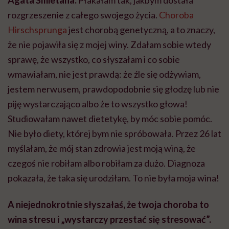
rozgrzeszenie z całego swojego życia.
Choroba
Hirschsprunga
jest chorobą genetyczną, a to znaczy,
że nie pojawiła się z mojej winy. Zdałam sobie wtedy
sprawę, że wszystko, co słyszałam i co sobie
wmawiałam, nie jest prawdą: że źle się odżywiam,
jestem nerwusem, prawdopodobnie się głodzę lub nie
piję wystarczająco albo że to wszystko głowa!
Studiowałam nawet dietetykę, by móc sobie pomóc.
Nie było diety, której bym nie spróbowała. Przez 26 lat
myślałam, że mój stan zdrowia jest moją winą, że
czegoś nie robiłam albo robiłam za dużo. Diagnoza
pokazała, że taka się urodziłam. To nie była moja wina!
A niejednokrotnie słyszałaś, że twoja choroba to
wina stresu i „wystarczy przestać się stresować”.