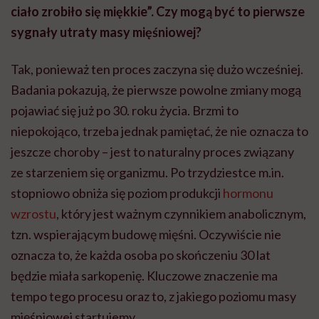
ciało zrobiło się miękkie”. Czy mogą być to pierwsze
sygnały utraty masy mięśniowej?
Tak, ponieważ ten proces zaczyna się dużo wcześniej.
Badania pokazują, że pierwsze powolne zmiany mogą
pojawiać się już po 30. roku życia. Brzmi to
niepokojąco, trzeba jednak pamiętać, że nie oznacza to
jeszcze choroby – jest to naturalny proces związany
ze starzeniem się organizmu. Po trzydziestce m.in.
stopniowo obniża się poziom produkcji
hormonu
wzrostu
, który jest ważnym czynnikiem anabolicznym,
tzn. wspierającym budowę mięśni. Oczywiście nie
oznacza to, że każda osoba po skończeniu 30 lat
będzie miała sarkopenię. Kluczowe znaczenie ma
tempo tego procesu oraz to, z jakiego poziomu masy
mięśniowej startujemy.