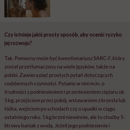
Czy istnieje jakiś prosty sposób, aby ocenić ryzyko
jej rozwoju?
Tak. Pomocny może być kwestionariusz SARC-F, który
został przetłumaczony na wiele języków, także na
polski. Zawiera pięć prostych pytań dotyczących
codziennych czynności. Pytamy w nim m.in. o
trudności z podniesieniem i przeniesieniem ciężaru ok.
5 kg, przejściem przez pokój, wstawaniem z krzesła lub
łóżka, wejściem po schodach czy o upadki w ciągu
ostatniego roku. 5 kg brzmi niewinnie, ale to choćby 5-
litrowy baniak z wodą. Jeżeli jego podniesienie i