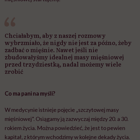
Chciałabym, aby z naszej rozmowy
wybrzmiało, że nigdy nie jest za późno, żeby
zadbać o mięśnie. Nawet jeśli nie
zbudowałyśmy idealnej masy mięśniowej
przed trzydziestką, nadal możemy wiele
zrobić
Co ma pani na myśli?
W medycynie istnieje pojęcie „szczytowej masy
mięśniowej”. Osiągamy ją zazwyczaj między 20. a 30.
rokiem życia. Można powiedzieć, że jest to pewien
kapitał, z którym wchodzimy w kolejne dekady życia.