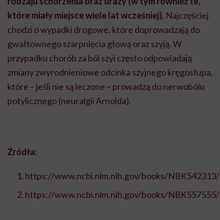
rodzaju schorzenia oraz urazy (w tym również te,
które miały miejsce wiele lat wcześniej).
Najczęściej
chodzi o wypadki drogowe, które doprowadzają do
gwałtownego szarpnięcia głową oraz szyją. W
przypadku chorób za ból szyi często odpowiadają
zmiany zwyrodnieniowe odcinka szyjnego kręgosłupa,
które – jeśli nie są leczone – prowadzą do nerwobólu
potylicznego (neuralgii Arnolda).
Źródła:
https://www.ncbi.nlm.nih.gov/books/NBK542313/
https://www.ncbi.nlm.nih.gov/books/NBK557555/