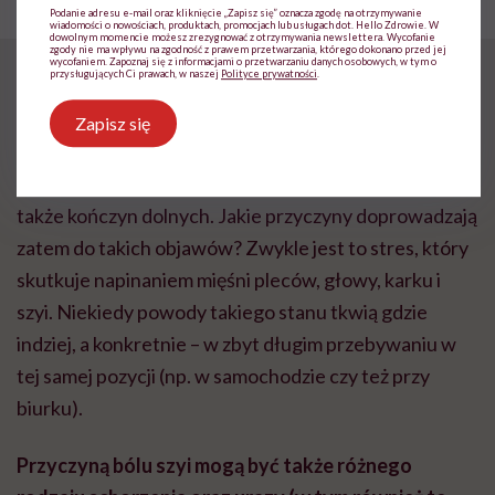
Podanie adresu e-mail oraz kliknięcie „Zapisz się” oznacza zgodę na otrzymywanie
wiadomości o nowościach, produktach, promocjach lub usługach dot. Hello Zdrowie. W
dowolnym momencie możesz zrezygnować z otrzymywania newslettera. Wycofanie
zgody nie ma wpływu na zgodność z prawem przetwarzania, którego dokonano przed jej
wycofaniem. Zapoznaj się z informacjami o przetwarzaniu danych osobowych, w tym o
przysługujących Ci prawach, w naszej
Polityce prywatności
.
Niektóre osoby odczuwają też skurcze mięśni szyi,
objawiające się ból i sztywnością szyi, karku, a także
Zapisz się
głowy. Wówczas w kończynach górnych może
pojawiać się również mrowienie, czasem dotyczy to
także kończyn dolnych. Jakie przyczyny doprowadzają
zatem do takich objawów? Zwykle jest to stres, który
skutkuje napinaniem mięśni pleców, głowy, karku i
szyi. Niekiedy powody takiego stanu tkwią gdzie
indziej, a konkretnie – w zbyt długim przebywaniu w
tej samej pozycji (np. w samochodzie czy też przy
biurku).
Przyczyną bólu szyi mogą być także różnego