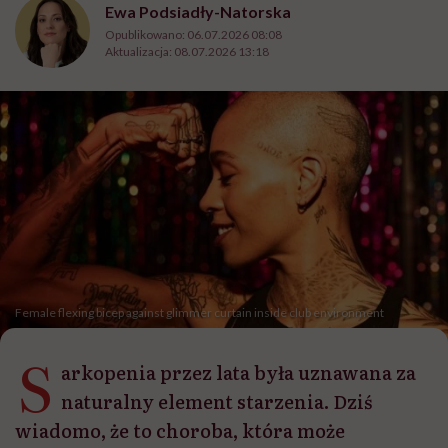
Ewa Podsiadły-Natorska
Opublikowano:
06.07.2026 08:08
Aktualizacja:
08.07.2026 13:18
Female flexing bicep against glimmer curtain inside club environment
S
arkopenia przez lata była uznawana za
naturalny element starzenia. Dziś
wiadomo, że to choroba, która może