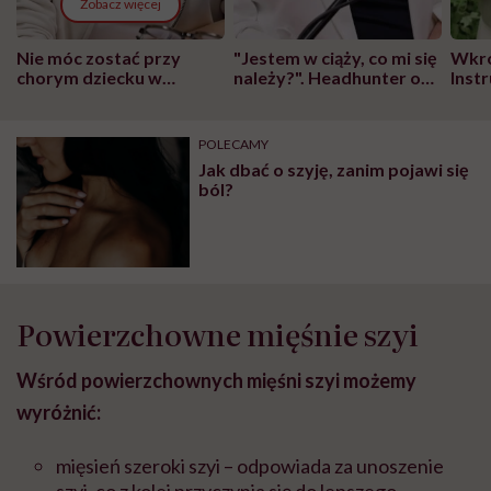
Zobacz więcej
Nie móc zostać przy
"Jestem w ciąży, co mi się
Wkró
chorym dziecku w
należy?". Headhunter o
Inst
szpitalu to tortura.
zmianie pokoleniowej u
atak
"Przeszkadzać w tym
kobiet w ciąży na rynku
wars
może chyba tylko
pracy
eksp
POLECAMY
głupota i brak
Jak dbać o szyję, zanim pojawi się
wyobraźni"
ból?
Powierzchowne mięśnie szyi
Wśród powierzchownych mięśni szyi możemy
wyróżnić:
mięsień szeroki szyi – odpowiada za unoszenie