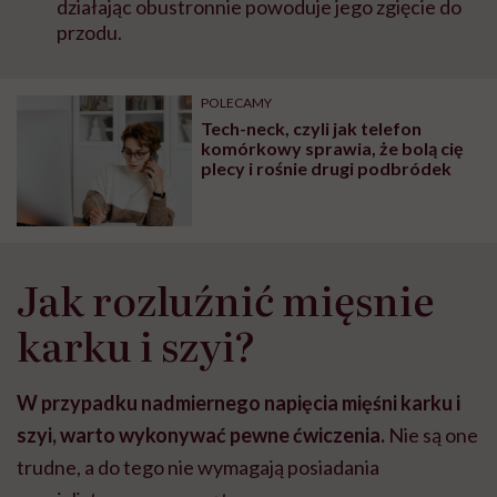
działając obustronnie powoduje jego zgięcie do
przodu.
POLECAMY
Tech-neck, czyli jak telefon
komórkowy sprawia, że bolą cię
plecy i rośnie drugi podbródek
Jak rozluźnić mięsnie
karku i szyi?
W przypadku nadmiernego napięcia mięśni karku i
szyi, warto wykonywać pewne ćwiczenia.
Nie są one
trudne, a do tego nie wymagają posiadania