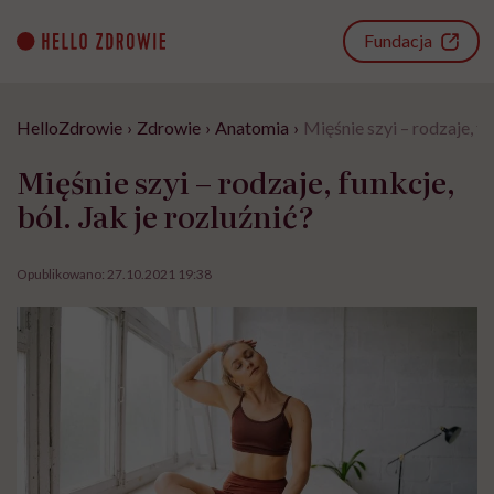
Go
to
Fundacja
content
HelloZdrowie
›
Zdrowie
›
Anatomia
›
Mięśnie szyi – rodzaje, fu
Mięśnie szyi – rodzaje, funkcje,
ból. Jak je rozluźnić?
Opublikowano:
27.10.2021 19:38