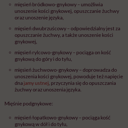
mięsień bródkowo-gnykowy – umożliwia
unoszenie kości gnykowej, opuszczanie żuchwy
oraz unoszenie języka,
mięsień dwubrzuścowy – odpowiedzialny jest za
opuszczanie żuchwy, a także unoszenie kości
gnykowej,
mięsień rylcowo-gnykowy – pociąga on kość
gnykową do góry i do tyłu,
mięsień żuchwowo-gnykowy – doprowadza do
unoszenia kości gnykowej, powoduje też napięcie
dna
jamy ustnej
, przyczynia się do opuszczania
żuchwy oraz unoszenia języka.
Mięśnie podgnykowe:
mięsień łopatkowo-gnykowy – pociąga kość
gnykową w dół i do tyłu,