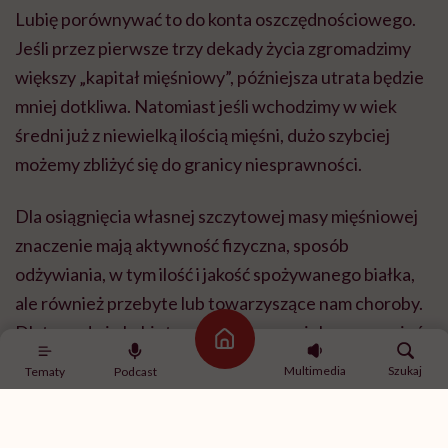
Lubię porównywać to do konta oszczędnościowego.
Jeśli przez pierwsze trzy dekady życia zgromadzimy
większy „kapitał mięśniowy”, późniejsza utrata będzie
mniej dotkliwa. Natomiast jeśli wchodzimy w wiek
średni już z niewielką ilością mięśni, dużo szybciej
możemy zbliżyć się do granicy niesprawności.
Dla osiągnięcia własnej szczytowej masy mięśniowej
znaczenie mają aktywność fizyczna, sposób
odżywiania, w tym ilość i jakość spożywanego białka,
ale również przebyte lub towarzyszące nam choroby.
Dlatego dwie kobiety w tym samym wieku mogą mieć
Strona główna
zupełnie inne perspektywy zdrowotne na kolejne
Multimedia
Szukaj
Tematy
Podcast
dekady życia.
Kto jest szczególnie narażony na szybszy rozwój