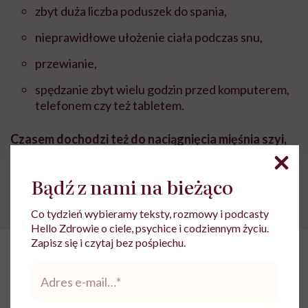
zbyt duża liczba poduszek do spania,
nieprawidłowe ułożenie ciała podczas snu,
przewianie,
spędzanie zbyt wielu godzin przed komputerem,
telefonem czy też tabletem.
Czasem dochodzi też do naciągnięcia mięśnia szyi,
np. w wyniku zbyt intensywnego treningu,
pominięcia rozgrzewki lub niewykonywania ćwiczeń
Bądź z nami na bieżąco
rozluźniających na koniec.
Co tydzień wybieramy teksty, rozmowy i podcasty
Hello Zdrowie o ciele, psychice i codziennym życiu.
Zapisz się i czytaj bez pośpiechu.
POLECAMY
W jaki sposób nieświadomie
Adres
robimy krzywdę swojej szyi?
e-
Ostrzega fizjoterapeuta Kamil
mail
*
Kozakowski