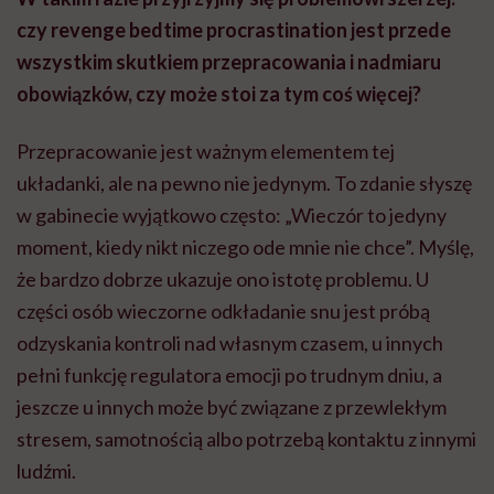
czy revenge bedtime procrastination jest przede
wszystkim skutkiem przepracowania i nadmiaru
obowiązków, czy może stoi za tym coś więcej?
Przepracowanie jest ważnym elementem tej
układanki, ale na pewno nie jedynym. To zdanie słyszę
w gabinecie wyjątkowo często: „Wieczór to jedyny
moment, kiedy nikt niczego ode mnie nie chce”. Myślę,
że bardzo dobrze ukazuje ono istotę problemu. U
części osób wieczorne odkładanie snu jest próbą
odzyskania kontroli nad własnym czasem, u innych
pełni funkcję regulatora emocji po trudnym dniu, a
jeszcze u innych może być związane z przewlekłym
stresem, samotnością albo potrzebą kontaktu z innymi
ludźmi.