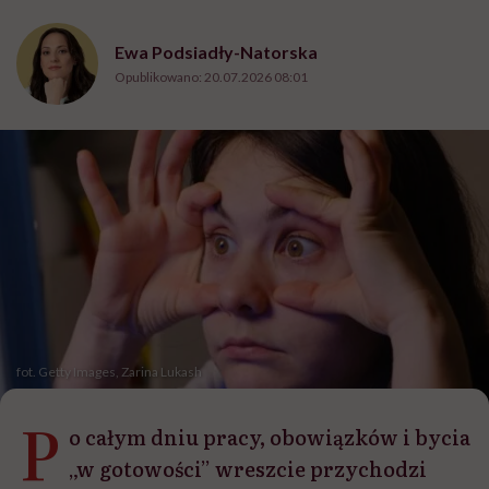
Ewa Podsiadły-Natorska
Opublikowano:
20.07.2026 08:01
fot. Getty Images, Zarina Lukash
P
o całym dniu pracy, obowiązków i bycia
„w gotowości” wreszcie przychodzi