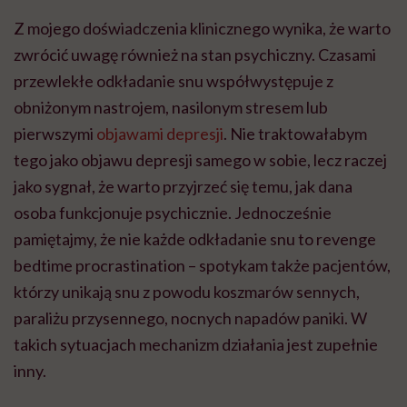
Z mojego doświadczenia klinicznego wynika, że warto
zwrócić uwagę również na stan psychiczny. Czasami
przewlekłe odkładanie snu współwystępuje z
obniżonym nastrojem, nasilonym stresem lub
pierwszymi
objawami depresji
. Nie traktowałabym
tego jako objawu depresji samego w sobie, lecz raczej
jako sygnał, że warto przyjrzeć się temu, jak dana
osoba funkcjonuje psychicznie. Jednocześnie
pamiętajmy, że nie każde odkładanie snu to revenge
bedtime procrastination – spotykam także pacjentów,
którzy unikają snu z powodu koszmarów sennych,
paraliżu przysennego, nocnych napadów paniki. W
takich sytuacjach mechanizm działania jest zupełnie
inny.