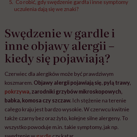
Co robić, gdy swędzenie gardła i inne symptomy
uczulenia dają się we znaki?
Swędzenie w gardle i
inne objawy alergii –
kiedy się pojawiają?
Czerwiec dla alergików może być prawdziwym
koszmarem.
Objawy alergii pojawiają się, pylą trawy,
pokrzywa
, zarodniki grzybów mikroskopowych,
babka, komosa czy szczaw.
Ich stężenie na terenie
całego kraju jest bardzo wysokie. W czerwcu kwitnie
także czarny bez oraz żyto, kolejne silne alergeny. To
wszystko powoduje m.in. takie symptomy, jak np.
swędzenie w
gardle
czy katar.