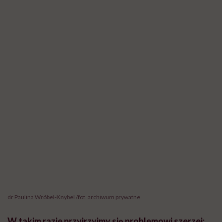
dr Paulina Wróbel-Knybel /fot. archiwum prywatne
W takim razie przyjrzyjmy się problemowi szerzej: