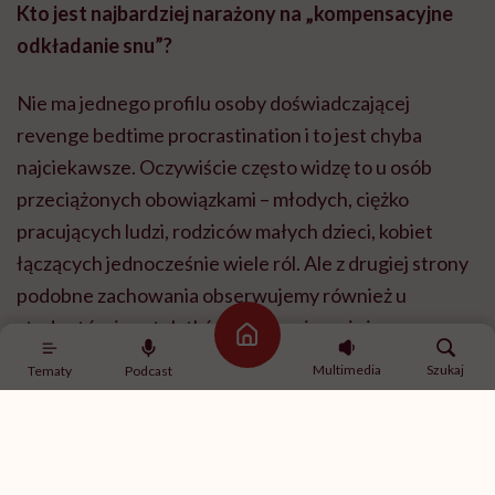
Kto jest najbardziej narażony na „kompensacyjne
odkładanie snu”?
Nie ma jednego profilu osoby doświadczającej
revenge bedtime procrastination i to jest chyba
najciekawsze. Oczywiście często widzę to u osób
przeciążonych obowiązkami – młodych, ciężko
pracujących ludzi, rodziców małych dzieci, kobiet
łączących jednocześnie wiele ról. Ale z drugiej strony
podobne zachowania obserwujemy również u
studentów i nastolatków, którzy nie mają jeszcze
Strona główna
takiej liczby obowiązków jak dorośli. Pokazuje to, że
Multimedia
Szukaj
Tematy
Podcast
nie możemy tłumaczyć tego zjawiska wyłącznie
przepracowaniem. U młodzieży istotniejszą rolę
często odgrywa FOMO, czyli lęk przed tym, że coś ich
ominie, potrzeba pozostawania w kontakcie z