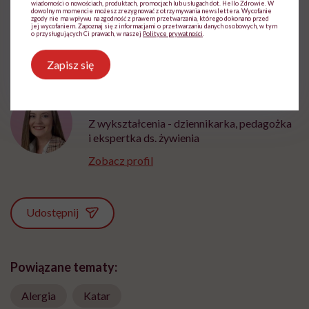
zanieczyszczenia.
wiadomości o nowościach, produktach, promocjach lub usługach dot. Hello Zdrowie. W
dowolnym momencie możesz zrezygnować z otrzymywania newslettera. Wycofanie
zgody nie ma wpływu na zgodność z prawem przetwarzania, którego dokonano przed
jej wycofaniem. Zapoznaj się z informacjami o przetwarzaniu danych osobowych, w tym
o przysługujących Ci prawach, w naszej
Polityce prywatności
.
Zapisz się
Magdalena Bury-Motyl
Z wykształcenia - dziennikarka, pedagożka
i ekspertka ds. żywienia
Zobacz profil
Udostępnij
Powiązane tematy:
Alergia
Katar