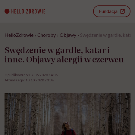
Go
to
Fundacja
content
HelloZdrowie
›
Choroby
›
Objawy
›
Swędzenie w gardle, katar 
Swędzenie w gardle, katar i
inne. Objawy alergii w czerwcu
Opublikowano:
07.06.2020 14:36
Aktualizacja:
10.10.2020 20:36