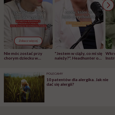
Zobacz więcej
Nie móc zostać przy
"Jestem w ciąży, co mi się
Wkró
chorym dziecku w
należy?". Headhunter o
Inst
szpitalu to tortura.
zmianie pokoleniowej u
atak
"Przeszkadzać w tym
kobiet w ciąży na rynku
wars
może chyba tylko
pracy
eksp
POLECAMY
głupota i brak
10 patentów dla alergika. Jak nie
wyobraźni"
dać się alergii?