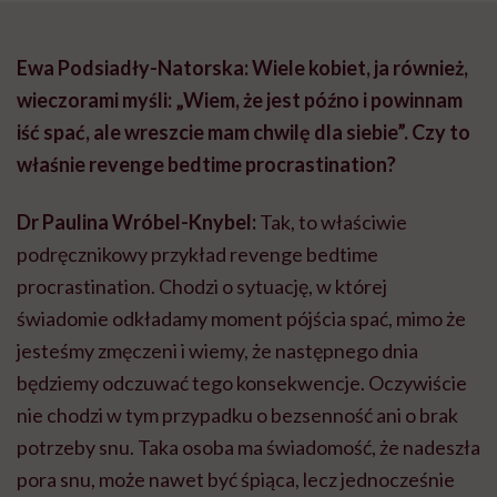
Ewa Podsiadły-Natorska: Wiele kobiet, ja również,
wieczorami myśli: „Wiem, że jest późno i powinnam
iść spać, ale wreszcie mam chwilę dla siebie”. Czy to
właśnie revenge bedtime procrastination?
Dr Paulina Wróbel-Knybel:
Tak, to właściwie
podręcznikowy przykład revenge bedtime
procrastination. Chodzi o sytuację, w której
świadomie odkładamy moment pójścia spać, mimo że
jesteśmy zmęczeni i wiemy, że następnego dnia
będziemy odczuwać tego konsekwencje. Oczywiście
nie chodzi w tym przypadku o bezsenność ani o brak
potrzeby snu. Taka osoba ma świadomość, że nadeszła
pora snu, może nawet być śpiąca, lecz jednocześnie