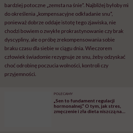
bardziej potoczne „zemsta na śnie”. Najbliżej byłoby mi
do określenia „kompensacyjne odkładanie snu”,
ponieważ dobrze oddaje istotę tego zjawiska, nie
chodzi bowiem o zwykłe prokrastynowanie czy brak
dyscypliny, ale o próbę zrekompensowania sobie
braku czasu dla siebie w ciągu dnia. Wieczorem
człowiek świadomie rezygnuje ze snu, żeby odzyskać
choć odrobinę poczucia wolności, kontroli czy
przyjemności.
POLECAMY
„Sen to fundament regulacji
hormonalnej.” O tym, jak stres,
zmęczenie i zła dieta niszczą nam
organizm, opowiada dr n. med.
Katarzyna Romanek-Piva