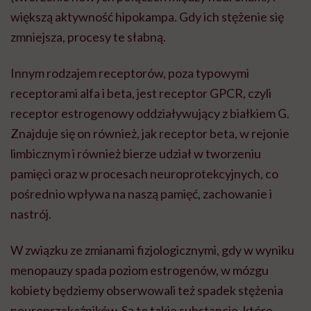
większą aktywność hipokampa. Gdy ich stężenie się
zmniejsza, procesy te słabną.
Innym rodzajem receptorów, poza typowymi
receptorami alfa i beta, jest receptor GPCR, czyli
receptor estrogenowy oddziaływujący z białkiem G.
Znajduje się on również, jak receptor beta, w rejonie
limbicznym i również bierze udział w tworzeniu
pamięci oraz w procesach neuroprotekcyjnych, co
pośrednio wpływa na naszą pamięć, zachowanie i
nastrój.
W związku ze zmianami fizjologicznymi, gdy w wyniku
menopauzy spada poziom estrogenów, w mózgu
kobiety będziemy obserwowali też spadek stężenia
neuroprzekaźników. Są to takie substancje, które