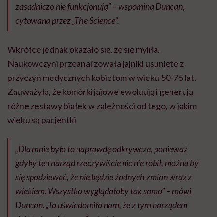
zasadniczo nie funkcjonują” – wspomina Duncan,
cytowana przez „The Science”.
Wkrótce jednak okazało się, że się myliła.
Naukowczyni przeanalizowała jajniki usunięte z
przyczyn medycznych kobietom w wieku 50-75 lat.
Zauważyła, że komórki jajowe ewoluują i generują
różne zestawy białek w zależności od tego, w jakim
wieku są pacjentki.
„Dla mnie było to naprawdę odkrywcze, ponieważ
gdyby ten narząd rzeczywiście nic nie robił, można by
się spodziewać, że nie będzie żadnych zmian wraz z
wiekiem. Wszystko wyglądałoby tak samo” – mówi
Duncan. „To uświadomiło nam, że z tym narządem