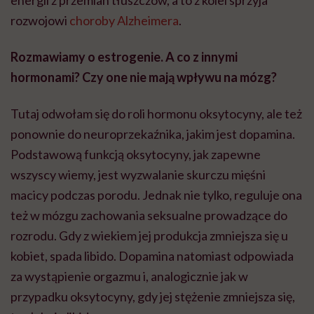
energii z przemian tłuszczów, a to z kolei sprzyja
rozwojowi
choroby Alzheimera
.
Rozmawiamy o estrogenie. A co z innymi
hormonami? Czy one nie mają wpływu na mózg?
Tutaj odwołam się do roli hormonu oksytocyny, ale też
ponownie do neuroprzekaźnika, jakim jest dopamina.
Podstawową funkcją oksytocyny, jak zapewne
wszyscy wiemy, jest wyzwalanie skurczu mięśni
macicy podczas porodu. Jednak nie tylko, reguluje ona
też w mózgu zachowania seksualne prowadzące do
rozrodu. Gdy z wiekiem jej produkcja zmniejsza się u
kobiet, spada libido. Dopamina natomiast odpowiada
za wystąpienie orgazmu i, analogicznie jak w
przypadku oksytocyny, gdy jej stężenie zmniejsza się,