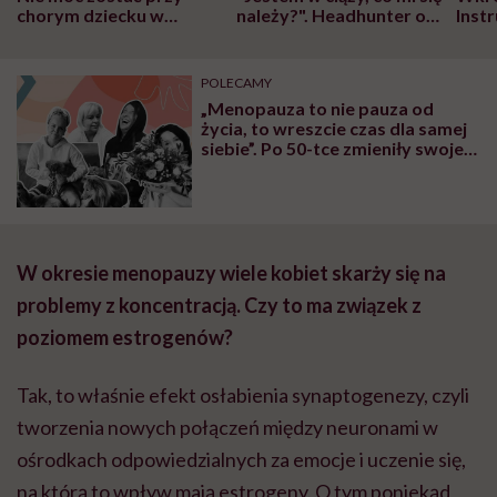
chorym dziecku w
należy?". Headhunter o
Inst
szpitalu to tortura.
zmianie pokoleniowej u
atak
"Przeszkadzać w tym
kobiet w ciąży na rynku
wars
może chyba tylko
pracy
eksp
POLECAMY
głupota i brak
„Menopauza to nie pauza od
wyobraźni"
życia, to wreszcie czas dla samej
siebie”. Po 50-tce zmieniły swoje
życie, by zawalczyć o siebie na
nowo
W okresie menopauzy wiele kobiet skarży się na
problemy z koncentracją. Czy to ma związek z
poziomem estrogenów?
Tak, to właśnie efekt osłabienia synaptogenezy, czyli
tworzenia nowych połączeń między neuronami w
ośrodkach odpowiedzialnych za emocje i uczenie się,
na którą to wpływ mają estrogeny. O tym poniekąd