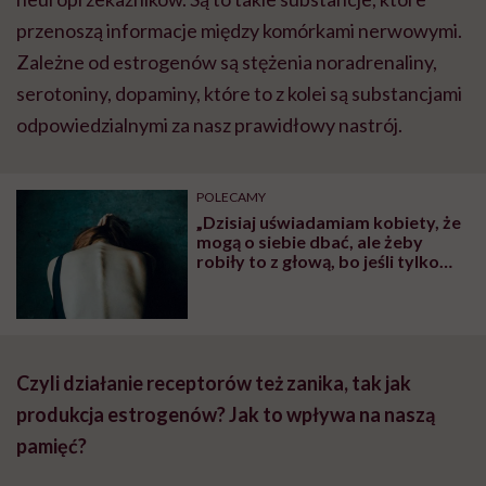
przenoszą informacje między komórkami nerwowymi.
Zależne od estrogenów są stężenia noradrenaliny,
serotoniny, dopaminy, które to z kolei są substancjami
odpowiedzialnymi za nasz prawidłowy nastrój.
POLECAMY
„Dzisiaj uświadamiam kobiety, że
mogą o siebie dbać, ale żeby
robiły to z głową, bo jeśli tylko
odłożą ją na półkę, a w zamian
wybiorą ciało, to już po nich”.
Rozmawiamy z Martą Kieniuk-
Mędrala o zaburzeniach
odżywiania
Czyli działanie receptorów też zanika, tak jak
produkcja estrogenów? Jak to wpływa na naszą
pamięć?