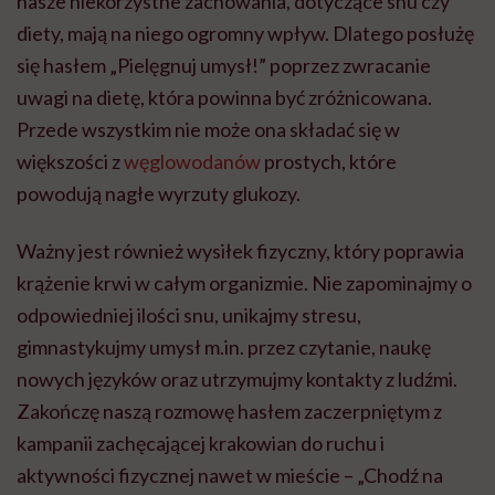
nasze niekorzystne zachowania, dotyczące snu czy
diety, mają na niego ogromny wpływ. Dlatego posłużę
się hasłem „Pielęgnuj umysł!” poprzez zwracanie
uwagi na dietę, która powinna być zróżnicowana.
Przede wszystkim nie może ona składać się w
większości z
węglowodanów
prostych, które
powodują nagłe wyrzuty glukozy.
Ważny jest również wysiłek fizyczny, który poprawia
krążenie krwi w całym organizmie. Nie zapominajmy o
odpowiedniej ilości snu, unikajmy stresu,
gimnastykujmy umysł m.in. przez czytanie, naukę
nowych języków oraz utrzymujmy kontakty z ludźmi.
Zakończę naszą rozmowę hasłem zaczerpniętym z
kampanii zachęcającej krakowian do ruchu i
aktywności fizycznej nawet w mieście – „Chodź na