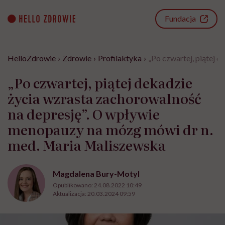
Go
to
Fundacja
content
HelloZdrowie
›
Zdrowie
›
Profilaktyka
›
„Po czwartej, piątej 
„Po czwartej, piątej dekadzie
życia wzrasta zachorowalność
na depresję”. O wpływie
menopauzy na mózg mówi dr n.
med. Maria Maliszewska
Magdalena Bury-Motyl
Opublikowano:
24.08.2022 10:49
Aktualizacja:
20.03.2024 09:59