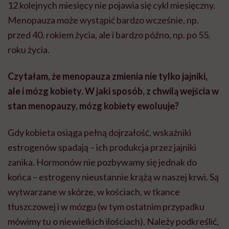
12 kolejnych miesięcy nie pojawia się cykl miesięczny.
Menopauza może wystąpić bardzo wcześnie, np.
przed 40. rokiem życia, ale i bardzo późno, np. po 55.
roku życia.
Czytałam, że menopauza zmienia nie tylko jajniki,
ale i mózg kobiety. W jaki sposób, z chwilą wejścia w
stan menopauzy, mózg kobiety ewoluuje?
Gdy kobieta osiąga pełną dojrzałość, wskaźniki
estrogenów spadają – ich produkcja przez jajniki
zanika. Hormonów nie pozbywamy się jednak do
końca – estrogeny nieustannie krążą w naszej krwi. Są
wytwarzane w skórze, w kościach, w tkance
tłuszczowej i w mózgu (w tym ostatnim przypadku
mówimy tu o niewielkich ilościach). Należy podkreślić,