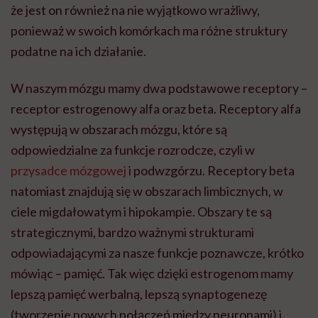
że jest on również na nie wyjątkowo wrażliwy,
ponieważ w swoich komórkach ma różne struktury
podatne na ich działanie.
W naszym mózgu mamy dwa podstawowe receptory –
receptor estrogenowy alfa oraz beta. Receptory alfa
występują w obszarach mózgu, które są
odpowiedzialne za funkcje rozrodcze, czyli w
przysadce mózgowej
i podwzgórzu. Receptory beta
natomiast znajdują się w obszarach limbicznych, w
ciele migdałowatym i hipokampie. Obszary te są
strategicznymi, bardzo ważnymi strukturami
odpowiadającymi za nasze funkcje poznawcze, krótko
mówiąc – pamięć. Tak więc dzięki estrogenom mamy
lepszą pamięć werbalną, lepszą synaptogenezę
(tworzenie nowych połączeń między neuronami) i