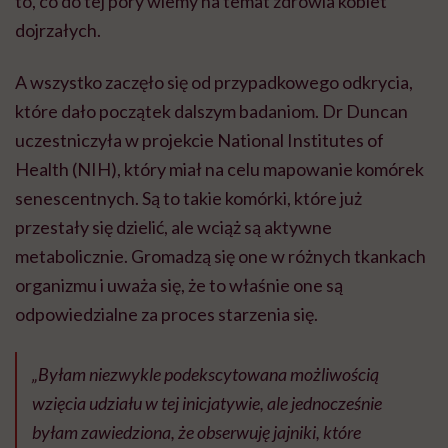
to, co do tej pory wiemy na temat zdrowia kobiet
dojrzałych.
A wszystko zaczęło się od przypadkowego odkrycia,
które dało początek dalszym badaniom. Dr Duncan
uczestniczyła w projekcie National Institutes of
Health (NIH), który miał na celu mapowanie komórek
senescentnych. Są to takie komórki, które już
przestały się dzielić, ale wciąż są aktywne
metabolicznie. Gromadzą się one w różnych tkankach
organizmu i uważa się, że to właśnie one są
odpowiedzialne za proces starzenia się.
„Byłam niezwykle podekscytowana możliwością
wzięcia udziału w tej inicjatywie, ale jednocześnie
byłam zawiedziona, że ​​obserwuję jajniki, które