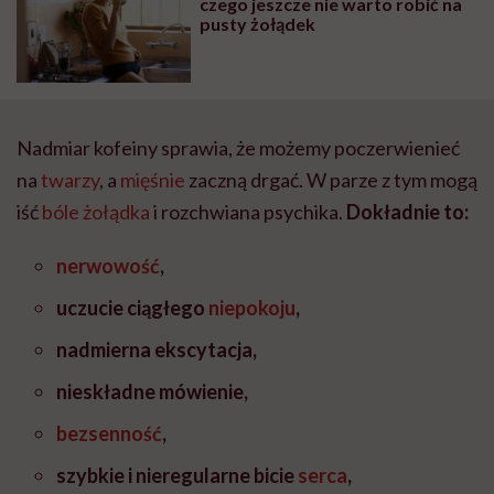
czego jeszcze nie warto robić na
pusty żołądek
Nadmiar kofeiny sprawia, że możemy poczerwienieć
na
twarzy
, a
mięśnie
zaczną drgać. W parze z tym mogą
iść
bóle żołądka
i rozchwiana psychika.
Dokładnie to:
nerwowość
,
uczucie ciągłego
niepokoju
,
nadmierna ekscytacja,
nieskładne mówienie,
bezsenność
,
szybkie i nieregularne bicie
serca
,