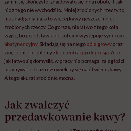
zanim się skończyło, znajdowało się inną robotę. I tak
nic z tego nie wychodziło. Mniej zrobionych rzeczy to
mus nadganiania, a to więcej kawy i jeszcze mniej
zrobionych rzeczy. Co gorsze, niełatwo z tego koła
wyjść, bo po odstawieniu kofeiny występuje syndrom
abstynencyjny
. Składają się na niego
bóle głowy
oraz
zmęczenie, problemy z
koncentracją
i
depresja
. A to,
jak łatwo się domyślić, w pracy nie pomaga, zaległości
przybywa i od razu człowiek by się napił więcej kawy…
A tego akurat zrobić nie można.
Jak zwalczyć
przedawkowanie kawy?