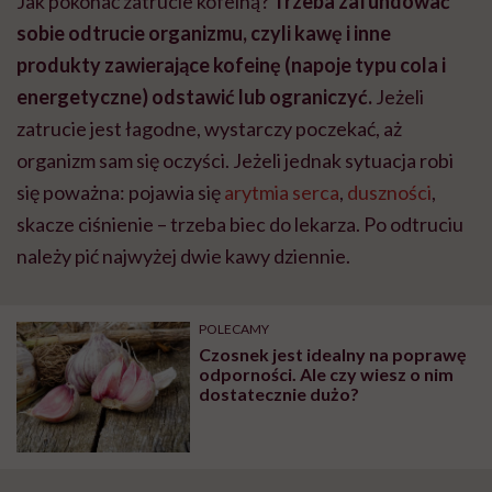
Jak pokonać zatrucie kofeiną?
Trzeba zafundować
sobie odtrucie organizmu, czyli kawę i inne
produkty zawierające kofeinę (napoje typu cola i
energetyczne) odstawić lub ograniczyć.
Jeżeli
zatrucie jest łagodne, wystarczy poczekać, aż
organizm sam się oczyści. Jeżeli jednak sytuacja robi
się poważna: pojawia się
arytmia serca
,
duszności
,
skacze ciśnienie – trzeba biec do lekarza. Po odtruciu
należy pić najwyżej dwie kawy dziennie.
POLECAMY
Czosnek jest idealny na poprawę
odporności. Ale czy wiesz o nim
dostatecznie dużo?