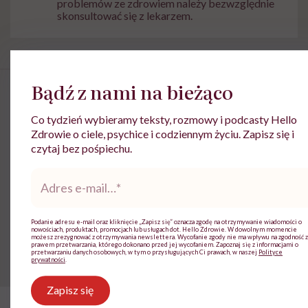
problemów ze zdrowiem należy bezwzględnie
skonsultować się z lekarzem.
Bądź z nami na bieżąco
Co tydzień wybieramy teksty, rozmowy i podcasty Hello
„Kawa to owoc bardzo podobny
Zdrowie o ciele, psychice i codziennym życiu. Zapisz się i
czytaj bez pośpiechu.
do wiśni”. O tym, jak w jej życiu
pojawiły się kolejno: Indonezja,
Adres
e-
miłość i kawa, opowiada Kinga
mail
*
Wojtczak
Podanie adresu e-mail oraz kliknięcie „Zapisz się” oznacza zgodę na otrzymywanie wiadomości o
nowościach, produktach, promocjach lub usługach dot. Hello Zdrowie. W dowolnym momencie
możesz zrezygnować z otrzymywania newslettera. Wycofanie zgody nie ma wpływu na zgodność z
prawem przetwarzania, którego dokonano przed jej wycofaniem. Zapoznaj się z informacjami o
przetwarzaniu danych osobowych, w tym o przysługujących Ci prawach, w naszej
Polityce
prywatności
.
Zapisz się