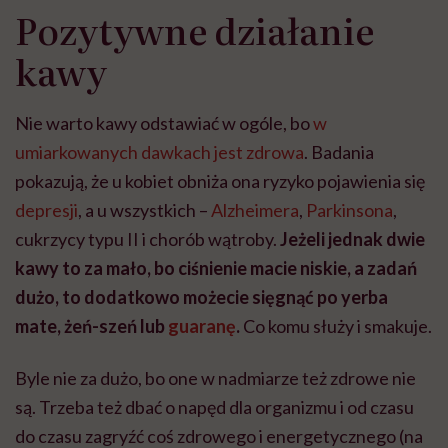
Pozytywne działanie
kawy
Nie warto kawy odstawiać w ogóle, bo
w
umiarkowanych dawkach jest zdrowa
. Badania
pokazują, że u kobiet obniża ona ryzyko pojawienia się
depresji
, a u wszystkich –
Alzheimera
,
Parkinsona
,
cukrzycy typu II i chorób wątroby.
Jeżeli jednak dwie
kawy to za mało, bo ciśnienie macie niskie, a zadań
dużo, to dodatkowo możecie sięgnąć po yerba
mate, żeń-szeń lub
guaranę
.
Co komu służy i smakuje.
Byle nie za dużo, bo one w nadmiarze też zdrowe nie
są. Trzeba też dbać o napęd dla organizmu i od czasu
do czasu zagryźć coś zdrowego i energetycznego (na