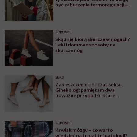
być zaburzenia termoregulacji –
wynikające z choroby lub złych
nawyków
ZDROWIE
Skąd się biorą skurcze w nogach?
Leki i domowe sposoby na
skurcze nóg
SEKS
Zakleszczenie podczas seksu.
Ginekolog: pamiętam dwa
poważne przypadki, które
wymagały interwencji szpitalnej
ZDROWIE
Krwiak mózgu – co warto
wiedzieć na temat tej patologii?