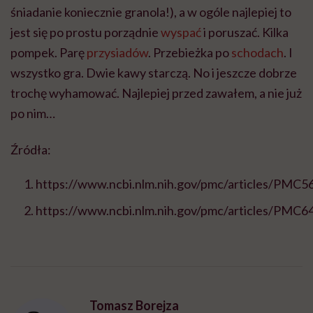
śniadanie koniecznie granola!), a w ogóle najlepiej to
jest się po prostu porządnie
wyspać
i poruszać. Kilka
pompek. Parę
przysiadów
. Przebieżka po
schodach
. I
wszystko gra. Dwie kawy starczą. No i jeszcze dobrze
trochę wyhamować. Najlepiej przed zawałem, a nie już
po nim…
Źródła:
https://www.ncbi.nlm.nih.gov/pmc/articles/PMC5
https://www.ncbi.nlm.nih.gov/pmc/articles/PMC6
Tomasz Borejza