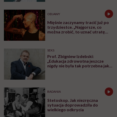
OBJAWY
Mięśnie zaczynamy tracić już po
trzydziestce. „Najgorsze, co
można zrobić, to uznać utratę
sprawności za nieunikniony
element starzenia”
SEKS
Prof. Zbigniew Izdebski:
„Edukacja zdrowotna jeszcze
nigdy nie była tak potrzebna jak
teraz, kiedy jest taki chaos
informacyjny”
BADANIA
Stetoskop. Jak niezręczna
sytuacja doprowadziła do
wielkiego odkrycia