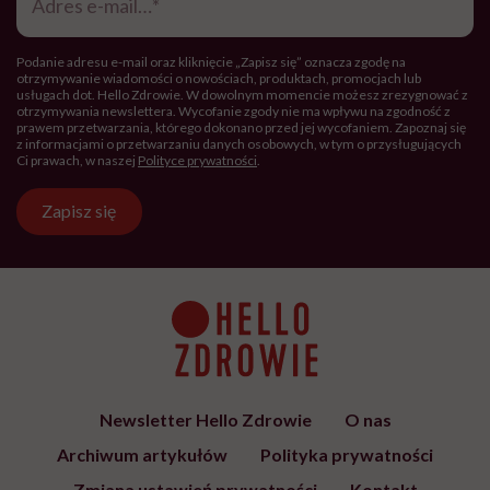
mail
*
Podanie adresu e-mail oraz kliknięcie „Zapisz się” oznacza zgodę na
otrzymywanie wiadomości o nowościach, produktach, promocjach lub
usługach dot. Hello Zdrowie. W dowolnym momencie możesz zrezygnować z
otrzymywania newslettera. Wycofanie zgody nie ma wpływu na zgodność z
prawem przetwarzania, którego dokonano przed jej wycofaniem. Zapoznaj się
z informacjami o przetwarzaniu danych osobowych, w tym o przysługujących
Ci prawach, w naszej
Polityce prywatności
.
Zapisz się
Newsletter Hello Zdrowie
O nas
Archiwum artykułów
Polityka prywatności
Zmiana ustawień prywatności
Kontakt