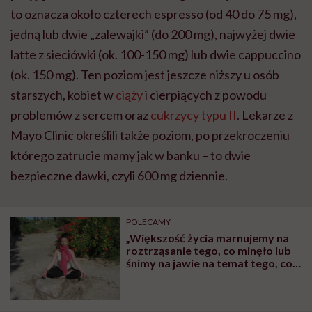
to oznacza około czterech espresso (od 40 do 75 mg),
jedną lub dwie „zalewajki” (do 200 mg), najwyżej dwie
latte z sieciówki (ok. 100-150 mg) lub dwie cappuccino
(ok. 150 mg). Ten poziom jest jeszcze niższy u osób
starszych, kobiet w
ciąży
i cierpiących z powodu
problemów z sercem oraz
cukrzycy typu II
. Lekarze z
Mayo Clinic określili także poziom, po przekroczeniu
którego zatrucie mamy jak w banku – to dwie
bezpieczne dawki, czyli 600 mg dziennie.
POLECAMY
„Większość życia marnujemy na
roztrząsanie tego, co minęło lub
śnimy na jawie na temat tego, co
ma dopiero nadejść. Co za
koszmarna strata czasu!”