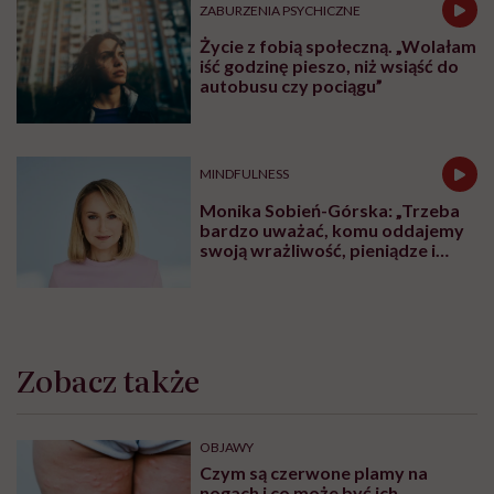
ZABURZENIA PSYCHICZNE
Życie z fobią społeczną. „Wolałam
iść godzinę pieszo, niż wsiąść do
autobusu czy pociągu”
MINDFULNESS
Monika Sobień-Górska: „Trzeba
bardzo uważać, komu oddajemy
swoją wrażliwość, pieniądze i
zaufanie”
Zobacz także
OBJAWY
Czym są czerwone plamy na
nogach i co może być ich