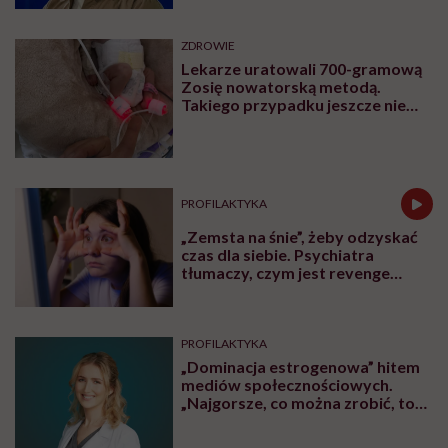
ZDROWIE
Lekarze uratowali 700-gramową
Zosię nowatorską metodą.
Takiego przypadku jeszcze nie
było
PROFILAKTYKA
„Zemsta na śnie”, żeby odzyskać
czas dla siebie. Psychiatra
tłumaczy, czym jest revenge
bedtime procrastination
PROFILAKTYKA
„Dominacja estrogenowa” hitem
mediów społecznościowych.
„Najgorsze, co można zrobić, to
leczyć modne hasło”