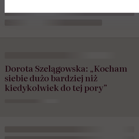
Dorota Szelągowska: „Kocham
siebie dużo bardziej niż
kiedykolwiek do tej pory”