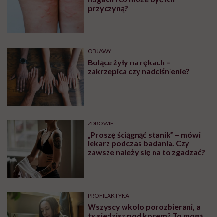
przyczyną?
OBJAWY
Bolące żyły na rękach –
zakrzepica czy nadciśnienie?
ZDROWIE
„Proszę ściągnąć stanik” – mówi
lekarz podczas badania. Czy
zawsze należy się na to zgadzać?
PROFILAKTYKA
Wszyscy wkoło porozbierani, a
ty siedzisz pod kocem? To mogą