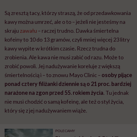
Są zresztą tacy, którzy straszą, że od przedawkowania
kawy można umrzeć, ale o to – jeżeli nie jesteśmy na
skraju
zawału
– raczej trudno. Dawka śmiertelna
kofeiny to 10 do 13 gramów, czyli mniej więcej 23 litry
kawy wypite w krótkim czasie
.
Rzecz trudna do
zrobienia. Ale kawa nie musi zabić od razu. Może to
zrobić powoli. Jej nadużywanie koreluje z większą
śmiertelnością i – to znowu Mayo Clinic –
osoby pijące
ponad cztery filiżanki dziennie są o 21 proc. bardziej
narażone na zgon przed 55. rokiem życia
. Tu jednak
nie musi chodzić o samą kofeinę, ale też o styl życia,
który się z jej nadużywaniem wiąże.
POLECAMY