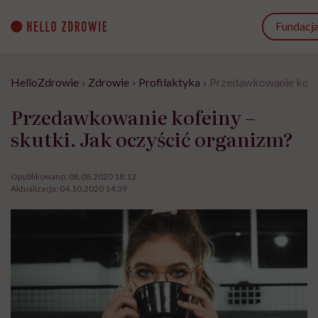
Go
to
Fundacj
content
HelloZdrowie
›
Zdrowie
›
Profilaktyka
›
Przedawkowanie kofein
Przedawkowanie kofeiny –
skutki. Jak oczyścić organizm?
Opublikowano:
08.08.2020 18:12
Aktualizacja:
04.10.2020 14:39