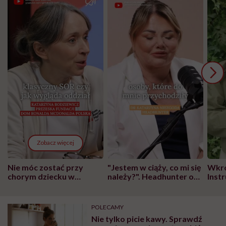
Zobacz więcej
Nie móc zostać przy
"Jestem w ciąży, co mi się
Wkró
chorym dziecku w
należy?". Headhunter o
Inst
szpitalu to tortura.
zmianie pokoleniowej u
atak
"Przeszkadzać w tym
kobiet w ciąży na rynku
wars
może chyba tylko
pracy
eksp
POLECAMY
głupota i brak
Nie tylko picie kawy. Sprawdź
wyobraźni"