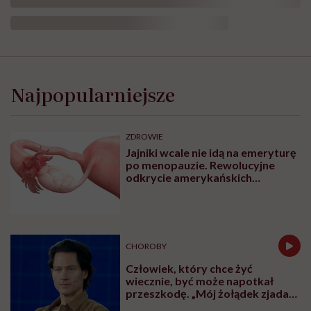
Najpopularniejsze
ZDROWIE
Jajniki wcale nie idą na emeryturę
po menopauzie. Rewolucyjne
odkrycie amerykańskich
naukowców
CHOROBY
Człowiek, który chce żyć
wiecznie, być może napotkał
przeszkodę. „Mój żołądek zjada
sam siebie”