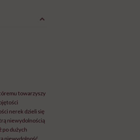
któremu towarzyszy
bjętości
i nerek dzieli się
trą niewydolnością
eż po dużych
rą niewydolność