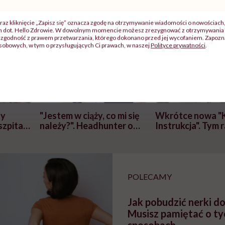
raz kliknięcie „Zapisz się” oznacza zgodę na otrzymywanie wiadomości o nowościach
ch dot. Hello Zdrowie. W dowolnym momencie możesz zrezygnować z otrzymywania 
zgodność z prawem przetwarzania, którego dokonano przed jej wycofaniem. Zapoznaj
sobowych, w tym o przysługujących Ci prawach, w naszej
Polityce prywatności
.
j
zy
"Jestem w ciąży, co mi się
Wkrótce nowa "
szpitalu
należy?". Headhunter o
Instrukcja". Tym 
szkadzać
zmianie pokoleniowej u
atakach paniki. Z
tylko
kobiet w ciąży na rynku
warsztat pacjen
braźni"
pracy
ekspercki
POLECAMY
Jak pobudzić nerki d
Musisz pamiętać o ty