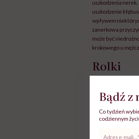
uszkodzenia nerek.
uszkodzenie kłębu
wpływem niektórych 
zanerkowa przyczyn
może być niedrożno
krokowego u mężcz
Rolki
Bądź z 
Co tydzień wybie
codziennym życiu.
Adres
e-