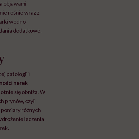
za objawami
nie rośnie wraz z
arki wodno-
adania dodatkowe,
y
j patologii i
ności nerek
totnie się obniża. W
h płynów, czyli
 pomiary różnych
wdrożenie leczenia
rek.