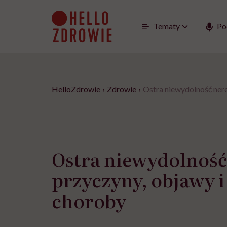
Go
to
content
Tematy
Po
HelloZdrowie
›
Zdrowie
›
Ostra niewydolność nere
Ostra niewydolność
przyczyny, objawy i
choroby