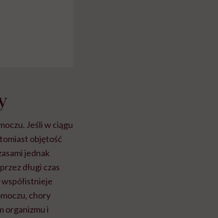
y
oczu. Jeśli w ciągu
atomiast objętość
zasami jednak
 przez długi czas
 współistnieje
omoczu, chory
m organizmu i