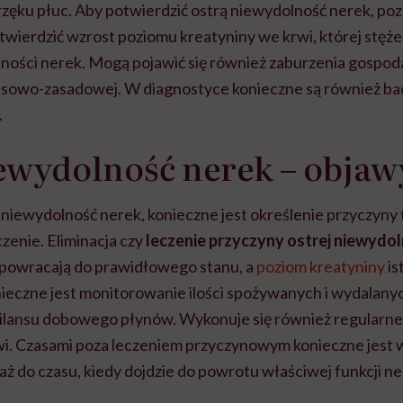
rzęku płuc.
Aby potwierdzić ostrą niewydolność nerek, po
twierdzić wzrost poziomu kreatyniny we krwi, której stęże
ości nerek. Mogą pojawić się również zaburzenia gospod
wasowo-zasadowej. W diagnostyce konieczne są również b
.
ewydolność nerek – objaw
niewydolność nerek, konieczne jest określenie przyczyny te
czenie. Eliminacja czy
leczenie przyczyny ostrej niewydol
 powracają do prawidłowego stanu, a
poziom kreatyniny
is
ieczne jest monitorowanie ilości spożywanych i wydalanyc
ilansu dobowego płynów. Wykonuje się również regularne
. Czasami poza leczeniem przyczynowym konieczne jest 
ż do czasu, kiedy dojdzie do powrotu właściwej funkcji ne