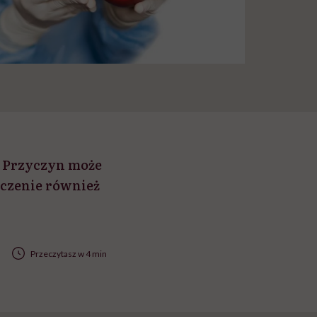
. Przyczyn może
eczenie również
Przeczytasz w 4 min