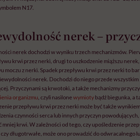
symbolem N17.
ewydolność nerek – przyc
ności nerek dochodzi w wyniku trzech mechanizmów. Pier
ywu krwi przez nerki, drugi to uszkodzenie miąższu nerek, 
u moczu z nerki.
Spadek przepływu krwi przez nerki to bar
iewydolności nerek. Dochodzi do niego przede wszystkim 
ącej. Przyczynami są krwotoki, a także mechanizmy przyczy
enia organizmu
, czyli nasilone
wymioty
bądź biegunka, a t
zenie przepływu krwi przez nerki może być także wynikiem
zenia czynności serca lub innych przyczyn powodujących, 
 mniej krwi. W zależności od tego, czy upośledzenie prze
e czy długotrwałe, może ono prowadzić do odwracalnego l