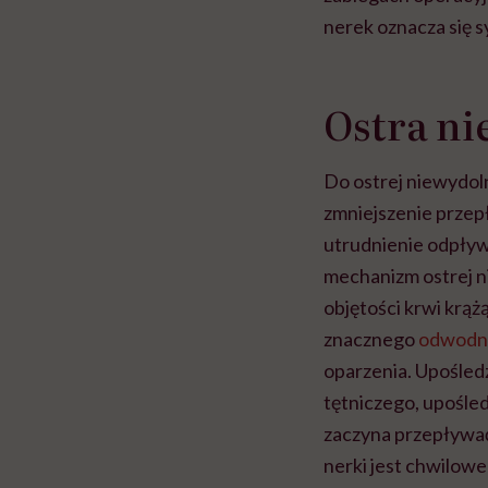
nerek oznacza się 
Ostra ni
Do ostrej niewydol
zmniejszenie przepł
utrudnienie odpływ
mechanizm ostrej n
objętości krwi krąż
znacznego
odwodni
oparzenia. Upośled
tętniczego, upośled
zaczyna przepływać
nerki jest chwilow