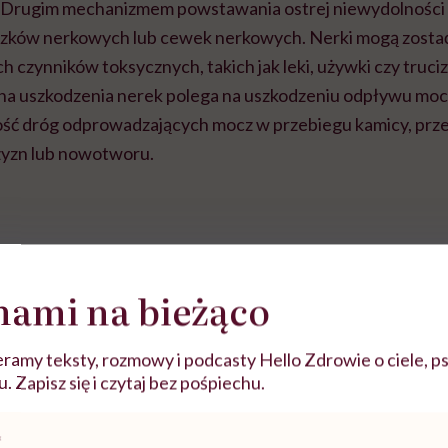
Drugim mechanizmem powstawania ostrej niewydolności 
szków nerkowych lub cewek nerkowych. Nerki mogą zosta
czynników toksycznych, takich jak leki, używki czy trucizn
a uszkodzenia nerek polega na uszkodzeniu odpływu moc
ść dróg odprowadzających mocz w przebiegu kamicy, prz
yzn lub nowotworu.
nami na bieżąco
ramy teksty, rozmowy i podcasty Hello Zdrowie o ciele, ps
 Zapisz się i czytaj bez pośpiechu.