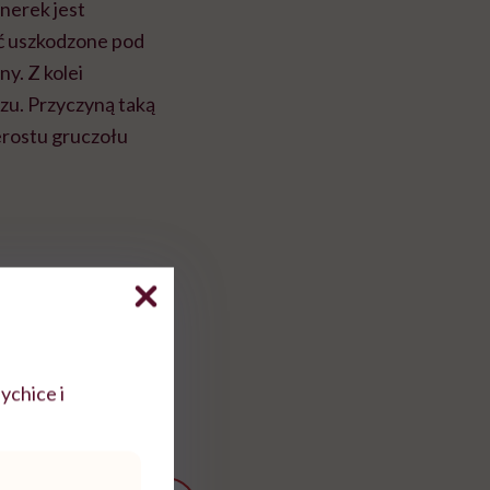
nerek jest
ć uszkodzone pod
y. Z kolei
zu. Przyczyną taką
erostu gruczołu
ychice i