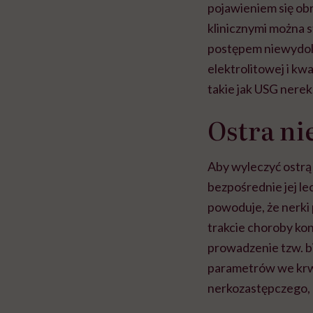
pojawieniem się ob
klinicznymi można s
postępem niewydoln
elektrolitowej i k
takie jak USG nerek
Ostra ni
Aby wyleczyć ostrą 
bezpośrednie jej le
powoduje, że nerki
trakcie choroby kon
prowadzenie tzw. b
parametrów we krwi
nerkozastępczego, a