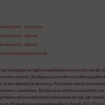
lność nerek – przyczyny
lność nerek – objawy
lność nerek – objawy
strej niewydolności nerek
 nerek polega na nagłym upośledzeniu czynności nerek, 
atyniny we krwi. Jej objawy to przede wszystkim spadek o
aż po całkowity brak moczu. Przyczyny ostrej niewydolnośc
erkowe i zanerkowe. Bardzo duży odsetek pacjentów z os
pitalizowani na oddziałach intensywnej terapii, jak równi
nych. W międzynarodowej klasyfikacji chorób ICD-10, ost