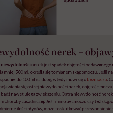
sposobach
ewydolność nerek – objaw
m
niewydolności nerek
jest spadek objętości oddawanego m
a mniej 500 ml, określa się to mianem skąpomoczu. Jeśli n
padnie do 100 ml na dobę, wtedy mówi się o
bezmoczu
. C
 pojawienia się ostrej niewydolności nerek, objętość moczu
 bądź nawet ulega zwiększeniu. Ostra niewydolność nerek
mi choroby zasadniczej. Jeśli mimo bezmoczu czy też skąp
dmierne ilości płynów, może to skutkować przewodnienie