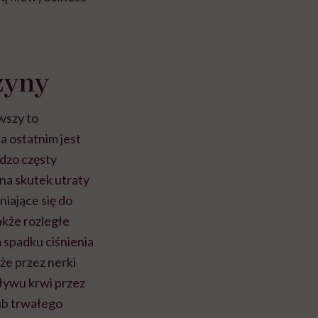
zyny
wszy to
a ostatnim jest
dzo częsty
na skutek utraty
niające się do
akże rozległe
 spadku ciśnienia
że przez nerki
pływu krwi przez
ub trwałego