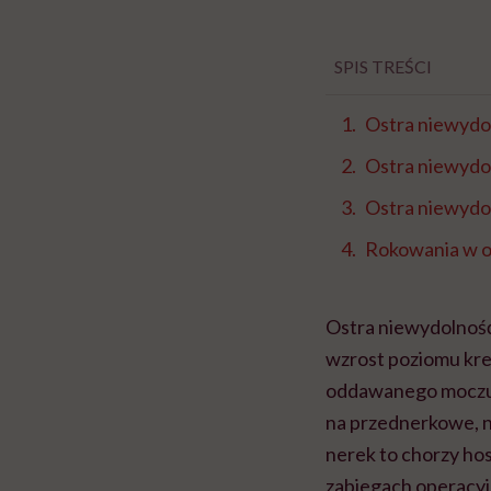
SPIS TREŚCI
Ostra niewydo
Ostra niewydo
Ostra niewydo
Rokowania w o
Ostra niewydolność
wzrost poziomu kre
oddawanego moczu, 
na przednerkowe, n
nerek to chorzy hos
zabiegach operacyj