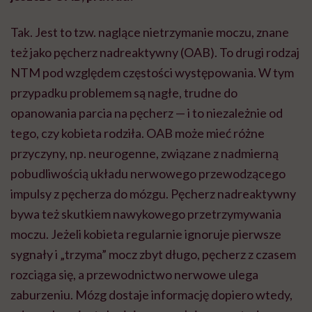
Tak. Jest to tzw. naglące nietrzymanie moczu, znane
też jako pęcherz nadreaktywny (OAB). To drugi rodzaj
NTM pod względem częstości występowania. W tym
przypadku problemem są nagłe, trudne do
opanowania parcia na pęcherz — i to niezależnie od
tego, czy kobieta rodziła. OAB może mieć różne
przyczyny, np. neurogenne, związane z nadmierną
pobudliwością układu nerwowego przewodzącego
impulsy z pęcherza do mózgu. Pęcherz nadreaktywny
bywa też skutkiem nawykowego przetrzymywania
moczu. Jeżeli kobieta regularnie ignoruje pierwsze
sygnały i „trzyma” mocz zbyt długo, pęcherz z czasem
rozciąga się, a przewodnictwo nerwowe ulega
zaburzeniu. Mózg dostaje informację dopiero wtedy,