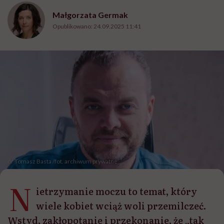
Małgorzata Germak
Opublikowano:
24.09.2025 11:41
dr Tomasz Basta /fot. archiwum prywatne
N
ietrzymanie moczu to temat, który
wiele kobiet wciąż woli przemilczeć.
Wstyd, zakłopotanie i przekonanie, że „tak