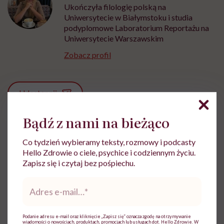
Ukończyła filologię polską na
Uniwersytecie w Białymstoku i studia
podyplomowe Laboratorium Reportażu na
Uniwersytecie Warszawskim
Zobacz profil
Udostępnij
Bądź z nami na bieżąco
Powiązane tematy:
Co tydzień wybieramy teksty, rozmowy i podcasty
Hello Zdrowie o ciele, psychice i codziennym życiu.
Choroby układu moczowego
Mocz
Zapisz się i czytaj bez pośpiechu.
Układ moczowy
Adres
e-
mail
*
Podanie adresu e-mail oraz kliknięcie „Zapisz się” oznacza zgodę na otrzymywanie
wiadomości o nowościach, produktach, promocjach lub usługach dot. Hello Zdrowie. W