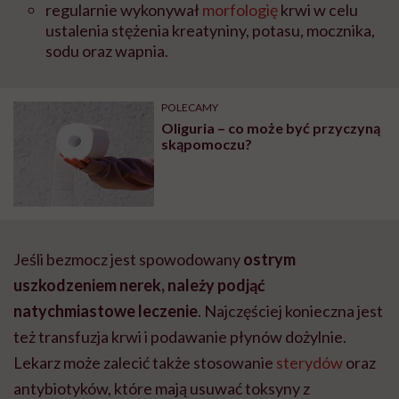
regularnie wykonywał
morfologię
krwi w celu
ustalenia stężenia kreatyniny, potasu, mocznika,
sodu oraz wapnia.
POLECAMY
Oliguria – co może być przyczyną
skąpomoczu?
Jeśli bezmocz jest spowodowany
ostrym
uszkodzeniem nerek, należy podjąć
natychmiastowe leczenie
. Najczęściej konieczna jest
też transfuzja krwi i podawanie płynów dożylnie.
Lekarz może zalecić także stosowanie
sterydów
oraz
antybiotyków, które mają usuwać toksyny z