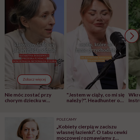
Zobacz więcej
Nie móc zostać przy
"Jestem w ciąży, co mi się
Wkró
chorym dziecku w
należy?". Headhunter o
Inst
szpitalu to tortura.
zmianie pokoleniowej u
atak
"Przeszkadzać w tym
kobiet w ciąży na rynku
wars
może chyba tylko
pracy
eksp
POLECAMY
głupota i brak
„Kobiety cierpią w zaciszu
wyobraźni"
własnej łazienki”. O tabu cewki
moczowej rozmawiamy z