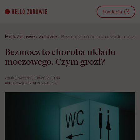
Go
to
Fundacja
content
HelloZdrowie
›
Zdrowie
›
Bezmocz to choroba układu moczow
Bezmocz to choroba układu
moczowego. Czym grozi?
Opublikowano:
21.08.2023 20:43
Aktualizacja:
08.04.2024 13:16