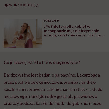
ujawniało infekcję.
POLECAMY
„Po fizjoterapii u kobiet w
menopauzie mija nietrzymanie
moczu, kołatanie serca, uczucie
ciężkości w podbrzuszu” – mówi
Joanna Piórek-Wojciechowska,
fizjoterapeutka
uroginekologiczna
Co jeszcze jest istotne w diagnostyce?
Bardzo ważne jest badanie palpacyjne. Lekarz bada
przez pochwę cewkę moczową, prosi pacjentkę o
kaszlnięcie i sprawdza, czy mechanizm statyki układu
moczowego i narządu rodnego działa prawidłowo
oraz czy podczas kaszlu dochodzi do gubienia moczu.