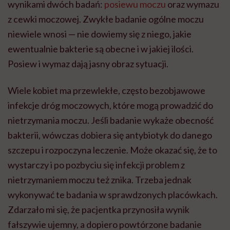
wynikami dwóch badań:
posiewu moczu
oraz wymazu
z cewki moczowej. Zwykłe badanie ogólne moczu
niewiele wnosi — nie dowiemy się z niego, jakie
ewentualnie bakterie są obecne i w jakiej ilości.
Posiew i wymaz dają jasny obraz sytuacji.
Wiele kobiet ma przewlekłe, często bezobjawowe
infekcje dróg moczowych, które mogą prowadzić do
nietrzymania moczu. Jeśli badanie wykaże obecność
bakterii, wówczas dobiera się antybiotyk do danego
szczepu i rozpoczyna leczenie. Może okazać się, że to
wystarczy i po pozbyciu się infekcji problem z
nietrzymaniem moczu też znika. Trzeba jednak
wykonywać te badania w sprawdzonych placówkach.
Zdarzało mi się, że pacjentka przynosiła wynik
fałszywie ujemny, a dopiero powtórzone badanie