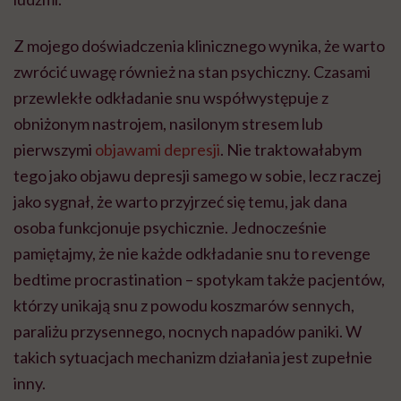
Z mojego doświadczenia klinicznego wynika, że warto
zwrócić uwagę również na stan psychiczny. Czasami
przewlekłe odkładanie snu współwystępuje z
obniżonym nastrojem, nasilonym stresem lub
pierwszymi
objawami depresji
. Nie traktowałabym
tego jako objawu depresji samego w sobie, lecz raczej
jako sygnał, że warto przyjrzeć się temu, jak dana
osoba funkcjonuje psychicznie. Jednocześnie
pamiętajmy, że nie każde odkładanie snu to revenge
bedtime procrastination – spotykam także pacjentów,
którzy unikają snu z powodu koszmarów sennych,
paraliżu przysennego, nocnych napadów paniki. W
takich sytuacjach mechanizm działania jest zupełnie
inny.