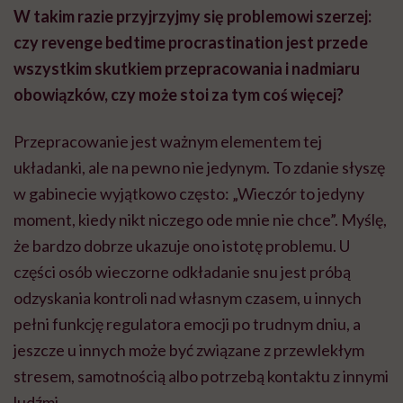
W takim razie przyjrzyjmy się problemowi szerzej:
czy revenge bedtime procrastination jest przede
wszystkim skutkiem przepracowania i nadmiaru
obowiązków, czy może stoi za tym coś więcej?
Przepracowanie jest ważnym elementem tej
układanki, ale na pewno nie jedynym. To zdanie słyszę
w gabinecie wyjątkowo często: „Wieczór to jedyny
moment, kiedy nikt niczego ode mnie nie chce”. Myślę,
że bardzo dobrze ukazuje ono istotę problemu. U
części osób wieczorne odkładanie snu jest próbą
odzyskania kontroli nad własnym czasem, u innych
pełni funkcję regulatora emocji po trudnym dniu, a
jeszcze u innych może być związane z przewlekłym
stresem, samotnością albo potrzebą kontaktu z innymi
ludźmi.