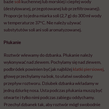
bazie
soli
kuchennej lub morskiej i ciepłej wody
(destylowanej, przegotowanej lub przefiltrowanej).
Proporcje to jedna miarka soli (2,7 g) do 300 ml wody
w temperaturze 37°C. Nie należy używać
substytutów soli ani soli aromatyzowanej.
Płukanie
Roztwór wlewamy do dzbanka. Płukanie należy
wykonywać nad zlewem. Pochylamy się nad zlewem,
podbródek powinien być jak najbliżej
klatki piersiowej
,
głowę przechylamy na bok, to ułatwi swobodny
przepływ roztworu. Dziubek dzbanka wkładamy w
jedną dziurkę nosa. Usta podczas płukania muszą być
otwarte i tylko nimi podczas zabiegu oddychamy.
Przechyl dzbanek tak, aby roztwór mógł swobodnie