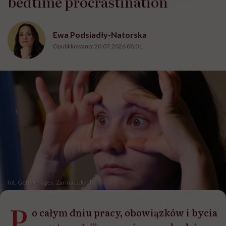
bedtime procrastination
Ewa Podsiadły-Natorska
Opublikowano:
20.07.2026 08:01
fot. Getty Images, Zarina Lukash
P
o całym dniu pracy, obowiązków i bycia