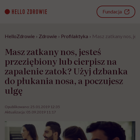
Go
to
Fundacja
content
HelloZdrowie
›
Zdrowie
›
Profilaktyka
›
Masz zatkany nos, jest
Masz zatkany nos, jesteś
przeziębiony lub cierpisz na
zapalenie zatok? Użyj dzbanka
do płukania nosa, a poczujesz
ulgę
Opublikowano:
25.01.2019 12:35
Aktualizacja:
05.09.2019 11:17