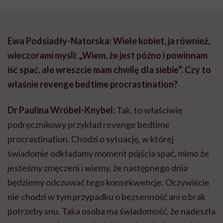
Ewa Podsiadły-Natorska: Wiele kobiet, ja również,
wieczorami myśli: „Wiem, że jest późno i powinnam
iść spać, ale wreszcie mam chwilę dla siebie”. Czy to
właśnie revenge bedtime procrastination?
Dr Paulina Wróbel-Knybel:
Tak, to właściwie
podręcznikowy przykład revenge bedtime
procrastination. Chodzi o sytuację, w której
świadomie odkładamy moment pójścia spać, mimo że
jesteśmy zmęczeni i wiemy, że następnego dnia
będziemy odczuwać tego konsekwencje. Oczywiście
nie chodzi w tym przypadku o bezsenność ani o brak
potrzeby snu. Taka osoba ma świadomość, że nadeszła