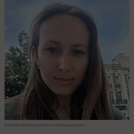
dr Paulina Wróbel-Knybel /fot. archiwum prywatne