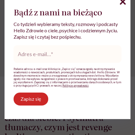
Katar
Nos
Zatoki
Bądź z nami na bieżąco
Co tydzień wybieramy teksty, rozmowy i podcasty
Hello Zdrowie o ciele, psychice i codziennym życiu.
Treści zawarte w serwisie mają wyłącznie
i
Zapisz się i czytaj bez pośpiechu.
charakter informacyjny i nie stanowią porady
lekarskiej. Pamiętaj, że w przypadku
Adres
problemów ze zdrowiem należy bezwzględnie
e-
skonsultować się z lekarzem.
mail
*
Podanie adresu e-mail oraz kliknięcie „Zapisz się” oznacza zgodę na otrzymywanie
wiadomości o nowościach, produktach, promocjach lub usługach dot. Hello Zdrowie. W
dowolnym momencie możesz zrezygnować z otrzymywania newslettera. Wycofanie
zgody nie ma wpływu na zgodność z prawem przetwarzania, którego dokonano przed
jej wycofaniem. Zapoznaj się z informacjami o przetwarzaniu danych osobowych, w tym
o przysługujących Ci prawach, w naszej
Polityce prywatności
.
HelloZdrowie
›
Zdrowie
›
Profilaktyka
›
„Zemsta na śnie”, żeby
Zapisz się
„Zemsta na śnie”, żeby odzyskać
czas dla siebie. Psychiatra
tłumaczy, czym jest revenge