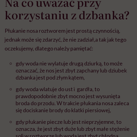
Na co uważać przy
korzystaniu z dzbanka?
Płukanie nosa roztworem jest prostą czynnością,
jednak może się zdarzyć, że nie zadział,a tak jak tego
oczekujemy, dlatego należy pamiętać:
gdy woda nie wylatuje drugą dziurką, to może
oznaczać, że nos jest zbyt zapchany lub dziubek
dzbanka jest pod złym kątem,
gdy woda wlatuje do ust i gardła, to
prawdopodobnie zbyt mocno jest wysunięta
broda do przodu. W trakcie płukania nosa zaleca
się dociskanie brody do klatki piersiowej,
gdy płukanie piecze lub jest nieprzyjemne, to
oznacza, że jest zbyt duże lub zbyt małe stężenie
soli w roztworze lub woda jest zbyt chłodna.