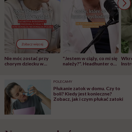
Zobacz więcej
Nie móc zostać przy
"Jestem w ciąży, co mi się
Wkró
chorym dziecku w
należy?". Headhunter o
Inst
szpitalu to tortura.
zmianie pokoleniowej u
atak
"Przeszkadzać w tym
kobiet w ciąży na rynku
wars
może chyba tylko
pracy
eksp
POLECAMY
głupota i brak
Płukanie zatok w domu. Czy to
wyobraźni"
boli? Kiedy jest konieczne?
Zobacz, jak i czym płukać zatoki