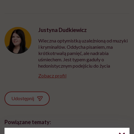
Justyna Dudkiewicz
Wieczna optymistką uzależnioną od muzyki
i kryminałów. Oddycha pisaniem, ma
krótkotrwałą pamięć, ale nadrabia
uśmiechem. Jest typem gaduły o
hedonistycznym podejściu do życia
Zobacz profil
Udostępnij
Powiązane tematy: