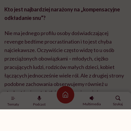
Kto jest najbardziej narażony na „kompensacyjne
odkładanie snu”?
Nie ma jednego profilu osoby doświadczającej
revenge bedtime procrastination i to jest chyba
najciekawsze. Oczywiście często widzę to u osób
przeciążonych obowiązkami – młodych, ciężko
pracujących ludzi, rodziców małych dzieci, kobiet
łączących jednocześnie wiele ról. Ale z drugiej strony
podobne zachowania obserwujemy również u
studentów i nastolatków, którzy nie mają jeszcze
Strona główna
takiej liczby obowiązków jak dorośli. Pokazuje to, że
Multimedia
Szukaj
Tematy
Podcast
nie możemy tłumaczyć tego zjawiska wyłącznie
przepracowaniem. U młodzieży istotniejszą rolę
często odgrywa FOMO, czyli lęk przed tym, że coś ich