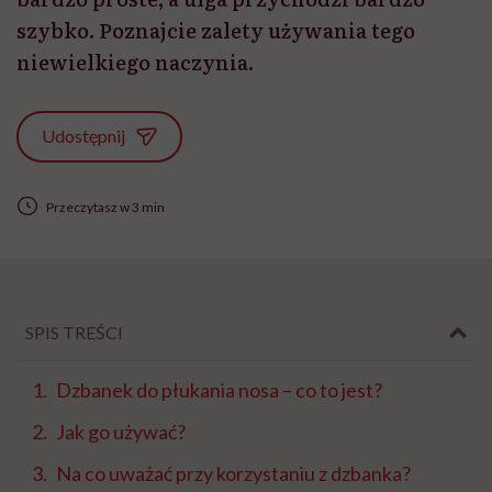
szybko. Poznajcie zalety używania tego
niewielkiego naczynia.
Udostępnij
Przeczytasz w 3 min
SPIS TREŚCI
Dzbanek do płukania nosa – co to jest?
Jak go używać?
Na co uważać przy korzystaniu z dzbanka?