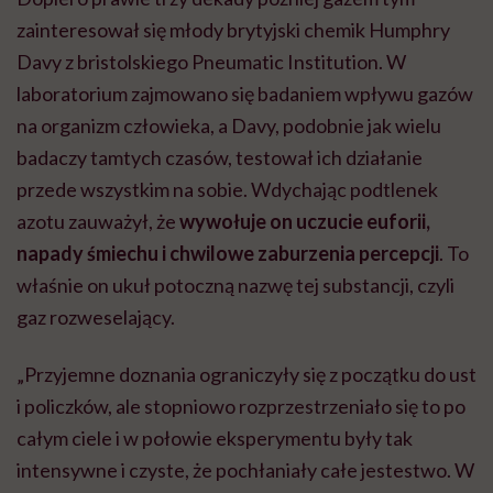
zainteresował się młody brytyjski chemik Humphry
Davy z bristolskiego Pneumatic Institution. W
laboratorium zajmowano się badaniem wpływu gazów
na organizm człowieka, a Davy, podobnie jak wielu
badaczy tamtych czasów, testował ich działanie
przede wszystkim na sobie. Wdychając podtlenek
azotu zauważył, że
wywołuje on uczucie euforii,
napady śmiechu i chwilowe zaburzenia percepcji
. To
właśnie on ukuł potoczną nazwę tej substancji, czyli
gaz rozweselający.
„Przyjemne doznania ograniczyły się z początku do ust
i policzków, ale stopniowo rozprzestrzeniało się to po
całym ciele i w połowie eksperymentu były tak
intensywne i czyste, że pochłaniały całe jestestwo. W