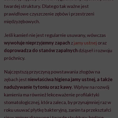
twardej struktury. Dlatego tak ważne jest
prawidłowe czyszczenie zębów i przestrzeni
międzyzębowych.
Jeśli kamień nie jest regularnie usuwany, wówczas
wywołuje nieprzyjemny zapach
z
jamy ustnej
oraz
doprowadza do stanów zapalnych
dziąseł i rozwoju
próchnicy.
Najczęstszą przyczyną powstawania złogów na
zębach jest
niewłaściwa higiena jamy ustnej, a także
nadużywanie tytoniu oraz kawy
. Wpływ na rozwój
kamienia ma również lekceważenie profilaktyki
stomatologicznej, która zaleca, by przynajmniej raz w
roku usuwać płytkę bakteryjną, zanim ta przekształci
się w zmineralizowane i twarde struktury, będące