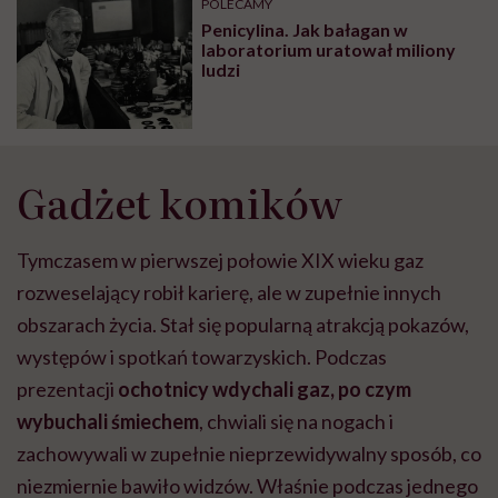
POLECAMY
Penicylina. Jak bałagan w
laboratorium uratował miliony
ludzi
Gadżet komików
Tymczasem w pierwszej połowie XIX wieku gaz
rozweselający robił karierę, ale w zupełnie innych
obszarach życia. Stał się popularną atrakcją pokazów,
występów i spotkań towarzyskich. Podczas
prezentacji
ochotnicy wdychali gaz, po czym
wybuchali śmiechem
, chwiali się na nogach i
zachowywali w zupełnie nieprzewidywalny sposób, co
niezmiernie bawiło widzów. Właśnie podczas jednego