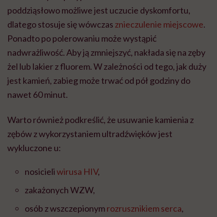
poddziąsłowo możliwe jest uczucie dyskomfortu,
dlatego stosuje się wówczas
znieczulenie miejscowe
.
Ponadto po polerowaniu może wystąpić
nadwrażliwość. Aby ją zmniejszyć, nakłada się na zęby
żel lub lakier z fluorem.
W zależności od tego, jak duży
jest kamień, zabieg może trwać od pół godziny do
nawet 60 minut.
Warto również podkreślić, że usuwanie kamienia z
zębów z wykorzystaniem ultradźwięków jest
wykluczone u:
nosicieli
wirusa HIV
,
zakażonych WZW,
osób z wszczepionym
rozrusznikiem serca
,