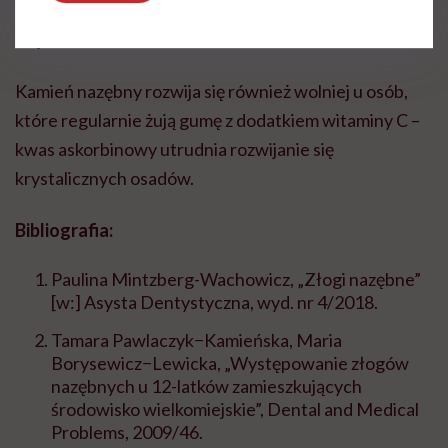
cynku.
Ich skuteczność jest wówczas zdecydowanie
większa.
Kamień nazębny rozwija się również wolniej u osób,
które regularnie żują gumę z dodatkiem witaminy C –
kwas askorbinowy utrudnia rozwijanie się
krystalicznych osadów.
Bibliografia:
Paulina Mintzberg-Wachowicz, „Złogi nazębne”
[w:] Asysta Dentystyczna, wyd. nr 4/2018.
Tamara Pawlaczyk−Kamieńska, Maria
Borysewicz−Lewicka, „Występowanie złogów
nazębnych u 12-latków zamieszkujących
środowisko wielkomiejskie”, Dental and Medical
Problems, 2009/46.