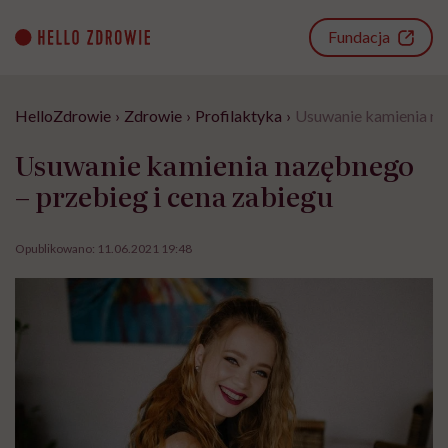
Go
to
Fundacja
content
HelloZdrowie
›
Zdrowie
›
Profilaktyka
›
Usuwanie kamienia na
Usuwanie kamienia nazębnego
– przebieg i cena zabiegu
Opublikowano:
11.06.2021 19:48