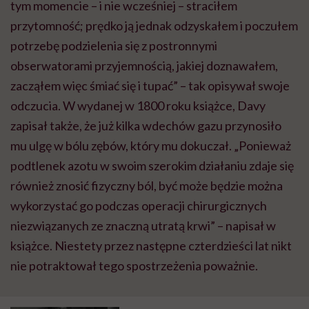
tym momencie – i nie wcześniej – straciłem
przytomność; prędko ją jednak odzyskałem i poczułem
potrzebę podzielenia się z postronnymi
obserwatorami przyjemnością, jakiej doznawałem,
zacząłem więc śmiać się i tupać” – tak opisywał swoje
odczucia. W wydanej w 1800 roku książce, Davy
zapisał także, że już kilka wdechów gazu przynosiło
mu ulgę w bólu zębów, który mu dokuczał. „Ponieważ
podtlenek azotu w swoim szerokim działaniu zdaje się
również znosić fizyczny ból, być może będzie można
wykorzystać go podczas operacji chirurgicznych
niezwiązanych ze znaczną utratą krwi” – napisał w
książce. Niestety przez następne czterdzieści lat nikt
nie potraktował tego spostrzeżenia poważnie.