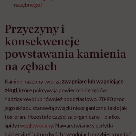
nazębnego?
Przyczyny i
konsekwencje
powstawania kamienia
na zębach
Kamień nazębny tworzą
zwapniałe lub wapniejące
złogi
, które pokrywają powierzchnię zębów
nadziąsłowo lub również poddziąsłowo. 70-90 proc.
jego składu stanowią związki nieorganiczne takie jak
fosforan. Pozostałe części są organiczne – białko,
lipidy i
węglowodany
. Nawarstwianie się płytki
bakteryjnej już po dwóch tygodniach przybiera postać