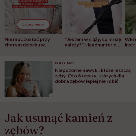
Zobacz więcej
Nie móc zostać przy
"Jestem w ciąży, co mi się
Wkró
chorym dziecku w
należy?". Headhunter o
Inst
szpitalu to tortura.
zmianie pokoleniowej u
atak
"Przeszkadzać w tym
kobiet w ciąży na rynku
wars
może chyba tylko
pracy
eksp
POLECAMY
głupota i brak
Niepozorne nawyki, które niszczą
wyobraźni"
zęby. Oto 6 rzeczy, których dla
dobra zębów lepiej nie robić
Jak usunąć kamień z
zębów?