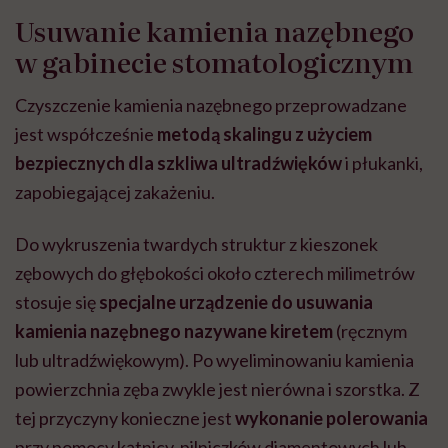
Usuwanie kamienia nazębnego
w gabinecie stomatologicznym
Czyszczenie kamienia nazębnego przeprowadzane
jest współcześnie
metodą skalingu z użyciem
bezpiecznych dla szkliwa ultradźwięków
i płukanki,
zapobiegającej zakażeniu.
Do wykruszenia twardych struktur z kieszonek
zębowych do głębokości około czterech milimetrów
stosuje się
specjalne urządzenie do usuwania
kamienia nazębnego nazywane kiretem
(ręcznym
lub ultradźwiękowym).
Po wyeliminowaniu kamienia
powierzchnia zęba zwykle jest nierówna i szorstka. Z
tej przyczyny konieczne jest
wykonanie polerowania
przy pomocy kątnicy, pilniczków diamentowych lub