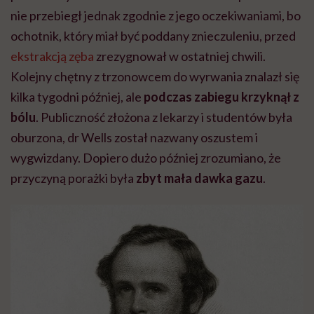
nie przebiegł jednak zgodnie z jego oczekiwaniami, bo
ochotnik, który miał być poddany znieczuleniu, przed
ekstrakcją zęba
zrezygnował w ostatniej chwili.
Kolejny chętny z trzonowcem do wyrwania znalazł się
kilka tygodni później, ale
podczas zabiegu krzyknął z
bólu
. Publiczność złożona z lekarzy i studentów była
oburzona, dr Wells został nazwany oszustem i
wygwizdany. Dopiero dużo później zrozumiano, że
przyczyną porażki była
zbyt mała dawka gazu
.