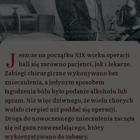
Aparat do podawania pacjentom gazu rozweselającego wyprodukowany w
Anglii. La Nature, Paris, 1874 /fot. Universal History Archive/Getty Images
J
eszcze na początku XIX wieku operacji
bali się zarówno pacjenci, jak i lekarze.
Zabiegi chirurgiczne wykonywano bez
znieczulenia, a jedynym sposobem
łagodzenia bólu było podanie alkoholu lub
opium. Nic więc dziwnego, że wielu chorych
wolało cierpieć niż poddać się operacji.
Droga do nowoczesnego znieczulenia zaczęła
się od gazu rozweselającego, który
wykorzystywano do zabawy.