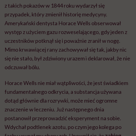
z takich pokazów w 1844 roku wydarzył się
przypadek, który zmienił historię medycyny.
Amerykański dentysta Horace Wells obserwował
występ z użyciem gazu rozweselającego, gdy jeden z
uczestników potknął się i poważnie zranił w nogę.
Mimo krwawiącej rany zachowywał się tak, jakby nic
się nie stało, był zdziwiony urazem i deklarował, że nie
odczuwał bólu.
Horace Wells nie miał wątpliwości, że jest świadkiem
fundamentalnego odkrycia, a substancja używana
dotąd głównie dla rozrywki, może mieć ogromne
znaczenie w leczeniu. Już następnego dnia
postanowił przeprowadzić eksperyment na sobie.
Wdychał podtlenek azotu, po czym jego kolega po
fachu usunął mu chory ząb. Upewnił się, że
zabieg