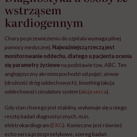
wstrząsem
kardiogennym
Chory po przewiezieniu do szpitala wymaga pilnej
pomocy medycznej.
Najważniejszą rzeczą jest
monitorowanie oddechu, dlatego u pacjenta ocenia
się parametry życiowe
na podstawie tzw. ABC. Ten
anglojęzyczny akronim pochodzi od pojęć:
airway
(drożność dróg oddechowych),
breathing
(akcja
oddechowa) i
circulatory system
(
akcja serca
).
Gdy stan chorego jest stabilny, wykonuje się u niego
resztę badań diagnostycznych, m.in.
elektrokardiogram (
EKG
). Konieczne jest również
echo serca przezprzełykowe, szereg badań