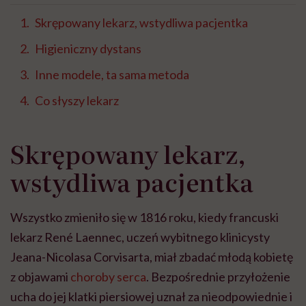
Skrępowany lekarz, wstydliwa pacjentka
Higieniczny dystans
Inne modele, ta sama metoda
Co słyszy lekarz
Skrępowany lekarz,
wstydliwa pacjentka
Wszystko zmieniło się w 1816 roku, kiedy francuski
lekarz René Laennec, uczeń wybitnego klinicysty
Jeana-Nicolasa Corvisarta, miał zbadać młodą kobietę
z objawami
choroby serca
. Bezpośrednie przyłożenie
ucha do jej klatki piersiowej uznał za nieodpowiednie i