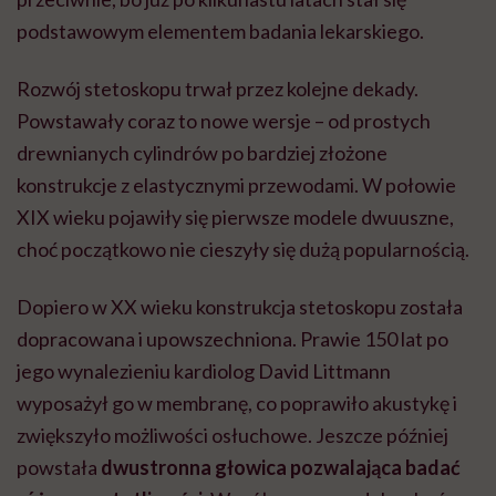
podstawowym elementem badania lekarskiego.
Rozwój stetoskopu trwał przez kolejne dekady.
Powstawały coraz to nowe wersje – od prostych
drewnianych cylindrów po bardziej złożone
konstrukcje z elastycznymi przewodami. W połowie
XIX wieku pojawiły się pierwsze modele dwuuszne,
choć początkowo nie cieszyły się dużą popularnością.
Dopiero w XX wieku konstrukcja stetoskopu została
dopracowana i upowszechniona. Prawie 150 lat po
jego wynalezieniu kardiolog David Littmann
wyposażył go w membranę, co poprawiło akustykę i
zwiększyło możliwości osłuchowe. Jeszcze później
powstała
dwustronna głowica pozwalająca badać