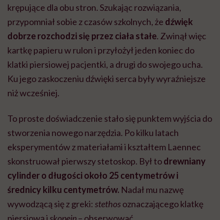
krępujące dla obu stron. Szukając rozwiązania,
przypomniał sobie z czasów szkolnych, że
dźwięk
dobrze rozchodzi się przez ciała stałe
. Zwinął więc
kartkę papieru w rulon i przyłożył jeden koniec do
klatki piersiowej pacjentki, a drugi do swojego ucha.
Ku jego zaskoczeniu dźwięki serca były wyraźniejsze
niż wcześniej.
To proste doświadczenie stało się punktem wyjścia do
stworzenia nowego narzędzia. Po kilku latach
eksperymentów z materiałami i kształtem Laennec
skonstruował pierwszy stetoskop. Był to
drewniany
cylinder o długości około 25 centymetrów i
średnicy kilku centymetrów.
Nadał mu nazwę
wywodzącą się z greki:
stethos
oznaczającego klatkę
piersiową i
skopein
– obserwować.