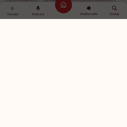
Strona główna
Serce
zapalenie płuc
Multimedia
Szukaj
Tematy
Podcast
Treści zawarte w serwisie mają wyłącznie
i
charakter informacyjny i nie stanowią porady
lekarskiej. Pamiętaj, że w przypadku
problemów ze zdrowiem należy bezwzględnie
skonsultować się z lekarzem.
„Opieka skoncentrowana na
rodzinie to jest coś, bez czego
współczesna medycyna sobie nie