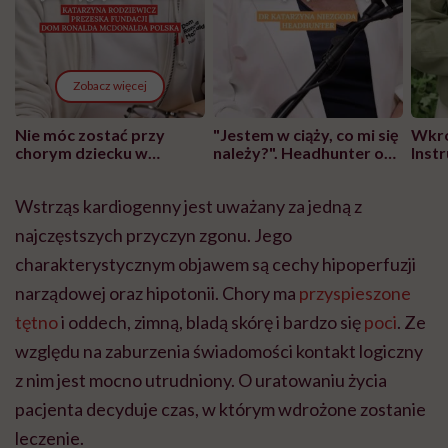
Zobacz więcej
Nie móc zostać przy
"Jestem w ciąży, co mi się
Wkró
chorym dziecku w
należy?". Headhunter o
Inst
szpitalu to tortura.
zmianie pokoleniowej u
atak
"Przeszkadzać w tym
kobiet w ciąży na rynku
wars
Wstrząs kardiogenny jest uważany za jedną z
może chyba tylko
pracy
eksp
głupota i brak
najczęstszych przyczyn zgonu. Jego
wyobraźni"
charakterystycznym objawem są cechy hipoperfuzji
narządowej oraz hipotonii. Chory ma
przyspieszone
tętno
i oddech, zimną, bladą skórę i bardzo się
poci
. Ze
względu na zaburzenia świadomości kontakt logiczny
z nim jest mocno utrudniony. O uratowaniu życia
pacjenta decyduje czas, w którym wdrożone zostanie
leczenie.