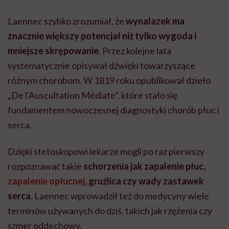
Laennec szybko zrozumiał, że
wynalazek ma
znacznie większy potencjał niż tylko wygoda i
mniejsze skrępowanie
. Przez kolejne lata
systematycznie opisywał dźwięki towarzyszące
różnym chorobom. W 1819 roku opublikował dzieło
„De l’Auscultation Médiate”, które stało się
fundamentem nowoczesnej diagnostyki chorób płuc i
serca.
Dzięki stetoskopowi lekarze mogli po raz pierwszy
rozpoznawać takie
schorzenia jak zapalenie płuc,
zapalenie opłucnej
, gruźlica czy wady zastawek
serca
. Laennec wprowadził też do medycyny wiele
terminów używanych do dziś, takich jak rzężenia czy
szmer oddechowy.