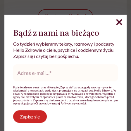
Przytrzymaj i odkryj
Bądź z nami na bieżąco
Co tydzień wybieramy teksty, rozmowy i podcasty
Hello Zdrowie o ciele, psychice i codziennym życiu.
Zapisz się i czytaj bez pośpiechu.
Adres
e-
Karolina Sęczkowska
mail
*
Z wykształcenia psycholog. Pracuje na
Podanie adresu e-mail oraz kliknięcie „Zapisz się” oznacza zgodę na otrzymywanie
Uniwersytecie Ekonomicznym w Krakowie
wiadomości o nowościach, produktach, promocjach lub usługach dot. Hello Zdrowie. W
dowolnym momencie możesz zrezygnować z otrzymywania newslettera. Wycofanie
jako pracownik naukowo-dydaktyczny. Ma
zgody nie ma wpływu na zgodność z prawem przetwarzania, którego dokonano przed
jej wycofaniem. Zapoznaj się z informacjami o przetwarzaniu danych osobowych, w tym
doświadczenie w zakresie tworzenia treści
o przysługujących Ci prawach, w naszej
Polityce prywatności
.
psychologicznych, zdrowotnych,
modowych oraz beauty
Zapisz się
Zobacz profil