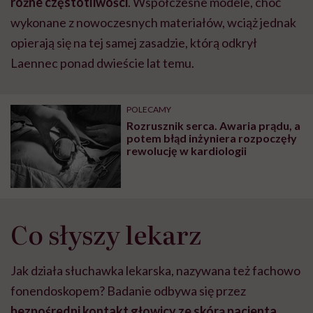
różne częstotliwości
. Współczesne modele, choć
wykonane z nowoczesnych materiałów, wciąż jednak
opierają się na tej samej zasadzie, którą odkrył
Laennec ponad dwieście lat temu.
POLECAMY
Rozrusznik serca. Awaria prądu, a
potem błąd inżyniera rozpoczęły
rewolucję w kardiologii
Co słyszy lekarz
Jak działa słuchawka lekarska, nazywana też fachowo
fonendoskopem? Badanie odbywa się przez
bezpośredni kontakt głowicy ze skórą pacjenta
.