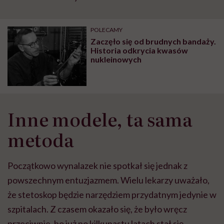
POLECAMY
Zaczęło się od brudnych bandaży.
Historia odkrycia kwasów
nukleinowych
Inne modele, ta sama
metoda
Początkowo wynalazek nie spotkał się jednak z
powszechnym entuzjazmem. Wielu lekarzy uważało,
że stetoskop będzie narzędziem przydatnym jedynie w
szpitalach. Z czasem okazało się, że było wręcz
przeciwnie, bo już po kilkunastu latach stał się