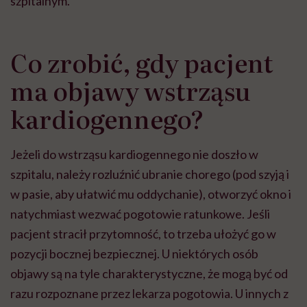
szpitalnym.
Co zrobić, gdy pacjent
ma objawy wstrząsu
kardiogennego?
Jeżeli do wstrząsu kardiogennego nie doszło w
szpitalu, należy rozluźnić ubranie chorego (pod szyją i
w pasie, aby ułatwić mu oddychanie), otworzyć okno i
natychmiast wezwać pogotowie ratunkowe. Jeśli
pacjent stracił przytomność, to trzeba ułożyć go w
pozycji bocznej bezpiecznej. U niektórych osób
objawy są na tyle charakterystyczne, że mogą być od
razu rozpoznane przez lekarza pogotowia. U innych z