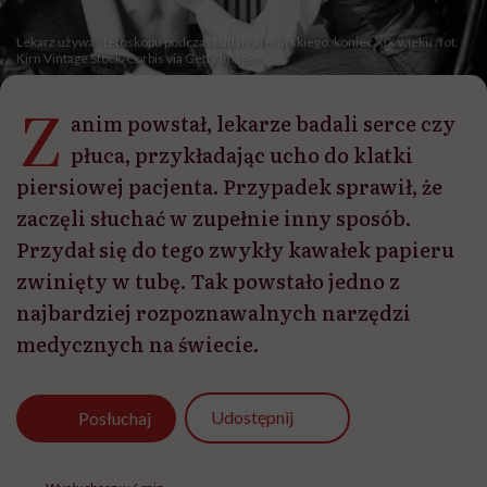
Lekarz używa stetoskopu podczas badania lekarskiego, koniec XIX wieku /fot.
Kirn Vintage Stock/Corbis via Getty Images
Z
anim powstał, lekarze badali serce czy
płuca, przykładając ucho do klatki
piersiowej pacjenta. Przypadek sprawił, że
zaczęli słuchać w zupełnie inny sposób.
Przydał się do tego zwykły kawałek papieru
zwinięty w tubę. Tak powstało jedno z
najbardziej rozpoznawalnych narzędzi
medycznych na świecie.
Udostępnij
Posłuchaj