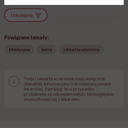
Udostępnij
Powiązane tematy:
Medycyna
Serce
Układ krwionośny
Treści zawarte w serwisie mają wyłącznie
i
charakter informacyjny i nie stanowią porady
lekarskiej. Pamiętaj, że w przypadku
problemów ze zdrowiem należy bezwzględnie
skonsultować się z lekarzem.