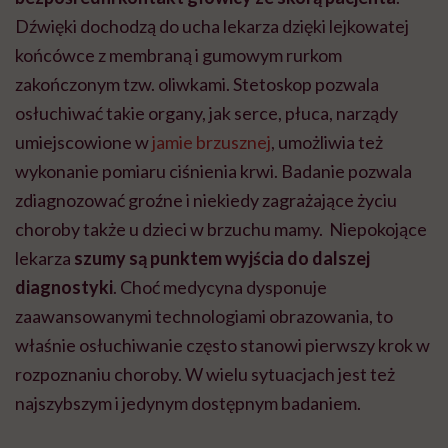
Dźwięki dochodzą do ucha lekarza dzięki lejkowatej
końcówce z membraną i gumowym rurkom
zakończonym tzw. oliwkami. Stetoskop pozwala
osłuchiwać takie organy, jak serce, płuca, narządy
umiejscowione w
jamie brzusznej
, umożliwia też
wykonanie pomiaru ciśnienia krwi. Badanie pozwala
zdiagnozować groźne i niekiedy zagrażające życiu
choroby także u dzieci w brzuchu mamy. Niepokojące
lekarza
szumy są punktem wyjścia do dalszej
diagnostyki
. Choć medycyna dysponuje
zaawansowanymi technologiami obrazowania, to
właśnie osłuchiwanie często stanowi pierwszy krok w
rozpoznaniu choroby. W wielu sytuacjach jest też
najszybszym i jedynym dostępnym badaniem.