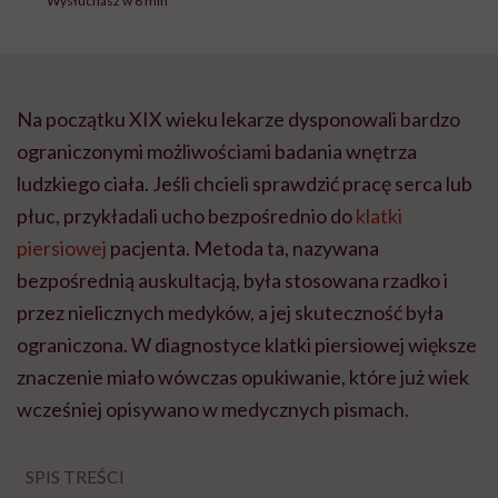
Wysłuchasz w 6 min
Na początku XIX wieku lekarze dysponowali bardzo
ograniczonymi możliwościami badania wnętrza
ludzkiego ciała. Jeśli chcieli sprawdzić pracę serca lub
płuc, przykładali ucho bezpośrednio do
klatki
piersiowej
pacjenta. Metoda ta, nazywana
bezpośrednią auskultacją, była stosowana rzadko i
przez nielicznych medyków, a jej skuteczność była
ograniczona. W diagnostyce klatki piersiowej większe
znaczenie miało wówczas opukiwanie, które już wiek
wcześniej opisywano w medycznych pismach.
SPIS TREŚCI