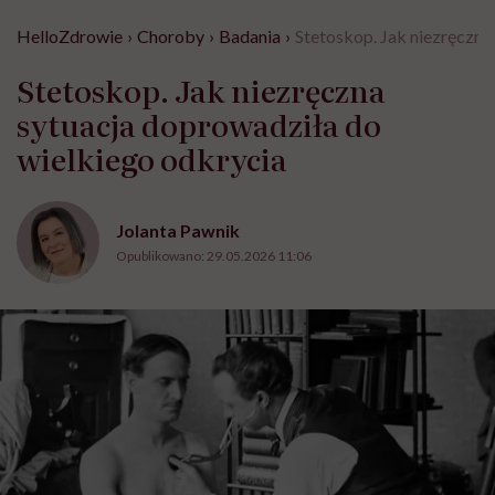
HelloZdrowie
›
Choroby
›
Badania
›
Stetoskop. Jak niezręczna
Stetoskop. Jak niezręczna
sytuacja doprowadziła do
wielkiego odkrycia
Jolanta Pawnik
Opublikowano:
29.05.2026 11:06