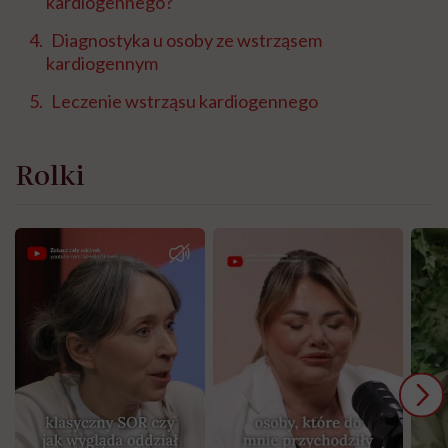
kardiogennego?
Diagnostyka u osoby ze wstrząsem
kardiogennym
Leczenie wstrząsu kardiogennego
Rolki