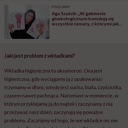
POLECAMY
Aga Szuścik: „W gabinecie
ginekologicznym kumulują się
wszystkie tematy, z którymi jako
społeczeństwo nie radzimy sobie
najlepiej”
Jaki jest problem z wkładkami?
Wkładka higieniczna to oksymoron. Ona jest
higieniczna, gdy wyciągamy ją z opakowania i
trzymamy w dłoni, wtedy jest sucha, biała, czyściutka,
czasem nawet pachnąca. Natomiast w momencie, w
którym przyklejamy ją do majtek i zaczynamy z nią
przeżywać nasz dzień, zaczynają się poważne
problemy. Zacznijmy od tego, że we wkładce nic nie