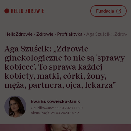
Go
to
Fundacja
content
HelloZdrowie
›
Zdrowie
›
Profilaktyka
›
Aga Szuścik: „Zdrowie 
Aga Szuścik: „Zdrowie
ginekologiczne to nie są 'sprawy
kobiece’. To sprawa każdej
kobiety, matki, córki, żony,
męża, partnera, ojca, lekarza”
Ewa Bukowiecka-Janik
Opublikowano:
11.10.2023 11:20
Aktualizacja:
29.03.2024 14:59