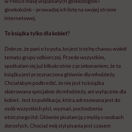
w Polsce masę wspaniałych ginekologów i
ginekolożek – prowadzę ich listę na swojej stronie
internetowej.
To książka tylko dla kobiet?
Dobrze, że pani o to pyta, bo jest trochę chaosu wokół
tematu grupy odbiorczej. Przede wszystkim,
spotkałam się już kilkukrotnie z przekonaniem, że ta
książka jest przeznaczona głównie dla młodzieży.
Chciałabym podkreślić, że nie jest to książka
skierowana specjalnie do młodzieży, ani wyłącznie dla
kobiet. Jest to publikacja, która adresowana jest do
osób wszystkich płci, wyznań, pochodzenia
etnicznego itd. Głównie pisałam ją z myślą o osobach
dorosłych. Chociaż mój styl pisania jest czasem