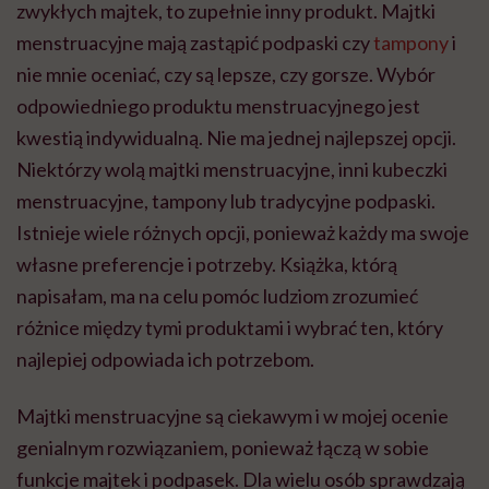
zwykłych majtek, to zupełnie inny produkt. Majtki
menstruacyjne mają zastąpić podpaski czy
tampony
i
nie mnie oceniać, czy są lepsze, czy gorsze. Wybór
odpowiedniego produktu menstruacyjnego jest
kwestią indywidualną. Nie ma jednej najlepszej opcji.
Niektórzy wolą majtki menstruacyjne, inni kubeczki
menstruacyjne, tampony lub tradycyjne podpaski.
Istnieje wiele różnych opcji, ponieważ każdy ma swoje
własne preferencje i potrzeby. Książka, którą
napisałam, ma na celu pomóc ludziom zrozumieć
różnice między tymi produktami i wybrać ten, który
najlepiej odpowiada ich potrzebom.
Majtki menstruacyjne są ciekawym i w mojej ocenie
genialnym rozwiązaniem, ponieważ łączą w sobie
funkcje majtek i podpasek. Dla wielu osób sprawdzają