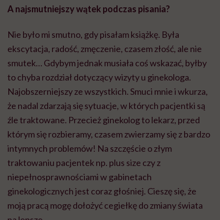
A najsmutniejszy wątek podczas pisania?
Nie było mi smutno, gdy pisałam książkę. Była
ekscytacja, radość, zmęczenie, czasem złość, ale nie
smutek… Gdybym jednak musiała coś wskazać, byłby
to chyba rozdział dotyczący wizyty u ginekologa.
Najobszerniejszy ze wszystkich. Smuci mnie i wkurza,
że nadal zdarzają się sytuacje, w których pacjentki są
źle traktowane. Przecież ginekolog to lekarz, przed
którym się rozbieramy, czasem zwierzamy się z bardzo
intymnych problemów! Na szczęście o złym
traktowaniu pacjentek np. plus size czy z
niepełnosprawnościami w gabinetach
ginekologicznych jest coraz głośniej. Cieszę się, że
moją pracą mogę dołożyć cegiełkę do zmiany świata
na lepsze.