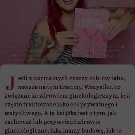
Agnieszka Szuścik-Zięba, edukatorka ginekologiczna i onkologiczna, artystka
społeczna, autorka książki „GinekoLOGICZNIE. Poradnik napisany przez
pacjentkę, sprawdzony przez lekarki, lekarzy i nie tylko”, który HelloZdrowie
objęło matronatem / mat. prasowe
J
eśli z normalnych rzeczy robimy tabu,
zawsze na tym tracimy. Wszystko, co
związane ze zdrowiem ginekologicznym, jest
często traktowane jako coś prywatnego i
wstydliwego. A ta książka jest o tym, jak
zachować lub przywrócić zdrowie
ginekologiczne, jaką mamy budowę, jak to