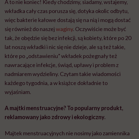
A to nie koniec! Kiedy chodzimy, siadamy, wstajemy,
wkładka cały czas porusza się, dotyka okolic odbytu,
więc bakterie kałowe dostają się na nią i mogą dostać
się również do naszej
waginy
. Oczywiście może być
tak, że obędzie się bez infekcji, są kobiety, które po 20
lat noszą wkładki i nic się nie dzieje, ale są też takie,
które po „odstawieniu” wkładek pożegnały też
nawracające infekcje, świąd, upławy i problem z
nadmiarem wydzieliny. Czytam takie wiadomości
każdego tygodnia, a w książce dokładnie to
wyjaśniam.
A majtki menstruacyjne? To popularny produkt,
reklamowany jako zdrowy i ekologiczny.
Majtek menstruacyjnych nie nosimy jako zamiennika