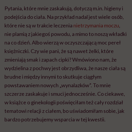
Pytania, które mnie zaskakują, dotyczą m.in. higieny i
podejścia do ciała. Na przykład nadal jest wiele osób,
które nie są w trakcie leczenia
nietrzymania moczu
,
nie plamią z jakiegoś powodu, a mimo to noszą wkładki
na co dzień. Albo wierzą w oczyszczającą moc pereł
księżniczki. Czy wie pani, że są nawet żelki, które
zmieniają smak i zapach cipki? Wmówiono nam, że
wydzielina z pochwy jest obrzydliwa, że nasze ciała są
brudne i między innymi to skutkuje ciągłym
powstawaniem nowych „wynalazków”. To mnie
szczerze zaskakuje i smuci jednocześnie. Co ciekawe,
w książce o ginekologii poświęciłam też cały rozdział
tematowi relacji z ciałem, bo uświadomiłam sobie, jak
bardzo potrzebujemy wsparcia w tej kwestii.