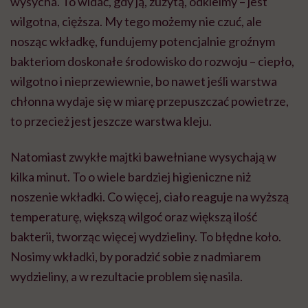
wysycha. To widać, gdy ją, zużytą, odkleimy – jest
wilgotna, cięższa. My tego możemy nie czuć, ale
nosząc wkładkę, fundujemy potencjalnie groźnym
bakteriom doskonałe środowisko do rozwoju – ciepło,
wilgotno i nieprzewiewnie, bo nawet jeśli warstwa
chłonna wydaje się w miarę przepuszczać powietrze,
to przecież jest jeszcze warstwa kleju.
Natomiast zwykłe majtki bawełniane wysychają w
kilka minut. To o wiele bardziej higieniczne niż
noszenie wkładki. Co więcej, ciało reaguje na wyższą
temperaturę, większą wilgoć oraz większą ilość
bakterii, tworząc więcej wydzieliny. To błędne koło.
Nosimy wkładki, by poradzić sobie z nadmiarem
wydzieliny, a w rezultacie problem się nasila.