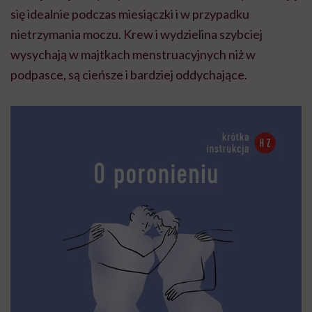
się idealnie podczas miesiączki i w przypadku
nietrzymania moczu. Krew i wydzielina szybciej
wysychają w majtkach menstruacyjnych niż w
podpasce, są cieńsze i bardziej oddychające.