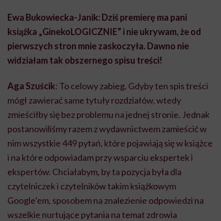
Ewa Bukowiecka-Janik: Dziś premierę ma pani
książka „GinekoLOGICZNIE” i nie ukrywam, że od
pierwszych stron mnie zaskoczyła. Dawno nie
widziałam tak obszernego spisu treści!
Aga Szuścik
: To celowy zabieg. Gdyby ten spis treści
mógł zawierać same tytuły rozdziałów, wtedy
zmieściłby się bez problemu na jednej stronie. Jednak
postanowiliśmy razem z wydawnictwem zamieścić w
nim wszystkie 449 pytań, które pojawiają się w książce
i na które odpowiadam przy wsparciu ekspertek i
ekspertów. Chciałabym, by ta pozycja była dla
czytelniczek i czytelników takim książkowym
Google’em, sposobem na znalezienie odpowiedzi na
wszelkie nurtujące pytania na temat zdrowia