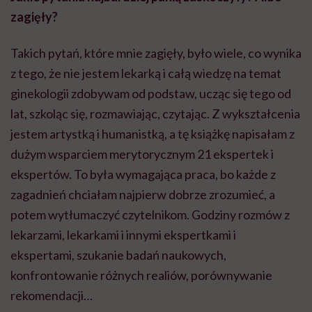
zagięły?
Takich pytań, które mnie zagięły, było wiele, co wynika
z tego, że nie jestem lekarką i całą wiedzę na temat
ginekologii zdobywam od podstaw, ucząc się tego od
lat, szkoląc się, rozmawiając, czytając. Z wykształcenia
jestem artystką i humanistką, a tę książkę napisałam z
dużym wsparciem merytorycznym 21 ekspertek i
ekspertów. To była wymagająca praca, bo każde z
zagadnień chciałam najpierw dobrze zrozumieć, a
potem wytłumaczyć czytelnikom. Godziny rozmów z
lekarzami, lekarkami i innymi ekspertkami i
ekspertami, szukanie badań naukowych,
konfrontowanie różnych realiów, porównywanie
rekomendacji…