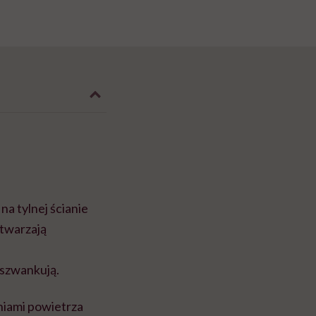
a tylnej ścianie
ytwarzają
 szwankują.
niami powietrza