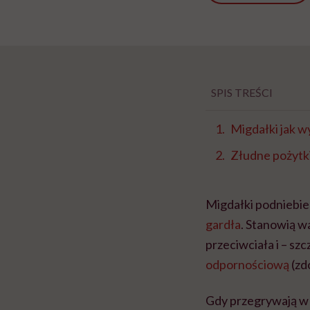
SPIS TREŚCI
Migdałki jak w
Złudne pożytki
Migdałki podniebien
gardła
. Stanowią w
przeciwciała i – s
odpornościową
(zd
Gdy przegrywają w s