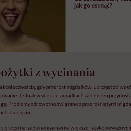
jak go usunąć?
ożytki z wycinania
 koniecznością, gdy przerost migdałków lub częstotliwość 
owanie. Jednak w wielu przypadkach zabieg ten przynosi 
gę. Problemy zdrowotne związane z przerośniętymi migd
ich usunięciu.
e się tego narządu naraża nas na większe ryzyko poważnyc