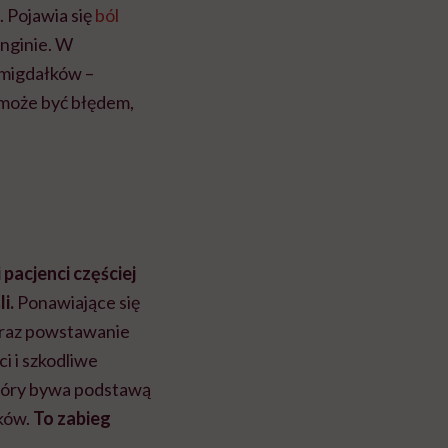
 Pojawia się
ból
anginie. W
a migdałków –
 może być błędem,
pacjenci częściej
i.
Ponawiające się
oraz powstawanie
i i szkodliwe
który bywa podstawą
łków.
To zabieg