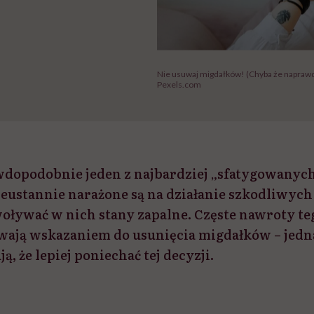
Nie usuwaj migdałków! (Chyba że napraw
Pexels.com
wdopodobnie jeden z najbardziej „sfatygowanyc
Nieustannie narażone są na działanie szkodliwyc
ływać w nich stany zapalne. Częste nawroty te
wają wskazaniem do usunięcia migdałków – jedn
, że lepiej poniechać tej decyzji.