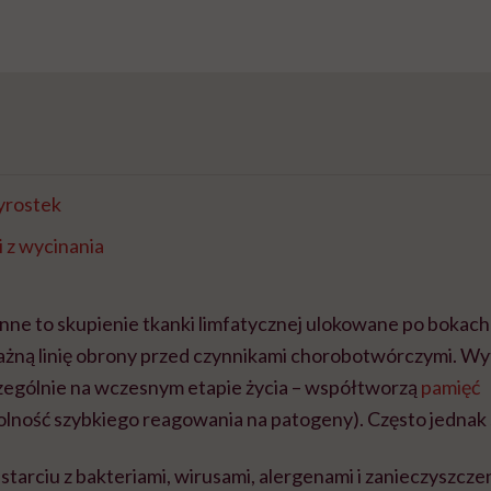
yrostek
 z wycinania
ne to skupienie tkanki limfatycznej ulokowane po bokach n
ażną linię obrony przed czynnikami chorobotwórczymi. W
zczególnie na wczesnym etapie życia – współtworzą
pamięć
olność szybkiego reagowania na patogeny). Często jednak
tarciu z bakteriami, wirusami, alergenami i zanieczyszcze