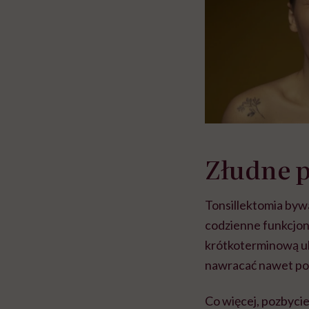
Złudne p
Tonsillektomia bywa
codzienne funkcjon
krótkoterminową ul
nawracać nawet po 
Co więcej, pozbyci