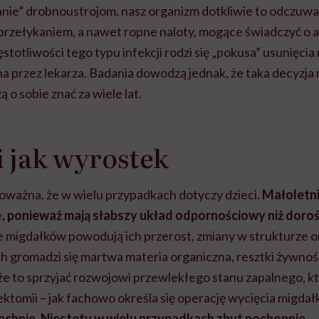
anie” drobnoustrojom, nasz organizm dotkliwie to odczuwa.
z przełykaniem, a nawet ropne naloty, mogące świadczyć o 
stotliwości tego typu infekcji rodzi się „pokusa” usunięci
na przez lekarza. Badania dowodzą jednak, że taka decyzja
 o sobie znać za wiele lat.
 jak wyrostek
poważna, że w wielu przypadkach dotyczy dzieci.
Małoletni 
ę
, ponieważ mają słabszy układ odpornościowy niż dorośl
e migdałków powodują ich przerost, zmiany w strukturze 
ch gromadzi się martwa materia organiczna, resztki żywnośc
e to sprzyjać rozwojowi przewlekłego stanu zapalnego, 
lektomii – jak fachowo określa się operację wycięcia migda
hnie. Niestety w wielu przypadkach zbyt pochopnie.