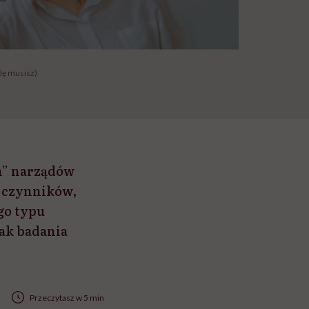
dę musisz)
h” narządów
h czynników,
go typu
ak badania
Przeczytasz w 5 min