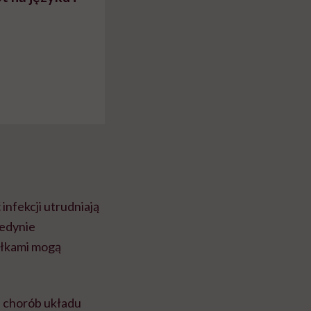
infekcji utrudniają
jedynie
ałkami mogą
h chorób układu