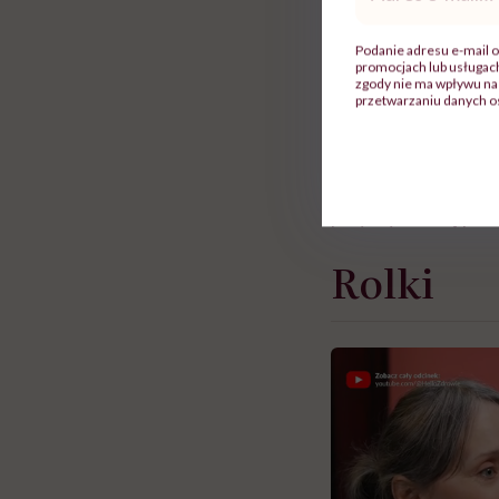
mail
*
często.
Podanie adresu e-mail o
promocjach lub usługa
Przykładowo, w Sta
zgody nie ma wpływu na 
przetwarzaniu danych o
tys. tego typu oper
stanowią podstawę
większość ma związ
przyczyniać się prz
Rolki