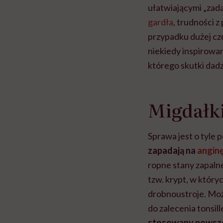
ułatwiającymi „zad
gardła
, trudności 
przypadku dużej czę
niekiedy inspirowa
którego skutki dadzą
Migdałki
Sprawa jest o tyle 
zapadają na
angin
ropne stany zapaln
tzw. krypt, w który
drobnoustroje. Moż
do zalecenia tonsil
stosowany powszec