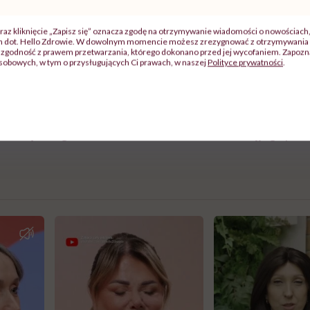
raz kliknięcie „Zapisz się” oznacza zgodę na otrzymywanie wiadomości o nowościach
ch dot. Hello Zdrowie. W dowolnym momencie możesz zrezygnować z otrzymywania 
nach Zjednoczonych wśród dzieci do 15. roku życia przepr
zgodność z prawem przetwarzania, którego dokonano przed jej wycofaniem. Zapoznaj
sobowych, w tym o przysługujących Ci prawach, w naszej
Polityce prywatności
.
acji rocznie. Co znamienne, nawracające
stany zapalne gar
 do usunięcia migdałków w raptem 30 proc. przypadków.
ek z próbą rozwiązania problemu bezdechu sennego, do 
erośnięte migdałki – choć niekoniecznie stanowią jego pie