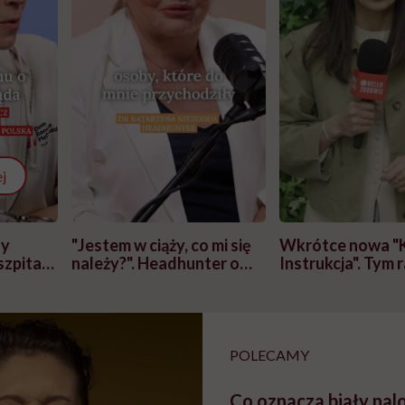
j
zy
"Jestem w ciąży, co mi się
Wkrótce nowa "
szpitalu
należy?". Headhunter o
Instrukcja". Tym 
szkadzać
zmianie pokoleniowej u
atakach paniki. Z
tylko
kobiet w ciąży na rynku
warsztat pacjen
braźni"
pracy
ekspercki
POLECAMY
Co oznacza biały nalo