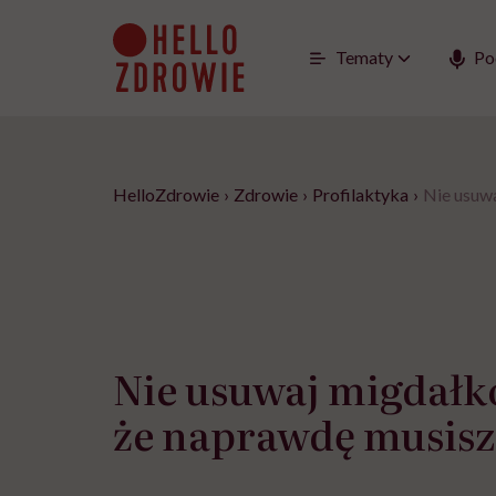
Go
to
content
Tematy
Po
HelloZdrowie
›
Zdrowie
›
Profilaktyka
›
Nie usuw
Nie usuwaj migdałk
że naprawdę musisz