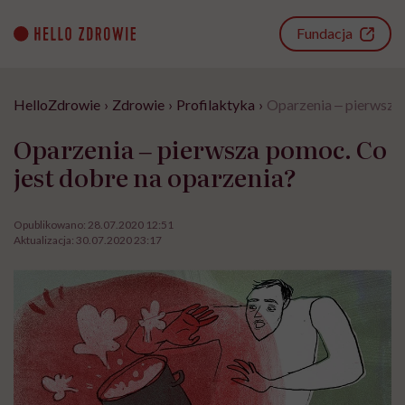
Go
to
Fundacja
content
HelloZdrowie
›
Zdrowie
›
Profilaktyka
›
Oparzenia ‒ pierwsza 
Oparzenia ‒ pierwsza pomoc. Co
jest dobre na oparzenia?
Opublikowano:
28.07.2020 12:51
Aktualizacja:
30.07.2020 23:17