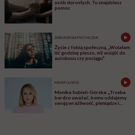
osób dorosłych. Tu znajdziesz
pomoc
ZABURZENIA PSYCHICZNE
Życie z fobią społeczną. „Wolałam
iść godzinę pieszo, niż wsiąść do
autobusu czy pociągu”
MINDFULNESS
Monika Sobień-Górska: „Trzeba
bardzo uważać, komu oddajemy
swoją wrażliwość, pieniądze i
zaufanie”