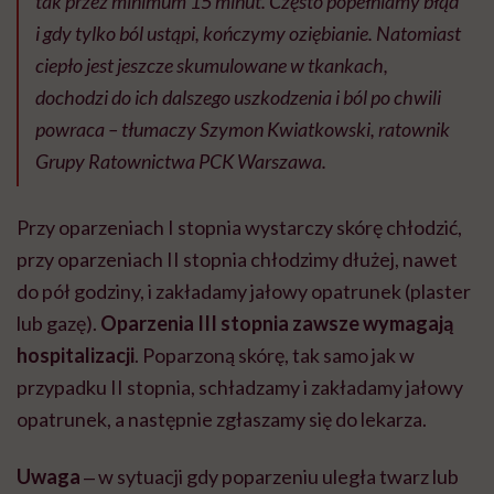
tak przez minimum 15 minut. Często popełniamy błąd
i gdy tylko ból ustąpi, kończymy oziębianie. Natomiast
ciepło jest jeszcze skumulowane w tkankach,
dochodzi do ich dalszego uszkodzenia i ból po chwili
powraca – tłumaczy Szymon Kwiatkowski, ratownik
Grupy Ratownictwa PCK Warszawa.
Przy oparzeniach I stopnia wystarczy skórę chłodzić,
przy oparzeniach II stopnia chłodzimy dłużej, nawet
do pół godziny, i zakładamy jałowy opatrunek (plaster
lub gazę).
Oparzenia III stopnia zawsze wymagają
hospitalizacji
. Poparzoną skórę, tak samo jak w
przypadku II stopnia, schładzamy i zakładamy jałowy
opatrunek, a następnie zgłaszamy się do lekarza.
Uwaga
‒ w sytuacji gdy poparzeniu uległa twarz lub