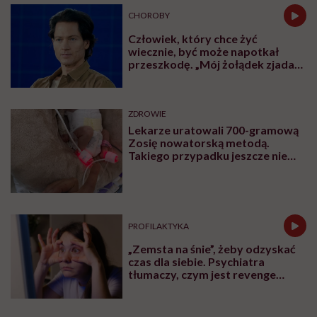
CHOROBY
Człowiek, który chce żyć
wiecznie, być może napotkał
przeszkodę. „Mój żołądek zjada
sam siebie”
ZDROWIE
Lekarze uratowali 700-gramową
Zosię nowatorską metodą.
Takiego przypadku jeszcze nie
było
PROFILAKTYKA
„Zemsta na śnie”, żeby odzyskać
czas dla siebie. Psychiatra
tłumaczy, czym jest revenge
bedtime procrastination