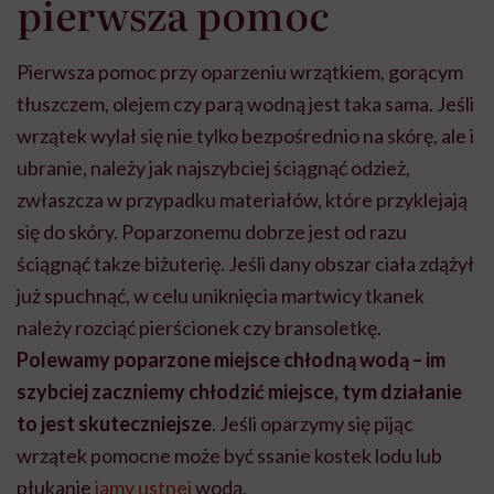
pierwsza pomoc
Pierwsza pomoc przy oparzeniu wrzątkiem, gorącym
tłuszczem, olejem czy parą wodną jest taka sama. Jeśli
wrzątek wylał się nie tylko bezpośrednio na skórę, ale i
ubranie, należy jak najszybciej ściągnąć odzież,
zwłaszcza w przypadku materiałów, które przyklejają
się do skóry. Poparzonemu dobrze jest od razu
ściągnąć takze biżuterię. Jeśli dany obszar ciała zdążył
już spuchnąć, w celu uniknięcia martwicy tkanek
należy rozciąć pierścionek czy bransoletkę.
Polewamy poparzone miejsce chłodną wodą – im
szybciej zaczniemy chłodzić miejsce, tym działanie
to jest skuteczniejsze
. Jeśli oparzymy się pijąc
wrzątek pomocne może być ssanie kostek lodu lub
płukanie
jamy ustnej
wodą.