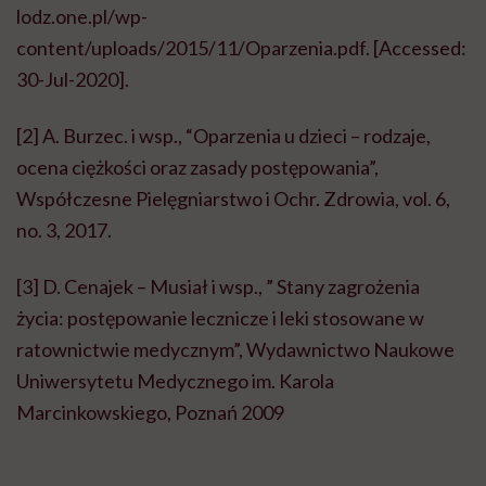
lodz.one.pl/wp-
content/uploads/2015/11/Oparzenia.pdf. [Accessed:
30-Jul-2020].
[2] A. Burzec. i w
sp
., “Oparzenia u dzieci – rodzaje,
ocena ciężkości oraz zasady postępowania”,
Współczesne Pielęgniarstwo i Ochr. Zdrowia
, vol. 6,
no. 3, 2017.
[3] D. Cenajek – Musiał i wsp., ” Stany zagrożenia
życia: postępowanie lecznicze i leki stosowane w
ratownictwie medycznym”, Wydawnictwo Naukowe
Uniwersytetu Medycznego im. Karola
Marcinkowskiego, Poznań 2009