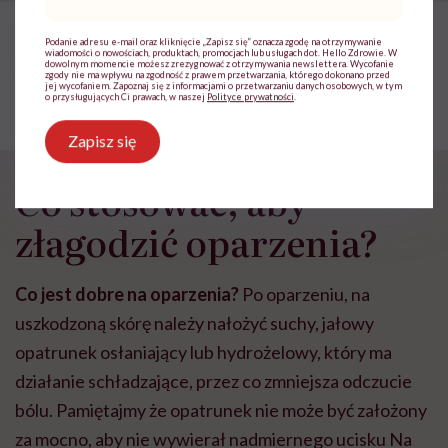
mail
*
POLECAMY
Podanie adresu e-mail oraz kliknięcie „Zapisz się” oznacza zgodę na otrzymywanie
10 zasad bezpiecznego opalania.
wiadomości o nowościach, produktach, promocjach lub usługach dot. Hello Zdrowie. W
Pamiętaj o nich na urlopie
dowolnym momencie możesz zrezygnować z otrzymywania newslettera. Wycofanie
zgody nie ma wpływu na zgodność z prawem przetwarzania, którego dokonano przed
jej wycofaniem. Zapoznaj się z informacjami o przetwarzaniu danych osobowych, w tym
o przysługujących Ci prawach, w naszej
Polityce prywatności
.
Zapisz się
Co stosować, aby
złagodzić oparzenia?
Co jest dobre na oparzenia?
Po oparzeniu, na
uszkodzoną skórę należy nałożyć suchy, jałowy
opatrunek osłaniający lub hydrożelowy, który ma
działanie schładzające, przez co zmniejsza odczucie
bólu. Pamiętajmy że opatrunek nie może być założony
za mocno, aby nie wywierał nadmiernego ucisku Na