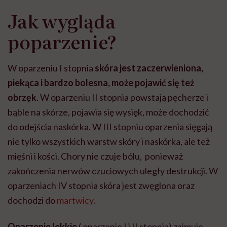
Jak wygląda
poparzenie?
W oparzeniu I stopnia
skóra jest zaczerwieniona,
piekąca i bardzo bolesna, może pojawić się też
obrzęk
. W oparzeniu II stopnia powstają pęcherze i
bąble na skórze, pojawia się wysięk, może dochodzić
do odejścia naskórka. W III stopniu oparzenia sięgają
nie tylko wszystkich warstw skóry i naskórka, ale też
mięśni i kości. Chory nie czuje bólu, ponieważ
zakończenia nerwów czuciowych uległy destrukcji. W
oparzeniach IV stopnia skóra jest zwęglona oraz
dochodzi do
martwicy
.
Oparzenie lekkie
( oparzenie I i II stopnia) zajmuje