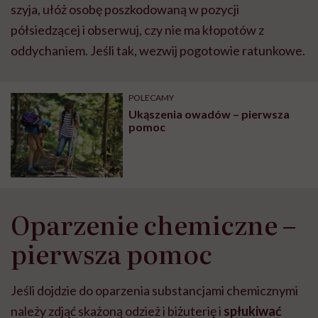
szyja, ułóż osobę poszkodowaną w pozycji
półsiedzącej i obserwuj, czy nie ma kłopotów z
oddychaniem. Jeśli tak, wezwij pogotowie ratunkowe.
POLECAMY
Ukąszenia owadów – pierwsza
pomoc
Oparzenie chemiczne –
pierwsza pomoc
Jeśli dojdzie do oparzenia substancjami chemicznymi
należy zdjąć skażoną odzież i biżuterię i
spłukiwać