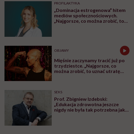
PROFILAKTYKA
„Dominacja estrogenowa” hitem
mediów społecznościowych.
„Najgorsze, co można zrobić, to
leczyć modne hasło”
OBJAWY
Mięśnie zaczynamy tracić już po
trzydziestce. „Najgorsze, co
można zrobić, to uznać utratę
sprawności za nieunikniony
element starzenia”
SEKS
Prof. Zbigniew Izdebski:
„Edukacja zdrowotna jeszcze
nigdy nie była tak potrzebna jak
teraz, kiedy jest taki chaos
informacyjny”