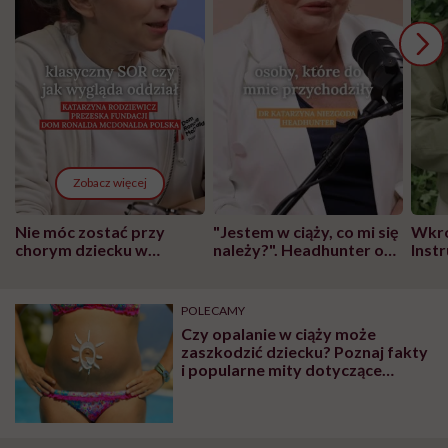
Zobacz więcej
Nie móc zostać przy
"Jestem w ciąży, co mi się
Wkró
chorym dziecku w
należy?". Headhunter o
Inst
szpitalu to tortura.
zmianie pokoleniowej u
atak
"Przeszkadzać w tym
kobiet w ciąży na rynku
wars
może chyba tylko
pracy
eksp
POLECAMY
głupota i brak
Czy opalanie w ciąży może
wyobraźni"
zaszkodzić dziecku? Poznaj fakty
i popularne mity dotyczące
odsłaniania brzucha na plaży