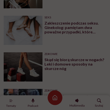
SEKS
Zakleszczenie podczas seksu.
Ginekolog: pamiętam dwa
poważne przypadki, które
wymagały interwencji szpitalnej
ZDROWIE
Skąd się biorą skurcze w nogach?
Leki i domowe sposoby na
skurcze nóg
ZDROWIE
Krwiak mózgu – co warto
Strona główna
wiedzieć na temat tej patologii?
Multimedia
Szukaj
Tematy
Podcast