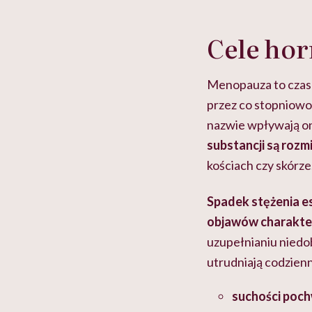
Cele hor
Menopauza to czas d
przez co stopniow
nazwie wpływają on
substancji są rozm
kościach czy skórze
Spadek stężenia e
objawów charakte
uzupełnianiu niedo
utrudniają codzien
suchości poc