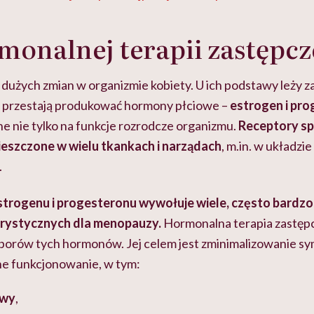
monalnej terapii zastępcz
użych zmian w organizmie kobiety. U ich podstawy leży zan
o przestają produkować hormony płciowe –
estrogen i pr
e nie tylko na funkcje rozrodcze organizmu.
Receptory sp
ieszczone w wielu tkankach i narządach
, m.in. w układzi
.
strogenu i progesteronu wywołuje wiele, często bardzo
rystycznych dla menopauzy.
Hormonalna terapia zastępc
borów tych hormonów. Jej celem jest zminimalizowanie s
ne funkcjonowanie, w tym:
hwy
,