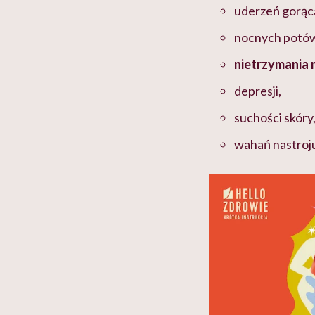
uderzeń gorąc
nocnych potó
nietrzymania
depresji,
suchości skóry,
wahań nastroj