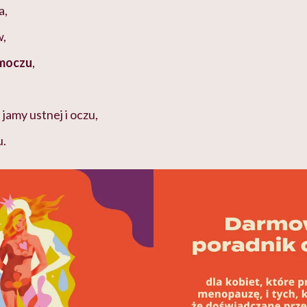
a,
w,
 moczu
,
 jamy ustnej i oczu,
u.