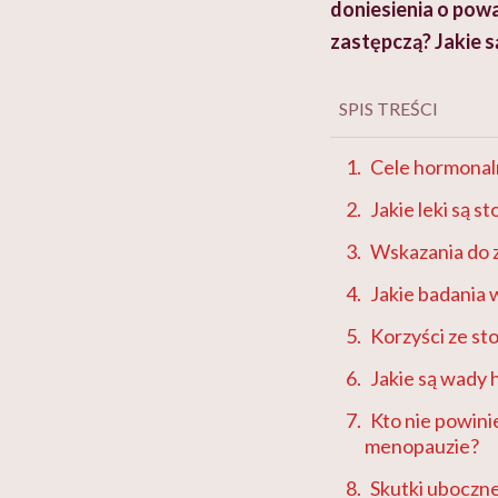
doniesienia o pow
zastępczą? Jakie są
SPIS TREŚCI
Cele hormonaln
Jakie leki są 
Wskazania do z
Jakie badania 
Korzyści ze st
Jakie są wady 
Kto nie powini
menopauzie?
Skutki uboczne