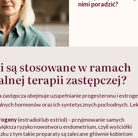
nimi poradzić?
ki są stosowane w ramach
nej terapii zastępczej?
 zastępcza obejmuje uzupełnianie progesteronu i estroge
lnych hormonów oraz ich syntetycznych pochodnych. Lek
trogeny
(estradiol lub estriol) – przyjmowanie samych
iększa ryzyko nowotworu endometrium, czyli wyściółki
zku z tym takie preparaty są zalecane głównie kobietom