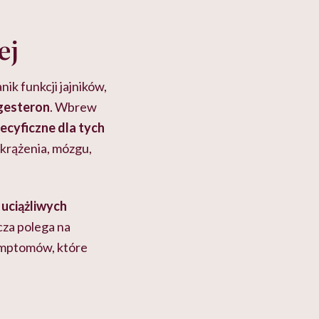
ej
ik funkcji jajników,
ogesteron
. Wbrew
ecyficzne dla tych
e krążenia, mózgu,
 uciążliwych
za polega na
ymptomów, które