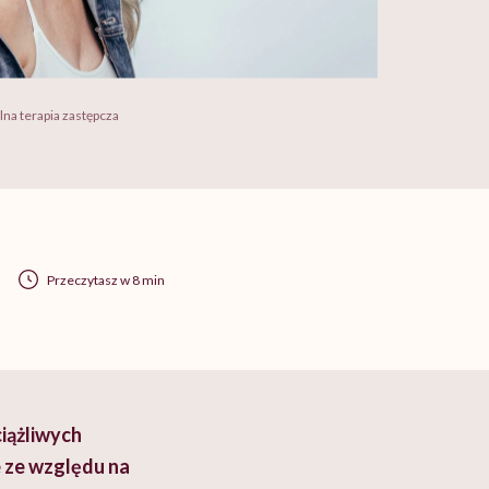
a terapia zastępcza
Przeczytasz w 8 min
iążliwych
 ze względu na