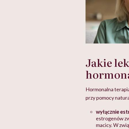
Jakie le
hormonal
Hormonalna terapia
przy pomocy natura
wyłącznie es
estrogenów zw
macicy. W zwią