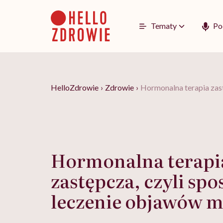
Go
to
content
Tematy
Po
HelloZdrowie
›
Zdrowie
›
Hormonalna terapia zas
Hormonalna terapi
zastępcza, czyli spo
leczenie objawów 