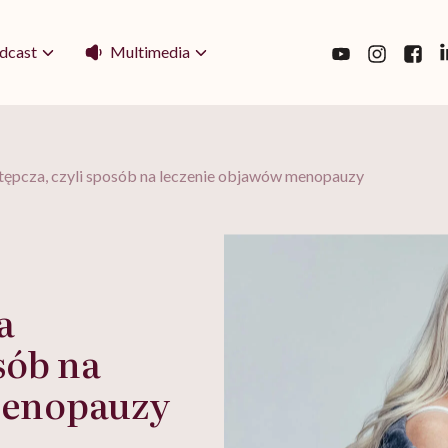
Multimedia
dcast
tępcza, czyli sposób na leczenie objawów menopauzy
a
sób na
menopauzy