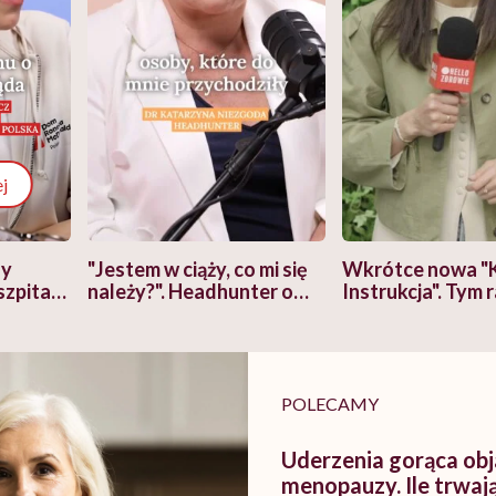
j
zy
"Jestem w ciąży, co mi się
Wkrótce nowa "
szpitalu
należy?". Headhunter o
Instrukcja". Tym 
szkadzać
zmianie pokoleniowej u
atakach paniki. Z
tylko
kobiet w ciąży na rynku
warsztat pacjen
braźni"
pracy
ekspercki
POLECAMY
Uderzenia gorąca o
menopauzy. Ile trwają 