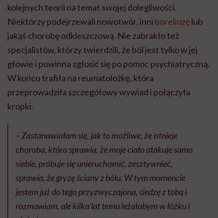
kolejnych teorii na temat swojej dolegliwości.
Niektórzy podejrzewali nowotwór, inni
boreliozę
lub
jakąś chorobę odkleszczową. Nie zabrakło też
specjalistów, którzy twierdzili, że ból jest tylko w jej
głowie i powinna zgłosić się po pomoc psychiatryczną.
W końcu trafiła na reumatolożkę, która
przeprowadziła szczegółowy wywiad i połączyła
kropki.
–
Zastanawiałam się, jak to możliwe, że istnieje
choroba, która sprawia, że moje ciało atakuje samo
siebie, próbuje się unieruchomić, zesztywnieć,
sprawia, że gryzę ściany z bólu. W tym momencie
jestem już do tego przyzwyczajona, siedzę z tobą i
rozmawiam, ale kilka lat temu leżałabym w łóżku i