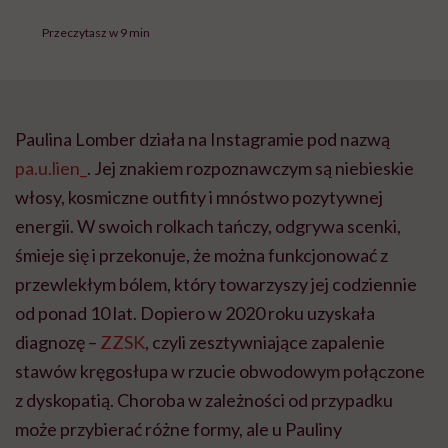
Przeczytasz w 9 min
Paulina Lomber działa na Instagramie pod nazwą
pa.u.lien_
. Jej znakiem rozpoznawczym są niebieskie
włosy, kosmiczne outfity i mnóstwo pozytywnej
energii. W swoich rolkach tańczy, odgrywa scenki,
śmieje się i przekonuje, że można funkcjonować z
przewlekłym bólem, który towarzyszy jej codziennie
od ponad 10 lat. Dopiero w 2020 roku uzyskała
diagnozę –
ZZSK
, czyli zesztywniające zapalenie
stawów kręgosłupa w rzucie obwodowym połączone
z dyskopatią. Choroba w zależności od przypadku
może przybierać różne formy, ale u Pauliny