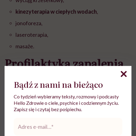
wyciąg krzesełkowy,
kinezyterapia w ciepłych wodach
,
jonoforeza,
laseroterapia,
masaże.
Profilaktyka zapalenia
korzonków
Bądź z nami na bieżąco
nerwowych
Co tydzień wybieramy teksty, rozmowy i podcasty
Hello Zdrowie o ciele, psychice i codziennym życiu.
Jeżeli cierpisz na zapalenie korzonków nerwowych,
Zapisz się i czytaj bez pośpiechu.
przede wszystkim
stosuj się do zaleceń swojego
Adres
fizjoterapeuty zarówno podczas rehabilitacji, jak i
e-
po jej zakończeniu
. Zadbaj o pozycję swojego ciała w
mail
*