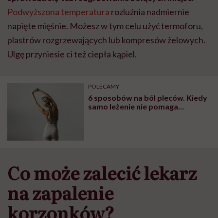
Podwyższona temperatura
rozluźnia nadmiernie
napięte mięśnie. Możesz w tym celu użyć termoforu,
plastrów rozgrzewających lub kompresów żelowych.
Ulgę przyniesie ci też ciepła kąpiel.
POLECAMY
6 sposobów na ból pleców. Kiedy
samo leżenie nie pomaga…
Co może zalecić lekarz
na z
apalenie
korzonków
?