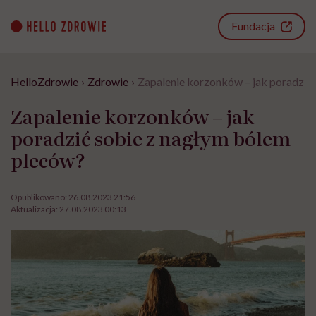
Go
to
Fundacja
content
HelloZdrowie
›
Zdrowie
›
Zapalenie korzonków – jak poradzić
Zapalenie korzonków – jak
poradzić sobie z nagłym bólem
pleców?
Opublikowano:
26.08.2023 21:56
Aktualizacja:
27.08.2023 00:13