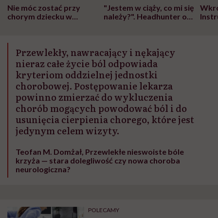
Nie móc zostać przy
"Jestem w ciąży, co mi się
Wkró
chorym dziecku w
należy?". Headhunter o
Inst
szpitalu to tortura.
zmianie pokoleniowej u
atak
"Przeszkadzać w tym
kobiet w ciąży na rynku
wars
może chyba tylko
pracy
eksp
Przewlekły, nawracający i nękający
głupota i brak
wyobraźni"
nieraz całe życie ból odpowiada
kryteriom oddzielnej jednostki
chorobowej. Postępowanie lekarza
powinno zmierzać do wykluczenia
chorób mogących powodować ból i do
usunięcia cierpienia chorego, które jest
jedynym celem wizyty.
Teofan M. Domżał, Przewlekłe nieswoiste bóle
krzyża — stara dolegliwość czy nowa choroba
neurologiczna?
POLECAMY