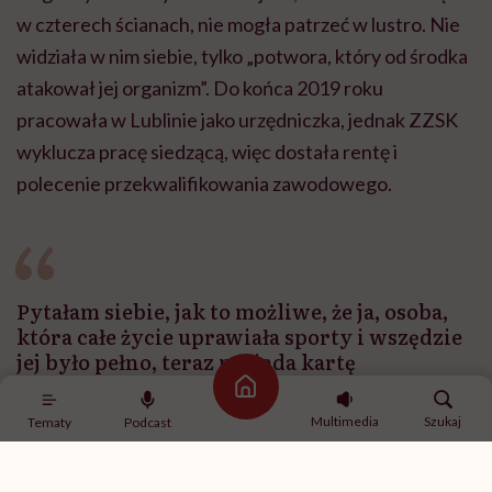
w czterech ścianach, nie mogła patrzeć w lustro. Nie
widziała w nim siebie, tylko „potwora, który od środka
atakował jej organizm”. Do końca 2019 roku
pracowała w Lublinie jako urzędniczka, jednak ZZSK
wyklucza pracę siedzącą, więc dostała rentę i
polecenie przekwalifikowania zawodowego.
Pytałam siebie, jak to możliwe, że ja, osoba,
która całe życie uprawiała sporty i wszędzie
jej było pełno, teraz posiada kartę
parkingową dla inwalidów
Strona główna
Multimedia
Szukaj
Tematy
Podcast
– W jednym momencie z osoby w pełni sprawnej