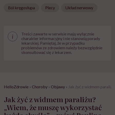
Ból kręgosłupa
Plecy
Układ nerwowy
Treści zawarte w serwisie mają wyłącznie
i
charakter informacyjny i nie stanowią porady
lekarskiej. Pamiętaj, że w przypadku
problemów ze zdrowiem należy bezwzględnie
skonsultować się z lekarzem.
HelloZdrowie
›
Choroby
›
Objawy
›
Jak żyć z widmem paraliżu
Jak żyć z widmem paraliżu?
„Wiem, że muszę wykorzystać
każdą chwilę” – mówi Paulina