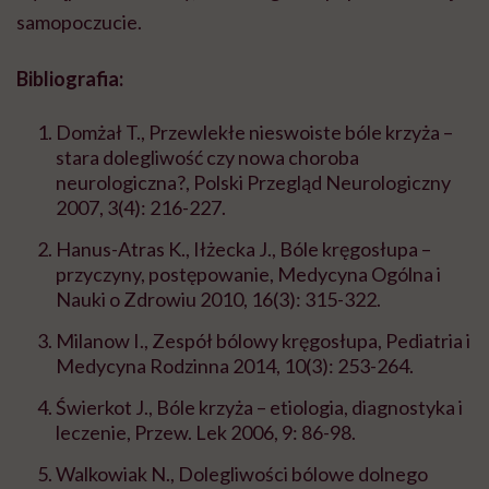
samopoczucie.
Bibliografia:
Domżał T., Przewlekłe nieswoiste bóle krzyża
–
stara dolegliwość czy nowa choroba
neurologiczna?, Polski Przegląd Neurologiczny
2007, 3(4): 216-227.
Hanus-Atras K., Iłżecka J., Bóle kręgosłupa –
przyczyny, postępowanie, Medycyna Ogólna i
Nauki o Zdrowiu 2010, 16(3): 315-322.
Milanow I., Zespół bólowy kręgosłupa, Pediatria i
Medycyna Rodzinna 2014, 10(3): 253-264.
Świerkot J., Bóle krzyża
–
etiologia, diagnostyka i
leczenie, Przew. Lek 2006, 9: 86-98.
Walkowiak N., Dolegliwości bólowe dolnego