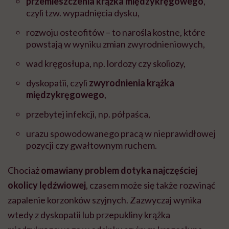
przemieszczenia krążka międzykręgowego
,
czyli tzw. wypadnięcia dysku,
rozwoju osteofitów – to narośla kostne, które
powstają w wyniku zmian zwyrodnieniowych,
wad kręgosłupa, np. lordozy czy skoliozy,
dyskopatii, czyli
zwyrodnienia krążka
międzykręgowego
,
przebytej infekcji, np. półpaśca,
urazu spowodowanego pracą w nieprawidłowej
pozycji czy gwałtownym ruchem.
Chociaż
omawiany problem dotyka najczęściej
okolicy lędźwiowej
, czasem może się także rozwinąć
zapalenie korzonków szyjnych. Zazwyczaj wynika
wtedy z dyskopatii lub przepukliny krążka