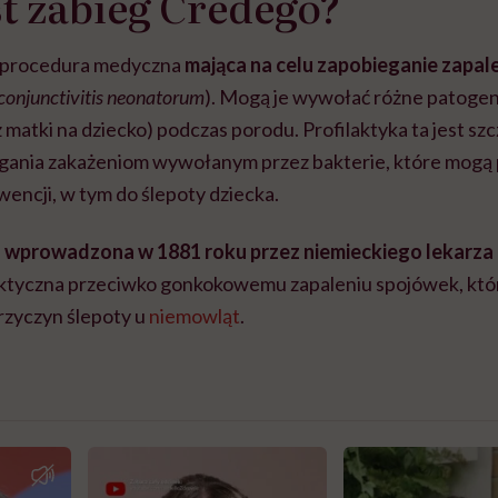
t zabieg Credego?
 procedura medyczna
mająca na celu zapobieganie zapal
conjunctivitis neonatorum
). Mogą je wywołać różne patoge
 matki na dziecko) podczas porodu. Profilaktyka ta jest s
gania zakażeniom wywołanym przez bakterie, które mogą
ncji, w tym do ślepoty dziecka.
 wprowadzona w 1881 roku przez niemieckiego lekarza
aktyczna przeciwko gonkokowemu zapaleniu spojówek, kt
rz
yczyn ślepoty u
niemowląt
.