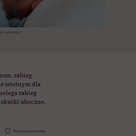
 go wykonuje?
nom, zabieg
e istotnym dla
polega zabieg
ą skutki uboczne.
Przeczytasz w 4 min