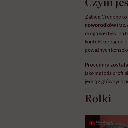
Czym jes
Zabieg Credego to
noworodków
(łac.
drogą wertykalną (z
kontekście zapobie
poważnych konsekwe
Procedura została
jako metoda profil
jedną z głównych p
Rolki