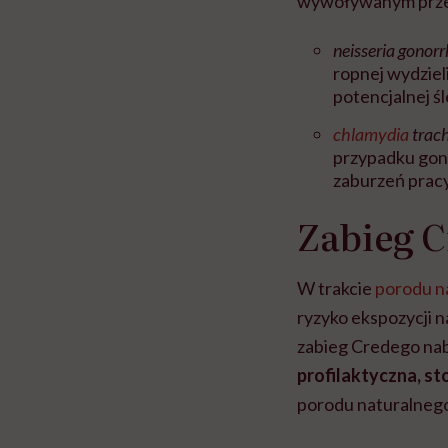
wywoływanym prze
neisseria gonor
ropnej wydziel
potencjalnej śl
chlamydia
trac
przypadku gon
zaburzeń prac
Zabieg C
W trakcie
porodu n
ryzyko ekspozycji 
zabieg Credego nab
profilaktyczna, s
porodu naturalnego,