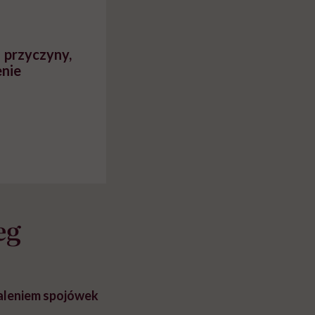
 przyczyny,
enie
eg
aleniem spojówek