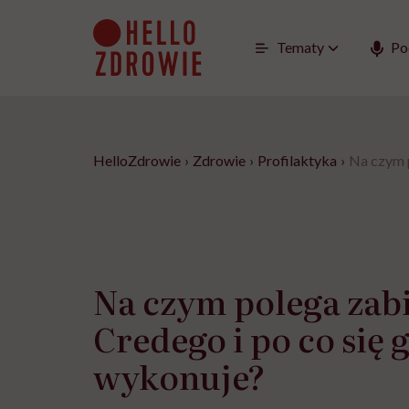
Go
to
content
Tematy
Po
HelloZdrowie
›
Zdrowie
›
Profilaktyka
›
Na czym p
Na czym polega zab
Credego i po co się 
wykonuje?