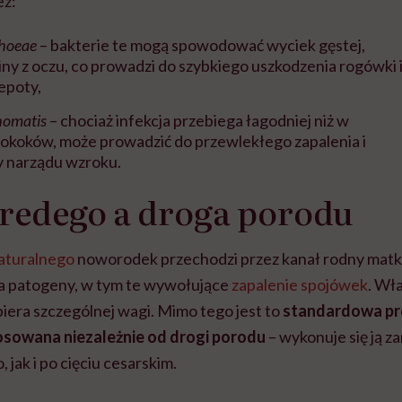
z:
rhoeae
– bakterie te mogą spowodować wyciek gęstej,
iny z oczu, co prowadzi do szybkiego uszkodzenia rogówki 
epoty,
homatis
– chociaż infekcja przebiega łagodniej niż w
okoków, może prowadzić do przewlekłego zapalenia i
y narządu wzroku.
redego a droga porodu
aturalnego
noworodek przechodzi przez kanał rodny matki
na patogeny, w tym te wywołujące
zapalenie spojówek
. Wła
iera szczególnej wagi. Mimo tego jest to
standardowa pr
tosowana niezależnie od drogi porodu
– wykonuje się ją 
 jak i po cięciu cesarskim.