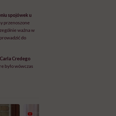
eniu spojówek u
ny przenoszone
zczególnie ważna w
 prowadzić do
 Carla Credego
óre było wówczas