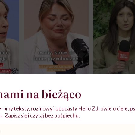
j
nami na bieżąco
ramy teksty, rozmowy i podcasty Hello Zdrowie o ciele, ps
zy
"Jestem w ciąży, co mi się
Wkrótce nowa "
szpitalu
należy?". Headhunter o
Instrukcja". Tym 
 Zapisz się i czytaj bez pośpiechu.
szkadzać
zmianie pokoleniowej u
atakach paniki. Z
tylko
kobiet w ciąży na rynku
warsztat pacjen
braźni"
pracy
ekspercki