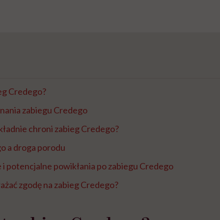
ieg Credego?
nania zabiegu Credego
kładnie chroni zabieg Credego?
o a droga porodu
 i potencjalne powikłania po zabiegu Credego
rażać zgodę na zabieg Credego?