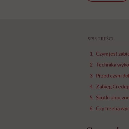
SPIS TREŚCI
Czym jest zab
Technika wyko
Przed czym do
Zabieg Credeg
Skutki uboczne
Czy trzeba wy