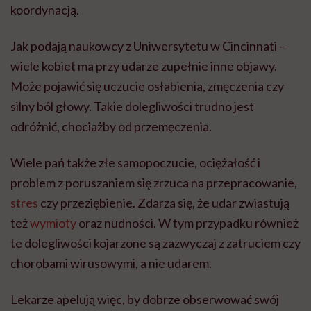
koordynacj
ą
.
Jak podaj
ą
naukowcy z Uniwersytetu w Cincinnati –
wiele kobiet ma przy udarze zupe
ł
nie inne objawy.
Mo
ż
e pojawi
ć
si
ę
uczucie os
ł
abienia, zm
ę
czenia czy
silny b
ó
l g
ł
owy. Takie dolegliwo
ś
ci trudno jest
odr
óż
ni
ć
, chocia
ż
by od przem
ę
czenia.
Wiele pa
ń
tak
ż
e z
ł
e samopoczucie, oci
ęż
a
ł
o
ść
i
problem z poruszaniem si
ę
zrzuca na przepracowanie,
stres
czy przezi
ę
bienie. Zdarza si
ę
,
ż
e udar zwiastuj
ą
te
ż
wymioty
oraz nudno
ś
ci. W tym przypadku r
ó
wnie
ż
te dolegliwo
ś
ci kojarzone s
ą
zazwyczaj z zatruciem czy
chorobami wirusowymi, a nie udarem.
Lekarze apeluj
ą
wi
ę
c, by dobrze obserwowa
ć
sw
ó
j