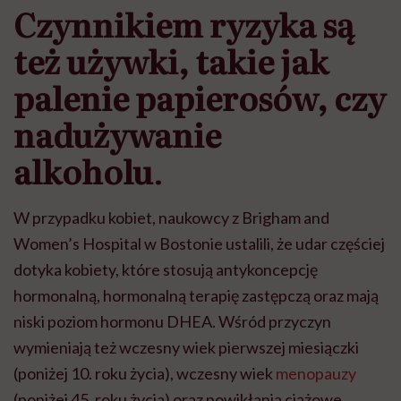
Czynnikiem ryzyka s
ą
te
ż
u
ż
ywki, takie jak
palenie papieros
ó
w, czy
nadu
ż
ywanie
alkoholu
.
W przypadku kobiet,
naukowcy z Brigham and
Women’s Hospital w Bostonie ustalili, że
udar cz
ęś
ciej
dotyka kobiety, które stosuj
ą
antykoncepcj
ę
hormonaln
ą
, hormonaln
ą
terapi
ę
zast
ę
pcz
ą
oraz maj
ą
niski poziom hormonu DHEA. W
ś
r
ó
d przyczyn
wymieniaj
ą
te
ż
wczesny wiek pierwszej miesi
ą
czki
(poni
ż
ej 10. roku
ż
ycia), wczesny wiek
menopauzy
(poni
ż
ej 45. roku
ż
ycia) oraz powik
ł
ania ci
ąż
owe.