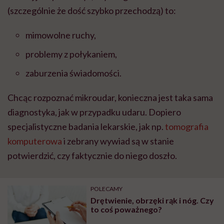
(szczeg
ó
lnie
ż
e do
ść
szybko przechodz
ą
) to:
mimowolne ruchy,
problemy z po
ł
ykaniem,
zaburzenia
ś
wiadomo
ś
ci.
Chc
ą
c rozpozna
ć
mikroudar, konieczna jest taka sama
diagnostyka, jak w przypadku udaru. Dopiero
specjalistyczne badania lekarskie, jak np.
tomografia
komputerowa
i zebrany wywiad s
ą
w stanie
potwierdzi
ć
, czy faktycznie do niego dosz
ł
o.
POLECAMY
Drętwienie, obrzęki rąk i nóg. Czy
to coś poważnego?