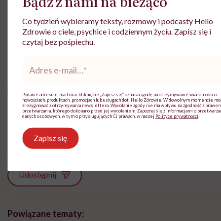
Bądź z nami na bieżąco
12.09.2022 r.
Co tydzień wybieramy teksty, rozmowy i podcasty Hello
Zdrowie o ciele, psychice i codziennym życiu. Zapisz się i
czytaj bez pośpiechu.
Adres
e-
Justyna Fiedoruk
mail
*
Ukończyła filologię polską na
Podanie adresu e-mail oraz kliknięcie „Zapisz się” oznacza zgodę na otrzymywanie wiadomości o
Uniwersytecie w Białymstoku i studia
nowościach, produktach, promocjach lub usługach dot. Hello Zdrowie. W dowolnym momencie m
zrezygnować z otrzymywania newslettera. Wycofanie zgody nie ma wpływu na zgodność z prawe
podyplomowe Laboratorium Reportażu na
przetwarzania, którego dokonano przed jej wycofaniem. Zapoznaj się z informacjami o przetwarza
danych osobowych, w tym o przysługujących Ci prawach, w naszej
Polityce prywatności
.
Uniwersytecie Warszawskim
Zobacz profil
Zapisz się
Udostępnij
Powiązane tematy: