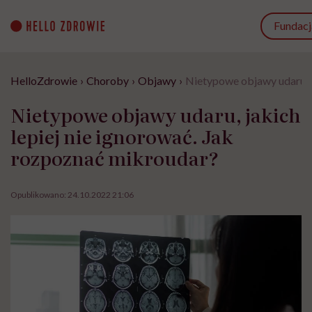
Go
to
Fundacj
content
HelloZdrowie
›
Choroby
›
Objawy
›
Nietypowe objawy udaru, j
Nietypowe objawy udaru, jakich
lepiej nie ignorować. Jak
rozpoznać mikroudar?
Opublikowano:
24.10.2022 21:06