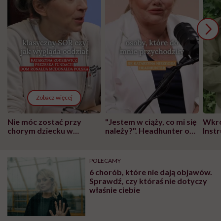
Zobacz więcej
Nie móc zostać przy
"Jestem w ciąży, co mi się
Wkró
chorym dziecku w
należy?". Headhunter o
Inst
szpitalu to tortura.
zmianie pokoleniowej u
atak
"Przeszkadzać w tym
kobiet w ciąży na rynku
wars
może chyba tylko
pracy
eksp
POLECAMY
głupota i brak
6 chorób, które nie dają objawów.
wyobraźni"
Sprawdź, czy któraś nie dotyczy
właśnie ciebie