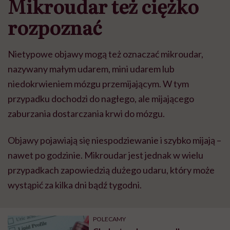
Mikroudar te
ż
ci
ęż
ko
rozpozna
ć
Nietypowe objawy mog
ą
te
ż
oznacza
ć
mikroudar,
nazywany ma
ł
ym udarem, mini udarem lub
niedokrwieniem m
ó
zgu przemijaj
ą
cym. W tym
przypadku dochodzi do nag
ł
ego, ale mijaj
ą
cego
zaburzania dostarczania krwi do m
ó
zgu.
Objawy pojawiaj
ą
si
ę
niespodziewanie i szybko mijaj
ą –
nawet po godzinie. Mikroudar jest jednak w wielu
przypadkach zapowiedzi
ą
du
ż
ego udaru, kt
ó
ry mo
ż
e
wyst
ą
pi
ć
za kilka dni b
ą
d
ź
tygodni.
POLECAMY