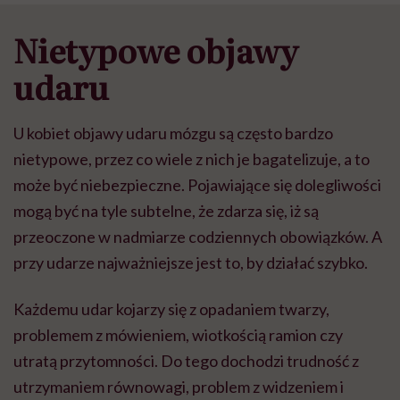
Nietypowe objawy
udaru
U kobiet objawy udaru m
ó
zgu s
ą
cz
ę
sto bardzo
nietypowe, przez co wiele z nich je bagatelizuje, a to
mo
ż
e by
ć
niebezpieczne. Pojawiaj
ą
ce si
ę
dolegliwo
ś
ci
mog
ą
by
ć
na tyle subtelne,
ż
e zdarza si
ę
, i
ż
s
ą
przeoczone w nadmiarze codziennych obowi
ą
zk
ó
w. A
przy udarze najwa
ż
niejsze jest to, by dzia
ł
a
ć
szybko.
Ka
ż
demu udar kojarzy si
ę
z opadaniem twarzy,
problemem z m
ó
wieniem, wiotko
ś
ci
ą
ramion czy
utrat
ą
przytomno
ś
ci. Do tego dochodzi trudno
ść
z
utrzymaniem r
ó
wnowagi, problem z widzeniem i