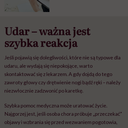
Udar – wa
ż
na jest
szybka reakcja
Je
ś
li pojawi
ą
si
ę
dolegliwo
ś
ci, kt
ó
re nie s
ą
typowe dla
udaru, ale wydaj
ą
si
ę
niepokoj
ą
ce, warto
skontaktowa
ć
si
ę
z lekarzem. A gdy dojd
ą
do tego
zawroty g
ł
owy czy dr
ę
twienie nogi b
ą
d
ź
r
ę
ki – nale
ż
y
niezw
ł
ocznie zadzwoni
ć
po karetk
ę
.
Szybka pomoc medyczna mo
ż
e uratowa
ć ż
ycie.
Najgorzej jest, je
ś
li osoba chora pr
ó
buje „przeczeka
ć”
objawy i wzbrania si
ę
przed wezwaniem pogotowia,