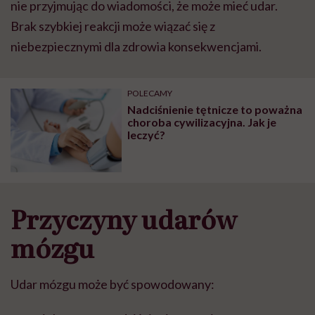
nie przyjmuj
ą
c do wiadomo
ś
ci,
ż
e mo
ż
e mie
ć
udar.
Brak szybkiej reakcji mo
ż
e wi
ą
za
ć
si
ę
z
niebezpiecznymi dla zdrowia konsekwencjami.
POLECAMY
Nadciśnienie tętnicze to poważna
choroba cywilizacyjna. Jak je
leczyć?
Przyczyny udarów
m
ó
zgu
Udar m
ó
zgu mo
ż
e by
ć
spowodowany: