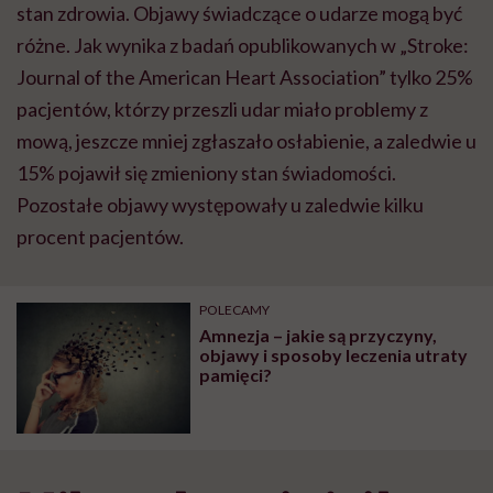
stan zdrowia. Objawy
ś
wiadcz
ą
ce o udarze mog
ą
by
ć
r
óż
ne. Jak wynika z bada
ń
opublikowanych w „Stroke:
Journal of the American Heart Association” tylko 25%
pacjent
ó
w, kt
ó
rzy przeszli udar mia
ł
o problemy z
mow
ą
, jeszcze mniej zg
ł
asza
ł
o os
ł
abienie, a zaledwie u
15% pojawi
ł
si
ę
zmieniony stan
ś
wiadomo
ś
ci.
Pozosta
ł
e objawy wyst
ę
powa
ł
y u zaledwie kilku
procent pacjent
ó
w.
POLECAMY
Amnezja – jakie są przyczyny,
objawy i sposoby leczenia utraty
pamięci?