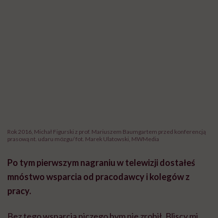
Rok 2016, Michał Figurski z prof. Mariuszem Baumgartem przed konferencją
prasową nt. udaru mózgu/ fot. Marek Ulatowski, MWMedia
Po tym pierwszym nagraniu w telewizji dostałeś
mnóstwo wsparcia od pracodawcy i kolegów z
pracy.
Bez tego wsparcia niczego bym nie zrobił. Bliscy mi