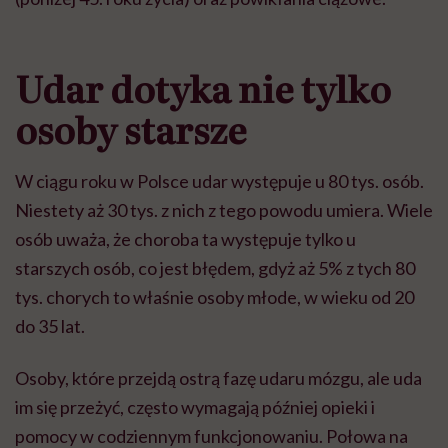
Udar dotyka nie tylko
osoby starsze
W ci
ą
gu roku w Polsce udar wyst
ę
puje u 80 tys. os
ó
b.
Niestety a
ż
30 tys. z nich z tego powodu umiera. Wiele
os
ó
b uwa
ż
a,
ż
e choroba ta wyst
ę
puje tylko u
starszych os
ó
b, co jest b
łę
dem, gdy
ż
a
ż
5% z tych 80
tys. chorych to w
ł
a
ś
nie osoby m
ł
ode, w wieku od 20
do 35 lat.
Osoby, kt
ó
re przejd
ą
ostr
ą
faz
ę
udaru m
ó
zgu, ale uda
im si
ę
prze
ż
y
ć
, cz
ę
sto wymagaj
ą
p
óź
niej opieki i
pomocy w codziennym funkcjonowaniu. Po
ł
owa na