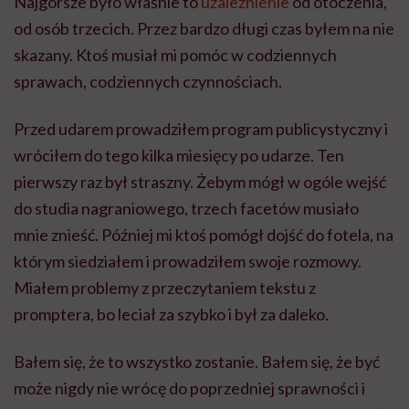
Najgorsze było właśnie to
uzależnienie
od otoczenia,
od osób trzecich. Przez bardzo długi czas byłem na nie
skazany. Ktoś musiał mi pomóc w codziennych
sprawach, codziennych czynnościach.
Przed udarem prowadziłem program publicystyczny i
wróciłem do tego kilka miesięcy po udarze. Ten
pierwszy raz był straszny. Żebym mógł w ogóle wejść
do studia nagraniowego, trzech facetów musiało
mnie znieść. Później mi ktoś pomógł dojść do fotela, na
którym siedziałem i prowadziłem swoje rozmowy.
Miałem problemy z przeczytaniem tekstu z
promptera, bo leciał za szybko i był za daleko.
Bałem się, że to wszystko zostanie. Bałem się, że być
może nigdy nie wrócę do poprzedniej sprawności i