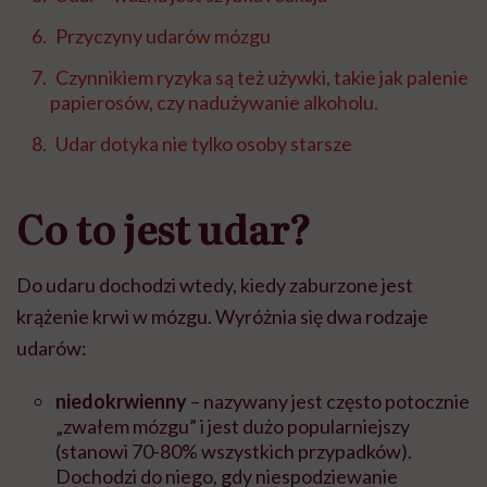
Przyczyny udarów mózgu
Czynnikiem ryzyka są też używki, takie jak palenie
papierosów, czy nadużywanie alkoholu.
Udar dotyka nie tylko osoby starsze
Co to jest udar?
Do udaru dochodzi wtedy, kiedy zaburzone jest
kr
ąż
enie krwi w m
ó
zgu. Wyr
óż
nia si
ę
dwa rodzaje
udar
ó
w:
niedokrwienny
– nazywany jest cz
ę
sto potocznie
„zwa
ł
em m
ó
zgu” i jest du
ż
o popularniejszy
(stanowi 70-80% wszystkich przypadk
ó
w).
Dochodzi do niego, gdy niespodziewanie