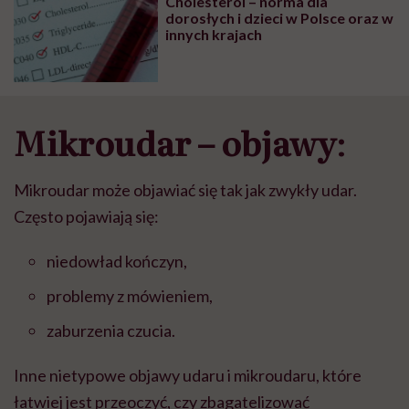
Cholesterol – norma dla
dorosłych i dzieci w Polsce oraz w
innych krajach
Mikroudar – objawy
:
Mikroudar mo
ż
e objawia
ć
si
ę
tak jak zwyk
ł
y udar.
Często pojawiają się:
niedow
ł
ad ko
ń
czyn,
problemy z m
ó
wieniem,
zaburzenia czucia.
Inne nietypowe objawy udaru i mikroudaru, kt
ó
re
ł
atwiej jest przeoczy
ć
, czy zbagatelizowa
ć