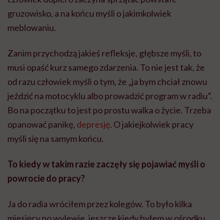
gruzowisko, a na końcu myśli o jakimkolwiek
meblowaniu.
Zanim przychodzą jakieś refleksje, głębsze myśli, to
musi opaść kurz samego zdarzenia. To nie jest tak, że
od razu człowiek myśli o tym, że „ja bym chciał znowu
jeździć na motocyklu albo prowadzić program w radiu”.
Bo na początku to jest po prostu walka o życie. Trzeba
opanować panikę,
depresję
. O jakiejkolwiek pracy
myśli się na samym końcu.
To kiedy w takim razie zaczęły się pojawiać myśli o
powrocie do pracy?
Ja do radia wróciłem przez kolegów. To było kilka
miesięcy po wylewie, jeszcze kiedy byłem w ośrodku