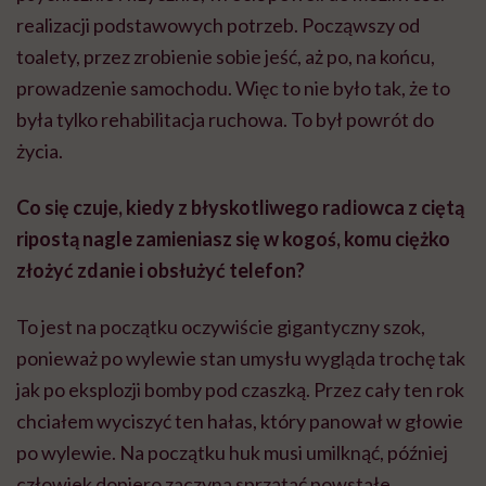
realizacji podstawowych potrzeb. Począwszy od
toalety, przez zrobienie sobie jeść, aż po, na końcu,
prowadzenie samochodu. Więc to nie było tak, że to
była tylko rehabilitacja ruchowa. To był powrót do
życia.
Co się czuje, kiedy z błyskotliwego radiowca z ciętą
ripostą nagle zamieniasz się w kogoś, komu ciężko
złożyć zdanie i obsłużyć telefon?
To jest na początku oczywiście gigantyczny szok,
ponieważ po wylewie stan umysłu wygląda trochę tak
jak po eksplozji bomby pod czaszką. Przez cały ten rok
chciałem wyciszyć ten hałas, który panował w głowie
po wylewie. Na początku huk musi umilknąć, później
człowiek dopiero zaczyna sprzątać powstałe