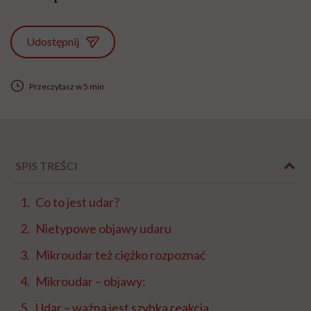
Udostępnij
Przeczytasz w 5 min
SPIS TREŚCI
Co to jest udar?
Nietypowe objawy udaru
Mikroudar też ciężko rozpoznać
Mikroudar – objawy:
Udar – ważna jest szybka reakcja