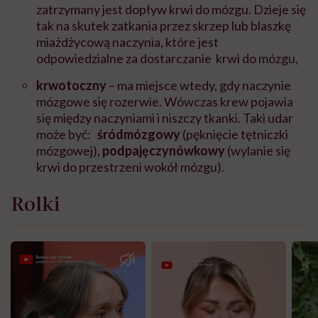
zatrzymany jest dop
ł
yw krwi do m
ó
zgu. Dzieje si
ę
tak na skutek zatkania przez skrzep lub blaszk
ę
mia
ż
d
ż
ycow
ą
naczynia, kt
ó
re jest
odpowiedzialne za dostarczanie krwi do m
ó
zgu,
krwotoczny
– ma miejsce wtedy, gdy naczynie
m
ó
zgowe si
ę
rozerwie. W
ówczas
krew pojawia
si
ę
mi
ę
dzy naczyniami i niszczy tkanki. Taki udar
mo
ż
e by
ć
:
ś
r
ó
dm
ó
zgowy
(p
ę
kni
ę
cie t
ę
tniczki
m
ó
zgowej),
podpaj
ę
czyn
ó
wkowy
(wylanie si
ę
krwi do przestrzeni wok
ół
m
ó
zgu).
Rolki