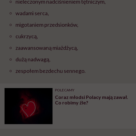
nieleczonym nadci
ś
nieniem t
ę
tniczym,
wadami serca,
migotaniem przedsionk
ó
w,
cukrzyc
ą
,
zaawansowan
ą
mia
ż
d
ż
yc
ą
,
du
żą
nadwag
ą
,
zespo
ł
em bezdechu sennego.
POLECAMY
Coraz młodsi Polacy mają zawał.
Co robimy źle?