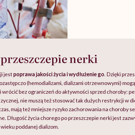
 przeszczepie nerki
i jest
poprawa jakości życia i wydłużenie go
. Dzięki prze
ozastępczo (hemodializami, dializami otrzewnowymi) mogą
 i wrócić bez ograniczeń do aktywności sprzed choroby: 
izycznej, nie muszą też stosować tak dużych restrykcji w di
czas, mają też mniejsze ryzyko zachorowania na choroby
ne. Długość życia chorego po przeszczepie nerki jest zazwy
wieku poddanej dializom.