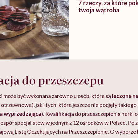
7 rzeczy, za które po
twoja wątroba
acja do przeszczepu
ki może być wykonana zarówno u osób, które są
leczone n
zy otrzewnowe), jak i tych, które jeszcze nie podjęły takiego
ja wyprzedzająca
). Kwalifikacja do przeszczepienia nerki 
espół specjalistów w jednym z 12 ośrodków w Polsce. Po 
ajową Listę Oczekujących na Przeszczepienie
. O wyborze 