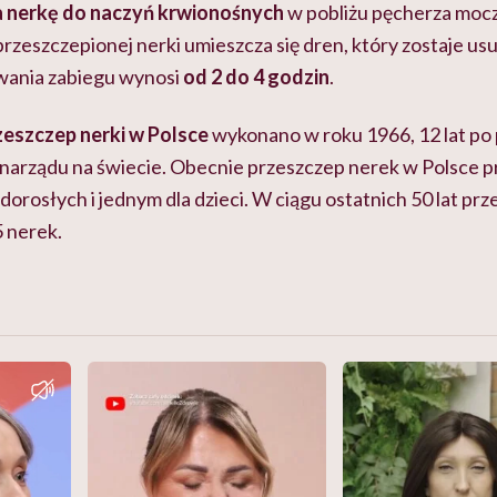
 nerkę do naczyń krwionośnych
w pobliżu pęcherza moc
przeszczepionej nerki umieszcza się dren, który zostaje usu
rwania zabiegu wynosi
od 2 do 4 godzin
.
zeszczep nerki w Polsce
wykonano w roku 1966, 12 lat po 
o narządu na świecie. Obecnie przeszczep nerek w Polsce 
dorosłych i jednym dla dzieci. W ciągu ostatnich 50 lat pr
5 nerek.