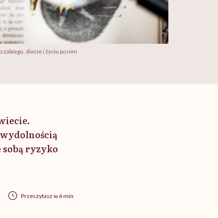
 zabiegu, diecie i życiu po nim
wiecie.
iewydolnością
e sobą ryzyko
Przeczytasz w 6 min