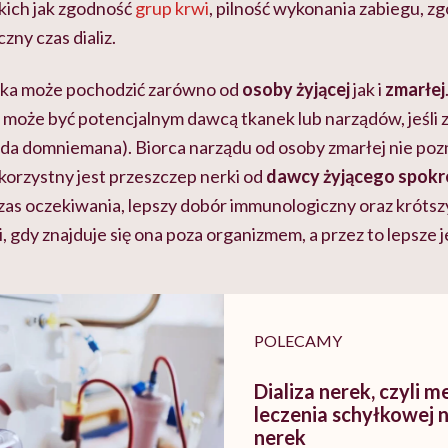
kich jak zgodność
grup krwi
, pilność wykonania zabiegu, z
zny czas dializ.
rka może pochodzić zarówno od
osoby żyjącej
jak i
zmarłej
może być potencjalnym dawcą tkanek lub narządów, jeśli za
oda domniemana). Biorca narządu od osoby zmarłej nie poz
korzystny jest przeszczep nerki od
dawcy żyjącego spok
zas oczekiwania, lepszy dobór immunologiczny oraz krótsz
, gdy znajduje się ona poza organizmem, a przez to lepsze 
POLECAMY
Dializa nerek, czyli 
leczenia schyłkowej 
nerek