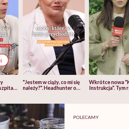
j
zy
"Jestem w ciąży, co mi się
Wkrótce nowa "
szpitalu
należy?". Headhunter o
Instrukcja". Tym 
szkadzać
zmianie pokoleniowej u
atakach paniki. Z
tylko
kobiet w ciąży na rynku
warsztat pacjen
braźni"
pracy
ekspercki
POLECAMY