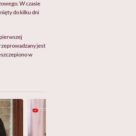
zowego. W czasie
nięty do kilku dni
pierwszej
przeprowadzany jest
zeszczepiono w