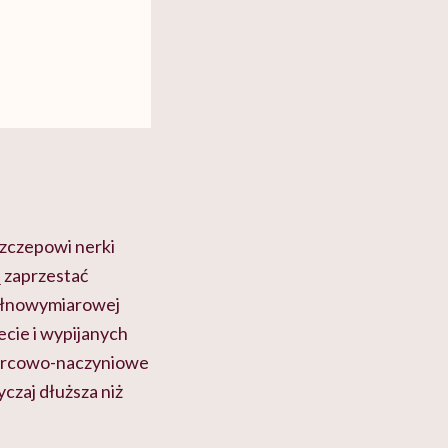
szczepowi nerki
 zaprzestać
pełnowymiarowej
ecie i wypijanych
 sercowo-naczyniowe
czaj dłuższa niż