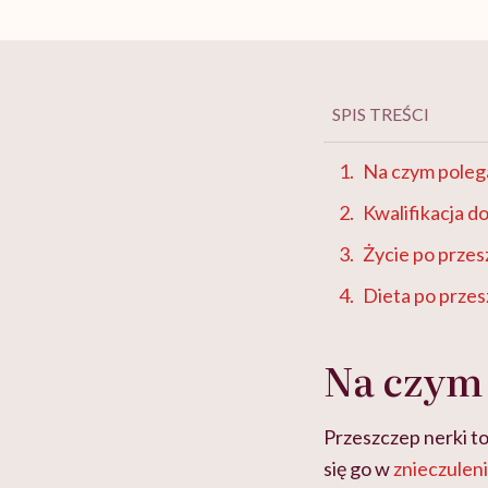
SPIS TREŚCI
Na czym poleg
Kwalifikacja 
Życie po przes
Dieta po przes
Na czym 
Przeszczep nerki t
się go w
znieczulen