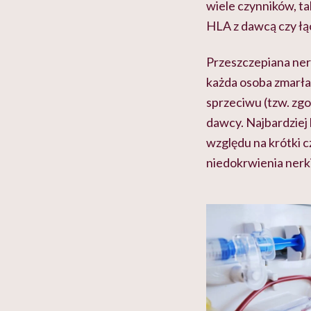
wiele czynników, ta
HLA z dawcą czy łąc
Przeszczepiana ne
każda osoba zmarła 
sprzeciwu (tzw. zg
dawcy. Najbardziej 
względu na krótki c
niedokrwienia nerki