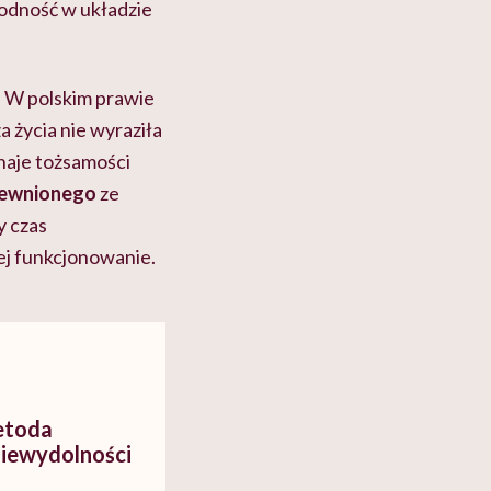
godność w układzie
. W polskim prawie
 życia nie wyraziła
naje tożsamości
rewnionego
ze
y czas
jej funkcjonowanie.
metoda
niewydolności