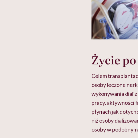
Życie po
Celem transplantacj
osoby leczone nerk
wykonywania dializ
pracy, aktywności f
płynach jak dotych
niż osoby dializowa
osoby w podobnym 