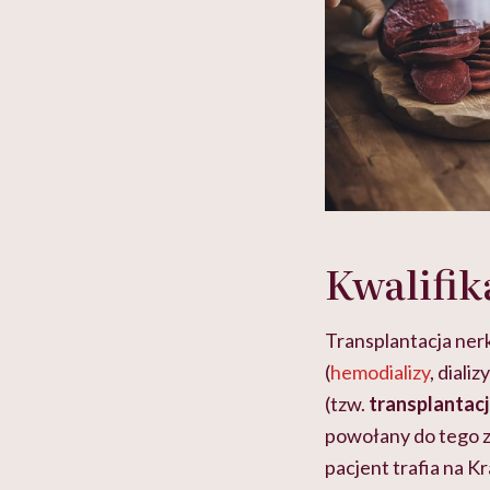
Kwalifik
Transplantacja ner
(
hemodializy
, diali
(tzw.
transplantac
powołany do tego z
pacjent trafia na
Kr