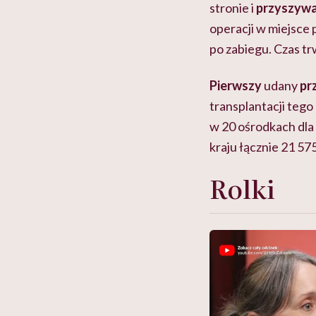
stronie i
przyszywa
operacji w miejsce 
po zabiegu. Czas t
Pierwszy
udany
pr
transplantacji teg
w 20 ośrodkach dla 
kraju
łącznie 21 57
Rolki