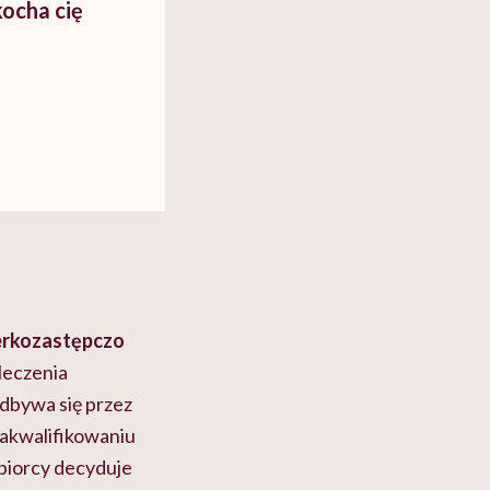
kocha cię
erkozastępczo
 leczenia
odbywa się przez
zakwalifikowaniu
biorcy decyduje