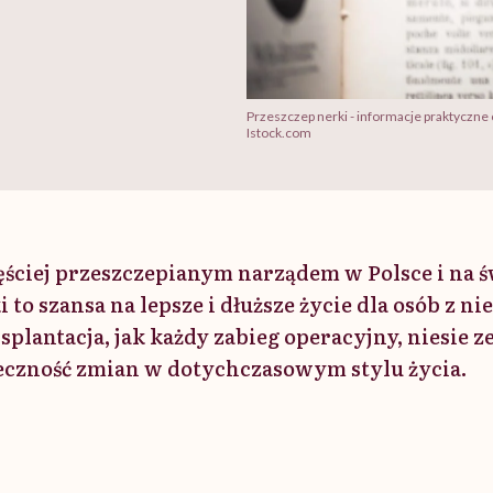
Przeszczep nerki - informacje praktyczne o
Istock.com
ęściej przeszczepianym narządem w Polsce i na ś
 to szansa na lepsze i dłuższe życie dla osób z n
splantacja, jak każdy zabieg operacyjny, niesie z
eczność zmian w dotychczasowym stylu życia.