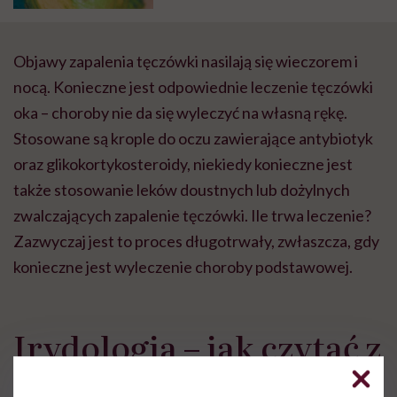
Objawy zapalenia tęczówki nasilają się wieczorem i
nocą. Konieczne jest odpowiednie leczenie tęczówki
oka – choroby nie da się wyleczyć na własną rękę.
Stosowane są krople do oczu zawierające antybiotyk
oraz glikokortykosteroidy, niekiedy konieczne jest
także stosowanie leków doustnych lub dożylnych
zwalczających zapalenie tęczówki. Ile trwa leczenie?
Zazwyczaj jest to proces długotrwały, zwłaszcza, gdy
konieczne jest wyleczenie choroby podstawowej.
Irydologia – jak czytać z
oczu?