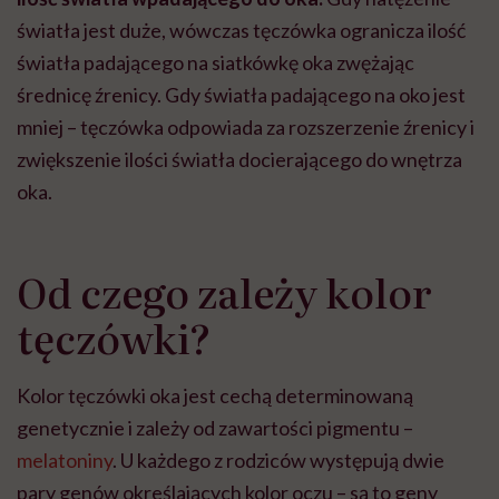
światła jest duże, wówczas tęczówka ogranicza ilość
światła padającego na siatkówkę oka zwężając
średnicę źrenicy. Gdy światła padającego na oko jest
mniej – tęczówka odpowiada za rozszerzenie źrenicy i
zwiększenie ilości światła docierającego do wnętrza
oka.
Od czego zależy kolor
tęczówki?
Kolor tęczówki oka jest cechą determinowaną
genetycznie i zależy od zawartości pigmentu –
melatoniny
. U każdego z rodziców występują dwie
pary genów określających kolor oczu – są to geny