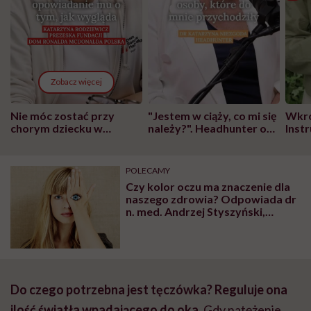
Zobacz więcej
Nie móc zostać przy
"Jestem w ciąży, co mi się
Wkró
chorym dziecku w
należy?". Headhunter o
Inst
szpitalu to tortura.
zmianie pokoleniowej u
atak
"Przeszkadzać w tym
kobiet w ciąży na rynku
wars
może chyba tylko
pracy
eksp
POLECAMY
głupota i brak
Czy kolor oczu ma znaczenie dla
wyobraźni"
naszego zdrowia? Odpowiada dr
n. med. Andrzej Styszyński,
okulista i ekspert Krajowej
Rzemieślniczej Izby Optycznej
Do czego potrzebna jest tęczówka? Reguluje ona
ilość światła wpadającego do oka.
Gdy natężenie