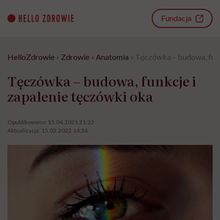
Go
to
Fundacja
content
HelloZdrowie
›
Zdrowie
›
Anatomia
›
Tęczówka – budowa, funk
Tęczówka – budowa, funkcje i
zapalenie tęczówki oka
Opublikowano:
15.04.2021 21:22
Aktualizacja:
15.03.2022 14:36