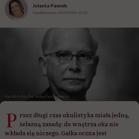
Jolanta Pawnik
Opublikowano:
24.04.2026 13:23
Harold Ridley /fot. Ridley Eye Fondation
P
rzez długi czas okulistyka miała jedną,
żelazną zasadę: do wnętrza oka nie
wkłada się niczego. Gałka oczna jest