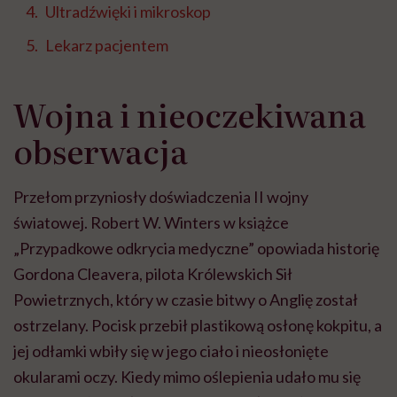
Ultradźwięki i mikroskop
Lekarz pacjentem
Wojna i nieoczekiwana
obserwacja
Przełom przyniosły doświadczenia II wojny
światowej. Robert W. Winters w książce
„Przypadkowe odkrycia medyczne” opowiada historię
Gordona Cleavera, pilota Królewskich Sił
Powietrznych, który w czasie bitwy o Anglię został
ostrzelany. Pocisk przebił plastikową osłonę kokpitu, a
jej odłamki wbiły się w jego ciało i nieosłonięte
okularami oczy. Kiedy mimo oślepienia udało mu się