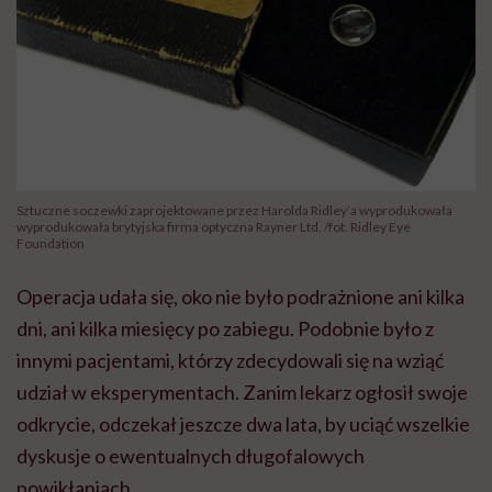
Sztuczne soczewki zaprojektowane przez Harolda Ridley’a wyprodukowała
wyprodukowała brytyjska firma optyczna Rayner Ltd. /fot. Ridley Eye
Foundation
Operacja udała się, oko nie było podrażnione ani kilka
dni, ani kilka miesięcy po zabiegu. Podobnie było z
innymi pacjentami, którzy zdecydowali się na wziąć
udział w eksperymentach. Zanim lekarz ogłosił swoje
odkrycie, odczekał jeszcze dwa lata, by uciąć wszelkie
dyskusje o ewentualnych długofalowych
powikłaniach.