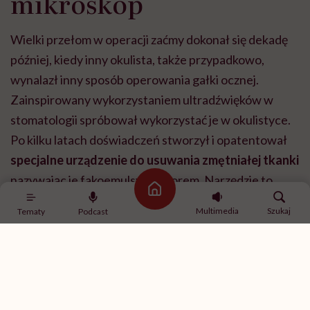
mikroskop
Wielki przełom w operacji zaćmy dokonał się dekadę
później, kiedy inny okulista, także przypadkowo,
wynalazł inny sposób operowania gałki ocznej.
Zainspirowany wykorzystaniem ultradźwięków w
stomatologii spróbował wykorzystać je w okulistyce.
Po kilku latach doświadczeń stworzył i opatentował
specjalne urządzenie do usuwania zmętniałej tkanki
nazywając je fakoemulsyfokatorem. Narzędzie to
Strona główna
dostaje się do oka maleńką dziurką, a następnie rozbija
Multimedia
Szukaj
Tematy
Podcast
zaćmę i wysysa ją. Potem pod mikroskopem o dużej
mocy przez ten sam otwór wprowadza się sztuczną
soczewkę.
Z czasem
soczewki wewnątrzgałkowe stały się