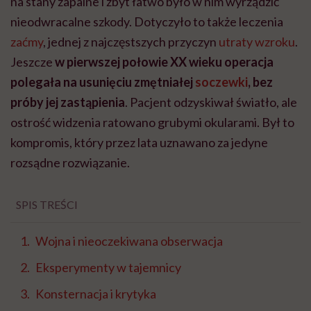
na stany zapalne i zbyt łatwo było w nim wyrządzić
nieodwracalne szkody. Dotyczyło to także leczenia
zaćmy
, jednej z najczęstszych przyczyn
utraty wzroku
.
Jeszcze
w pierwszej połowie XX wieku operacja
polegała na usunięciu zmętniałej
soczewki
, bez
próby jej zastąpienia
. Pacjent odzyskiwał światło, ale
ostrość widzenia ratowano grubymi okularami. Był to
kompromis, który przez lata uznawano za jedyne
rozsądne rozwiązanie.
SPIS TREŚCI
Wojna i nieoczekiwana obserwacja
Eksperymenty w tajemnicy
Konsternacja i krytyka