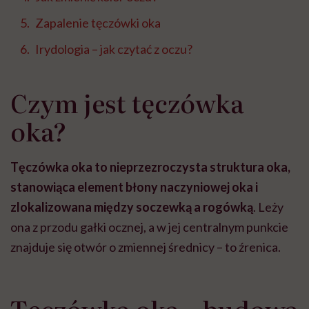
Zapalenie tęczówki oka
Irydologia – jak czytać z oczu?
Czym jest tęczówka
oka?
Tęczówka oka to nieprzezroczysta struktura oka,
stanowiąca element błony naczyniowej oka i
zlokalizowana między soczewką a rogówką
. Leży
ona z przodu gałki ocznej, a w jej centralnym punkcie
znajduje się otwór o zmiennej średnicy – to źrenica.
Tęczówka oka – budowa