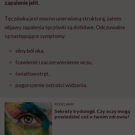
zapalenie jelit.
Tęczówka jest mocno unerwioną strukturą, zatem
objawy zapalenia tęczówki są dotkliwe. Odczuwalne
są następujące symptomy:
silny ból oka,
łzawienie i zaczerwienienie oczu,
światłowstręt,
pogorszenie ostrości widzenia.
POLECAMY
Sekrety irydologii. Czy oczy mogą
powiedzieć coś o twoim zdrowiu?