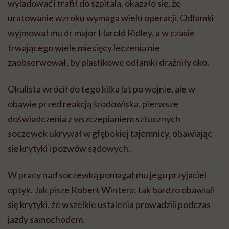
wylądować i trafił do szpitala, okazało się, że
uratowanie wzroku wymaga wielu operacji. Odłamki
wyjmował mu dr major Harold Ridley, a w czasie
trwającego wiele miesięcy leczenia nie
zaobserwował, by plastikowe odłamki drażniły oko.
Okulista wrócił do tego kilka lat po wojnie, ale w
obawie przed reakcją środowiska, pierwsze
doświadczenia z wszczepianiem sztucznych
soczewek ukrywał w głębokiej tajemnicy, obawiając
się krytyki i pozwów sądowych.
W pracy nad soczewką pomagał mu jego przyjaciel
optyk. Jak pisze Robert Winters: tak bardzo obawiali
się krytyki, że wszelkie ustalenia prowadzili podczas
jazdy samochodem.