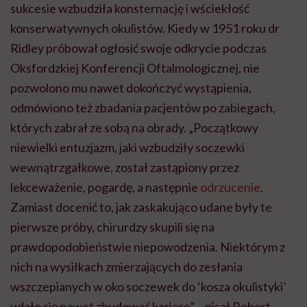
sukcesie wzbudziła konsternację i wściekłość
konserwatywnych okulistów. Kiedy w 1951 roku dr
Ridley próbował ogłosić swoje odkrycie podczas
Oksfordzkiej Konferencji Oftalmologicznej, nie
pozwolono mu nawet dokończyć wystąpienia,
odmówiono też zbadania pacjentów po zabiegach,
których zabrał ze sobą na obrady. „Początkowy
niewielki entuzjazm, jaki wzbudziły soczewki
wewnątrzgałkowe, został zastąpiony przez
lekceważenie, pogardę, a następnie
odrzucenie
.
Zamiast docenić to, jak zaskakująco udane były te
pierwsze próby, chirurdzy skupili się na
prawdopodobieństwie niepowodzenia. Niektórym z
nich na wysiłkach zmierzających do zesłania
wszczepianych w oko soczewek do ‘kosza okulistyki’
udało się nawet zbudować karierę” – pisał Robert